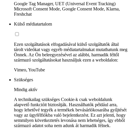
Google Tag Manager, UET (Universal Event Tracking)
Microsoft Consent Mode, Google Consent Mode, Klarna,
Freshchat
Külső médiatartalom
Ezen szolgáltatások elfogadásával külső szolgáltatók által
tárolt videókat vagy egyéb médiatartalmakat mutathatunk meg
Önnek. Az Ön beleegyezésével az alábbi, harmadik féltől
származó szolgáltatásokat használjuk ezen a weboldalon:
Vimeo, YouTube
Szükséges
Mindig aktív
A technikailag szükséges Cookie-k csak weboldalunk
alapvető funkcióit biztosítják. Használhatók például arra,
hogy lehetővé tegyék a termékek bevásárlókosarába gyűjtését
vagy az ügyfélfiókba való bejelentkezést. Ez azt jelenti, hogy
semmilyen következtetés levonása nem lehetséges, így ebből
származó adatot soha nem adunk át harmadik félnek.