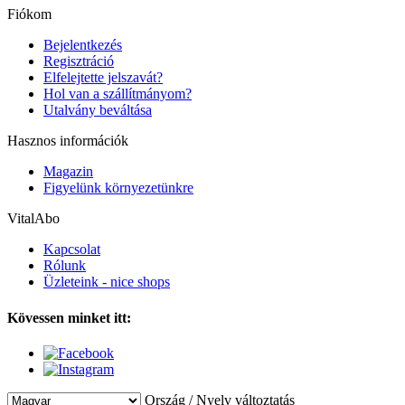
Fiókom
Bejelentkezés
Regisztráció
Elfelejtette jelszavát?
Hol van a szállítmányom?
Utalvány beváltása
Hasznos információk
Magazin
Figyelünk környezetünkre
VitalAbo
Kapcsolat
Rólunk
Üzleteink - nice shops
Kövessen minket itt:
Ország / Nyelv változtatás