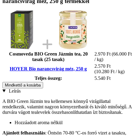
narancsvirág méz, 250 g termékkel
Cosmoveda BIO Green Jázmin tea, 20
2.970 Ft
(66.000 Ft
tasak (25 tasak)
/ kg)
2.570 Ft
HOYER Bio narancsvirág méz, 250 g
(10.280 Ft / kg)
Teljes összeg:
5.540 Ft
Mindkettő a kosárba
Leírás
A BIO Green Jázmin tea kellemesen könnyű virágillattal
rendelkezik, valamint nagyon környezetbarát és kiváló minőségű. A
durvára vágott tealevelek összehasonlíthatatlan ízt biztosítanak.
Hozzáadott aroma nélkül
Ajánlott felhasználás
: Öntsön 70-80 °C-os forró vizet a tasakra,