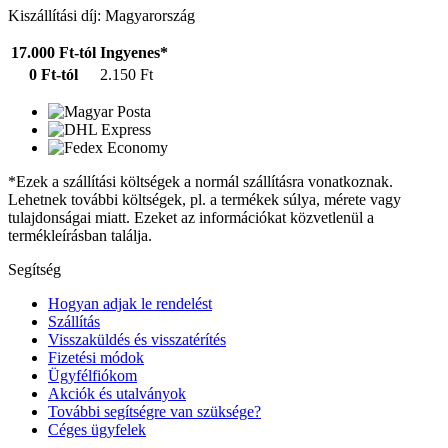
Kiszállítási díj: Magyarország
17.000 Ft-tól
Ingyenes*
0 Ft-tól
2.150 Ft
*Ezek a szállítási költségek a normál szállításra vonatkoznak.
Lehetnek további költségek, pl. a termékek súlya, mérete vagy
tulajdonságai miatt. Ezeket az információkat közvetlenül a
termékleírásban találja.
Segítség
Hogyan adjak le rendelést
Szállítás
Visszaküldés és visszatérítés
Fizetési módok
Ügyfélfiókom
Akciók és utalványok
További segítségre van szüksége?
Céges ügyfelek