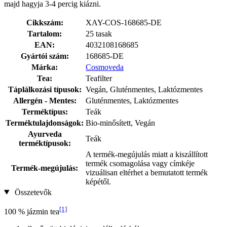
majd hagyja 3-4 percig kiázni.
Cikkszám:
XAY-COS-168685-DE
Tartalom:
25 tasak
EAN:
4032108168685
Gyártói szám:
168685-DE
Márka:
Cosmoveda
Tea:
Teafilter
Táplálkozási típusok:
Vegán, Gluténmentes, Laktózmentes
Allergén - Mentes:
Gluténmentes, Laktózmentes
Terméktípus:
Teák
Terméktulajdonságok:
Bio-minősített, Vegán
Ayurveda
Teák
terméktípusok:
A termék-megújulás miatt a kiszállított
termék csomagolása vagy címkéje
Termék-megújulás:
vizuálisan eltérhet a bemutatott termék
képétől.
Összetevők
[1]
100 % jázmin tea