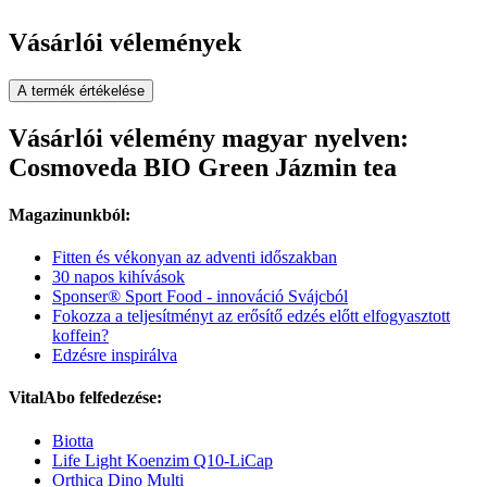
Vásárlói vélemények
A termék értékelése
Vásárlói vélemény magyar nyelven:
Cosmoveda BIO Green Jázmin tea
Magazinunkból:
Fitten és vékonyan az adventi időszakban
30 napos kihívások
Sponser® Sport Food - innováció Svájcból
Fokozza a teljesítményt az erősítő edzés előtt elfogyasztott
koffein?
Edzésre inspirálva
VitalAbo felfedezése:
Biotta
Life Light Koenzim Q10-LiCap
Orthica Dino Multi