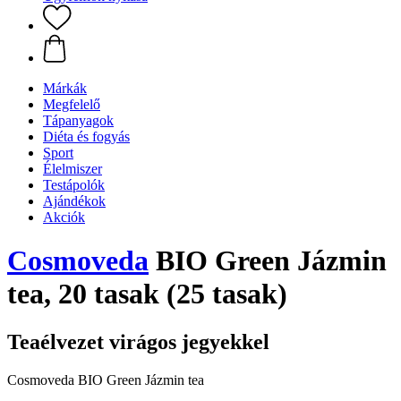
Márkák
Megfelelő
Tápanyagok
Diéta és fogyás
Sport
Élelmiszer
Testápolók
Ajándékok
Akciók
Cosmoveda
BIO Green Jázmin
tea, 20 tasak (25 tasak)
Teaélvezet virágos jegyekkel
Cosmoveda BIO Green Jázmin tea