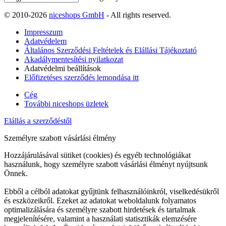
© 2010-2026
niceshops GmbH
- All rights reserved.
Impresszum
Adatvédelem
Általános Szerződési Feltételek és Elállási Tájékoztató
Akadálymentesítési nyilatkozat
Adatvédelmi beállítások
Előfizetéses szerződés lemondása itt
Cég
További niceshops üzletek
Elállás a szerződéstől
Személyre szabott vásárlási élmény
Hozzájárulásával sütiket (cookies) és egyéb technológiákat
használunk, hogy személyre szabott vásárlási élményt nyújtsunk
Önnek.
Ebből a célból adatokat gyűjtünk felhasználóinkról, viselkedésükről
és eszközeikről. Ezeket az adatokat weboldalunk folyamatos
optimalizálására és személyre szabott hirdetések és tartalmak
megjelenítésére, valamint a használati statisztikák elemzésére