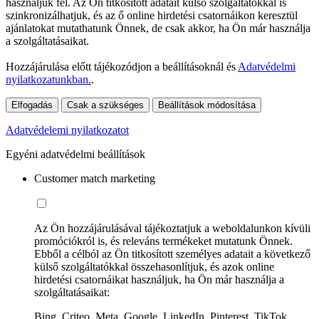
használjuk fel. Az Ön titkosított adatait külső szolgáltatókkal is
szinkronizálhatjuk, és az ő online hirdetési csatornáikon keresztül
ajánlatokat mutathatunk Önnek, de csak akkor, ha Ön már használja
a szolgáltatásaikat.
Hozzájárulása előtt tájékozódjon a beállításoknál és
Adatvédelmi
nyilatkozatunkban.
.
Elfogadás
Csak a szükséges
Beállítások módosítása
Adatvédelemi nyilatkozatot
Egyéni adatvédelmi beállítások
Customer match marketing
Az Ön hozzájárulásával tájékoztatjuk a weboldalunkon kívüli
promóciókról is, és releváns termékeket mutatunk Önnek.
Ebből a célból az Ön titkosított személyes adatait a következő
külső szolgáltatókkal összehasonlítjuk, és azok online
hirdetési csatornáikat használjuk, ha Ön már használja a
szolgáltatásaikat:
Bing, Criteo, Meta, Google, LinkedIn, Pinterest, TikTok