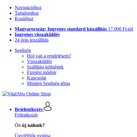
Navigációhoz
Tartalomhoz
Kosárhoz
Magyarország: Ingyenes standard kiszállítás
17.000 Ft-tól
Ingyenes visszaküldés
24 órás kiszállítás
Segítség
Hol van a rendelésem?
Visszaküldés
Szállítási költségek
Fizetési módok
Kapcsolat
Minden Segítség-téma
Bejelentkezés
Feliratkozás
Ön
új nálunk?
Ügyfélfiók nyitása