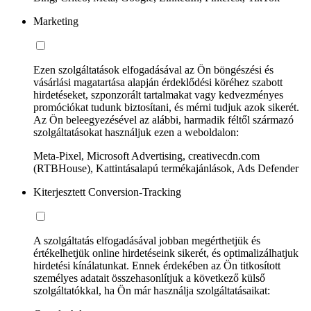
Marketing
Ezen szolgáltatások elfogadásával az Ön böngészési és
vásárlási magatartása alapján érdeklődési köréhez szabott
hirdetéseket, szponzorált tartalmakat vagy kedvezményes
promóciókat tudunk biztosítani, és mérni tudjuk azok sikerét.
Az Ön beleegyezésével az alábbi, harmadik féltől származó
szolgáltatásokat használjuk ezen a weboldalon:
Meta-Pixel, Microsoft Advertising, creativecdn.com
(RTBHouse), Kattintásalapú termékajánlások, Ads Defender
Kiterjesztett Conversion-Tracking
A szolgáltatás elfogadásával jobban megérthetjük és
értékelhetjük online hirdetéseink sikerét, és optimalizálhatjuk
hirdetési kínálatunkat. Ennek érdekében az Ön titkosított
személyes adatait összehasonlítjuk a következő külső
szolgáltatókkal, ha Ön már használja szolgáltatásaikat: