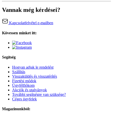
Vannak még kérdései?
Kapcsolatfelvétel e-mailben
Kövessen minket itt:
Segítség
Hogyan adjak le rendelést
Szállítás
Visszaküldés és visszatérítés
Fizetési módok
Ügyfélfiókom
Akciók és utalványok
További segítségre van szüksége?
Céges ügyfelek
Magazinunkból: