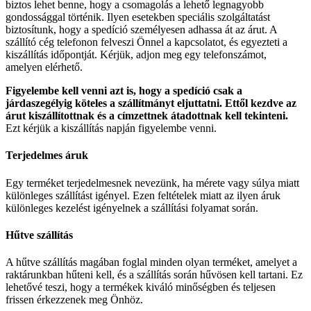
biztos lehet benne, hogy a csomagolás a lehető legnagyobb
gondossággal történik. Ilyen esetekben speciális szolgáltatást
biztosítunk, hogy a spedíció személyesen adhassa át az árut. A
szállító cég telefonon felveszi Önnel a kapcsolatot, és egyezteti a
kiszállítás időpontját. Kérjük, adjon meg egy telefonszámot,
amelyen elérhető.
Figyelembe kell venni azt is, hogy a spedíció csak a
járdaszegélyig köteles a szállítmányt eljuttatni. Ettől kezdve az
árut kiszállítottnak és a címzettnek átadottnak kell tekinteni.
Ezt kérjük a kiszállítás napján figyelembe venni.
Terjedelmes áruk
Egy terméket terjedelmesnek nevezünk, ha mérete vagy súlya miatt
különleges szállítást igényel. Ezen feltételek miatt az ilyen áruk
különleges kezelést igényelnek a szállítási folyamat során.
Hűtve szállítás
A hűtve szállítás magában foglal minden olyan terméket, amelyet a
raktárunkban hűteni kell, és a szállítás során hűvösen kell tartani. Ez
lehetővé teszi, hogy a termékek kiváló minőségben és teljesen
frissen érkezzenek meg Önhöz.