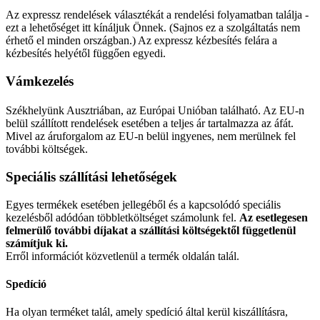
Az expressz rendelések választékát a rendelési folyamatban találja -
ezt a lehetőséget itt kínáljuk Önnek. (Sajnos ez a szolgáltatás nem
érhető el minden országban.) Az expressz kézbesítés felára a
kézbesítés helyétől függően egyedi.
Vámkezelés
Székhelyünk Ausztriában, az Európai Unióban található. Az EU-n
belül szállított rendelések esetében a teljes ár tartalmazza az áfát.
Mivel az áruforgalom az EU-n belül ingyenes, nem merülnek fel
további költségek.
Speciális szállítási lehetőségek
Egyes termékek esetében jellegéből és a kapcsolódó speciális
kezelésből adódóan többletköltséget számolunk fel.
Az esetlegesen
felmerülő további díjakat a szállítási költségektől függetlenül
számítjuk ki.
Erről információt közvetlenül a termék oldalán talál.
Spedíció
Ha olyan terméket talál, amely spedíció által kerül kiszállításra,