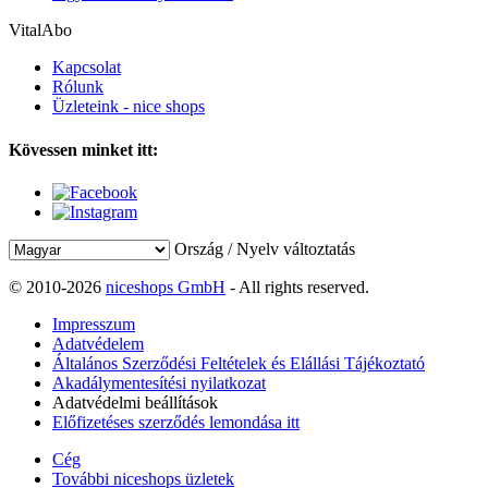
VitalAbo
Kapcsolat
Rólunk
Üzleteink - nice shops
Kövessen minket itt:
Ország / Nyelv változtatás
© 2010-2026
niceshops GmbH
- All rights reserved.
Impresszum
Adatvédelem
Általános Szerződési Feltételek és Elállási Tájékoztató
Akadálymentesítési nyilatkozat
Adatvédelmi beállítások
Előfizetéses szerződés lemondása itt
Cég
További niceshops üzletek