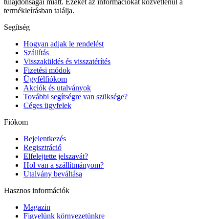
tulajdonságai miatt. Ezeket az információkat közvetlenül a
termékleírásban találja.
Segítség
Hogyan adjak le rendelést
Szállítás
Visszaküldés és visszatérítés
Fizetési módok
Ügyfélfiókom
Akciók és utalványok
További segítségre van szüksége?
Céges ügyfelek
Fiókom
Bejelentkezés
Regisztráció
Elfelejtette jelszavát?
Hol van a szállítmányom?
Utalvány beváltása
Hasznos információk
Magazin
Figyelünk környezetünkre