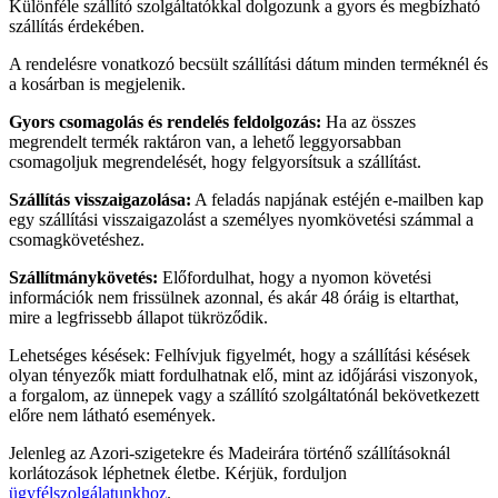
Különféle szállító szolgáltatókkal dolgozunk a gyors és megbízható
szállítás érdekében.
A rendelésre vonatkozó becsült szállítási dátum minden terméknél és
a kosárban is megjelenik.
Gyors csomagolás és rendelés feldolgozás:
Ha az összes
megrendelt termék raktáron van, a lehető leggyorsabban
csomagoljuk megrendelését, hogy felgyorsítsuk a szállítást.
Szállítás visszaigazolása:
A feladás napjának estéjén e-mailben kap
egy szállítási visszaigazolást a személyes nyomkövetési számmal a
csomagkövetéshez.
Szállítmánykövetés:
Előfordulhat, hogy a nyomon követési
információk nem frissülnek azonnal, és akár 48 óráig is eltarthat,
mire a legfrissebb állapot tükröződik.
Lehetséges késések: Felhívjuk figyelmét, hogy a szállítási késések
olyan tényezők miatt fordulhatnak elő, mint az időjárási viszonyok,
a forgalom, az ünnepek vagy a szállító szolgáltatónál bekövetkezett
előre nem látható események.
Jelenleg az Azori-szigetekre és Madeirára történő szállításoknál
korlátozások léphetnek életbe. Kérjük, forduljon
ügyfélszolgálatunkhoz
.