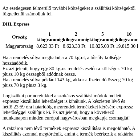
Az esetlegesen felmerülő további költségeket a szállítási költségektől
függetlenül számoljuk fel.
DHL Express
1
2
5
10
Ország
kilogrammig
kilogrammig
kilogrammig
kilogramm
Magyarország
8.623,33 Ft
8.623,33 Ft
10.825,03 Ft
19.815,30 
Ha a rendelés súlya meghaladja a 70 kg-ot, a túlsúly költsége
hozzáadódik.
Ez azt jelenti, hogy egy 80 kg-os rendelés esetén a költségek 70 kg
plusz 10 kg összegből adódnak össze.
Ha a rendelés súlya például 143 kg, akkor a fizetendő összeg 70 kg
plusz 70 kg plusz 3 kg.
Logisztikai partnereinkkel a szokásos szállítási módok mellett
expressz kiszállítási lehetőséget is kínálunk. A készleten lévő és
hétfő 23:59 óra határidőig megrendelt termékeket kérésére expressz
lehetőséggel szállítjuk ki. Ez azt jelenti, hogy a következő
munkanapon minden európai nagyvárosban megkapja csomagját!
A raktáron nem lévő termékek expressz kiszállítása is megoldható. A
kiszállítás azonnal megtörténik, amint a termék beérkezik a raktárba.