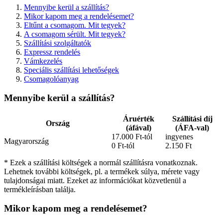
Mennyibe kerül a szállítás?
Mikor kapom meg a rendelésemet?
Eltűnt a csomagom. Mit tegyek?
A csomagom sérült. Mit tegyek?
Szállítási szolgáltatók
Expressz rendelés
Vámkezelés
Speciális szállítási lehetőségek
Csomagolóanyag
Mennyibe kerül a szállítás?
Áruérték
Szállítási díj
Ország
(áfával)
(ÁFA-val)
17.000 Ft-tól
ingyenes
Magyarország
0 Ft-tól
2.150 Ft
* Ezek a szállítási költségek a normál szállításra vonatkoznak.
Lehetnek további költségek, pl. a termékek súlya, mérete vagy
tulajdonságai miatt. Ezeket az információkat közvetlenül a
termékleírásban találja.
Mikor kapom meg a rendelésemet?