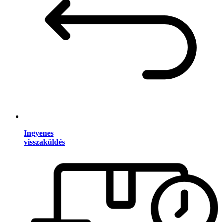
Ingyenes
visszaküldés