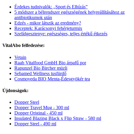
Érdekes tudnivalók: „Sport és Elhízás”
5 módszer a bélrendszer egészségének helyreállításához az
antibiotikumok után
Edzés - mikor látszik az eredmény?
Receptek: Karácsonyi fehérjeturmix
Szelídgesztenye: egészséges, teljes értékű étkezés
VitalAbo felfedezése:
Vetain
Raab Vitalfood GmbH Bio árpafű por
Rapunzel Bio Bircher müzli
Sebamed Wellness tusfürdő
Cosmoveda BIO Menta-Édesgyökér tea
Újdonságok:
Dopper Steel
Dopper Travel Mug - 300 ml
Dopper Original - 450 ml
Insulated Blazing Black x Flip Straw - 580 ml
Dopper Steel - 490 ml