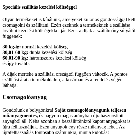
Speciális szállítás kezelési költséggel
Olyan termékeket is kínálunk, amelyeket különös gondossággal kell
csomagolni és szállítani. Ezért ezeknek a termékeknek a szállítása
további kezelési költségekkel jár. Ezek a díjak a szállítmány súlyától
függenek:
30 kg-ig:
normál kezelési költség
30,01-60 kg:
dupla kezelési költség
60,01-90 kg:
háromszoros kezelési költség
és így tovább.
A díjak mértéke a szállítási országtól függően változik. A pontos
szállítási árat a termékoldalon, a kosárban és a rendelés végén
láthatja.
Csomagolóanyag
Gondolunk a bolygónkra!
Saját csomagolóanyagunk teljesen
műanyagmentes,
és nagyon magas arányban újrahasznosított
anyagból áll. Néha azonban a beszállítóinktól kapott anyagokat is
újra felhasználjuk. Ezen anyagok egy része műanyag lehet. Az
újrafelhasználás fontosabb számunkra, mint a kidobás!