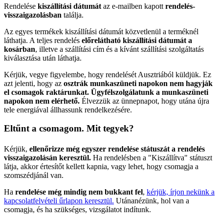
Rendelése
kiszállítási dátumát
az e-mailben kapott
rendelés-
visszaigazolásban
találja.
Az egyes termékek kiszállítási dátumát közvetlenül a terméknél
láthatja. A teljes rendelés
előrelátható kiszállítási dátumát a
kosárban
, illetve a szállítási cím és a kívánt szállítási szolgáltatás
kiválasztása után láthatja.
Kérjük, vegye figyelembe, hogy rendelését Ausztriából küldjük. Ez
azt jelenti, hogy az
osztrák munkaszüneti napokon nem hagyják
el csomagok raktárunkat. Ügyfélszolgálatunk a munkaszüneti
napokon nem elérhető.
Élvezzük az ünnepnapot, hogy utána újra
tele energiával állhassunk rendelkezésére.
Eltűnt a csomagom. Mit tegyek?
Kérjük,
ellenőrizze még egyszer rendelése státuszát a rendelés
visszaigazolásán keresztül.
Ha rendelésben a "Kiszállítva" státuszt
látja, akkor értesítőt kellett kapnia, vagy lehet, hogy csomagja a
szomszédjánál van.
Ha
rendelése még mindig nem bukkant fel
,
kérjük, írjon nekünk a
kapcsolatfelvételi űrlapon keresztül.
Utánanézünk, hol van a
csomagja, és ha szükséges, vizsgálatot indítunk.