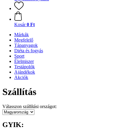
Kosár
0 Ft
Márkák
Megfelelő
Tápanyagok
Diéta és fogyás
Sport
Élelmiszer
Testápolók
Ajándékok
Akciók
Szállítás
Válasszon szállítási országot:
GYIK: