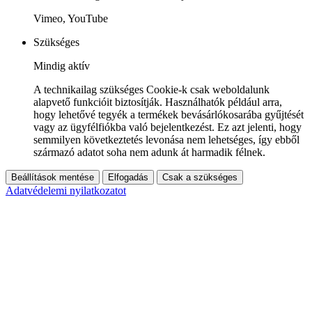
Vimeo, YouTube
Szükséges
Mindig aktív
A technikailag szükséges Cookie-k csak weboldalunk
alapvető funkcióit biztosítják. Használhatók például arra,
hogy lehetővé tegyék a termékek bevásárlókosarába gyűjtését
vagy az ügyfélfiókba való bejelentkezést. Ez azt jelenti, hogy
semmilyen következtetés levonása nem lehetséges, így ebből
származó adatot soha nem adunk át harmadik félnek.
Beállítások mentése
Elfogadás
Csak a szükséges
Adatvédelemi nyilatkozatot