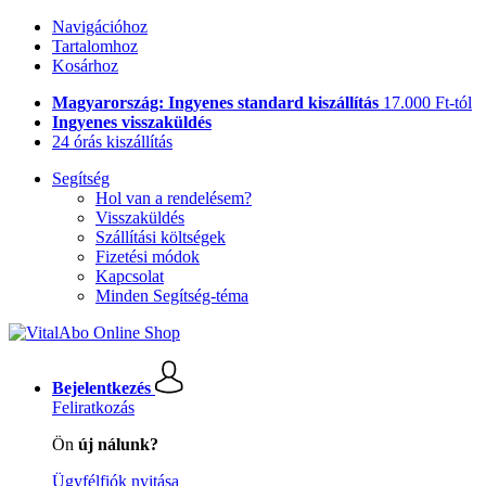
Navigációhoz
Tartalomhoz
Kosárhoz
Magyarország: Ingyenes standard kiszállítás
17.000 Ft-tól
Ingyenes visszaküldés
24 órás kiszállítás
Segítség
Hol van a rendelésem?
Visszaküldés
Szállítási költségek
Fizetési módok
Kapcsolat
Minden Segítség-téma
Bejelentkezés
Feliratkozás
Ön
új nálunk?
Ügyfélfiók nyitása