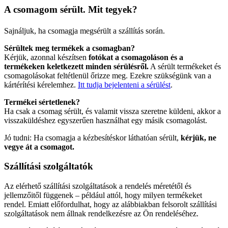
A csomagom sérült. Mit tegyek?
Sajnáljuk, ha csomagja megsérült a szállítás során.
Sérültek meg termékek a csomagban?
Kérjük, azonnal készítsen
fotókat a csomagoláson és a
termékeken keletkezett minden sérülésről.
A sérült termékeket és
csomagolásokat feltétlenül őrizze meg. Ezekre szükségünk van a
kártérítési kérelemhez.
Itt tudja bejelenteni a sérülést
.
Termékei sértetlenek?
Ha csak a csomag sérült, és valamit vissza szeretne küldeni, akkor a
visszaküldéshez egyszerűen használhat egy másik csomagolást.
Jó tudni: Ha csomagja a kézbesítéskor láthatóan sérült,
kérjük, ne
vegye át a csomagot.
Szállítási szolgáltatók
Az elérhető szállítási szolgáltatások a rendelés méretétől és
jellemzőitől függenek – például attól, hogy milyen termékeket
rendel. Emiatt előfordulhat, hogy az alábbiakban felsorolt ​​szállítási
szolgáltatások nem állnak rendelkezésre az Ön rendeléséhez.