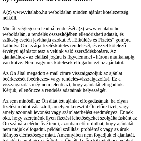
A(z) www.vitalabo.hu weboldalán minden ajánlat kötelezettség
nélküli.
Mielőtt véglegesen leadná rendelését a(z) www.vitalabo.hu
weboldalán, a rendelés összesítőjében ellenőrizheti adatait, és
szükség esetén javíthatja azokat. A „Elküldés és Fizetés” gombra
kattintva Ön lezárja fizetésköteles rendelését, és ezzel kötelező
érvényű ajánlatot tesz a velünk való szerződéskötésre. Az
ajánlatához - az elállási jogára is figyelemmel - három munkanapig
van kötve. Nem vagyunk kötelesek elfogadni ezt az ajánlatot.
Az Ön által megadott e-mail címre visszaigazoljuk az ajánlat
beérkezését (beérkezés- vagy rendelés-visszaigazolás). Ez a
visszaigazolás még nem jelenti azt, hogy ajánlatát elfogadtuk.
Kérjük, ellenőrizze a rendelés adatainak helyességét.
Az sem minősül az Ön áltat tett ajánlat elfogadásának, ha olyan
fizetési módot választott, amelyen keresztül Ön előre fizet, vagy
amely azonnali levonást vagy számlaterhelést eredményez. Ennek
oka, hogy szeretnénk ilyen fizetési lehetőségeket szolgáltatásként az
Ön számára elérhetővé tenni, azonban előfordulhat, hogy ajánlatát
nem tudjuk elfogadni, például szállítási problémák vagy az áruk
hiányos elérhetősége miatt. Amennyiben nem fogadjuk el ajánlatát,
haladéktalanul visszatérítjük az Ön által előre kifizetett összegeket.