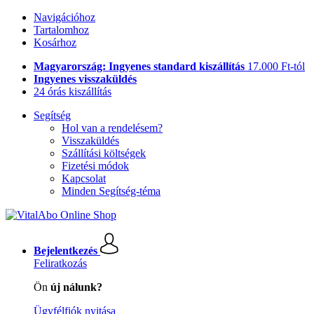
Navigációhoz
Tartalomhoz
Kosárhoz
Magyarország: Ingyenes standard kiszállítás
17.000 Ft-tól
Ingyenes visszaküldés
24 órás kiszállítás
Segítség
Hol van a rendelésem?
Visszaküldés
Szállítási költségek
Fizetési módok
Kapcsolat
Minden Segítség-téma
Bejelentkezés
Feliratkozás
Ön
új nálunk?
Ügyfélfiók nyitása