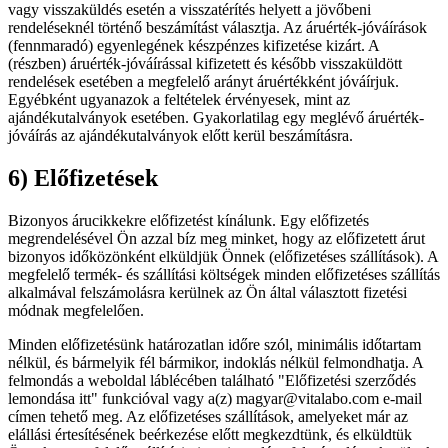
vagy visszaküldés esetén a visszatérítés helyett a jövőbeni
rendeléseknél történő beszámítást választja. Az áruérték-jóváírások
(fennmaradó) egyenlegének készpénzes kifizetése kizárt. A
(részben) áruérték-jóváírással kifizetett és később visszaküldött
rendelések esetében a megfelelő arányt áruértékként jóváírjuk.
Egyébként ugyanazok a feltételek érvényesek, mint az
ajándékutalványok esetében. Gyakorlatilag egy meglévő áruérték-
jóváírás az ajándékutalványok előtt kerül beszámításra.
6) Előfizetések
Bizonyos árucikkekre előfizetést kínálunk. Egy előfizetés
megrendelésével Ön azzal bíz meg minket, hogy az előfizetett árut
bizonyos időközönként elküldjük Önnek (előfizetéses szállítások). A
megfelelő termék- és szállítási költségek minden előfizetéses szállítás
alkalmával felszámolásra kerülnek az Ön által választott fizetési
módnak megfelelően.
Minden előfizetésünk határozatlan időre szól, minimális időtartam
nélkül, és bármelyik fél bármikor, indoklás nélkül felmondhatja. A
felmondás a weboldal láblécében található "Előfizetési szerződés
lemondása itt" funkcióval vagy a(z) magyar@vitalabo.com e-mail
címen tehető meg. Az előfizetéses szállítások, amelyeket már az
elállási értesítésének beérkezése előtt megkezdtünk, és elküldtük