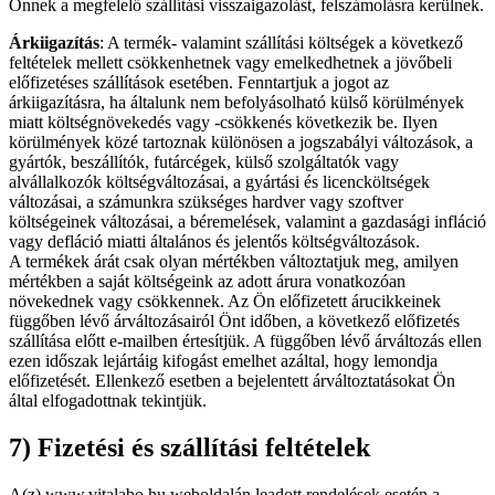
Önnek a megfelelő szállítási visszaigazolást, felszámolásra kerülnek.
Árkiigazítás
: A termék- valamint szállítási költségek a következő
feltételek mellett csökkenhetnek vagy emelkedhetnek a jövőbeli
előfizetéses szállítások esetében. Fenntartjuk a jogot az
árkiigazításra, ha általunk nem befolyásolható külső körülmények
miatt költségnövekedés vagy -csökkenés következik be. Ilyen
körülmények közé tartoznak különösen a jogszabályi változások, a
gyártók, beszállítók, futárcégek, külső szolgáltatók vagy
alvállalkozók költségváltozásai, a gyártási és licencköltségek
változásai, a számunkra szükséges hardver vagy szoftver
költségeinek változásai, a béremelések, valamint a gazdasági infláció
vagy defláció miatti általános és jelentős költségváltozások.
A termékek árát csak olyan mértékben változtatjuk meg, amilyen
mértékben a saját költségeink az adott árura vonatkozóan
növekednek vagy csökkennek. Az Ön előfizetett árucikkeinek
függőben lévő árváltozásairól Önt időben, a következő előfizetés
szállítása előtt e-mailben értesítjük. A függőben lévő árváltozás ellen
ezen időszak lejártáig kifogást emelhet azáltal, hogy lemondja
előfizetését. Ellenkező esetben a bejelentett árváltoztatásokat Ön
által elfogadottnak tekintjük.
7) Fizetési és szállítási feltételek
A(z) www.vitalabo.hu weboldalán leadott rendelések esetén a