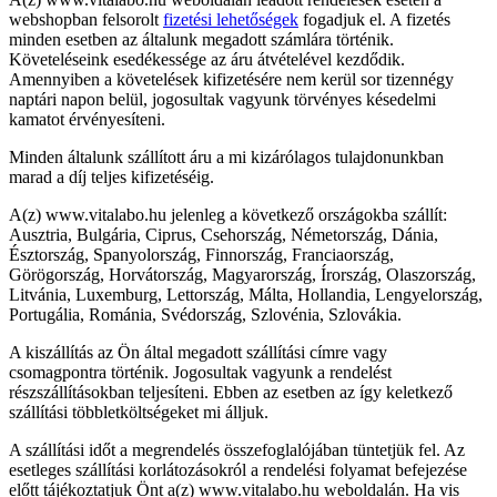
webshopban felsorolt
fizetési lehetőségek
fogadjuk el. A fizetés
minden esetben az általunk megadott számlára történik.
Követeléseink esedékessége az áru átvételével kezdődik.
Amennyiben a követelések kifizetésére nem kerül sor tizennégy
naptári napon belül, jogosultak vagyunk törvényes késedelmi
kamatot érvényesíteni.
Minden általunk szállított áru a mi kizárólagos tulajdonunkban
marad a díj teljes kifizetéséig.
A(z) www.vitalabo.hu jelenleg a következő országokba szállít:
Ausztria, Bulgária, Ciprus, Csehország, Németország, Dánia,
Észtország, Spanyolország, Finnország, Franciaország,
Görögország, Horvátország, Magyarország, Írország, Olaszország,
Litvánia, Luxemburg, Lettország, Málta, Hollandia, Lengyelország,
Portugália, Románia, Svédország, Szlovénia, Szlovákia.
A kiszállítás az Ön által megadott szállítási címre vagy
csomagpontra történik. Jogosultak vagyunk a rendelést
részszállításokban teljesíteni. Ebben az esetben az így keletkező
szállítási többletköltségeket mi álljuk.
A szállítási időt a megrendelés összefoglalójában tüntetjük fel. Az
esetleges szállítási korlátozásokról a rendelési folyamat befejezése
előtt tájékoztatjuk Önt a(z) www.vitalabo.hu weboldalán. Ha vis