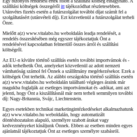
Egy bizonyos rendelési érték fölött a szállítási költség elhagyható. A
szállítási költségek összegéről
itt
tájékozódhat részletesebben.
Utánvétes fizetés esetén a futárszolgálat további díjat számít fel a
szolgáltatásért (utánvételi díj). Ezt közvetlenül a futárszolgálat terheli
Önre.
Mielőtt a(z) www.vitalabo.hu weboldalán leadja rendelését, a
rendelés összesítésében még egyszer tájékoztatjuk Önt a
rendelésével kapcsolatban felmerülő összes árról és szállítási
költségről.
Az EU-n kívülre történő szállítás esetén további importvámok és -
adók terhelhetik Önt, amelyeket közvetlenül az adott nemzeti
vámhatóság számol fel Önnek a szállítmány megérkezésekor. Ezek a
költségek Önt terhelik. Az alábbi országokba történő szállítás esetén
a(z) www.vitalabo.hu weboldalán található végleges áraink már
magukba foglalják az esetleges importvámokat és -adókat, ami azt
jelenti, hogy Önt a kiszállításnál már nem terheli semmilyen további
díj: Nagy-Britannia, Svájc, Liechtenstein.
Egyes esetekben technikai marketingintézkedéseket alkalmazhatunk
a(z) www.vitalabo.hu weboldalán, hogy automatizált
döntéshozatalon alapuló, személyre szabott árakat vagy
kedvezményeket kínáljunk Önnek. Ebben az esetben minden egyes
ajánlatnál tájékoztatjuk Önt az esetleges személyre szabásról.