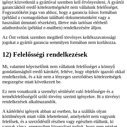
igényt közvetlenül a gyártóval szemben kell érvényesíteni. A gyártói
garanciákból eredő kötelezettségekért nem vállalunk felelősséget.
Fogyasztóként joga van ahhoz, hogy a garancia írásos formában
(például a csomagolásban található dokumentumként vagy a
használati útmutató részeként), illetve más tartósan elérhető
adathordozón (például e-mailben) rendelkezésére álljon.
Az Önt velünk szemben megillető törvényes kellékszavatossági
jogokat a gyártói garancia semmilyen formában nem korlátozza.
12) Felelősségi rendelkezések
Mi, valamint képviselőink nem vállalunk felelősséget a könnyű
gondatlanságból eredő károkért, feltéve, hogy objektív igazoló okkal
rendelkezünk, és a kár nem a lényeges szerződéses kötelezettségek
megszegése miatt következett be.
Ez nem vonatkozik a személyi sérülésért való felelősségre és a
termékfelelősségről szóló törvény szerinti igényekre. Itt a törvényi
rendelkezések alkalmazandók.
A kártérítési igények abban az esetben, ha a szállítás olyan
körülmények miatt válik lehetetlenné, amelyekért nem vagyunk
felelősek, és a szerződéstől részben vagy egészben elállunk, ki
vannak zárva, amennyiben bizonyítani tudjuk, hogy nem minket