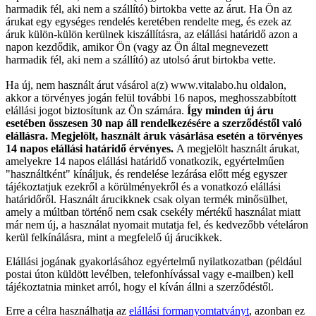
harmadik fél, aki nem a szállító) birtokba vette az árut. Ha Ön az
árukat egy egységes rendelés keretében rendelte meg, és ezek az
áruk külön-külön kerülnek kiszállításra, az elállási határidő azon a
napon kezdődik, amikor Ön (vagy az Ön által megnevezett
harmadik fél, aki nem a szállító) az utolsó árut birtokba vette.
Ha új, nem használt árut vásárol a(z) www.vitalabo.hu oldalon,
akkor a törvényes jogán felül további 16 napos, meghosszabbított
elállási jogot biztosítunk az Ön számára.
Így minden új áru
esetében összesen 30 nap áll rendelkezésére a szerződéstől való
elállásra. Megjelölt, használt áruk vásárlása esetén a törvényes
14 napos elállási határidő érvényes.
A megjelölt használt árukat,
amelyekre 14 napos elállási határidő vonatkozik, egyértelműen
"használtként" kínáljuk, és rendelése lezárása előtt még egyszer
tájékoztatjuk ezekről a körülményekről és a vonatkozó elállási
határidőről. Használt árucikknek csak olyan termék minősülhet,
amely a múltban történő nem csak csekély mértékű használat miatt
már nem új, a használat nyomait mutatja fel, és kedvezőbb vételáron
kerül felkínálásra, mint a megfelelő új árucikkek.
Elállási jogának gyakorlásához egyértelmű nyilatkozatban (például
postai úton küldött levélben, telefonhívással vagy e-mailben) kell
tájékoztatnia minket arról, hogy el kíván állni a szerződéstől.
Erre a célra használhatja az
elállási formanyomtatványt
, azonban ez