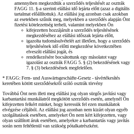
amennyiben megkezdtük a szerződés teljesítését az osztrák
FAGG 11. §-a szerinti elállási idő lejárta előtt (azaz a digitális
tartalmat előállítottuk). Az elállási jog azonban csak azokban
az esetekben szűnik meg, melyekben a szerződés alapján Önt
fizetési kötelezettség terheli, valamint melyekben Ön
kifejezetten hozzájárult a szerződés teljesítésének
megkezdéséhez az elállási időszak lejárta előtt,
igazolta tudomásulvételét azt illetően, hogy a szerződés
teljesítésének idő előtti megkezdése következtében
elveszíti elállási jogát, és
rendelkezésére bocsátottunk egy másolatot vagy
igazolást az osztrák FAGG 5. § (2) bekezdésének vagy
7. § (3) bekezdésének megfelelően.
* FAGG: Fern- und Auswärtsgeschäfte-Gesetz - távértékesítés
keretében kötött szerződésekről szóló osztrák törvény
Továbbá Önt nem illeti meg elállási jog olyan sürgős javítási vagy
karbantartási munkálatról megkötött szerződés esetén, amelynél Ön
kifejezetten felkért minket, hogy keressük fel ezen munkálatok
elvégzése céljából. Az elállási jog azonban nem kizárt olyan egyéb
szolgáltatások esetében, amelyeket Ön nem kért kifejezetten, vagy
olyan szállított áruk esetében, amelyekre a karbantartás vagy javítás
során nem feltétlenül van szükség pótalkatrészként.