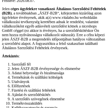
Frissítve: 2026.08.07.
Jelen
céges ügyfelekre vonatkozó Általános Szerződési Feltételek
(B2B)
, a továbbiakban „ÁSZF-B2B“, kifejezetten kizárólag azon
ügyfelekre érvényesek, akik a(z) www.vitalabo.hu weboldalán
vállalkozási tevékenység keretében adnak le rendelést, valamint
vállalkozóként egyéb adásvételi szerződést kötnek a niceshops
GmbH céggel (ez akkor is érvényes, ha a szerződéskötéskor Ön
nem hozza nyilvánosságra vállalkozói státuszát). Erre a célra képezi
jelen ÁSZF-B2B a megrendelés időpontjában hatályos változatában
a szerződési alapot. A fogyasztókra a felső szakaszban található
Általános Szerződési Feltételek érvényesek.
Áttekintés
:
Szerződő fél
Jelen ÁSZF-B2B érvényessége és elismerése
Adatai helyessége és bizalmassága
Termékárak és szállítási költségek
Utalványok
Előfizetések
Fizetési és szállítási feltételek
Ajánlat és szerződéskötés
A szerződés szövegének elmentése
Termékvisszaküldés
Kellékszavatosság és garancia