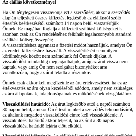
Az elállás következményei
Ha Ön ténylegesen visszavonja ezt a szerződést, akkor a szerződés
alapján teljesített összes kifizetést legkésőbb az elállásról szóló
értesítés beérkezésétől számított 14 napon belül visszatérítjük
Önnek. Ez magában foglalja a kifizetett szállítási költségeket is,
azonban csak az Ön rendeléséhez felkínált legalacsonyabb standard
szállítási költség összegéig.
A visszatérítéshez ugyanazt a fizetési módot használjuk, amelyet Ön
az eredeti kifizetéshez használt. A visszatérítésért semmilyen
körülmények között nem számolunk fel Önnek díjakat. A
visszatérítést mindaddig megtagadhatjuk, amíg az árut vissza nem
kaptuk, vagy amíg Ön nem szolgáltat bizonyítékot arra
vonatkozóan, hogy az árut feladta a részünkre.
Önnek csak akkor kell megfizetnie az áru értékvesztését, ha ez az
értékvesztés az áru olyan kezeléséből adódott, amely nem szükséges
az áru állapotának, tulajdonságainak és működésének vizsgálatához.
Visszaküldési határidő:
Az árut legkésőbb attól a naptól számított
30 napon belül, amikor Ön értesít minket a szerződés felmondásáról,
az általunk megadott visszaküldési címre kell visszaküldenie. A
visszaküldési határidő akkor teljesül, ha az árut a 30 napos
visszaküldési határidő lejárta előtt elküldi.