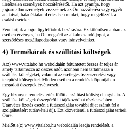
illetéktelen személyek hozzáférésétől. Ha azt gyanítja, hogy
jogosulatlan személyek visszaélnek az Ön hozzáférési vagy egyéb
adataival, haladéktalanul értesítsen minket, hogy megelőzzük a
csalási eseteket.
Fenntartjuk a jogot ügyfélfiókok bezárására. Ez különösen abban az
esetben érvényes, ha Ön megsérti az alkalmazandó jogot, a
szerződéses megállapodásokat vagy irányelveinket.
4) Termékárak és szállítási költségek
A(z) www.vitalabo.hu weboldalán feltüntetett összes ár teljes ár,
amely tartalmazza az összes adót, azonban nem tartalmazza a
szállítási költségeket, valamint az esetleges összeszerelési vagy
telepítési költségeket. Minden esetben a rendelés időpontjában
megadott összegek érvényesek.
Egy bizonyos rendelési érték fölött a szállítási költség elhagyható. A
szállítási költségek összegéről
itt
tájékozódhat részletesebben.
Utánvétes fizetés esetén a futárszolgálat további díjat számít fel a
szolgáltatásért (utánvételi díj). Ezt közvetlenül a futárszolgálat terheli
Önre.
Mielőtt a(z) www.vitalabo.hu weboldalán leadja rendelését, a