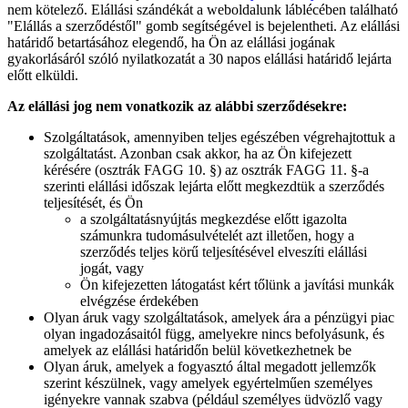
nem kötelező. Elállási szándékát a weboldalunk láblécében található
"Elállás a szerződéstől" gomb segítségével is bejelentheti. Az elállási
határidő betartásához elegendő, ha Ön az elállási jogának
gyakorlásáról szóló nyilatkozatát a 30 napos elállási határidő lejárta
előtt elküldi.
Az elállási jog nem vonatkozik az alábbi szerződésekre:
Szolgáltatások, amennyiben teljes egészében végrehajtottuk a
szolgáltatást. Azonban csak akkor, ha az Ön kifejezett
kérésére (osztrák FAGG 10. §) az osztrák FAGG 11. §-a
szerinti elállási időszak lejárta előtt megkezdtük a szerződés
teljesítését, és Ön
a szolgáltatásnyújtás megkezdése előtt igazolta
számunkra tudomásulvételét azt illetően, hogy a
szerződés teljes körű teljesítésével elveszíti elállási
jogát, vagy
Ön kifejezetten látogatást kért tőlünk a javítási munkák
elvégzése érdekében
Olyan áruk vagy szolgáltatások, amelyek ára a pénzügyi piac
olyan ingadozásaitól függ, amelyekre nincs befolyásunk, és
amelyek az elállási határidőn belül következhetnek be
Olyan áruk, amelyek a fogyasztó által megadott jellemzők
szerint készülnek, vagy amelyek egyértelműen személyes
igényekre vannak szabva (például személyes üdvözlő vagy