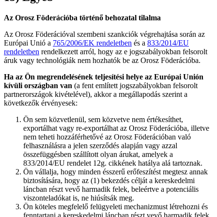
Az Orosz Föderációba történő behozatal tilalma
Az Orosz Föderációval szembeni szankciók végrehajtása során az
Európai Unió a
765/2006/EK rendeletben
és a
833/2014/EU
rendeletben
rendelkezett arról, hogy az e jogszabályokban felsorolt
áruk vagy technológiák nem hozhatók be az Orosz Föderációba.
Ha az Ön megrendelésének teljesítési helye az Európai Unión
kívüli országban van
(a fent említett jogszabályokban felsorolt
partnerországok kivételével), akkor a megállapodás szerint a
következők érvényesek:
Ön sem közvetlenül, sem közvetve nem értékesíthet,
exportálhat vagy re-exportálhat az Orosz Föderációba, illetve
nem teheti hozzáférhetővé az Orosz Föderációban való
felhasználásra a jelen szerződés alapján vagy azzal
összefüggésben szállított olyan árukat, amelyek a
833/2014/EU rendelet 12g. cikkének hatálya alá tartoznak.
Ön vállalja, hogy minden ésszerű erőfeszítést megtesz annak
biztosítására, hogy az (1) bekezdés célját a kereskedelmi
láncban részt vevő harmadik felek, beleértve a potenciális
viszonteladókat is, ne hiúsítsák meg.
Ön köteles megfelelő felügyeleti mechanizmust létrehozni és
fenntartani a kereskedelmi láncban részt vevő harmadik felek