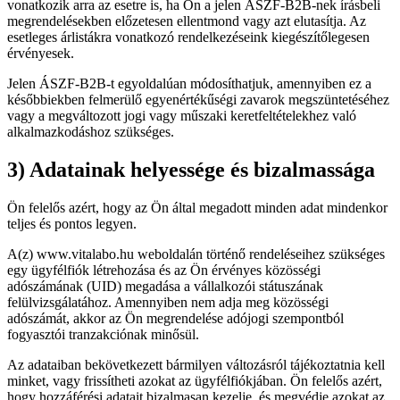
vonatkozik arra az esetre is, ha Ön a jelen ÁSZF-B2B-nek írásbeli
megrendelésekben előzetesen ellentmond vagy azt elutasítja. Az
esetleges árlistákra vonatkozó rendelkezéseink kiegészítőlegesen
érvényesek.
Jelen ÁSZF-B2B-t egyoldalúan módosíthatjuk, amennyiben ez a
későbbiekben felmerülő egyenértékűségi zavarok megszüntetéséhez
vagy a megváltozott jogi vagy műszaki keretfeltételekhez való
alkalmazkodáshoz szükséges.
3) Adatainak helyessége és bizalmassága
Ön felelős azért, hogy az Ön által megadott minden adat mindenkor
teljes és pontos legyen.
A(z) www.vitalabo.hu weboldalán történő rendeléseihez szükséges
egy ügyfélfiók létrehozása és az Ön érvényes közösségi
adószámának (UID) megadása a vállalkozói státuszának
felülvizsgálatához. Amennyiben nem adja meg közösségi
adószámát, akkor az Ön megrendelése adójogi szempontból
fogyasztói tranzakciónak minősül.
Az adataiban bekövetkezett bármilyen változásról tájékoztatnia kell
minket, vagy frissítheti azokat az ügyfélfiókjában. Ön felelős azért,
hogy hozzáférési adatait bizalmasan kezelje, és megvédje azokat az