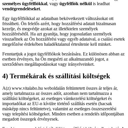
személyes ügyfélfiókkal
, vagy
ügyfélfiók nélkül
is leadhat
vendégrendeléseket
.
Egy ügyfélfiókkal az adataiban bekövetkezett változásokat ott
frissítheti. Ön felelős azért, hogy hozzáférési adatait bizalmasan
kezelje, és megvédje azokat az illetéktelen személyek
hozzáférésétől. Ha azt gyanítja, hogy jogosulatlan személyek
visszaélnek az Ön hozzáférési vagy egyéb adataival, a csalási esetek
megelőzése érdekében haladéktalanul értesítenie kell minket.
Fenntartjuk a jogot ügyfélfiókok bezárására. Ez különösen abban az
esetben érvényes, ha Ön megsérti az alkalmazandó jogot, a
szerződéses megállapodásokat vagy irányelveinket.
4) Termékárak és szállítási költségek
A(z) www.vitalabo.hu weboldalán feltüntetett összes ár teljes ár,
amely tartalmazza az összes adót, azonban nem tartalmazza a
szállítási költségeket, az esetleges vámkezelési költségeket és
importadókat az EU-n kívülre történő szállítás esetén (hacsak
másképp nincs feltüntetve), valamint az esetleges összeszerelési
vagy telepítési költségeket. Minden esetben a rendelés időpontjában
megadott összegek érvényesek.