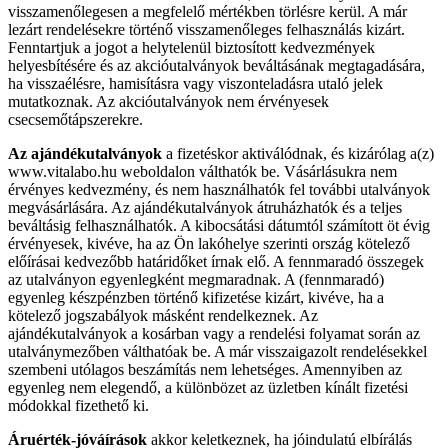
visszamenőlegesen a megfelelő mértékben törlésre kerül. A már
lezárt rendelésekre történő visszamenőleges felhasználás kizárt.
Fenntartjuk a jogot a helytelenül biztosított kedvezmények
helyesbítésére és az akcióutalványok beváltásának megtagadására,
ha visszaélésre, hamisításra vagy viszonteladásra utaló jelek
mutatkoznak. Az akcióutalványok nem érvényesek
csecsemőtápszerekre.
Az ajándékutalványok
a fizetéskor aktiválódnak, és kizárólag a(z)
www.vitalabo.hu weboldalon válthatók be. Vásárlásukra nem
érvényes kedvezmény, és nem használhatók fel további utalványok
megvásárlására. Az ajándékutalványok átruházhatók és a teljes
beváltásig felhasználhatók. A kibocsátási dátumtól számított öt évig
érvényesek, kivéve, ha az Ön lakóhelye szerinti ország kötelező
előírásai kedvezőbb határidőket írnak elő. A fennmaradó összegek
az utalványon egyenlegként megmaradnak. A (fennmaradó)
egyenleg készpénzben történő kifizetése kizárt, kivéve, ha a
kötelező jogszabályok másként rendelkeznek. Az
ajándékutalványok a kosárban vagy a rendelési folyamat során az
utalványmezőben válthatóak be. A már visszaigazolt rendelésekkel
szembeni utólagos beszámítás nem lehetséges. Amennyiben az
egyenleg nem elegendő, a különbözet az üzletben kínált fizetési
módokkal fizethető ki.
Áruérték-jóváírások
akkor keletkeznek, ha jóindulatú elbírálás