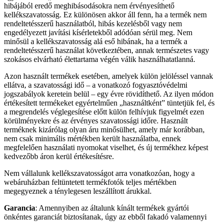
hibájából eredő meghibásodásokra nem érvényesíthető
kellékszavatosság. Ez különösen akkor áll fenn, ha a termék nem
rendeltetésszerű használatból, hibás kezelésből vagy nem
engedélyezett javítási kísérletekből adódóan sérül meg. Nem
minősül a kellékszavatosság alá eső hibának, ha a termék a
rendeltetésszerű használat következtében, annak természetes vagy
szokásos elvárható élettartama végén válik használhatatlanná.
Azon használt termékek esetében, amelyek külön jelöléssel vannak
ellátva, a szavatossági idő – a vonatkozó fogyasztóvédelmi
jogszabályok keretein belül – egy évre rövidíthető. Az ilyen módon
értékesített termékeket egyértelműen „használtként” tüntetjük fel, és
a megrendelés véglegesítése előtt külön felhívjuk figyelmét ezen
körülményekre és az érvényes szavatossági időre. Használt
terméknek kizárólag olyan áru minősülhet, amely már korábban,
nem csak minimális mértékben került használatba, ennek
megfelelően használati nyomokat viselhet, és új termékhez képest
kedvezőbb áron kerül értékesítésre.
Nem vállalunk kellékszavatosságot arra vonatkozóan, hogy a
webáruházban feltüntetett termékfotók teljes mértékben
megegyeznek a ténylegesen leszállított árukkal.
Garancia
: Amennyiben az általunk kínált termékek gyártói
önkéntes garanciát biztosítanak, úgy az ebből fakadó valamennyi