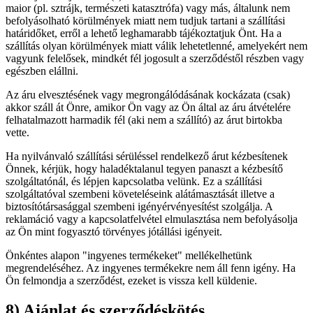
maior (pl. sztrájk, természeti katasztrófa) vagy más, általunk nem
befolyásolható körülmények miatt nem tudjuk tartani a szállítási
határidőket, erről a lehető leghamarabb tájékoztatjuk Önt. Ha a
szállítás olyan körülmények miatt válik lehetetlenné, amelyekért nem
vagyunk felelősek, mindkét fél jogosult a szerződéstől részben vagy
egészben elállni.
Az áru elvesztésének vagy megrongálódásának kockázata (csak)
akkor száll át Önre, amikor Ön vagy az Ön által az áru átvételére
felhatalmazott harmadik fél (aki nem a szállító) az árut birtokba
vette.
Ha nyilvánvaló szállítási sérüléssel rendelkező árut kézbesítenek
Önnek, kérjük, hogy haladéktalanul tegyen panaszt a kézbesítő
szolgáltatónál, és lépjen kapcsolatba velünk. Ez a szállítási
szolgáltatóval szembeni követeléseink alátámasztását illetve a
biztosítótársasággal szembeni igényérvényesítést szolgálja. A
reklamáció vagy a kapcsolatfelvétel elmulasztása nem befolyásolja
az Ön mint fogyasztó törvényes jótállási igényeit.
Önkéntes alapon "ingyenes termékeket" mellékelhetünk
megrendeléséhez. Az ingyenes termékekre nem áll fenn igény. Ha
Ön felmondja a szerződést, ezeket is vissza kell küldenie.
8) Ajánlat és szerződéskötés