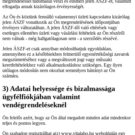
megrendeléssel tudomásul veszi és elismeri jelen ÁSZF-et, valamint
elfogadja annak kizárólagos érvényességét.
Az Ön és köztünk fennálló valamennyi üzleti kapcsolatra kizárólag
jelen ÁSZF vonatkozik az Ön megrendelésének időpontjában
érvényes változatában. A jelen ÁSZF-től való eltérések vagy
esetleges ellentétes üzleti vagy vásárlási feltételek az Ön részéről
nem válnak - még hallgatólagosan sem - a szerződés részévé.
Jelen ÁSZF-et csak annyiban módosíthatjuk egyoldalúan,
amennyiben ez a későbbiekben felmerülő egyenértékűségi zavarok
megszüntetéséhez vagy a megváltozott jogi vagy műszaki
keretfeltételekhez való alkalmazkodáshoz szükséges. Egy ilyen
utólagos módosítás nem okozhat semmilyen hátrányt az Ön
számára.
3) Adatai helyessége és bizalmassága
ügyfélfiókjában valamint
vendégrendeléseknél
Ön felelős azért, hogy az Ön által megadott minden adat mindenkor
teljes és pontos legyen.
Ön szabadon regisztrálhat a(z) www.vitalabo.hu weboldalán egy