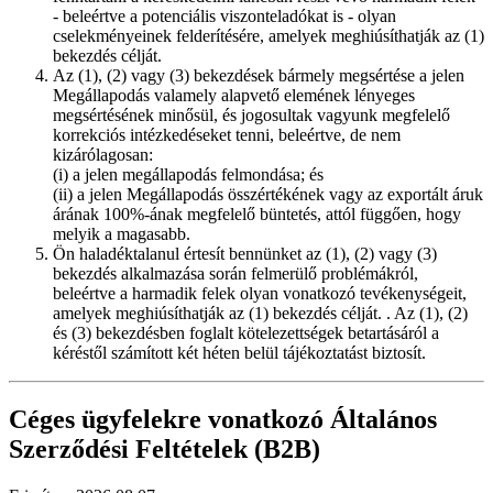
- beleértve a potenciális viszonteladókat is - olyan
cselekményeinek felderítésére, amelyek meghiúsíthatják az (1)
bekezdés célját.
Az (1), (2) vagy (3) bekezdések bármely megsértése a jelen
Megállapodás valamely alapvető elemének lényeges
megsértésének minősül, és jogosultak vagyunk megfelelő
korrekciós intézkedéseket tenni, beleértve, de nem
kizárólagosan:
(i) a jelen megállapodás felmondása; és
(ii) a jelen Megállapodás összértékének vagy az exportált áruk
árának 100%-ának megfelelő büntetés, attól függően, hogy
melyik a magasabb.
Ön haladéktalanul értesít bennünket az (1), (2) vagy (3)
bekezdés alkalmazása során felmerülő problémákról,
beleértve a harmadik felek olyan vonatkozó tevékenységeit,
amelyek meghiúsíthatják az (1) bekezdés célját. . Az (1), (2)
és (3) bekezdésben foglalt kötelezettségek betartásáról a
kéréstől számított két héten belül tájékoztatást biztosít.
Céges ügyfelekre vonatkozó Általános
Szerződési Feltételek (B2B)