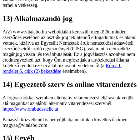
terhel a vétkesség.
13) Alkalmazandó jog
A(z) www.vitalabo.hu weboldalán keresztül megkötött minden
szerződés esetében az osztrák jog tekintendő elfogadottnak és alapul
vettnek, kizárva az Egyesült Nemzetek áruk nemzetközi adásvételi
szerződéseiről szóló egyezményét (CISG), valamint a nemzetközi
magánjog vissza- és továbbutalását. Ez a jogválasztás azonban nem
eredményezheti azt, hogy Önt megfosztják a tartózkodási állama
kötelező rendelkezései által biztosított védelemtől (a
Róma I.
rendelet 6. cikk (2) bekezdése
értelmében).
14) Egyeztető szerv és online vitarendezés
A fogyasztókkal szemben alternatív vitarendezési eljárásnak vetjük
alá magunkat az alábbi alternatív vitarendezési szervnél:
https://www.ombudsstelle.at
Panaszát közvetlenül is benyújthatja nekünk a következő címen:
magyar@vitalabo.com
15) Egyéb