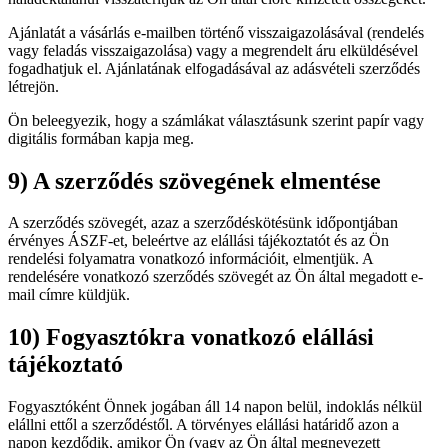
Ajánlatát a vásárlás e-mailben történő visszaigazolásával (rendelés
vagy feladás visszaigazolása) vagy a megrendelt áru elküldésével
fogadhatjuk el. Ajánlatának elfogadásával az adásvételi szerződés
létrejön.
Ön beleegyezik, hogy a számlákat választásunk szerint papír vagy
digitális formában kapja meg.
9) A szerződés szövegének elmentése
A szerződés szövegét, azaz a szerződéskötésünk időpontjában
érvényes ÁSZF-et, beleértve az elállási tájékoztatót és az Ön
rendelési folyamatra vonatkozó információit, elmentjük. A
rendelésére vonatkozó szerződés szövegét az Ön által megadott e-
mail címre küldjük.
10) Fogyasztókra vonatkozó elállási
tájékoztató
Fogyasztóként Önnek jogában áll 14 napon belül, indoklás nélkül
elállni ettől a szerződéstől. A törvényes elállási határidő azon a
napon kezdődik, amikor Ön (vagy az Ön által megnevezett