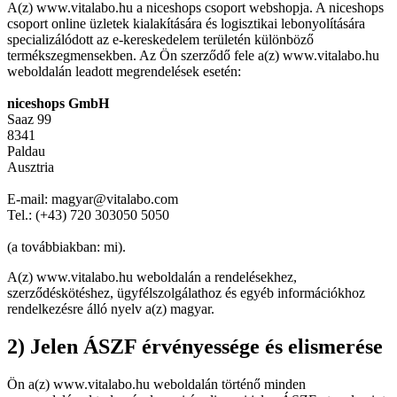
A(z) www.vitalabo.hu a niceshops csoport webshopja. A niceshops
csoport online üzletek kialakítására és logisztikai lebonyolítására
specializálódott az e-kereskedelem területén különböző
termékszegmensekben. Az Ön szerződő fele a(z) www.vitalabo.hu
weboldalán leadott megrendelések esetén:
niceshops GmbH
Saaz 99
8341
Paldau
Ausztria
E-mail: magyar@vitalabo.com
Tel.: (+43) 720 303050 5050
(a továbbiakban: mi).
A(z) www.vitalabo.hu weboldalán a rendelésekhez,
szerződéskötéshez, ügyfélszolgálathoz és egyéb információkhoz
rendelkezésre álló nyelv a(z) magyar.
2) Jelen ÁSZF érvényessége és elismerése
Ön a(z) www.vitalabo.hu weboldalán történő minden