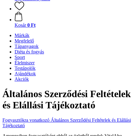
Kosár
0 Ft
Márkák
Megfelelő
Tápanyagok
Diéta és fogyás
Sport
Élelmiszer
Testápolók
Ajándékok
Akciók
Általános Szerződési Feltételek
és Elállási Tájékoztató
Fogyasztókra vonatkozó Általános Szerződési Feltételek és Elállási
Tájékoztató
Amennyiben fogyasztóként ebből az üzletből rendel: VitalAbo