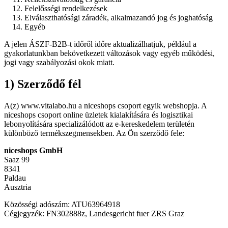
Felelősségi rendelkezések
Elválaszthatósági záradék, alkalmazandó jog és joghatóság
Egyéb
A jelen ÁSZF-B2B-t időről időre aktualizálhatjuk, például a
gyakorlatunkban bekövetkezett változások vagy egyéb működési,
jogi vagy szabályozási okok miatt.
1) Szerződő fél
A(z) www.vitalabo.hu a niceshops csoport egyik webshopja. A
niceshops csoport online üzletek kialakítására és logisztikai
lebonyolítására specializálódott az e-kereskedelem területén
különböző termékszegmensekben. Az Ön szerződő fele:
niceshops GmbH
Saaz 99
8341
Paldau
Ausztria
Közösségi adószám: ATU63964918
Cégjegyzék: FN302888z, Landesgericht fuer ZRS Graz