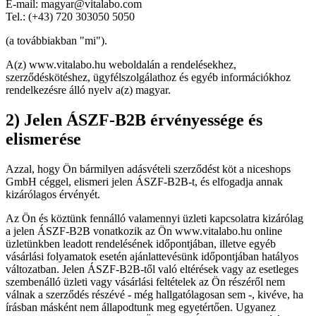
E-mail: magyar@vitalabo.com
Tel.: (+43) 720 303050 5050
(a továbbiakban "mi").
A(z) www.vitalabo.hu weboldalán a rendelésekhez,
szerződéskötéshez, ügyfélszolgálathoz és egyéb információkhoz
rendelkezésre álló nyelv a(z) magyar.
2) Jelen ÁSZF-B2B érvényessége és
elismerése
Azzal, hogy Ön bármilyen adásvételi szerződést köt a niceshops
GmbH céggel, elismeri jelen ÁSZF-B2B-t, és elfogadja annak
kizárólagos érvényét.
Az Ön és köztünk fennálló valamennyi üzleti kapcsolatra kizárólag
a jelen ÁSZF-B2B vonatkozik az Ön www.vitalabo.hu online
üzletünkben leadott rendelésének időpontjában, illetve egyéb
vásárlási folyamatok esetén ajánlattevésünk időpontjában hatályos
változatban. Jelen ÁSZF-B2B-től való eltérések vagy az esetleges
szembenálló üzleti vagy vásárlási feltételek az Ön részéről nem
válnak a szerződés részévé - még hallgatólagosan sem -, kivéve, ha
írásban másként nem állapodtunk meg egyetértően. Ugyanez