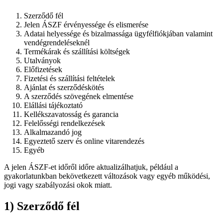
Szerződő fél
Jelen ÁSZF érvényessége és elismerése
Adatai helyessége és bizalmassága ügyfélfiókjában valamint
vendégrendeléseknél
Termékárak és szállítási költségek
Utalványok
Előfizetések
Fizetési és szállítási feltételek
Ajánlat és szerződéskötés
A szerződés szövegének elmentése
Elállási tájékoztató
Kellékszavatosság és garancia
Felelősségi rendelkezések
Alkalmazandó jog
Egyeztető szerv és online vitarendezés
Egyéb
A jelen ÁSZF-et időről időre aktualizálhatjuk, például a
gyakorlatunkban bekövetkezett változások vagy egyéb működési,
jogi vagy szabályozási okok miatt.
1) Szerződő fél