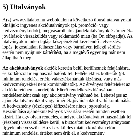
5) Utalványok
A(z) www.vitalabo.hu weboldalon a következő típusú utalványokat
kínáljuk: ingyenes akcióutalványok (pl. promóció- vagy
kedvezménykódok), megvásárolható ajándékutalványok és áruérték-
jóváírások visszaküldés vagy reklamáció miatt (ha Ön elfogadja). Az
utalványok minden fajtája készpénzként kezelendő - elvesztés,
lopás, jogosulatlan felhasználás vagy bármilyen jellegű sérülés
esetén nem nyújtunk kártérítést, ha a meglévő egyenleg már nem
állapítható meg.
Az akcióutalványok
akciók keretén belül kerülhetnek felajánlásra,
és korlátozott ideig használhatóak fel. Feltételekhez köthetők (pl.
minimum rendelési érték, választék/márkák kizárása, vagy más
kedvezményekkel nem kombinálhatók). Az érvényes feltételeket az
akció keretében ismertetjük. Eltérő rendelkezés hiányában
rendelésenként csak egy akcióutalvány váltható be. Lehetséges az
ajándékutalványokkal vagy áruérték-jóváírásokkal való kombinálás.
A kedvezmény (részleges) kifizetésére nincs jogosultság.
Beszámítása ajándékutalványok vásárlása esetén minden esetben
kizárt. Ha egy olyan rendelés, amelyre akcióutalványt használtak fel,
(részben) visszaküldésre kerül, a biztosított kedvezményt arányosan
figyelembe vesszük. Ha visszaküldés miatt a korábban előírt
minimum rendelési értéket nem érik el, a kedvezmény