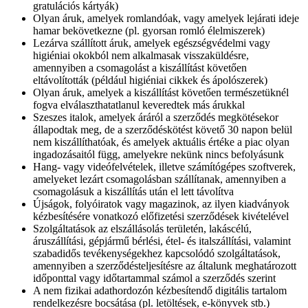
gratulációs kártyák)
Olyan áruk, amelyek romlandóak, vagy amelyek lejárati ideje
hamar bekövetkezne (pl. gyorsan romló élelmiszerek)
Lezárva szállított áruk, amelyek egészségvédelmi vagy
higiéniai okokból nem alkalmasak visszaküldésre,
amennyiben a csomagolást a kiszállítást követően
eltávolították (például higiéniai cikkek és ápolószerek)
Olyan áruk, amelyek a kiszállítást követően természetüknél
fogva elválaszthatatlanul keveredtek más árukkal
Szeszes italok, amelyek áráról a szerződés megkötésekor
állapodtak meg, de a szerződéskötést követő 30 napon belül
nem kiszállíthatóak, és amelyek aktuális értéke a piac olyan
ingadozásaitól függ, amelyekre nekünk nincs befolyásunk
Hang- vagy videófelvételek, illetve számítógépes szoftverek,
amelyeket lezárt csomagolásban szállítanak, amennyiben a
csomagolásuk a kiszállítás után el lett távolítva
Újságok, folyóiratok vagy magazinok, az ilyen kiadványok
kézbesítésére vonatkozó előfizetési szerződések kivételével
Szolgáltatások az elszállásolás területén, lakáscélú,
áruszállítási, gépjármű bérlési, étel- és italszállítási, valamint
szabadidős tevékenységekhez kapcsolódó szolgáltatások,
amennyiben a szerződésteljesítésre az általunk meghatározott
időponttal vagy időtartammal számol a szerződés szerint
A nem fizikai adathordozón kézbesítendő digitális tartalom
rendelkezésre bocsátása (pl. letöltések, e-könyvek stb.)