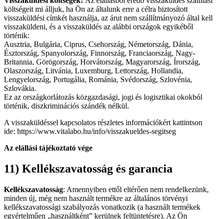
Visszaküldési költségek:
Az elállásból eredő visszaküldés szállítási
költségeit mi álljuk, ha Ön az általunk erre a célra biztosított
visszaküldési címkét használja, az árut nem szállítmányozó által kell
visszaküldeni, és a visszaküldés az alábbi országok egyikéből
történik:
Ausztria, Bulgária, Ciprus, Csehország, Németország, Dánia,
Észtország, Spanyolország, Finnország, Franciaország, Nagy-
Britannia, Görögország, Horvátország, Magyarország, Írország,
Olaszország, Litvánia, Luxemburg, Lettország, Hollandia,
Lengyelország, Portugália, Románia, Svédország, Szlovénia,
Szlovákia.
Ez az országkorlátozás közgazdasági, jogi és logisztikai okokból
történik, diszkriminációs szándék nélkül.
A visszaküldéssel kapcsolatos részletes információkért kattintson
ide: https://www.vitalabo.hu/info/visszakueldes-segitseg
Az elállási tájékoztató vége
11) Kellékszavatosság és garancia
Kellékszavatosság
: Amennyiben ettől eltérően nem rendelkezünk,
minden új, még nem használt termékre az általános törvényi
kellékszavatossági szabályozás vonatkozik (a használt termékek
egyértelműen „használtként” kerülnek feltüntetésre). Az Ön