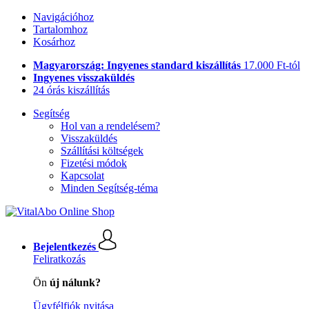
Navigációhoz
Tartalomhoz
Kosárhoz
Magyarország: Ingyenes standard kiszállítás
17.000 Ft-tól
Ingyenes visszaküldés
24 órás kiszállítás
Segítség
Hol van a rendelésem?
Visszaküldés
Szállítási költségek
Fizetési módok
Kapcsolat
Minden Segítség-téma
Bejelentkezés
Feliratkozás
Ön
új nálunk?
Ügyfélfiók nyitása