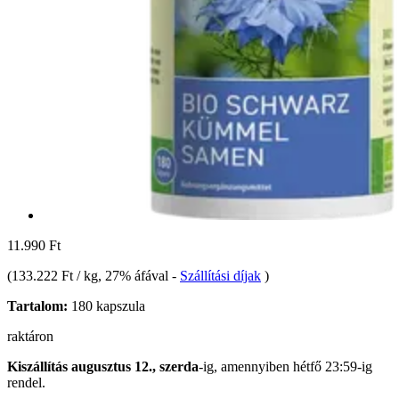
11.990 Ft
(
133.222 Ft / kg
, 27% áfával
-
Szállítási díjak
)
Tartalom:
180 kapszula
raktáron
Kiszállítás augusztus 12., szerda
-ig, amennyiben
hétfő 23:59-ig
rendel.