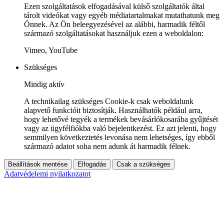
Ezen szolgáltatások elfogadásával külső szolgáltatók által
tárolt videókat vagy egyéb médiatartalmakat mutathatunk meg
Önnek. Az Ön beleegyezésével az alábbi, harmadik féltől
származó szolgáltatásokat használjuk ezen a weboldalon:
Vimeo, YouTube
Szükséges
Mindig aktív
A technikailag szükséges Cookie-k csak weboldalunk
alapvető funkcióit biztosítják. Használhatók például arra,
hogy lehetővé tegyék a termékek bevásárlókosarába gyűjtését
vagy az ügyfélfiókba való bejelentkezést. Ez azt jelenti, hogy
semmilyen következtetés levonása nem lehetséges, így ebből
származó adatot soha nem adunk át harmadik félnek.
Beállítások mentése
Elfogadás
Csak a szükséges
Adatvédelemi nyilatkozatot