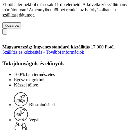
Ebből a termékből már csak 11 db elérhető. A következő szállítmány
már úton van! Amennyiben többet rendel, az befolyásolhatja a
szállítási dátumot.
Kosárba
Magyarország: Ingyenes standard kiszállítás
17.000 Ft-tól
Szállítás és kézbesítés - További információk
Tulajdonságok és előnyök
100%-ban természetes
Egész magokból
Kézzel töltve
Bio-minősített
Vegán