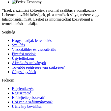
*Ezek a szállítási költségek a normál szállításra vonatkoznak.
Lehetnek további költségek, pl. a termékek súlya, mérete vagy
tulajdonságai miatt. Ezeket az információkat közvetlenül a
termékleírásban találja.
Segítség
Hogyan adjak le rendelést
Szállítás
Visszaküldés és visszatérítés
Fizetési módok
Ügyfélfiókom
Akciók és utalványok
További segítségre van szüksége?
Céges ügyfelek
Fiókom
Bejelentkezés
Regisztráció
Elfelejtette jelszavát?
Hol van a szállítmányom?
Utalvány beváltása