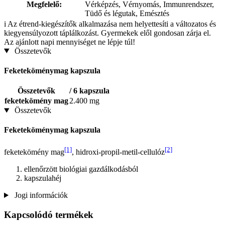
Megfelelő:
Vérképzés, Vérnyomás, Immunrendszer,
Tüdő és légutak, Emésztés
i
Az étrend-kiegészítők alkalmazása nem helyettesíti a változatos és
kiegyensúlyozott táplálkozást. Gyermekek elől gondosan zárja el.
Az ajánlott napi mennyiséget ne lépje túl!
Összetevők
Feketeköménymag kapszula
Összetevők
/ 6 kapszula
feketekömény mag
2.400 mg
Összetevők
Feketeköménymag kapszula
[1]
[2]
feketekömény mag
, hidroxi-propil-metil-cellulóz
ellenőrzött biológiai gazdálkodásból
kapszulahéj
Jogi információk
Kapcsolódó termékek