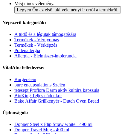
Még nincs vélemény.
Legyen Ön az első, aki véleményt ír erről a termékről.
Népszerű kategóriák:
A tüdő és a légutak támogatására
Termékek - Vérnyomás
Termékek - Vérképzés
Pollenallergia
Allergia - Élelmiszer-intolerancia
VitalAbo felfedezése:
Burgerstein
pure encapsulations Szelén
tetesept Proflora Darm aktív kultúra kapszula
BioKing Teljes nádcukor
Bake Affair Grillkenyér - Dutch Oven Bread
Újdonságok:
Dopper Steel x Flip Straw white - 490 ml
Dopper Travel Mug - 400 ml