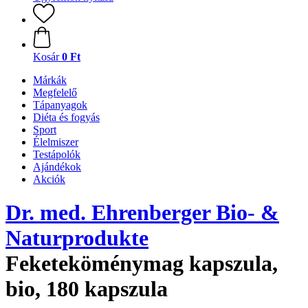
Kosár
0 Ft
Márkák
Megfelelő
Tápanyagok
Diéta és fogyás
Sport
Élelmiszer
Testápolók
Ajándékok
Akciók
Dr. med. Ehrenberger Bio- &
Naturprodukte
Feketeköménymag kapszula,
bio, 180 kapszula