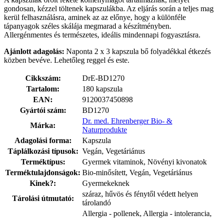
gondosan, kézzel töltenek kapszulákba. Az eljárás során a teljes mag
kerül felhasználásra, aminek az az előnye, hogy a különféle
tápanyagok széles skálája megmarad a készítményben.
Allergénmentes és természetes, ideális mindennapi fogyasztásra.
Ajánlott adagolás:
Naponta 2 x 3 kapszula bő folyadékkal étkezés
közben bevéve. Lehetőleg reggel és este.
Cikkszám:
DrE-BD1270
Tartalom:
180 kapszula
EAN:
9120037450898
Gyártói szám:
BD1270
Dr. med. Ehrenberger Bio- &
Márka:
Naturprodukte
Adagolási forma:
Kapszula
Táplálkozási típusok:
Vegán, Vegetáriánus
Terméktípus:
Gyermek vitaminok, Növényi kivonatok
Terméktulajdonságok:
Bio-minősített, Vegán, Vegetáriánus
Kinek?:
Gyermekeknek
száraz, hűvös és fénytől védett helyen
Tárolási útmutató:
tárolandó
Allergia - pollenek, Allergia - intolerancia,