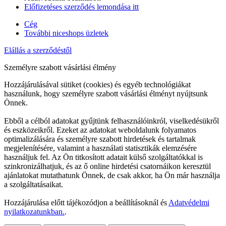
Előfizetéses szerződés lemondása itt
Cég
További niceshops üzletek
Elállás a szerződéstől
Személyre szabott vásárlási élmény
Hozzájárulásával sütiket (cookies) és egyéb technológiákat
használunk, hogy személyre szabott vásárlási élményt nyújtsunk
Önnek.
Ebből a célból adatokat gyűjtünk felhasználóinkról, viselkedésükről
és eszközeikről. Ezeket az adatokat weboldalunk folyamatos
optimalizálására és személyre szabott hirdetések és tartalmak
megjelenítésére, valamint a használati statisztikák elemzésére
használjuk fel. Az Ön titkosított adatait külső szolgáltatókkal is
szinkronizálhatjuk, és az ő online hirdetési csatornáikon keresztül
ajánlatokat mutathatunk Önnek, de csak akkor, ha Ön már használja
a szolgáltatásaikat.
Hozzájárulása előtt tájékozódjon a beállításoknál és
Adatvédelmi
nyilatkozatunkban.
.