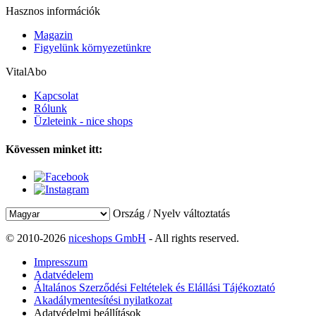
Hasznos információk
Magazin
Figyelünk környezetünkre
VitalAbo
Kapcsolat
Rólunk
Üzleteink - nice shops
Kövessen minket itt:
Ország / Nyelv változtatás
© 2010-2026
niceshops GmbH
- All rights reserved.
Impresszum
Adatvédelem
Általános Szerződési Feltételek és Elállási Tájékoztató
Akadálymentesítési nyilatkozat
Adatvédelmi beállítások