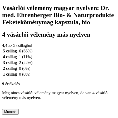
Vásárlói vélemény magyar nyelven: Dr.
med. Ehrenberger Bio- & Naturprodukte
Feketeköménymag kapszula, bio
4 vásárlói vélemény más nyelven
4,4
az 5 csillagból
5 csillag
6
(66%)
4 csillag
1
(11%)
3 csillag
2
(22%)
2 csillag
0
(0%)
1 csillag
0
(0%)
9
értékelés
Még nincs vásárlói vélemény magyar nyelven, de van 4 vásárlói
vélemény más nyelven.
Mutatás