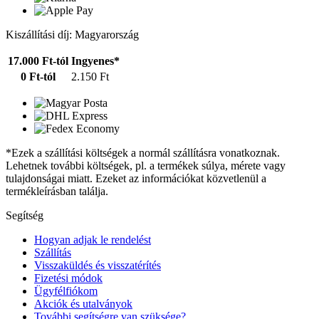
Kiszállítási díj: Magyarország
17.000 Ft-tól
Ingyenes*
0 Ft-tól
2.150 Ft
*Ezek a szállítási költségek a normál szállításra vonatkoznak.
Lehetnek további költségek, pl. a termékek súlya, mérete vagy
tulajdonságai miatt. Ezeket az információkat közvetlenül a
termékleírásban találja.
Segítség
Hogyan adjak le rendelést
Szállítás
Visszaküldés és visszatérítés
Fizetési módok
Ügyfélfiókom
Akciók és utalványok
További segítségre van szüksége?