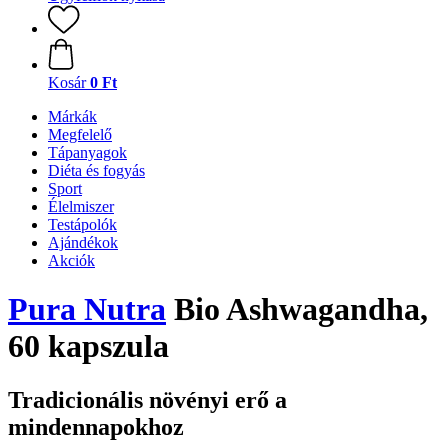
Kosár
0 Ft
Márkák
Megfelelő
Tápanyagok
Diéta és fogyás
Sport
Élelmiszer
Testápolók
Ajándékok
Akciók
Pura Nutra
Bio Ashwagandha,
60 kapszula
Tradicionális növényi erő a
mindennapokhoz