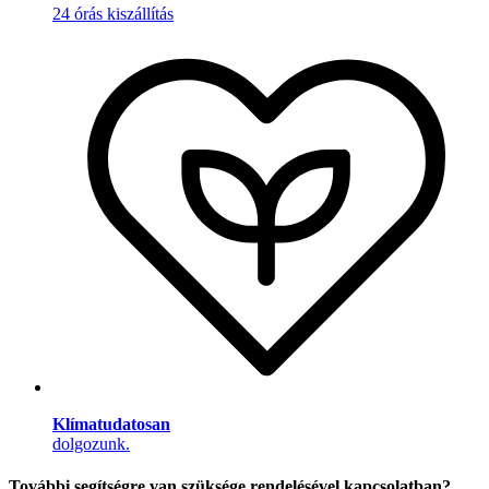
24 órás kiszállítás
Klímatudatosan
dolgozunk.
További segítségre van szüksége rendelésével kapcsolatban?