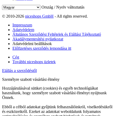
Ország / Nyelv változtatás
© 2010-2026
niceshops GmbH
- All rights reserved.
Impresszum
Adatvédelem
Általános Szerződési Feltételek és Elállási Tájékoztató
Akadálymentesítési nyilatkozat
Adatvédelmi beállítások
Előfizetéses szerződés lemondása itt
Cég
További niceshops üzletek
Elállás a szerződéstől
Személyre szabott vásárlási élmény
Hozzájárulásával sütiket (cookies) és egyéb technológiákat
használunk, hogy személyre szabott vásárlási élményt nyújtsunk
Önnek.
Ebből a célból adatokat gyűjtünk felhasználóinkról, viselkedésükről
és eszközeikről. Ezeket az adatokat weboldalunk folyamatos