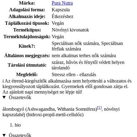
Márka:
Pura Nutra
Adagolási forma:
Kapszula
Alkalmazás ideje:
Étkezéshez
Táplálkozási típusok:
Vegán
Terméktípus:
Növényi kivonatok
Terméktulajdonságok:
Vegán
Speciálisan nők számára, Speciálisan
Kinek?:
férfiak számára
Általános megjegyzés:
nem alkalmas terhes nők számára
száraz, hűvös és fénytől védett helyen
Tárolási útmutató:
tárolandó
Megfelelő:
Stressz ellen - ellazulás
i
Az étrend-kiegészítők alkalmazása nem helyettesíti a változatos és
kiegyensúlyozott táplálkozást. Gyermekek elől gondosan zárja el.
Az ajánlott napi mennyiséget ne lépje túl!
Összetevők
[1]
álombogyó (Ashwagandha, Withania Somnifera)
, növényi
kapszulahéj (hidroxi-propil-metil-cellulóz)
bio
Összetevők