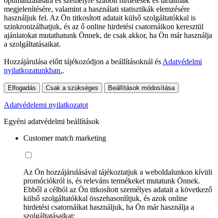
optimalizálására és személyre szabott hirdetések és tartalmak
megjelenítésére, valamint a használati statisztikák elemzésére
használjuk fel. Az Ön titkosított adatait külső szolgáltatókkal is
szinkronizálhatjuk, és az ő online hirdetési csatornáikon keresztül
ajánlatokat mutathatunk Önnek, de csak akkor, ha Ön már használja
a szolgáltatásaikat.
Hozzájárulása előtt tájékozódjon a beállításoknál és
Adatvédelmi
nyilatkozatunkban.
.
Elfogadás
Csak a szükséges
Beállítások módosítása
Adatvédelemi nyilatkozatot
Egyéni adatvédelmi beállítások
Customer match marketing
Az Ön hozzájárulásával tájékoztatjuk a weboldalunkon kívüli
promóciókról is, és releváns termékeket mutatunk Önnek.
Ebből a célból az Ön titkosított személyes adatait a következő
külső szolgáltatókkal összehasonlítjuk, és azok online
hirdetési csatornáikat használjuk, ha Ön már használja a
szolgáltatásaikat: