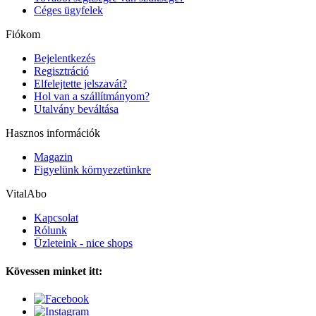
Céges ügyfelek
Fiókom
Bejelentkezés
Regisztráció
Elfelejtette jelszavát?
Hol van a szállítmányom?
Utalvány beváltása
Hasznos információk
Magazin
Figyelünk környezetünkre
VitalAbo
Kapcsolat
Rólunk
Üzleteink - nice shops
Kövessen minket itt: