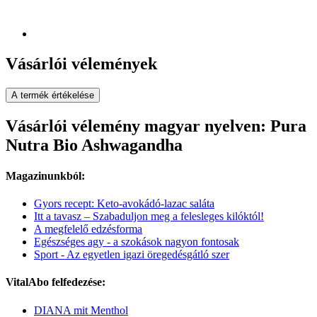
Vásárlói vélemények
A termék értékelése
Vásárlói vélemény magyar nyelven: Pura
Nutra Bio Ashwagandha
Magazinunkból:
Gyors recept: Keto-avokádó-lazac saláta
Itt a tavasz – Szabaduljon meg a felesleges kilóktól!
A megfelelő edzésforma
Egészséges agy - a szokások nagyon fontosak
Sport - Az egyetlen igazi öregedésgátló szer
VitalAbo felfedezése:
DIANA mit Menthol