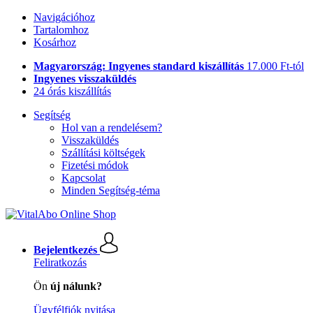
Navigációhoz
Tartalomhoz
Kosárhoz
Magyarország: Ingyenes standard kiszállítás
17.000 Ft-tól
Ingyenes visszaküldés
24 órás kiszállítás
Segítség
Hol van a rendelésem?
Visszaküldés
Szállítási költségek
Fizetési módok
Kapcsolat
Minden Segítség-téma
Bejelentkezés
Feliratkozás
Ön
új nálunk?
Ügyfélfiók nyitása