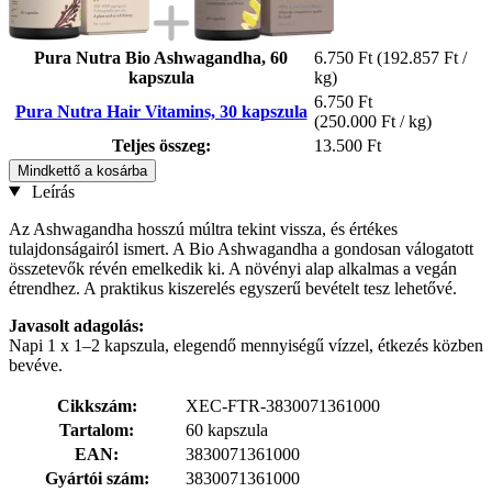
Pura Nutra Bio Ashwagandha, 60
6.750 Ft
(192.857 Ft /
kapszula
kg)
6.750 Ft
Pura Nutra Hair Vitamins, 30 kapszula
(250.000 Ft / kg)
Teljes összeg:
13.500 Ft
Mindkettő a kosárba
Leírás
Az Ashwagandha hosszú múltra tekint vissza, és értékes
tulajdonságairól ismert. A Bio Ashwagandha a gondosan válogatott
összetevők révén emelkedik ki. A növényi alap alkalmas a vegán
étrendhez. A praktikus kiszerelés egyszerű bevételt tesz lehetővé.
Javasolt adagolás:
Napi 1 x 1–2 kapszula, elegendő mennyiségű vízzel, étkezés közben
bevéve.
Cikkszám:
XEC-FTR-3830071361000
Tartalom:
60 kapszula
EAN:
3830071361000
Gyártói szám:
3830071361000