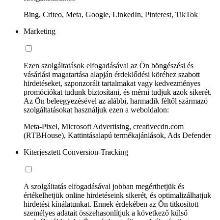
Bing, Criteo, Meta, Google, LinkedIn, Pinterest, TikTok
Marketing
Ezen szolgáltatások elfogadásával az Ön böngészési és
vásárlási magatartása alapján érdeklődési köréhez szabott
hirdetéseket, szponzorált tartalmakat vagy kedvezményes
promóciókat tudunk biztosítani, és mérni tudjuk azok sikerét.
Az Ön beleegyezésével az alábbi, harmadik féltől származó
szolgáltatásokat használjuk ezen a weboldalon:
Meta-Pixel, Microsoft Advertising, creativecdn.com
(RTBHouse), Kattintásalapú termékajánlások, Ads Defender
Kiterjesztett Conversion-Tracking
A szolgáltatás elfogadásával jobban megérthetjük és
értékelhetjük online hirdetéseink sikerét, és optimalizálhatjuk
hirdetési kínálatunkat. Ennek érdekében az Ön titkosított
személyes adatait összehasonlítjuk a következő külső