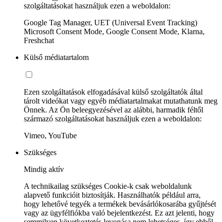
szolgáltatásokat használjuk ezen a weboldalon:
Google Tag Manager, UET (Universal Event Tracking)
Microsoft Consent Mode, Google Consent Mode, Klarna,
Freshchat
Külső médiatartalom
Ezen szolgáltatások elfogadásával külső szolgáltatók által
tárolt videókat vagy egyéb médiatartalmakat mutathatunk meg
Önnek. Az Ön beleegyezésével az alábbi, harmadik féltől
származó szolgáltatásokat használjuk ezen a weboldalon:
Vimeo, YouTube
Szükséges
Mindig aktív
A technikailag szükséges Cookie-k csak weboldalunk
alapvető funkcióit biztosítják. Használhatók például arra,
hogy lehetővé tegyék a termékek bevásárlókosarába gyűjtését
vagy az ügyfélfiókba való bejelentkezést. Ez azt jelenti, hogy
semmilyen következtetés levonása nem lehetséges, így ebből