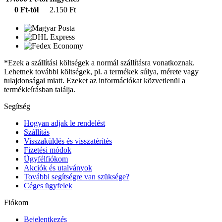
0 Ft-tól
2.150 Ft
*Ezek a szállítási költségek a normál szállításra vonatkoznak.
Lehetnek további költségek, pl. a termékek súlya, mérete vagy
tulajdonságai miatt. Ezeket az információkat közvetlenül a
termékleírásban találja.
Segítség
Hogyan adjak le rendelést
Szállítás
Visszaküldés és visszatérítés
Fizetési módok
Ügyfélfiókom
Akciók és utalványok
További segítségre van szüksége?
Céges ügyfelek
Fiókom
Bejelentkezés