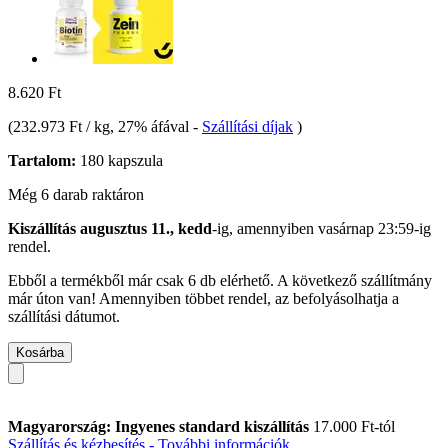
8.620 Ft
(
232.973 Ft / kg
, 27% áfával
-
Szállítási díjak
)
Tartalom:
180 kapszula
Még 6 darab raktáron
Kiszállítás augusztus 11., kedd
-ig, amennyiben
vasárnap 23:59-ig
rendel.
Ebből a termékből már csak 6 db elérhető. A következő szállítmány
már úton van! Amennyiben többet rendel, az befolyásolhatja a
szállítási dátumot.
Kosárba
Magyarország: Ingyenes standard kiszállítás
17.000 Ft-tól
Szállítás és kézbesítés - További információk