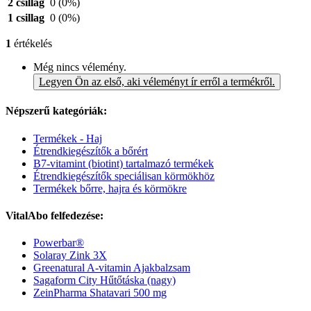
2 csillag
0
(0%)
1 csillag
0
(0%)
1
értékelés
Még nincs vélemény.
Legyen Ön az első, aki véleményt ír erről a termékről.
Népszerű kategóriák:
Termékek - Haj
Étrendkiegészítők a bőrért
B7-vitamint (biotint) tartalmazó termékek
Étrendkiegészítők speciálisan körmökhöz
Termékek bőrre, hajra és körmökre
VitalAbo felfedezése:
Powerbar®
Solaray Zink 3X
Greenatural A-vitamin Ajakbalzsam
Sagaform City Hűtőtáska (nagy)
ZeinPharma Shatavari 500 mg