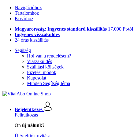
Navigációhoz
Tartalomhoz
Kosárhoz
Magyarország: Ingyenes standard kiszállítás
17.000 Ft-tól
Ingyenes visszaküldés
24 órás kiszállítás
Segítség
Hol van a rendelésem?
Visszaküldés
Szállítási költségek
Fizetési módok
Kapcsolat
Minden Segítség-téma
Bejelentkezés
Feliratkozás
Ön
új nálunk?
Ügyfélfiók nyitása