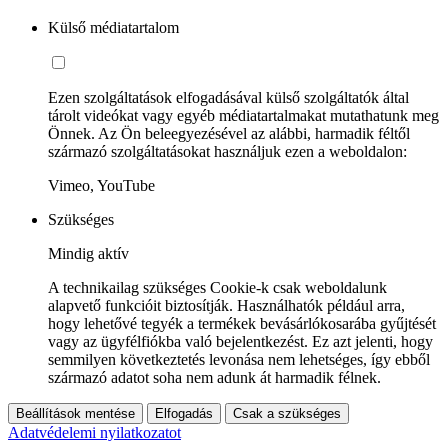
Külső médiatartalom
Ezen szolgáltatások elfogadásával külső szolgáltatók által
tárolt videókat vagy egyéb médiatartalmakat mutathatunk meg
Önnek. Az Ön beleegyezésével az alábbi, harmadik féltől
származó szolgáltatásokat használjuk ezen a weboldalon:
Vimeo, YouTube
Szükséges
Mindig aktív
A technikailag szükséges Cookie-k csak weboldalunk
alapvető funkcióit biztosítják. Használhatók például arra,
hogy lehetővé tegyék a termékek bevásárlókosarába gyűjtését
vagy az ügyfélfiókba való bejelentkezést. Ez azt jelenti, hogy
semmilyen következtetés levonása nem lehetséges, így ebből
származó adatot soha nem adunk át harmadik félnek.
Beállítások mentése
Elfogadás
Csak a szükséges
Adatvédelemi nyilatkozatot