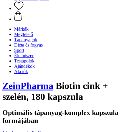
Márkák
Megfelelő
Tápanyagok
Diéta és fogyás
Sport
Élelmiszer
Testápolók
Ajándékok
Akciók
ZeinPharma
Biotin cink +
szelén, 180 kapszula
Optimális tápanyag-komplex kapszula
formájában