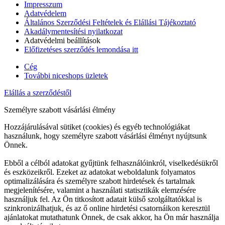
Impresszum
Adatvédelem
Általános Szerződési Feltételek és Elállási Tájékoztató
Akadálymentesítési nyilatkozat
Adatvédelmi beállítások
Előfizetéses szerződés lemondása itt
Cég
További niceshops üzletek
Elállás a szerződéstől
Személyre szabott vásárlási élmény
Hozzájárulásával sütiket (cookies) és egyéb technológiákat
használunk, hogy személyre szabott vásárlási élményt nyújtsunk
Önnek.
Ebből a célból adatokat gyűjtünk felhasználóinkról, viselkedésükről
és eszközeikről. Ezeket az adatokat weboldalunk folyamatos
optimalizálására és személyre szabott hirdetések és tartalmak
megjelenítésére, valamint a használati statisztikák elemzésére
használjuk fel. Az Ön titkosított adatait külső szolgáltatókkal is
szinkronizálhatjuk, és az ő online hirdetési csatornáikon keresztül
ajánlatokat mutathatunk Önnek, de csak akkor, ha Ön már használja