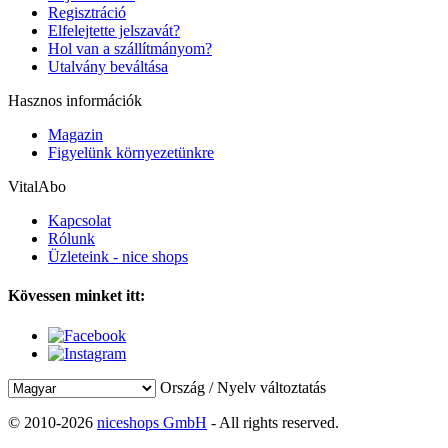
Regisztráció
Elfelejtette jelszavát?
Hol van a szállítmányom?
Utalvány beváltása
Hasznos információk
Magazin
Figyelünk környezetünkre
VitalAbo
Kapcsolat
Rólunk
Üzleteink - nice shops
Kövessen minket itt:
Ország / Nyelv változtatás
© 2010-2026
niceshops GmbH
- All rights reserved.