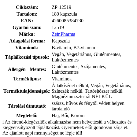
Cikkszám:
ZP-12519
Tartalom:
180 kapszula
EAN:
4260085384730
Gyártói szám:
12519
Márka:
ZeinPharma
Adagolási forma:
Kapszula
Vitaminok:
B-vitamin, B7-vitamin
Vegán, Vegetáriánus, Gluténmentes,
Táplálkozási típusok:
Laktózmentes
Gluténmentes, Szójamentes,
Allergén - Mentes:
Laktózmentes
Terméktípus:
Vitaminok
Állatkísérlet nélkül, Vegán, Vegetáriánus,
Terméktulajdonságok:
Színezék nélkül, Tartósítószer nélkül,
Magnézium-sztearát NÉLKÜL
száraz, hűvös és fénytől védett helyen
Tárolási útmutató:
tárolandó
Megfelelő:
Haj, Bőr, Köröm
i
Az étrend-kiegészítők alkalmazása nem helyettesíti a változatos és
kiegyensúlyozott táplálkozást. Gyermekek elől gondosan zárja el.
Az ajánlott napi mennyiséget ne lépje túl!