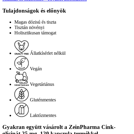
Tulajdonságok és előnyök
Magas dózisú és tiszta
Tisztán növényi
Holisztikusan támogat
Állatkísérlet nélkül
Vegán
Vegetáriánus
Gluténmentes
Laktózmentes
Gyakran együtt vásárolt a ZeinPharma Cink-
glicinát 25 mg, 120 kapszula termékkel