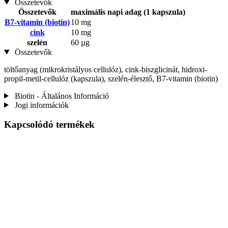
Összetevők
Összetevők
maximális napi adag (1 kapszula)
B7-vitamin (biotin)
10 mg
cink
10 mg
szelén
60 µg
Összetevők
töltőanyag (mikrokristályos cellulóz), cink-biszglicinát, hidroxi-
propil-metil-cellulóz (kapszula), szelén-élesztő, B7-vitamin (biotin)
Biotin - Általános Információ
Jogi információk
Kapcsolódó termékek