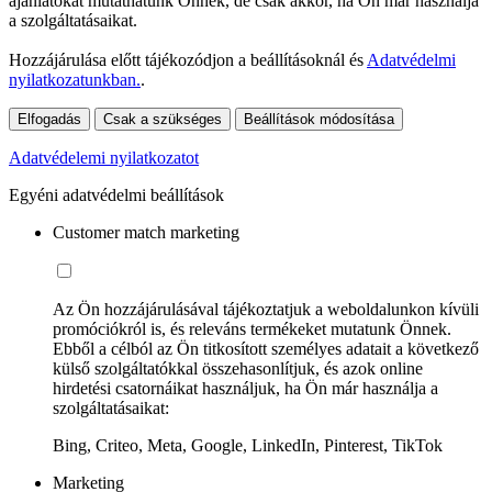
ajánlatokat mutathatunk Önnek, de csak akkor, ha Ön már használja
a szolgáltatásaikat.
Hozzájárulása előtt tájékozódjon a beállításoknál és
Adatvédelmi
nyilatkozatunkban.
.
Elfogadás
Csak a szükséges
Beállítások módosítása
Adatvédelemi nyilatkozatot
Egyéni adatvédelmi beállítások
Customer match marketing
Az Ön hozzájárulásával tájékoztatjuk a weboldalunkon kívüli
promóciókról is, és releváns termékeket mutatunk Önnek.
Ebből a célból az Ön titkosított személyes adatait a következő
külső szolgáltatókkal összehasonlítjuk, és azok online
hirdetési csatornáikat használjuk, ha Ön már használja a
szolgáltatásaikat:
Bing, Criteo, Meta, Google, LinkedIn, Pinterest, TikTok
Marketing