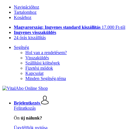
Navigációhoz
Tartalomhoz
Kosárhoz
Magyarország: Ingyenes standard kiszállítás
17.000 Ft-tól
Ingyenes visszaküldés
24 órás kiszállítás
Segítség
Hol van a rendelésem?
Visszaküldés
Szállítási költségek
Fizetési módok
Kapcsolat
Minden Segítség-téma
Bejelentkezés
Feliratkozás
Ön
új nálunk?
Ügyfélfiók nyitása