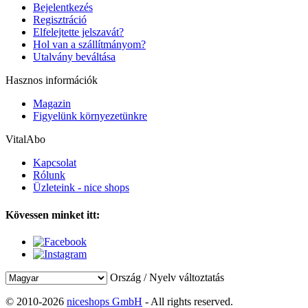
Bejelentkezés
Regisztráció
Elfelejtette jelszavát?
Hol van a szállítmányom?
Utalvány beváltása
Hasznos információk
Magazin
Figyelünk környezetünkre
VitalAbo
Kapcsolat
Rólunk
Üzleteink - nice shops
Kövessen minket itt:
Ország / Nyelv változtatás
© 2010-2026
niceshops GmbH
- All rights reserved.