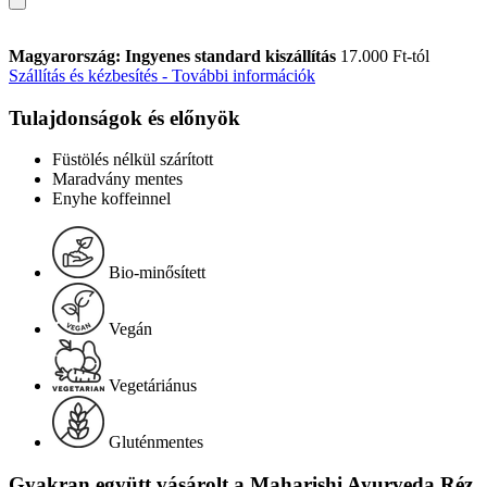
Magyarország: Ingyenes standard kiszállítás
17.000 Ft-tól
Szállítás és kézbesítés - További információk
Tulajdonságok és előnyök
Füstölés nélkül szárított
Maradvány mentes
Enyhe koffeinnel
Bio-minősített
Vegán
Vegetáriánus
Gluténmentes
Gyakran együtt vásárolt a Maharishi Ayurveda Réz