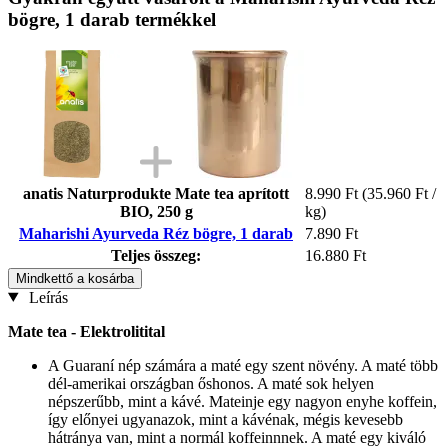
bögre, 1 darab termékkel
anatis Naturprodukte Mate tea aprított
8.990 Ft
(35.960 Ft /
BIO, 250 g
kg)
Maharishi Ayurveda Réz bögre, 1 darab
7.890 Ft
Teljes összeg:
16.880 Ft
Mindkettő a kosárba
Leírás
Mate tea - Elektrolitital
A Guaraní nép számára a maté egy szent növény. A maté több
dél-amerikai országban őshonos. A maté sok helyen
népszerűbb, mint a kávé. Mateinje ​​egy nagyon enyhe koffein,
így előnyei ugyanazok, mint a kávénak, mégis kevesebb
hátránya van, mint a normál koffeinnnek. A maté egy kiváló