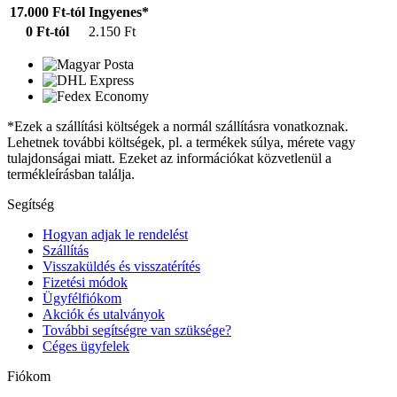
17.000 Ft-tól
Ingyenes*
0 Ft-tól
2.150 Ft
*Ezek a szállítási költségek a normál szállításra vonatkoznak.
Lehetnek további költségek, pl. a termékek súlya, mérete vagy
tulajdonságai miatt. Ezeket az információkat közvetlenül a
termékleírásban találja.
Segítség
Hogyan adjak le rendelést
Szállítás
Visszaküldés és visszatérítés
Fizetési módok
Ügyfélfiókom
Akciók és utalványok
További segítségre van szüksége?
Céges ügyfelek
Fiókom