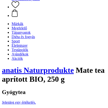
Márkák
Megfelelő
Tápanyagok
Diéta és fogyás
Sport
Élelmiszer
Testápolók
Ajándékok
Akciók
anatis Naturprodukte
Mate tea
aprított BIO, 250 g
Gyógytea
Jelenleg egy értékelés.