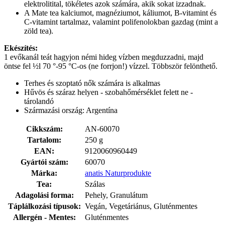
elektrolitital, tökéletes azok számára, akik sokat izzadnak.
A Mate tea kalciumot, magnéziumot, káliumot, B-vitamint és
C-vitamint tartalmaz, valamint polifenolokban gazdag (mint a
zöld tea).
Ekészítés:
1 evőkanál teát hagyjon némi hideg vízben megduzzadni, majd
öntse fel ½l 70 °-95 °C-os (ne forrjon!) vízzel. Többször felönthető.
Terhes és szoptató nők számára is alkalmas
Hűvös és száraz helyen - szobahőmérséklet felett ne -
tárolandó
Származási ország: Argentína
Cikkszám:
AN-60070
Tartalom:
250 g
EAN:
9120060960449
Gyártói szám:
60070
Márka:
anatis Naturprodukte
Tea:
Szálas
Adagolási forma:
Pehely, Granulátum
Táplálkozási típusok:
Vegán, Vegetáriánus, Gluténmentes
Allergén - Mentes:
Gluténmentes