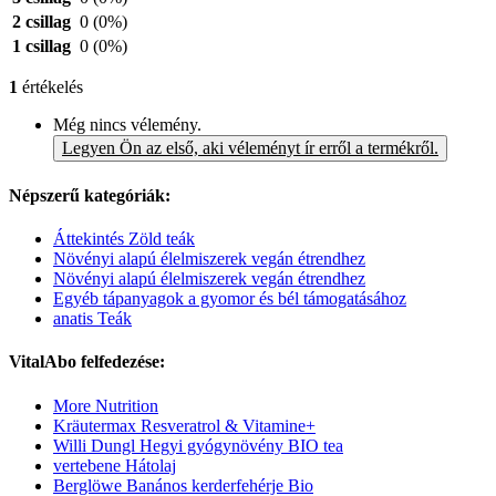
2 csillag
0
(0%)
1 csillag
0
(0%)
1
értékelés
Még nincs vélemény.
Legyen Ön az első, aki véleményt ír erről a termékről.
Népszerű kategóriák:
Áttekintés Zöld teák
Növényi alapú élelmiszerek vegán étrendhez
Növényi alapú élelmiszerek vegán étrendhez
Egyéb tápanyagok a gyomor és bél támogatásához
anatis Teák
VitalAbo felfedezése:
More Nutrition
Kräutermax Resveratrol & Vitamine+
Willi Dungl Hegyi gyógynövény BIO tea
vertebene Hátolaj
Berglöwe Banános kerderfehérje Bio