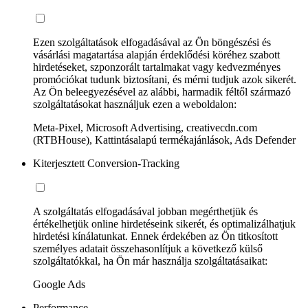
Ezen szolgáltatások elfogadásával az Ön böngészési és
vásárlási magatartása alapján érdeklődési köréhez szabott
hirdetéseket, szponzorált tartalmakat vagy kedvezményes
promóciókat tudunk biztosítani, és mérni tudjuk azok sikerét.
Az Ön beleegyezésével az alábbi, harmadik féltől származó
szolgáltatásokat használjuk ezen a weboldalon:
Meta-Pixel, Microsoft Advertising, creativecdn.com
(RTBHouse), Kattintásalapú termékajánlások, Ads Defender
Kiterjesztett Conversion-Tracking
A szolgáltatás elfogadásával jobban megérthetjük és
értékelhetjük online hirdetéseink sikerét, és optimalizálhatjuk
hirdetési kínálatunkat. Ennek érdekében az Ön titkosított
személyes adatait összehasonlítjuk a következő külső
szolgáltatókkal, ha Ön már használja szolgáltatásaikat:
Google Ads
Performance