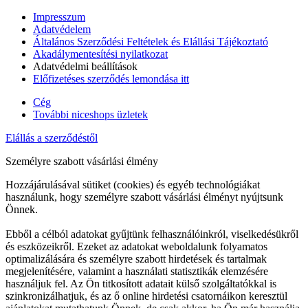
Impresszum
Adatvédelem
Általános Szerződési Feltételek és Elállási Tájékoztató
Akadálymentesítési nyilatkozat
Adatvédelmi beállítások
Előfizetéses szerződés lemondása itt
Cég
További niceshops üzletek
Elállás a szerződéstől
Személyre szabott vásárlási élmény
Hozzájárulásával sütiket (cookies) és egyéb technológiákat
használunk, hogy személyre szabott vásárlási élményt nyújtsunk
Önnek.
Ebből a célból adatokat gyűjtünk felhasználóinkról, viselkedésükről
és eszközeikről. Ezeket az adatokat weboldalunk folyamatos
optimalizálására és személyre szabott hirdetések és tartalmak
megjelenítésére, valamint a használati statisztikák elemzésére
használjuk fel. Az Ön titkosított adatait külső szolgáltatókkal is
szinkronizálhatjuk, és az ő online hirdetési csatornáikon keresztül