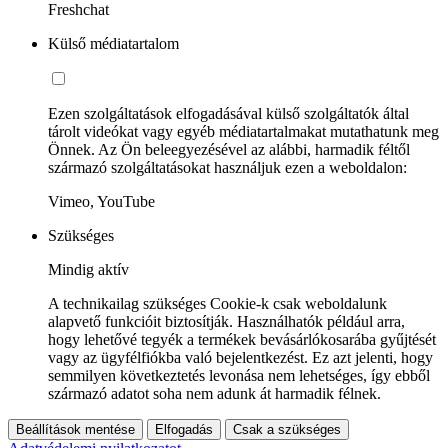
Freshchat
Külső médiatartalom
Ezen szolgáltatások elfogadásával külső szolgáltatók által
tárolt videókat vagy egyéb médiatartalmakat mutathatunk meg
Önnek. Az Ön beleegyezésével az alábbi, harmadik féltől
származó szolgáltatásokat használjuk ezen a weboldalon:
Vimeo, YouTube
Szükséges
Mindig aktív
A technikailag szükséges Cookie-k csak weboldalunk
alapvető funkcióit biztosítják. Használhatók például arra,
hogy lehetővé tegyék a termékek bevásárlókosarába gyűjtését
vagy az ügyfélfiókba való bejelentkezést. Ez azt jelenti, hogy
semmilyen következtetés levonása nem lehetséges, így ebből
származó adatot soha nem adunk át harmadik félnek.
Beállítások mentése
Elfogadás
Csak a szükséges