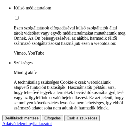
Külső médiatartalom
Ezen szolgáltatások elfogadásával külső szolgáltatók által
tárolt videókat vagy egyéb médiatartalmakat mutathatunk meg
Önnek. Az Ön beleegyezésével az alábbi, harmadik féltől
származó szolgáltatásokat használjuk ezen a weboldalon:
Vimeo, YouTube
Szükséges
Mindig aktív
A technikailag szükséges Cookie-k csak weboldalunk
alapvető funkcióit biztosítják. Használhatók például arra,
hogy lehetővé tegyék a termékek bevásárlókosarába gyűjtését
vagy az ügyfélfiókba való bejelentkezést. Ez azt jelenti, hogy
semmilyen következtetés levonása nem lehetséges, így ebből
származó adatot soha nem adunk át harmadik félnek.
Beállítások mentése
Elfogadás
Csak a szükséges
Adatvédelemi nyilatkozatot