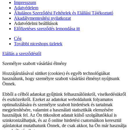
Impresszum
Adatvédelem
Általános Szerződési Feltételek és Elállási Tájékoztató
Akadálymentesítési nyilatkozat
Adatvédelmi beállítások
Előfizetéses szerződés lemondása itt
Cég
További niceshops üzletek
Elállás a szerződéstől
Személyre szabott vásárlási élmény
Hozzájárulásával sütiket (cookies) és egyéb technológiákat
használunk, hogy személyre szabott vásárlási élményt nyújtsunk
Önnek.
Ebből a célból adatokat gyűjtünk felhasználóinkról, viselkedésükről
és eszközeikről. Ezeket az adatokat weboldalunk folyamatos
optimalizálására és személyre szabott hirdetések és tartalmak
megjelenítésére, valamint a használati statisztikák elemzésére
használjuk fel. Az Ön titkosított adatait külső szolgáltatókkal is
szinkronizálhatjuk, és az ő online hirdetési csatornáikon keresztül
ajánlatokat mutathatunk Önnek, de csak akkor, ha Ön már használja