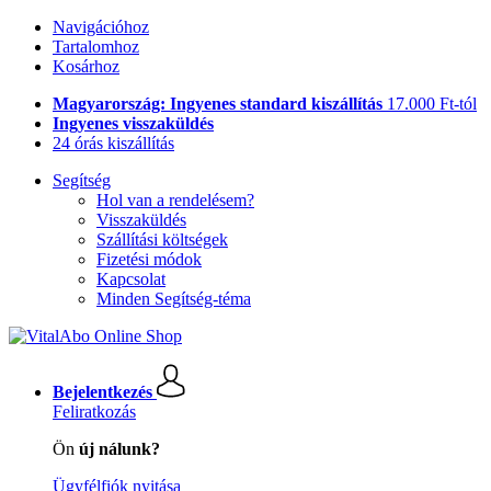
Navigációhoz
Tartalomhoz
Kosárhoz
Magyarország: Ingyenes standard kiszállítás
17.000 Ft-tól
Ingyenes visszaküldés
24 órás kiszállítás
Segítség
Hol van a rendelésem?
Visszaküldés
Szállítási költségek
Fizetési módok
Kapcsolat
Minden Segítség-téma
Bejelentkezés
Feliratkozás
Ön
új nálunk?
Ügyfélfiók nyitása