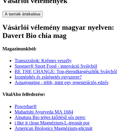
Vásárlói vélemények
A termék értékelése
Vásárlói vélemény magyar nyelven:
Davert Bio chia mag
Magazinunkból:
Transzzsírok: Krémes veszély
Sponser® Sport Food - innováció Svájcból
BE THE CHANGE: Top-étrendkiegészítők Svájcból
Izomépítés és zsírégetés egyszerre?
Aquajogging - több, mint egy regenerációs edzés
VitalAbo felfedezése:
Powerbar®
Maharishi Ayurveda MA 1684
Alnatura Bio teljes kiőrlésű sós perec
i like it clean Magnézium-L-treonát por
American Biologics Magnézium-glicinát