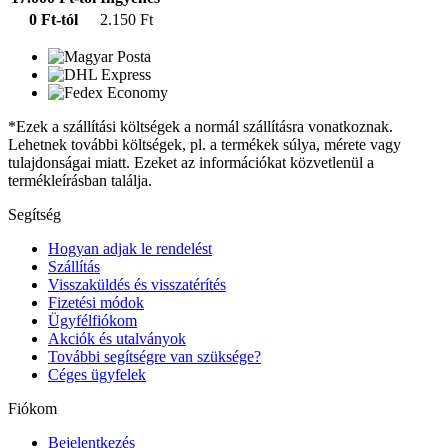
0 Ft-tól
2.150 Ft
*Ezek a szállítási költségek a normál szállításra vonatkoznak.
Lehetnek további költségek, pl. a termékek súlya, mérete vagy
tulajdonságai miatt. Ezeket az információkat közvetlenül a
termékleírásban találja.
Segítség
Hogyan adjak le rendelést
Szállítás
Visszaküldés és visszatérítés
Fizetési módok
Ügyfélfiókom
Akciók és utalványok
További segítségre van szüksége?
Céges ügyfelek
Fiókom
Bejelentkezés