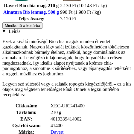
Davert Bio chia mag, 210 g
2.130 Ft
(10.143 Ft / kg)
Alnatura Bio lenmag, 500 g
990 Ft
(1.980 Ft / kg)
Teljes összeg:
3.120 Ft
Mindkettő a kosárba
Leírás
Ezek a kiváló minőségű Bio chia magok minden étrendet
gazdagítanak. Nagyon lágy saját ízüknek köszönhetően tökéletesen
alkalmazkodnak bármely ételhez, anélkül, hogy dominálnának az
aromában. Lenyűgöző tulajdonságuk, hogy folyadékban erősen
megduzzadnak, így ideális alapot nyújtanak a krémes chia-
pudingokhoz, a smoothie-k sűrítéséhez, vagy tápanyagdús feltétként
a reggeli müzlihez és joghurthoz.
Legyen szó sütésről vagy a saláták ropogós kiegészítőjéről – ez a kis
olajos mag végtelen lehetőséget kínál Önnek a legkülönfélébb
receptekhez.
Cikkszám:
XEC-URT-41400
Tartalom:
210 g
EAN:
4019339414002
Gyártói szám:
41400
Márka:
Davert