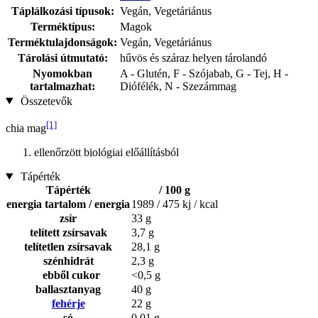
Táplálkozási típusok:
Vegán, Vegetáriánus
Terméktípus:
Magok
Terméktulajdonságok:
Vegán, Vegetáriánus
Tárolási útmutató:
hűvös és száraz helyen tárolandó
Nyomokban
A - Glutén, F - Szójabab, G - Tej, H -
tartalmazhat:
Diófélék, N - Szezámmag
Összetevők
[1]
chia mag
ellenőrzött biológiai előállításból
Tápérték
Tápérték
/ 100 g
energia tartalom / energia
1989 / 475 kj / kcal
zsír
33 g
telített zsírsavak
3,7 g
telítetlen zsírsavak
28,1 g
szénhidrát
2,3 g
ebből cukor
<0,5 g
ballasztanyag
40 g
fehérje
22 g
só
0,01 g