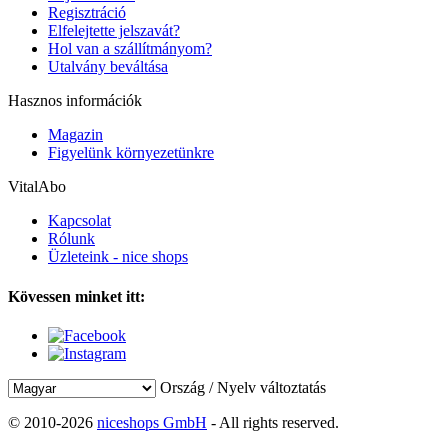
Regisztráció
Elfelejtette jelszavát?
Hol van a szállítmányom?
Utalvány beváltása
Hasznos információk
Magazin
Figyelünk környezetünkre
VitalAbo
Kapcsolat
Rólunk
Üzleteink - nice shops
Kövessen minket itt:
Ország / Nyelv változtatás
© 2010-2026
niceshops GmbH
- All rights reserved.