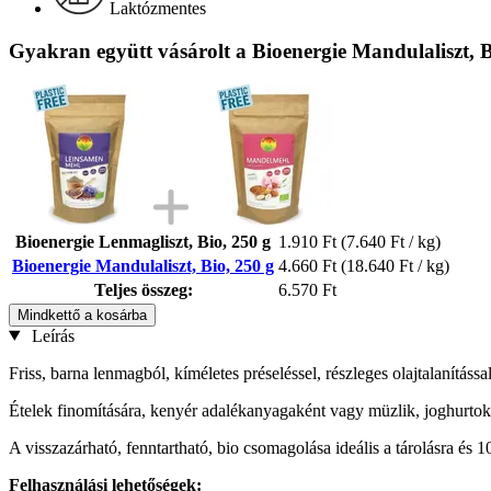
Laktózmentes
Gyakran együtt vásárolt a Bioenergie Mandulaliszt, B
Bioenergie Lenmagliszt, Bio, 250 g
1.910 Ft
(7.640 Ft / kg)
Bioenergie Mandulaliszt, Bio, 250 g
4.660 Ft
(18.640 Ft / kg)
Teljes összeg:
6.570 Ft
Mindkettő a kosárba
Leírás
Friss, barna lenmagból, kíméletes préseléssel, részleges olajtalanítással
Ételek finomítására, kenyér adalékanyagaként vagy müzlik, joghurtok
A visszazárható, fenntartható, bio csomagolása ideális a tárolásra és
Felhasználási lehetőségek: