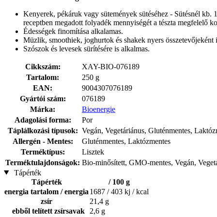
Kenyerek, pékáruk vagy sütemények sütéséhez - Sütésnél kb. 10-
receptben megadott folyadék mennyiségét a tészta megfelelő ko
Édességek finomítása alkalamas.
Müzlik, smoothiek, joghurtok és shakek nyers összetevőjeként i
Szószok és levesek sürítésére is alkalmas.
Cikkszám:
XAY-BIO-076189
Tartalom:
250 g
EAN:
9004307076189
Gyártói szám:
076189
Márka:
Bioenergie
Adagolási forma:
Por
Táplálkozási típusok:
Vegán, Vegetáriánus, Gluténmentes, Laktóz
Allergén - Mentes:
Gluténmentes, Laktózmentes
Terméktípus:
Lisztek
Terméktulajdonságok:
Bio-minősített, GMO-mentes, Vegán, Veget
Tápérték
Tápérték
/ 100 g
energia tartalom / energia
1687 / 403 kj / kcal
zsír
21,4 g
ebből telített zsírsavak
2,6 g