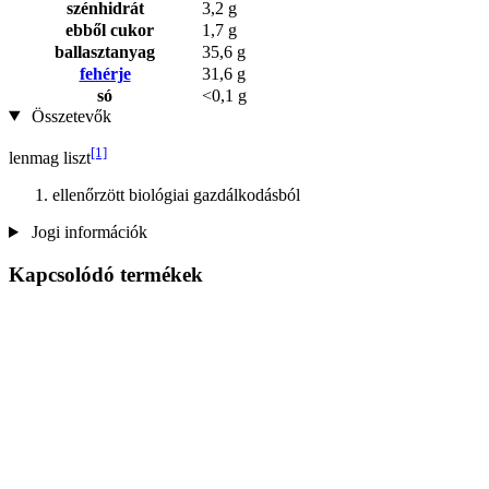
szénhidrát
3,2 g
ebből cukor
1,7 g
ballasztanyag
35,6 g
fehérje
31,6 g
só
<0,1 g
Összetevők
[1]
lenmag liszt
ellenőrzött biológiai gazdálkodásból
Jogi információk
Kapcsolódó termékek