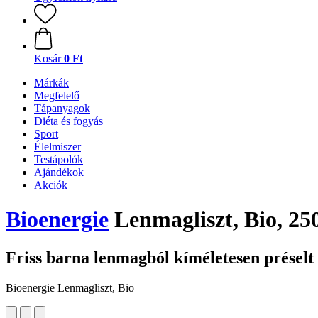
Kosár
0 Ft
Márkák
Megfelelő
Tápanyagok
Diéta és fogyás
Sport
Élelmiszer
Testápolók
Ajándékok
Akciók
Bioenergie
Lenmagliszt, Bio, 25
Friss barna lenmagból kíméletesen préselt é
Bioenergie Lenmagliszt, Bio