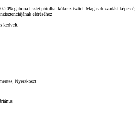
20% gabona lisztet pótolhat kókuszliszttel. Magas duzzadási képessége 
nzisztenciájának eléréséhez
s kedvelt.
mentes, Nyerskoszt
áriánus