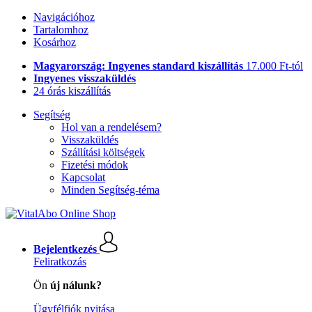
Navigációhoz
Tartalomhoz
Kosárhoz
Magyarország: Ingyenes standard kiszállítás
17.000 Ft-tól
Ingyenes visszaküldés
24 órás kiszállítás
Segítség
Hol van a rendelésem?
Visszaküldés
Szállítási költségek
Fizetési módok
Kapcsolat
Minden Segítség-téma
Bejelentkezés
Feliratkozás
Ön
új nálunk?
Ügyfélfiók nyitása