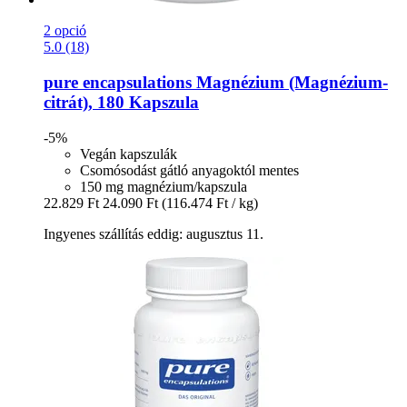
2 opció
5.0 (18)
pure encapsulations
Magnézium (Magnézium-​
citrát), 180 Kapszula
-5%
Vegán kapszulák
Csomósodást gátló anyagoktól mentes
150 mg magnézium/kapszula
22.829 Ft
24.090 Ft
(116.474 Ft / kg)
Ingyenes szállítás eddig: augusztus 11.