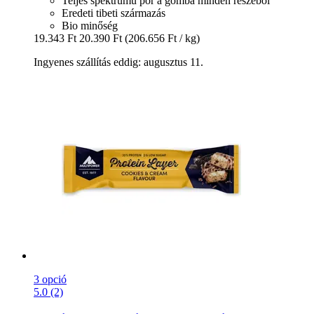
Teljes spektrumú por a gomba minden részéből
Eredeti tibeti származás
Bio minőség
19.343 Ft
20.390 Ft
(206.656 Ft / kg)
Ingyenes szállítás eddig: augusztus 11.
3 opció
5.0 (2)