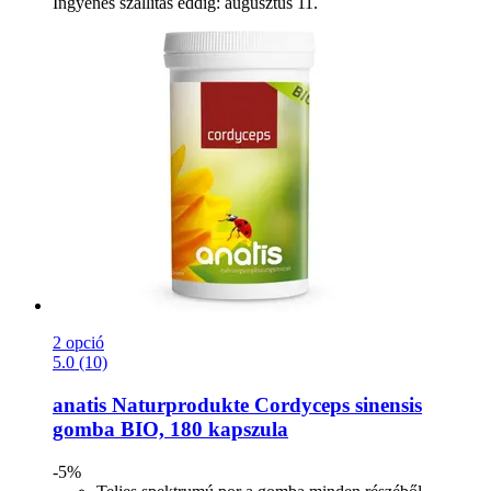
Ingyenes szállítás eddig: augusztus 11.
2 opció
5.0 (10)
anatis Naturprodukte
Cordyceps sinensis
gomba BIO, 180 kapszula
-5%