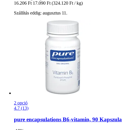
16.206 Ft
17.090 Ft
(324.120 Ft / kg)
Szállítás eddig: augusztus 11.
2 opció
4.7 (13)
pure encapsulations
B6-​vitamin, 90 Kapszula