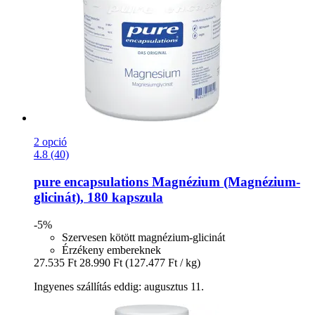
2 opció
4.8 (40)
pure encapsulations
Magnézium (Magnézium-​
glicinát), 180 kapszula
-5%
Szervesen kötött magnézium-glicinát
Érzékeny embereknek
27.535 Ft
28.990 Ft
(127.477 Ft / kg)
Ingyenes szállítás eddig: augusztus 11.