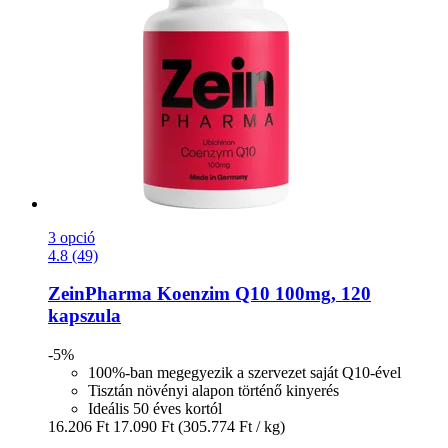
3 opció
4.8 (49)
ZeinPharma
Koenzim Q10 100mg, 120
kapszula
-5%
100%-ban megegyezik a szervezet saját Q10-ével
Tisztán növényi alapon történő kinyerés
Ideális 50 éves kortól
16.206 Ft
17.090 Ft
(305.774 Ft / kg)