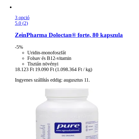
3 opció
5.0 (2)
ZeinPharma
Doloctan® forte, 80 kapszula
-5%
Uridin-monofoszfát
Folsav és B12-vitamin
Tisztán növényi
18.123 Ft
19.090 Ft
(1.098.364 Ft / kg)
Ingyenes szállítás eddig: augusztus 11.