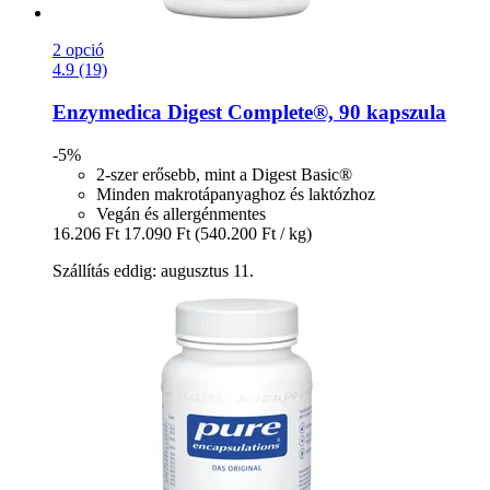
2 opció
4.9 (19)
Enzymedica
Digest Complete®, 90 kapszula
-5%
2-szer erősebb, mint a Digest Basic®
Minden makrotápanyaghoz és laktózhoz
Vegán és allergénmentes
16.206 Ft
17.090 Ft
(540.200 Ft / kg)
Szállítás eddig: augusztus 11.