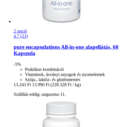
2 opció
4.7 (23)
pure encapsulations
All-​in-​one alapellátás, 60
Kapszula
-5%
Praktikus kombináció
Vitaminok, ásványi anyagok és nyomelemek
Szója-, laktóz- és gluténmentes
13.243 Ft
13.990 Ft
(228.328 Ft / kg)
Szállítás eddig: augusztus 11.