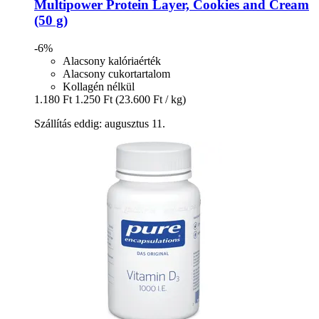
Multipower
Protein Layer, Cookies and Cream
(50 g)
-6%
Alacsony kalóriaérték
Alacsony cukortartalom
Kollagén nélkül
1.180 Ft
1.250 Ft
(23.600 Ft / kg)
Szállítás eddig: augusztus 11.