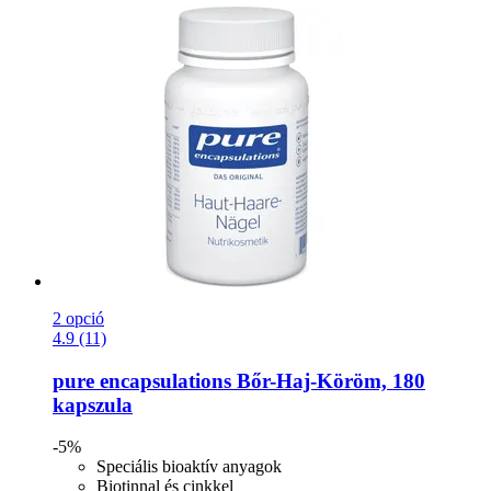
2 opció
4.9 (11)
pure encapsulations
Bőr-​Haj-​Köröm, 180
kapszula
-5%
Speciális bioaktív anyagok
Biotinnal és cinkkel