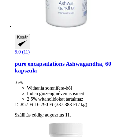
Kosár
5.0 (11)
pure encapsulations
Ashwagandha, 60
kapszula
-6%
Withania somnifera-ból
Indiai ginzeng néven is ismert
2,5% witanolidokat tartalmaz
15.857 Ft
16.790 Ft
(337.383 Ft / kg)
Szállítás eddig: augusztus 11.