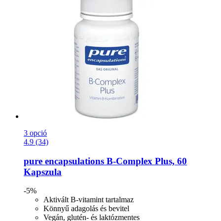
3 opció
4.9 (34)
pure encapsulations
B-​Complex Plus, 60
Kapszula
-5%
Aktivált B-vitamint tartalmaz
Könnyű adagolás és bevitel
Vegán, glutén- és laktózmentes