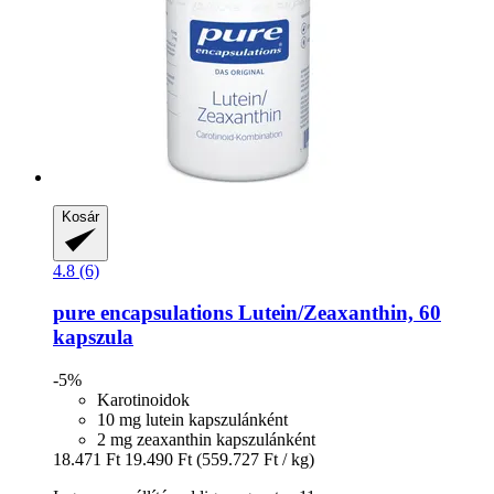
Kosár
4.8 (6)
pure encapsulations
Lutein/Zeaxanthin, 60
kapszula
-5%
Karotinoidok
10 mg lutein kapszulánként
2 mg zeaxanthin kapszulánként
18.471 Ft
19.490 Ft
(559.727 Ft / kg)