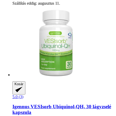
Szállítás eddig: augusztus 11.
Kosár
5.0 (3)
Igennus
VESIsorb Ubiquinol-​QH, 30 lágyzselé
kapszula