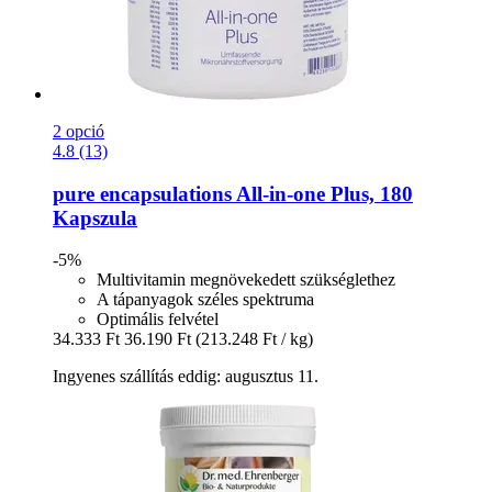
2 opció
4.8 (13)
pure encapsulations
All-​in-​one Plus, 180
Kapszula
-5%
Multivitamin megnövekedett szükséglethez
A tápanyagok széles spektruma
Optimális felvétel
34.333 Ft
36.190 Ft
(213.248 Ft / kg)
Ingyenes szállítás eddig: augusztus 11.