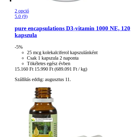
2 opció
5.0 (9)
pure encapsulations
D3-​vitamin 1000 NE, 120
kapszula
-5%
25 mcg kolekalciferol kapszulánként
Csak 1 kapszula 2 naponta
Tökéletes egész évben
15.160 Ft
15.990 Ft
(689.091 Ft / kg)
Szállítás eddig: augusztus 11.