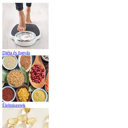
Diéta és fogyás
Élelmiszerek