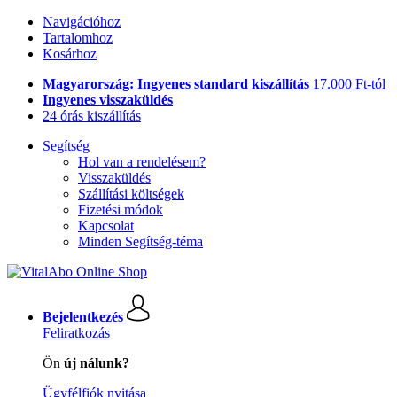
Navigációhoz
Tartalomhoz
Kosárhoz
Magyarország: Ingyenes standard kiszállítás
17.000 Ft-tól
Ingyenes visszaküldés
24 órás kiszállítás
Segítség
Hol van a rendelésem?
Visszaküldés
Szállítási költségek
Fizetési módok
Kapcsolat
Minden Segítség-téma
Bejelentkezés
Feliratkozás
Ön
új nálunk?
Ügyfélfiók nyitása