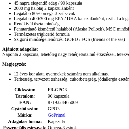
45 napra elegendő adag / 90 kapszula
2000 mg halolaj 2 kapszulánként
Legalább 80% omega-3 zsírsavak
Legalább 400/300 mg EPA / DHA kapszulánként, ezáltal a leg
Rendkívül tiszta minőség
Fenntartható kisméretű halakból (Alaska Pollock), MSC minősí
Természetes triglicerid formula
Szigorú minőségellenőrzés: GOED / FOS (friends of the sea)
Ajánlott adagolás:
Naponta 2 kapszula, lehetőleg nagy fehérjetartalmú étkezéssel, lefekvé
Megjegyzés:
12 éves kor alatti gyermekek számára nem alkalmas.
Terhesség, tervezett terhesség, cukorbetegség, jódallergia eset
Cikkszám:
FR-GPO3
Tartalom:
90 kapszula
EAN:
8719324465069
Gyártói szám:
GPO3
Márka:
GoPrimal
Adagolási forma:
Kapszula
Esszenciális zsírsavak:
Omega-3 zsírok