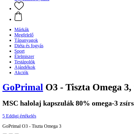
Márkák
Megfelelő
Tápanyagok
Diéta és fogyás
Sport
Élelmiszer
Testápolók
Ajándékok
Akciók
GoPrimal
O3 - Tiszta Omega 3,
MSC halolaj kapszulák 80% omega-3 zsír
5 Eddigi értékelés
GoPrimal O3 - Tiszta Omega 3