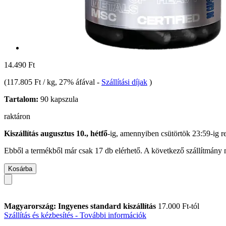
14.490 Ft
(
117.805 Ft / kg
, 27% áfával
-
Szállítási díjak
)
Tartalom:
90 kapszula
raktáron
Kiszállítás augusztus 10., hétfő
-ig, amennyiben
csütörtök 23:59-ig
re
Ebből a termékből már csak 17 db elérhető. A következő szállítmány m
Kosárba
Magyarország: Ingyenes standard kiszállítás
17.000 Ft-tól
Szállítás és kézbesítés - További információk