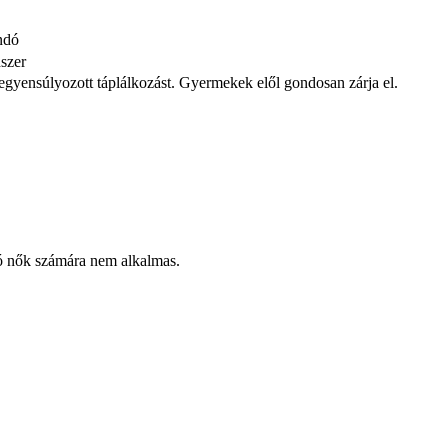
andó
szer
iegyensúlyozott táplálkozást. Gyermekek elől gondosan zárja el.
ó nők számára nem alkalmas.