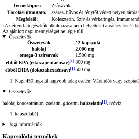
Terméktípus:
Zsírsavak
Tárolási útmutató:
száraz, hűvös és fénytől védett helyen tárol
Megfelelő:
Koleszterin, Szív és vérkeringés, Immunrend
i
Az étrend-kiegészítők alkalmazása nem helyettesíti a változatos és k
Az ajánlott napi mennyiséget ne lépje túl!
Összetevők
Összetevők
/ 2 kapszula
halolaj
2.000 mg
omega-3 zsírsavak
1.500 mg
[1]
800 mg
ebből EPA (eikozapentaénsav)
[1]
600 mg
ebből DHA (dokozahexaénsav)
Napi 450 mg-nál nagyobb adag esetén: Várandós vagy szoptat
Összetevők
[1]
halolaj koncentrátum, zselatin, glicerin,
halzselatin
, ivóvíz
kapszulahéj
Jogi információk
Kapcsolódó termékek