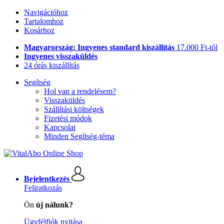
Navigációhoz
Tartalomhoz
Kosárhoz
Magyarország: Ingyenes standard kiszállítás
17.000 Ft-tól
Ingyenes visszaküldés
24 órás kiszállítás
Segítség
Hol van a rendelésem?
Visszaküldés
Szállítási költségek
Fizetési módok
Kapcsolat
Minden Segítség-téma
Bejelentkezés
Feliratkozás
Ön
új nálunk?
Ügyfélfiók nyitása