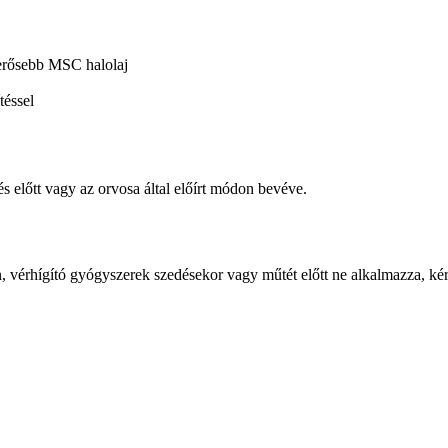
erősebb MSC halolaj
téssel
s előtt vagy az orvosa által előírt módon bevéve.
én, vérhígító gyógyszerek szedésekor vagy műtét előtt ne alkalmazza, ké