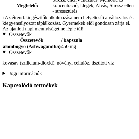
Megfelelő:
koncentráció, Idegek, Alvás, Stressz ellen
- stressztűrés
i
Az étrend-kiegészítők alkalmazása nem helyettesíti a változatos és
kiegyensúlyozott táplálkozást. Gyermekek elől gondosan zárja el.
Az ajánlott napi mennyiséget ne lépje túl!
Összetevők
Összetevők
/ kapszula
álombogyó (Ashwagandha)
450 mg
Összetevők
kovasav (szilícium-dioxid), növényi cellulóz, tisztított víz
Jogi információk
Kapcsolódó termékek