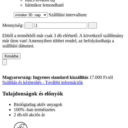
bármikor lemondható
Szállítási intervallum:
Mennyiség:
Ebből a termékből már csak 3 db elérhető. A következő szállítmány
már úton van! Amennyiben többet rendel, az befolyásolhatja a
szállítási dátumot.
Kosárba
Magyarország: Ingyenes standard kiszállítás
17.000 Ft-tól
Szállítás és kézbesítés - További információk
Tulajdonságok és előnyök
Biológiailag aktív anyagok
100% -ban természetes
2 db-tól akciós ár