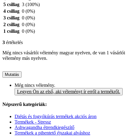
5 csillag
3
(100%)
4 csillag
0
(0%)
3 csillag
0
(0%)
2 csillag
0
(0%)
1 csillag
0
(0%)
3
értékelés
Még nincs vásárlói vélemény magyar nyelven, de van 1 vásárlói
vélemény más nyelven.
Mutatás
Még nincs vélemény.
Legyen Ön az első, aki véleményt ír erről a termékről.
Népszerű kategóriák:
Diétás és fogyókúrás termékek akciós áron
Termékek - Stressz
Ashwagandha étrendkiegészítő
Termékek a pihentető éjszakai alváshoz