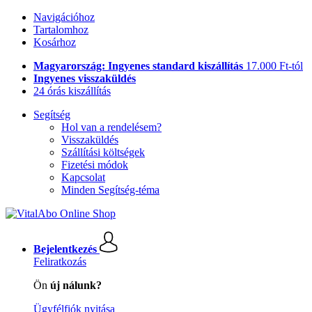
Navigációhoz
Tartalomhoz
Kosárhoz
Magyarország: Ingyenes standard kiszállítás
17.000 Ft-tól
Ingyenes visszaküldés
24 órás kiszállítás
Segítség
Hol van a rendelésem?
Visszaküldés
Szállítási költségek
Fizetési módok
Kapcsolat
Minden Segítség-téma
Bejelentkezés
Feliratkozás
Ön
új nálunk?
Ügyfélfiók nyitása