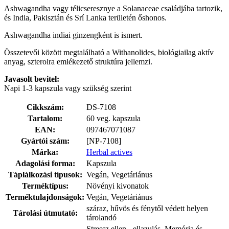
Ashwagandha vagy télicseresznye a Solanaceae családjába tartozik,
és India, Pakisztán és Srí Lanka területén őshonos.
Ashwagandha indiai ginzengként is ismert.
Összetevői között megtalálható a Withanolides, biológiailag aktív
anyag, szterolra emlékezető struktúra jellemzi.
Javasolt bevitel:
Napi 1-3 kapszula vagy szükség szerint
Cikkszám:
DS-7108
Tartalom:
60 veg. kapszula
EAN:
097467071087
Gyártói szám:
[NP-7108]
Márka:
Herbal actives
Adagolási forma:
Kapszula
Táplálkozási típusok:
Vegán, Vegetáriánus
Terméktípus:
Növényi kivonatok
Terméktulajdonságok:
Vegán, Vegetáriánus
száraz, hűvös és fénytől védett helyen
Tárolási útmutató:
tárolandó
Stressz ellen - ellazulás, Memória és