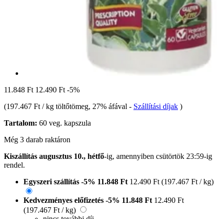
11.848 Ft
12.490 Ft
-5%
(
197.467 Ft / kg töltőtömeg
, 27% áfával
-
Szállítási díjak
)
Tartalom:
60 veg. kapszula
Még 3 darab raktáron
Kiszállítás augusztus 10., hétfő
-ig, amennyiben
csütörtök 23:59-ig
rendel.
Egyszeri szállítás
-5%
11.848 Ft
12.490 Ft
(197.467 Ft / kg)
Kedvezményes előfizetés
-5%
11.848 Ft
12.490 Ft
(197.467 Ft / kg)
nincs további díj