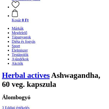
Kosár
0 Ft
Márkák
Megfelelő
Tápanyagok
Diéta és fogyás
Sport
Élelmiszer
Testápolók
Ajándékok
Akciók
Herbal actives
Ashwagandha,
60 veg. kapszula
Álombogyó
3 Eddigi értékelés