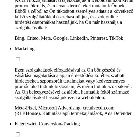
Az Ön hozzájárulásával tájékoztatjuk a weboldalunkon kívüli
promóciókról is, és releváns termékeket mutatunk Önnek.
Ebből a célból az Ön titkosított személyes adatait a következő
külső szolgáltatókkal összehasonlítjuk, és azok online
hirdetési csatornáikat használjuk, ha Ön már használja a
szolgáltatásaikat:
Bing, Criteo, Meta, Google, LinkedIn, Pinterest, TikTok
Marketing
Ezen szolgáltatások elfogadásával az Ön böngészési és
vásárlási magatartása alapján érdeklődési köréhez szabott
hirdetéseket, szponzorált tartalmakat vagy kedvezményes
promóciókat tudunk biztosítani, és mérni tudjuk azok sikerét.
Az Ön beleegyezésével az alábbi, harmadik féltől származó
szolgáltatásokat használjuk ezen a weboldalon:
Meta-Pixel, Microsoft Advertising, creativecdn.com
(RTBHouse), Kattintásalapú termékajánlások, Ads Defender
Kiterjesztett Conversion-Tracking