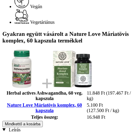
Vegán
Vegetáriánus
Gyakran együtt vásárolt a Nature Love Máriatövis
komplex, 60 kapszula termékkel
Herbal actives Ashwagandha, 60 veg.
11.848 Ft
(197.467 Ft /
kapszula
kg)
Nature Love Máriatövis komplex, 60
5.100 Ft
kapszula
(127.500 Ft / kg)
Teljes összeg:
16.948 Ft
Mindkettő a kosárba
Leírás