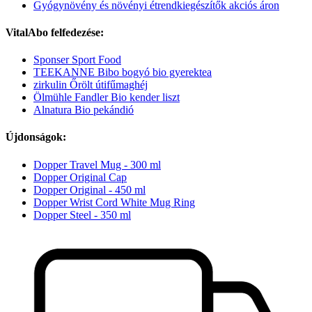
Gyógynövény és növényi étrendkiegészítők akciós áron
VitalAbo felfedezése:
Sponser Sport Food
TEEKANNE Bibo bogyó bio gyerektea
zirkulin Őrölt útifűmaghéj
Ölmühle Fandler Bio kender liszt
Alnatura Bio pekándió
Újdonságok:
Dopper Travel Mug - 300 ml
Dopper Original Cap
Dopper Original - 450 ml
Dopper Wrist Cord White Mug Ring
Dopper Steel - 350 ml