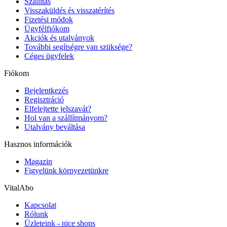
Szállítás
Visszaküldés és visszatérítés
Fizetési módok
Ügyfélfiókom
Akciók és utalványok
További segítségre van szüksége?
Céges ügyfelek
Fiókom
Bejelentkezés
Regisztráció
Elfelejtette jelszavát?
Hol van a szállítmányom?
Utalvány beváltása
Hasznos információk
Magazin
Figyelünk környezetünkre
VitalAbo
Kapcsolat
Rólunk
Üzleteink - nice shops