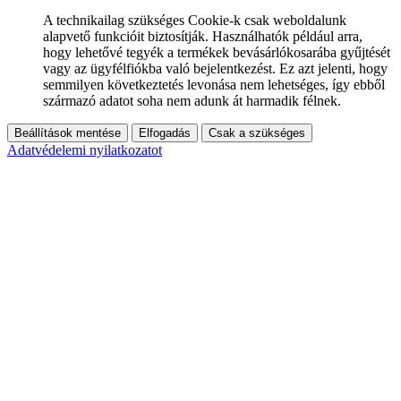
A technikailag szükséges Cookie-k csak weboldalunk
alapvető funkcióit biztosítják. Használhatók például arra,
hogy lehetővé tegyék a termékek bevásárlókosarába gyűjtését
vagy az ügyfélfiókba való bejelentkezést. Ez azt jelenti, hogy
semmilyen következtetés levonása nem lehetséges, így ebből
származó adatot soha nem adunk át harmadik félnek.
Beállítások mentése
Elfogadás
Csak a szükséges
Adatvédelemi nyilatkozatot