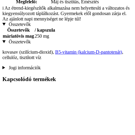
Megfelelő:
Máj és tisztítás, Emésztés
i
Az étrend-kiegészítők alkalmazása nem helyettesíti a változatos és
kiegyensúlyozott táplálkozást. Gyermekek elől gondosan zárja el.
Az ajánlott napi mennyiséget ne lépje túl!
Összetevők
Összetevők
/ kapszula
máriatövis mag
250 mg
Összetevők
kovasav (szilícium-dioxid),
B5-vitamin (kalcium-D-pantotenát)
,
cellulóz, tisztított víz
Jogi információk
Kapcsolódó termékek