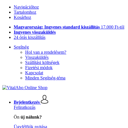
Navigációhoz
Tartalomhoz
Kosárhoz
Magyarország: Ingyenes standard kiszállítás
17.000 Ft-tól
Ingyenes visszaküldés
24 órás kiszállítás
Segítség
Hol van a rendelésem?
Visszaküldés
Szállítási költségek
Fizetési módok
Kapcsolat
Minden Segítség-téma
Bejelentkezés
Feliratkozás
Ön
új nálunk?
Ügyfélfiók nyitása