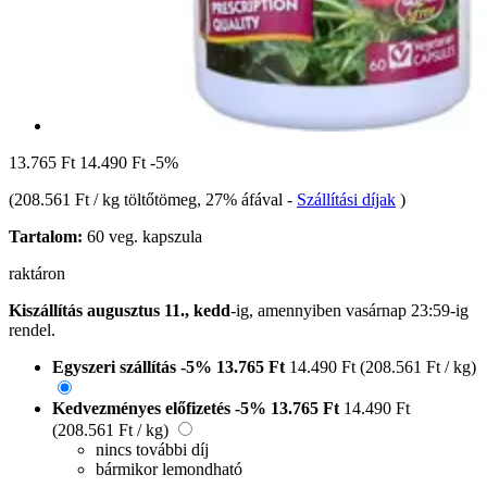
13.765 Ft
14.490 Ft
-5%
(
208.561 Ft / kg töltőtömeg
, 27% áfával
-
Szállítási díjak
)
Tartalom:
60 veg. kapszula
raktáron
Kiszállítás augusztus 11., kedd
-ig, amennyiben
vasárnap 23:59-ig
rendel.
Egyszeri szállítás
-5%
13.765 Ft
14.490 Ft
(208.561 Ft / kg)
Kedvezményes előfizetés
-5%
13.765 Ft
14.490 Ft
(208.561 Ft / kg)
nincs további díj
bármikor lemondható