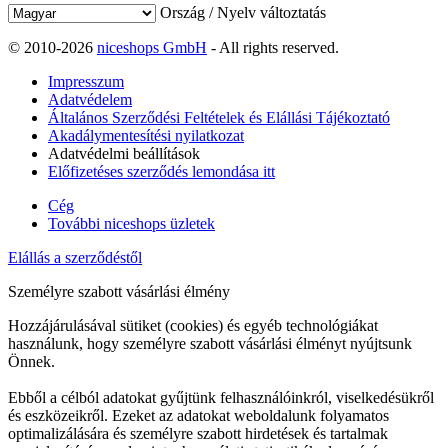
Ország / Nyelv változtatás
© 2010-2026
niceshops GmbH
- All rights reserved.
Impresszum
Adatvédelem
Általános Szerződési Feltételek és Elállási Tájékoztató
Akadálymentesítési nyilatkozat
Adatvédelmi beállítások
Előfizetéses szerződés lemondása itt
Cég
További niceshops üzletek
Elállás a szerződéstől
Személyre szabott vásárlási élmény
Hozzájárulásával sütiket (cookies) és egyéb technológiákat
használunk, hogy személyre szabott vásárlási élményt nyújtsunk
Önnek.
Ebből a célból adatokat gyűjtünk felhasználóinkról, viselkedésükről
és eszközeikről. Ezeket az adatokat weboldalunk folyamatos
optimalizálására és személyre szabott hirdetések és tartalmak