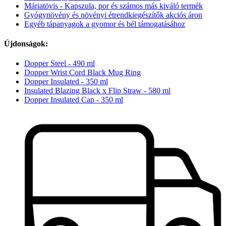
Máriatövis - Kapszula, por és számos más kiváló termék
Gyógynövény és növényi étrendkiegészítők akciós áron
Egyéb tápanyagok a gyomor és bél támogatásához
Újdonságok:
Dopper Steel - 490 ml
Dopper Wrist Cord Black Mug Ring
Dopper Insulated - 350 ml
Insulated Blazing Black x Flip Straw - 580 ml
Dopper Insulated Cap - 350 ml