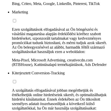
Bing, Criteo, Meta, Google, LinkedIn, Pinterest, TikTok
Marketing
Ezen szolgáltatások elfogadásával az Ön böngészési és
vásárlási magatartása alapján érdeklődési köréhez szabott
hirdetéseket, szponzorált tartalmakat vagy kedvezményes
promóciókat tudunk biztosítani, és mérni tudjuk azok sikerét.
Az Ön beleegyezésével az alábbi, harmadik féltől származó
szolgáltatásokat használjuk ezen a weboldalon:
Meta-Pixel, Microsoft Advertising, creativecdn.com
(RTBHouse), Kattintásalapú termékajánlások, Ads Defender
Kiterjesztett Conversion-Tracking
A szolgáltatás elfogadásával jobban megérthetjük és
értékelhetjük online hirdetéseink sikerét, és optimalizálhatjuk
hirdetési kínálatunkat. Ennek érdekében az Ön titkosított
személyes adatait összehasonlítjuk a következő külső
szolgáltatókkal, ha Ön már használja szolgáltatásaikat: