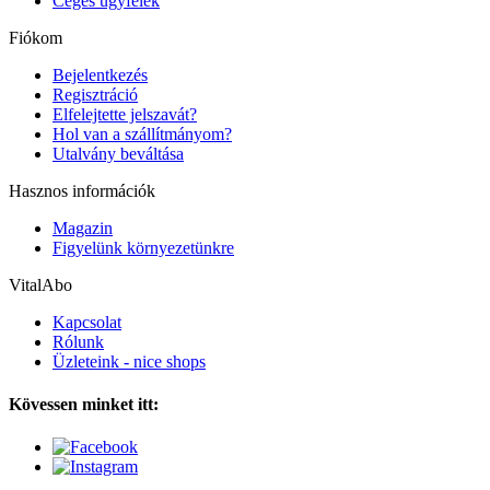
Céges ügyfelek
Fiókom
Bejelentkezés
Regisztráció
Elfelejtette jelszavát?
Hol van a szállítmányom?
Utalvány beváltása
Hasznos információk
Magazin
Figyelünk környezetünkre
VitalAbo
Kapcsolat
Rólunk
Üzleteink - nice shops
Kövessen minket itt: