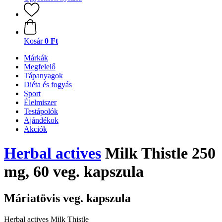
Kosár
0 Ft
Márkák
Megfelelő
Tápanyagok
Diéta és fogyás
Sport
Élelmiszer
Testápolók
Ajándékok
Akciók
Herbal actives
Milk Thistle 250
mg, 60 veg. kapszula
Máriatövis veg. kapszula
Herbal actives Milk Thistle