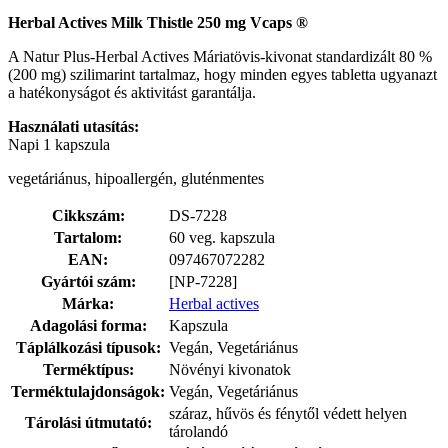
Herbal Actives Milk Thistle 250 mg Vcaps ®
A Natur Plus-Herbal Actives Máriatövis-kivonat standardizált 80 %
(200 mg) szilimarint tartalmaz, hogy minden egyes tabletta ugyanazt
a hatékonyságot és aktivitást garantálja.
Használati utasítás:
Napi 1 kapszula
vegetáriánus, hipoallergén, gluténmentes
Cikkszám:
DS-7228
Tartalom:
60 veg. kapszula
EAN:
097467072282
Gyártói szám:
[NP-7228]
Márka:
Herbal actives
Adagolási forma:
Kapszula
Táplálkozási típusok:
Vegán, Vegetáriánus
Terméktípus:
Növényi kivonatok
Terméktulajdonságok:
Vegán, Vegetáriánus
száraz, hűvös és fénytől védett helyen
Tárolási útmutató:
tárolandó