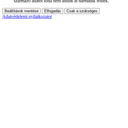
származó adatot soha nem adunk át harmadik félnek.
Beállítások mentése
Elfogadás
Csak a szükséges
Adatvédelemi nyilatkozatot