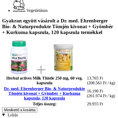
Vegetáriánus
Gyakran együtt vásárolt a Dr. med. Ehrenberger
Bio- & Naturprodukte Tömjén kivonat + Gyömbér
+ Kurkuma kapszula, 120 kapszula termékkel
Herbal actives Milk Thistle 250 mg, 60 veg.
13.765 Ft
kapszula
(208.561 Ft / kg)
Dr. med. Ehrenberger Bio- & Naturprodukte
16.190 Ft
Tömjén kivonat + Gyömbér + Kurkuma
(261.974 Ft / kg)
kapszula, 120 kapszula
Teljes összeg:
29.955 Ft
Mindkettő a kosárba
Leírás