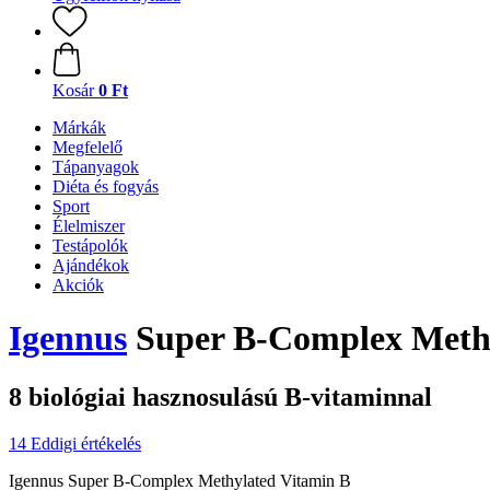
Kosár
0 Ft
Márkák
Megfelelő
Tápanyagok
Diéta és fogyás
Sport
Élelmiszer
Testápolók
Ajándékok
Akciók
Igennus
Super B-Complex Methyl
8 biológiai hasznosulású B-vitaminnal
14 Eddigi értékelés
Igennus Super B-Complex Methylated Vitamin B