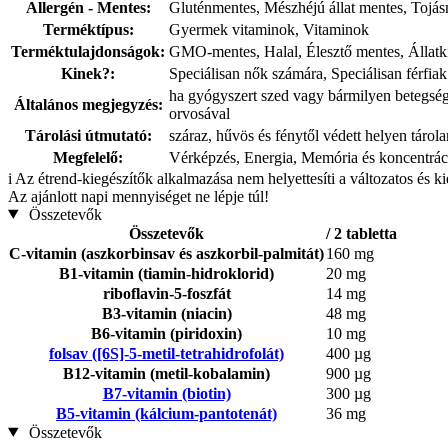
Allergén - Mentes:
Gluténmentes, Mészhéjú állat mentes, Tojá
Terméktípus:
Gyermek vitaminok, Vitaminok
Terméktulajdonságok:
GMO-mentes, Halal, Élesztő mentes, Állatkí
Kinek?:
Speciálisan nők számára, Speciálisan férfi
ha gyógyszert szed vagy bármilyen betegséget
Általános megjegyzés:
orvosával
Tárolási útmutató:
száraz, hűvös és fénytől védett helyen tárol
Megfelelő:
Vérképzés, Energia, Memória és koncentrác
i
Az étrend-kiegészítők alkalmazása nem helyettesíti a változatos és k
Az ajánlott napi mennyiséget ne lépje túl!
Összetevők
Összetevők
/ 2 tabletta
C-vitamin (aszkorbinsav és aszkorbil-palmitát)
160 mg
B1-vitamin (tiamin-hidroklorid)
20 mg
riboflavin-5-foszfát
14 mg
B3-vitamin (niacin)
48 mg
B6-vitamin (piridoxin)
10 mg
folsav ([6S]-5-metil-tetrahidrofolát)
400 µg
B12-vitamin (metil-kobalamin)
900 µg
B7-vitamin (biotin)
300 µg
B5-vitamin (kálcium-pantotenát)
36 mg
Összetevők