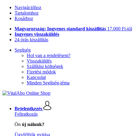
Navigációhoz
Tartalomhoz
Kosárhoz
Magyarország: Ingyenes standard kiszállítás
17.000 Ft-tól
Ingyenes visszaküldés
24 órás kiszállítás
Segítség
Hol van a rendelésem?
Visszaküldés
Szállítási költségek
Fizetési módok
Kapcsolat
Minden Segítség-téma
Bejelentkezés
Feliratkozás
Ön
új nálunk?
Ügyfélfiók nyitása