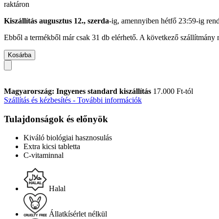
raktáron
Kiszállítás augusztus 12., szerda
-ig, amennyiben
hétfő 23:59-ig
rend
Ebből a termékből már csak 31 db elérhető. A következő szállítmány m
Kosárba
Magyarország: Ingyenes standard kiszállítás
17.000 Ft-tól
Szállítás és kézbesítés - További információk
Tulajdonságok és előnyök
Kiváló biológiai hasznosulás
Extra kicsi tabletta
C-vitaminnal
Halal
Állatkísérlet nélkül