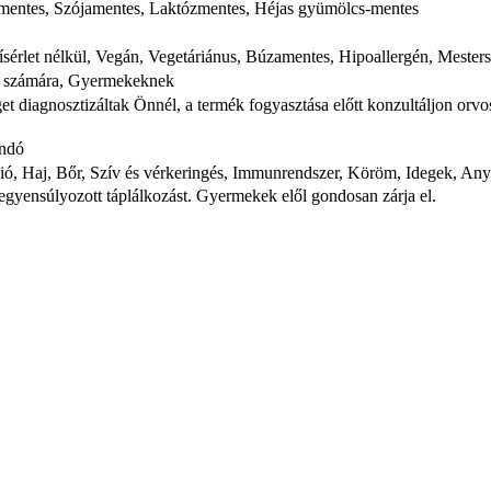
smentes, Szójamentes, Laktózmentes, Héjas gyümölcs-mentes
sérlet nélkül, Vegán, Vegetáriánus, Búzamentes, Hipoallergén, Mesters
ak számára, Gyermekeknek
 diagnosztizáltak Önnél, a termék fogyasztása előtt konzultáljon orvosá
andó
ió, Haj, Bőr, Szív és vérkeringés, Immunrendszer, Köröm, Idegek, An
iegyensúlyozott táplálkozást. Gyermekek elől gondosan zárja el.