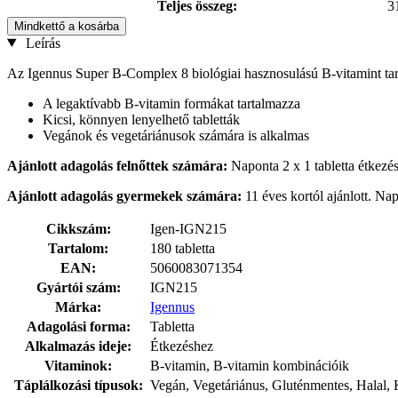
Teljes összeg:
3
Mindkettő a kosárba
Leírás
Az Igennus Super B-Complex 8 biológiai hasznosulású B-vitamint tar
A legaktívabb B-vitamin formákat tartalmazza
Kicsi, könnyen lenyelhető tabletták
Vegánok és vegetáriánusok számára is alkalmas
Ajánlott adagolás
felnőttek számára:
Naponta 2 x 1 tabletta étkezé
Ajánlott adagolás gyermekek számára:
11 éves kortól ajánlott. Nap
Cikkszám:
Igen-IGN215
Tartalom:
180 tabletta
EAN:
5060083071354
Gyártói szám:
IGN215
Márka:
Igennus
Adagolási forma:
Tabletta
Alkalmazás ideje:
Étkezéshez
Vitaminok:
B-vitamin, B-vitamin kombinációik
Táplálkozási típusok:
Vegán, Vegetáriánus, Gluténmentes, Halal,