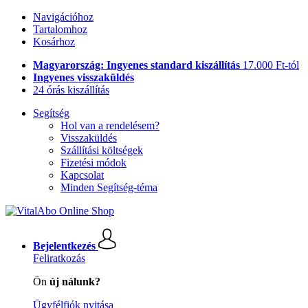
Navigációhoz
Tartalomhoz
Kosárhoz
Magyarország: Ingyenes standard kiszállítás
17.000 Ft-tól
Ingyenes visszaküldés
24 órás kiszállítás
Segítség
Hol van a rendelésem?
Visszaküldés
Szállítási költségek
Fizetési módok
Kapcsolat
Minden Segítség-téma
Bejelentkezés
Feliratkozás
Ön
új nálunk?
Ügyfélfiók nyitása