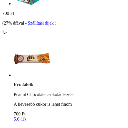
700 Ft
(27% áfával
-
Szállítási díjak
)
Íz:
Ketofabrik
Peanut Chocolate csokoládészelet
A kevesebb cukor is lehet finom
700 Ft
5.0 (1)