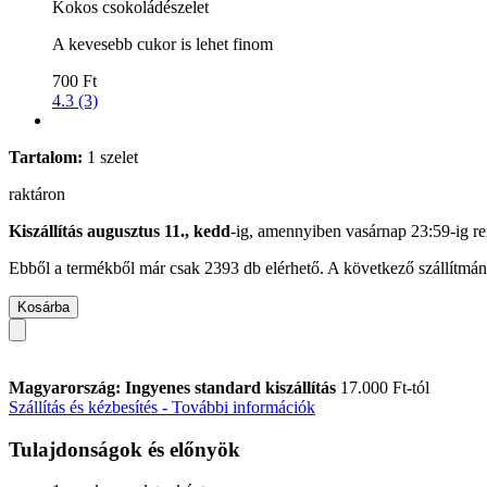
Kokos csokoládészelet
A kevesebb cukor is lehet finom
700 Ft
4.3 (3)
Tartalom:
1 szelet
raktáron
Kiszállítás augusztus 11., kedd
-ig, amennyiben
vasárnap 23:59-ig
re
Ebből a termékből már csak 2393 db elérhető. A következő szállítmány
Kosárba
Magyarország: Ingyenes standard kiszállítás
17.000 Ft-tól
Szállítás és kézbesítés - További információk
Tulajdonságok és előnyök