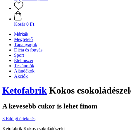
Kosár
0 Ft
Márkák
Megfelelő
Tápanyagok
Diéta és fogyás
Sport
Élelmiszer
Testápolók
Ajándékok
Akciók
Ketofabrik
Kokos csokoládészelet
A kevesebb cukor is lehet finom
3 Eddigi értékelés
Ketofabrik Kokos csokoládészelet