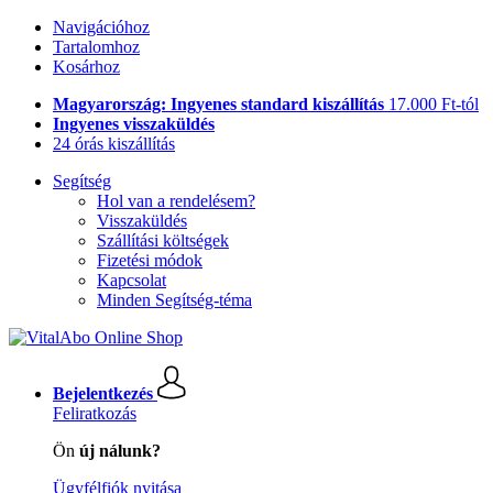
Navigációhoz
Tartalomhoz
Kosárhoz
Magyarország: Ingyenes standard kiszállítás
17.000 Ft-tól
Ingyenes visszaküldés
24 órás kiszállítás
Segítség
Hol van a rendelésem?
Visszaküldés
Szállítási költségek
Fizetési módok
Kapcsolat
Minden Segítség-téma
Bejelentkezés
Feliratkozás
Ön
új nálunk?
Ügyfélfiók nyitása