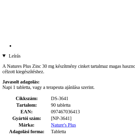
Leírás
A Natures Plus Zinc 30 mg készítmény cinket tartalmaz magas hasznosu
célzott kiegészítéshez.
Javasolt adagolás:
Napi 1 tabletta, vagy a terapeuta ajánlása szerint.
Cikkszám:
DS-3641
Tartalom:
90 tabletta
EAN:
097467036413
Gyártói szám:
[NP-3641]
Márka:
Nature's Plus
Adagolási forma:
Tabletta