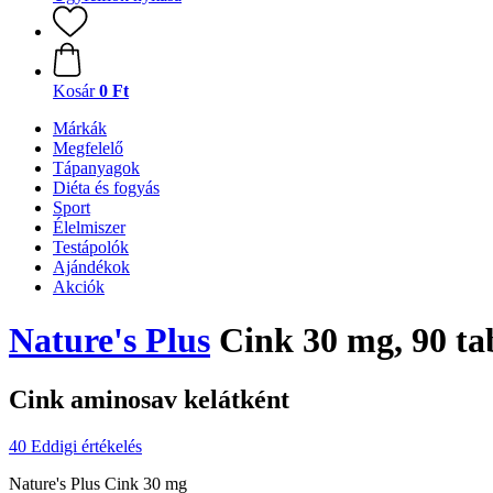
Kosár
0 Ft
Márkák
Megfelelő
Tápanyagok
Diéta és fogyás
Sport
Élelmiszer
Testápolók
Ajándékok
Akciók
Nature's Plus
Cink 30 mg, 90 ta
Cink aminosav kelátként
40 Eddigi értékelés
Nature's Plus Cink 30 mg