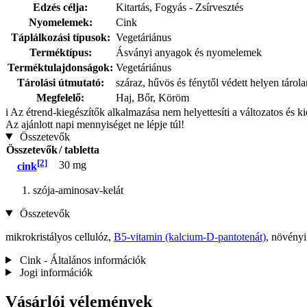
Edzés célja:
Kitartás, Fogyás - Zsírvesztés
Nyomelemek:
Cink
Táplálkozási típusok:
Vegetáriánus
Terméktípus:
Ásványi anyagok és nyomelemek
Terméktulajdonságok:
Vegetáriánus
Tárolási útmutató:
száraz, hűvös és fénytől védett helyen tárol
Megfelelő:
Haj, Bőr, Köröm
i
Az étrend-kiegészítők alkalmazása nem helyettesíti a változatos és k
Az ajánlott napi mennyiséget ne lépje túl!
Összetevők
Összetevők
/ tabletta
[2]
30 mg
cink
szója-aminosav-kelát
Összetevők
mikrokristályos cellulóz,
B5-vitamin (kalcium-D-pantotenát)
, növényi
Cink - Általános információk
Jogi információk
Vásárlói vélemények