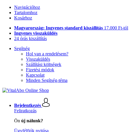
Navigációhoz
Tartalomhoz
Kosárhoz
Magyarország: Ingyenes standard kiszállítás
17.000 Ft-tól
Ingyenes visszaküldés
24 órás kiszállítás
Segítség
Hol van a rendelésem?
Visszaküldés
Szállítási költségek
Fizetési módok
Kapcsolat
Minden Segítség-téma
Bejelentkezés
Feliratkozás
Ön
új nálunk?
Ügyfélfiók nyitása