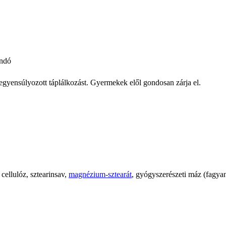
andó
iegyensúlyozott táplálkozást. Gyermekek elől gondosan zárja el.
 cellulóz, sztearinsav,
magnézium-sztearát
, gyógyszerészeti máz (fagyan