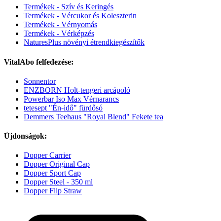
Termékek - Szív és Keringés
Termékek - Vércukor és Koleszterin
Termékek - Vérnyomás
Termékek - Vérképzés
NaturesPlus növényi étrendkiegészítők
VitalAbo felfedezése:
Sonnentor
ENZBORN Holt-tengeri arcápoló
Powerbar Iso Max Vérnarancs
tetesept "Én-idő" fürdősó
Demmers Teehaus "Royal Blend" Fekete tea
Újdonságok:
Dopper Carrier
Dopper Original Cap
Dopper Sport Cap
Dopper Steel - 350 ml
Dopper Flip Straw