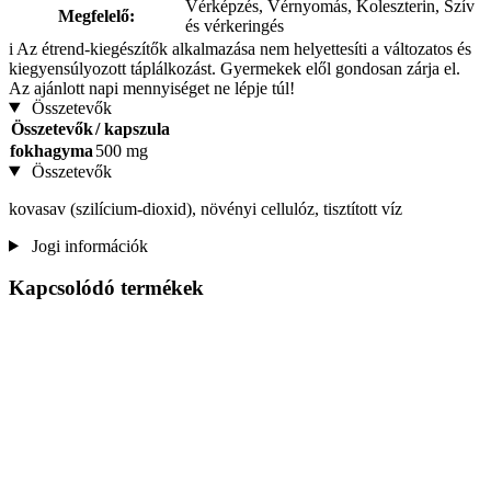
Vérképzés, Vérnyomás, Koleszterin, Szív
Megfelelő:
és vérkeringés
i
Az étrend-kiegészítők alkalmazása nem helyettesíti a változatos és
kiegyensúlyozott táplálkozást. Gyermekek elől gondosan zárja el.
Az ajánlott napi mennyiséget ne lépje túl!
Összetevők
Összetevők
/ kapszula
fokhagyma
500 mg
Összetevők
kovasav (szilícium-dioxid), növényi cellulóz, tisztított víz
Jogi információk
Kapcsolódó termékek