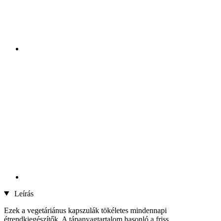
Leírás
Ezek a vegetáriánus kapszulák tökéletes mindennapi
étrendkiegészítők. A tápanyagtartalom hasonló a friss