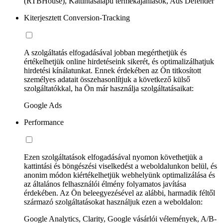
(RTBHouse), Kattintásalapú termékajánlások, Ads Defender
Kiterjesztett Conversion-Tracking
A szolgáltatás elfogadásával jobban megérthetjük és
értékelhetjük online hirdetéseink sikerét, és optimalizálhatjuk
hirdetési kínálatunkat. Ennek érdekében az Ön titkosított
személyes adatait összehasonlítjuk a következő külső
szolgáltatókkal, ha Ön már használja szolgáltatásaikat:
Google Ads
Performance
Ezen szolgáltatások elfogadásával nyomon követhetjük a
kattintási és böngészési viselkedést a weboldalunkon belül, és
anonim módon kiértékelhetjük webhelyünk optimalizálása és
az általános felhasználói élmény folyamatos javítása
érdekében. Az Ön beleegyezésével az alábbi, harmadik féltől
származó szolgáltatásokat használjuk ezen a weboldalon:
Google Analytics, Clarity, Google vásárlói vélemények, A/B-