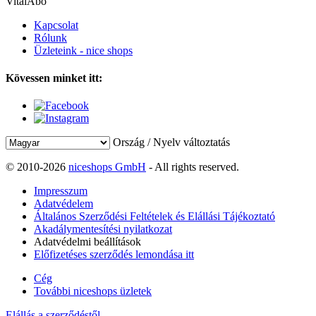
VitalAbo
Kapcsolat
Rólunk
Üzleteink - nice shops
Kövessen minket itt:
Ország / Nyelv változtatás
© 2010-2026
niceshops GmbH
- All rights reserved.
Impresszum
Adatvédelem
Általános Szerződési Feltételek és Elállási Tájékoztató
Akadálymentesítési nyilatkozat
Adatvédelmi beállítások
Előfizetéses szerződés lemondása itt
Cég
További niceshops üzletek
Elállás a szerződéstől