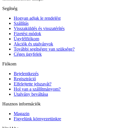
Segítség
Hogyan adjak le rendelést
Szállítás
Visszaküldés és visszatérítés
Fizetési módok
Ügyfélfiókom
Akciók és utalványok
További segítségre van szüksége?
Céges ügyfelek
Fiókom
Bejelentkezés
Regisztráció
Elfelejtette jelszavát?
Hol van a szállítmányom?
Utalvány beváltása
Hasznos információk
Magazin
Figyelünk környezetünkre