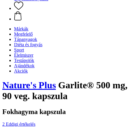
Márkák
Megfelelő
Tápanyagok
Diéta és fogyás
Sport
Élelmiszer
Testápolók
Ajándékok
Akciók
Nature's Plus
Garlite® 500 mg,
90 veg. kapszula
Fokhagyma kapszula
2 Eddigi értékelés