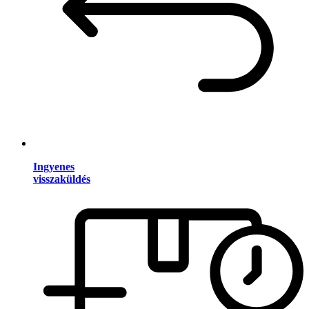
Ingyenes
visszaküldés