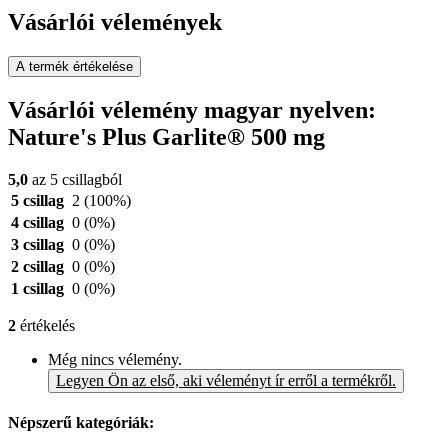
Vásárlói vélemények
A termék értékelése
Vásárlói vélemény magyar nyelven:
Nature's Plus Garlite® 500 mg
5,0
az 5 csillagból
5 csillag
2
(100%)
4 csillag
0
(0%)
3 csillag
0
(0%)
2 csillag
0
(0%)
1 csillag
0
(0%)
2
értékelés
Még nincs vélemény.
Legyen Ön az első, aki véleményt ír erről a termékről.
Népszerű kategóriák: