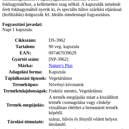
fokhagymáéhoz, a kellemetlen szag nélkül. A kapszulák tartalmát
érett fokhagymából nyerik ki, és speciális hűtve szárítási eljárással
(liofilizálás) dolgozzák fel. Ideális mindennapi fogyasztásra.
Fogyasztási javaslat:
Napi 1 kapszula.
Cikkszám:
DS-3962
Tartalom:
90 veg. kapszula
EAN:
097467039629
Gyártói szám:
[NP-3962]
Márka:
Nature's Plus
Adagolási forma:
Kapszula
Táplálkozási típusok:
Vegetáriánus
Terméktípus:
Növényi kivonatok
Terméktulajdonságok:
Fruktóz mentes, Vegetáriánus
A termék-megújulás miatt a kiszállított
termék csomagolása vagy címkéje
Termék-megújulás:
vizuálisan eltérhet a bemutatott termék
képétől.
száraz, hűvös és fénytől védett helyen
Tárolási útmutató:
tárolandó