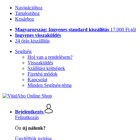
Navigációhoz
Tartalomhoz
Kosárhoz
Magyarország: Ingyenes standard kiszállítás
17.000 Ft-tól
Ingyenes visszaküldés
24 órás kiszállítás
Segítség
Hol van a rendelésem?
Visszaküldés
Szállítási költségek
Fizetési módok
Kapcsolat
Minden Segítség-téma
Bejelentkezés
Feliratkozás
Ön
új nálunk?
Ügyfélfiók nyitása