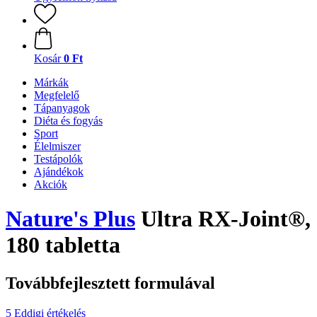
Kosár
0 Ft
Márkák
Megfelelő
Tápanyagok
Diéta és fogyás
Sport
Élelmiszer
Testápolók
Ajándékok
Akciók
Nature's Plus
Ultra RX-Joint®,
180 tabletta
Továbbfejlesztett formulával
5 Eddigi értékelés