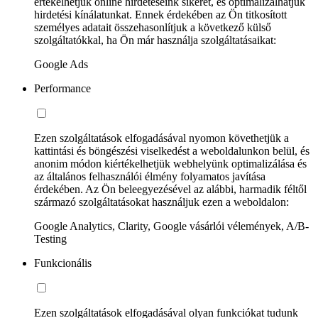
értékelhetjük online hirdetéseink sikerét, és optimalizálhatjuk
hirdetési kínálatunkat. Ennek érdekében az Ön titkosított
személyes adatait összehasonlítjuk a következő külső
szolgáltatókkal, ha Ön már használja szolgáltatásaikat:
Google Ads
Performance
Ezen szolgáltatások elfogadásával nyomon követhetjük a
kattintási és böngészési viselkedést a weboldalunkon belül, és
anonim módon kiértékelhetjük webhelyünk optimalizálása és
az általános felhasználói élmény folyamatos javítása
érdekében. Az Ön beleegyezésével az alábbi, harmadik féltől
származó szolgáltatásokat használjuk ezen a weboldalon:
Google Analytics, Clarity, Google vásárlói vélemények, A/B-
Testing
Funkcionális
Ezen szolgáltatások elfogadásával olyan funkciókat tudunk