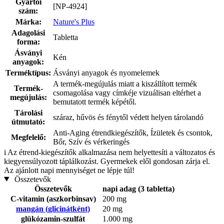
Gyártói
[NP-4924]
szám:
Márka:
Nature's Plus
Adagolási
Tabletta
forma:
Ásványi
Kén
anyagok:
Terméktípus:
Ásványi anyagok és nyomelemek
A termék-megújulás miatt a kiszállított termék
Termék-
csomagolása vagy címkéje vizuálisan eltérhet a
megújulás:
bemutatott termék képétől.
Tárolási
száraz, hűvös és fénytől védett helyen tárolandó
útmutató:
Anti-Aging étrendkiegészítők, Ízületek és csontok,
Megfelelő:
Bőr, Szív és vérkeringés
i
Az étrend-kiegészítők alkalmazása nem helyettesíti a változatos és
kiegyensúlyozott táplálkozást. Gyermekek elől gondosan zárja el.
Az ajánlott napi mennyiséget ne lépje túl!
Összetevők
Összetevők
napi adag (3 tabletta)
C-vitamin (aszkorbinsav)
200 mg
mangán (glicinátként)
20 mg
glükózamin-szulfát
1.000 mg