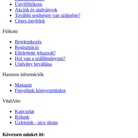
Ügyfélfiókom
Akciók és utalványok
További segítségre van szüksége?
Céges ügyfelek
Fiókom
Bejelentkezés
Regisztráció
Elfelejtette jelszavát?
Hol van a szállítmányom?
Utalvány beváltása
Hasznos információk
Magazin
Figyelünk környezetünkre
VitalAbo
Kapcsolat
Rólunk
Üzleteink - nice shops
Kövessen minket itt: