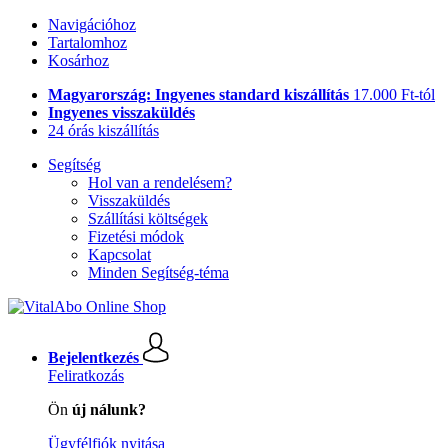
Navigációhoz
Tartalomhoz
Kosárhoz
Magyarország: Ingyenes standard kiszállítás
17.000 Ft-tól
Ingyenes visszaküldés
24 órás kiszállítás
Segítség
Hol van a rendelésem?
Visszaküldés
Szállítási költségek
Fizetési módok
Kapcsolat
Minden Segítség-téma
Bejelentkezés
Feliratkozás
Ön
új nálunk?
Ügyfélfiók nyitása