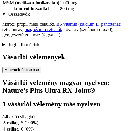
MSM (metil-szulfonil-metán)
1.000 mg
kondroitin-szulfát
800 mg
Összetevők
hidroxi-propil-metil-cellulóz,
B5-vitamin (kalcium-D-pantotenát)
,
sztearinsav,
magnézium-sztearát
, kovasav (szilícium-dioxid),
gyógyszerészeti máz (fagyanta)
Jogi információk
Vásárlói vélemények
A termék értékelése
Vásárlói vélemény magyar nyelven:
Nature's Plus Ultra RX-Joint®
1 vásárlói vélemény más nyelven
5,0
az 5 csillagból
5 csillag
5
(100%)
4 csillag
0
(0%)