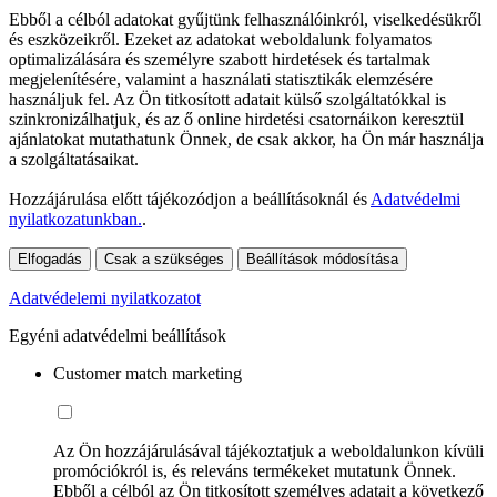
Ebből a célból adatokat gyűjtünk felhasználóinkról, viselkedésükről
és eszközeikről. Ezeket az adatokat weboldalunk folyamatos
optimalizálására és személyre szabott hirdetések és tartalmak
megjelenítésére, valamint a használati statisztikák elemzésére
használjuk fel. Az Ön titkosított adatait külső szolgáltatókkal is
szinkronizálhatjuk, és az ő online hirdetési csatornáikon keresztül
ajánlatokat mutathatunk Önnek, de csak akkor, ha Ön már használja
a szolgáltatásaikat.
Hozzájárulása előtt tájékozódjon a beállításoknál és
Adatvédelmi
nyilatkozatunkban.
.
Elfogadás
Csak a szükséges
Beállítások módosítása
Adatvédelemi nyilatkozatot
Egyéni adatvédelmi beállítások
Customer match marketing
Az Ön hozzájárulásával tájékoztatjuk a weboldalunkon kívüli
promóciókról is, és releváns termékeket mutatunk Önnek.
Ebből a célból az Ön titkosított személyes adatait a következő