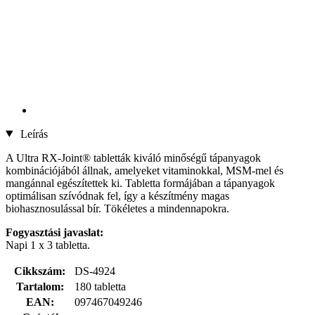
Leírás
A Ultra RX-Joint® tabletták kiváló minőségű tápanyagok
kombinációjából állnak, amelyeket vitaminokkal, MSM-mel és
mangánnal egészítettek ki. Tabletta formájában a tápanyagok
optimálisan szívódnak fel, így a készítmény magas
biohasznosulással bír. Tökéletes a mindennapokra.
Fogyasztási javaslat:
Napi 1 x 3 tabletta.
Cikkszám:
DS-4924
Tartalom:
180 tabletta
EAN:
097467049246