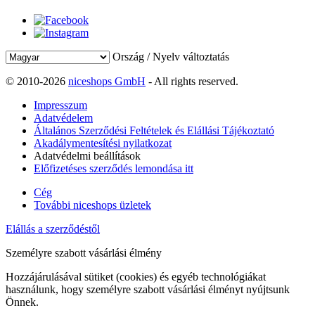
Ország / Nyelv változtatás
© 2010-2026
niceshops GmbH
- All rights reserved.
Impresszum
Adatvédelem
Általános Szerződési Feltételek és Elállási Tájékoztató
Akadálymentesítési nyilatkozat
Adatvédelmi beállítások
Előfizetéses szerződés lemondása itt
Cég
További niceshops üzletek
Elállás a szerződéstől
Személyre szabott vásárlási élmény
Hozzájárulásával sütiket (cookies) és egyéb technológiákat
használunk, hogy személyre szabott vásárlási élményt nyújtsunk
Önnek.