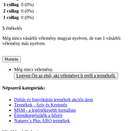
3 csillag
0
(0%)
2 csillag
0
(0%)
1 csillag
0
(0%)
5
értékelés
Még nincs vásárlói vélemény magyar nyelven, de van 1 vásárlói
vélemény más nyelven.
Mutatás
Még nincs vélemény.
Legyen Ön az első, aki véleményt ír erről a termékről.
Népszerű kategóriák:
Diétás és fogyókúrás termékek akciós áron
Termékek - Szív és Keringés
MSM - a legértékesebb formában
Étrendkiegészítők a bőrért
Natures´s Plus ABO termékek