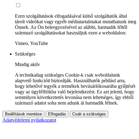
Ezen szolgáltatások elfogadásával külső szolgáltatók által
tárolt videókat vagy egyéb médiatartalmakat mutathatunk meg
Önnek. Az Ön beleegyezésével az alábbi, harmadik féltől
származó szolgáltatásokat használjuk ezen a weboldalon:
Vimeo, YouTube
Szükséges
Mindig aktív
A technikailag szükséges Cookie-k csak weboldalunk
alapvető funkcióit biztosítják. Használhatók például arra,
hogy lehetővé tegyék a termékek bevásárlókosarába gyűjtését
vagy az ügyfélfiókba való bejelentkezést. Ez azt jelenti, hogy
semmilyen következtetés levonása nem lehetséges, így ebből
származó adatot soha nem adunk át harmadik félnek.
Beállítások mentése
Elfogadás
Csak a szükséges
Adatvédelemi nyilatkozatot