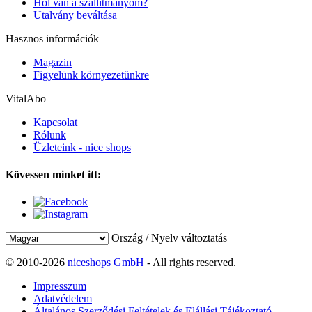
Hol van a szállítmányom?
Utalvány beváltása
Hasznos információk
Magazin
Figyelünk környezetünkre
VitalAbo
Kapcsolat
Rólunk
Üzleteink - nice shops
Kövessen minket itt:
Ország / Nyelv változtatás
© 2010-2026
niceshops GmbH
- All rights reserved.
Impresszum
Adatvédelem
Általános Szerződési Feltételek és Elállási Tájékoztató