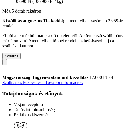
10.690 Ft
(106.900 Ft / kg)
Még 5 darab raktáron
Kiszállítás augusztus 11., kedd
-ig, amennyiben
vasárnap 23:59-ig
rendel.
Ebből a termékből már csak 5 db elérhető. A következő szállítmány
már úton van! Amennyiben többet rendel, az befolyásolhatja a
szállítási dátumot.
Kosárba
Magyarország: Ingyenes standard kiszállítás
17.000 Ft-tól
Szállítás és kézbesítés - További információk
Tulajdonságok és előnyök
Vegán receptúra
Tanúsított bio-minőség
Praktikus kiszerelés