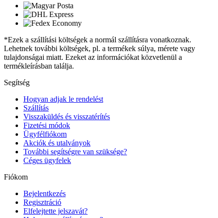
*Ezek a szállítási költségek a normál szállításra vonatkoznak.
Lehetnek további költségek, pl. a termékek súlya, mérete vagy
tulajdonságai miatt. Ezeket az információkat közvetlenül a
termékleírásban találja.
Segítség
Hogyan adjak le rendelést
Szállítás
Visszaküldés és visszatérítés
Fizetési módok
Ügyfélfiókom
Akciók és utalványok
További segítségre van szüksége?
Céges ügyfelek
Fiókom
Bejelentkezés
Regisztráció
Elfelejtette jelszavát?