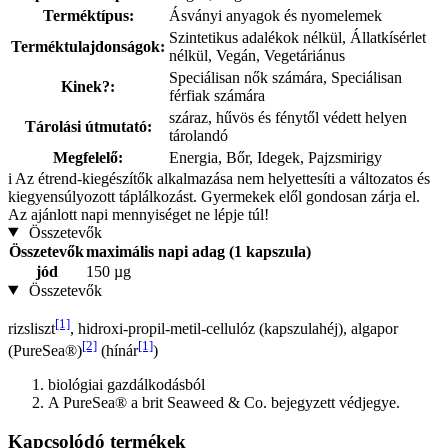
Terméktípus:
Ásványi anyagok és nyomelemek
Szintetikus adalékok nélkül, Állatkísérlet
Terméktulajdonságok:
nélkül, Vegán, Vegetáriánus
Speciálisan nők számára, Speciálisan
Kinek?:
férfiak számára
száraz, hűvös és fénytől védett helyen
Tárolási útmutató:
tárolandó
Megfelelő:
Energia, Bőr, Idegek, Pajzsmirigy
i
Az étrend-kiegészítők alkalmazása nem helyettesíti a változatos és
kiegyensúlyozott táplálkozást. Gyermekek elől gondosan zárja el.
Az ajánlott napi mennyiséget ne lépje túl!
Összetevők
Összetevők
maximális napi adag (1 kapszula)
jód
150 µg
Összetevők
[1]
rizsliszt
, hidroxi-propil-metil-cellulóz (kapszulahéj), algapor
[2]
[1]
(PureSea®)
(hínár
)
biológiai gazdálkodásból
A PureSea® a brit Seaweed & Co. bejegyzett védjegye.
Kapcsolódó termékek