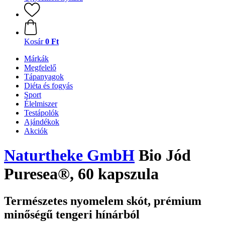
Kosár
0 Ft
Márkák
Megfelelő
Tápanyagok
Diéta és fogyás
Sport
Élelmiszer
Testápolók
Ajándékok
Akciók
Naturtheke GmbH
Bio Jód
Puresea®, 60 kapszula
Természetes nyomelem skót, prémium
minőségű tengeri hínárból