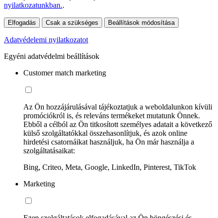
nyilatkozatunkban.
.
Elfogadás
Csak a szükséges
Beállítások módosítása
Adatvédelemi nyilatkozatot
Egyéni adatvédelmi beállítások
Customer match marketing
Az Ön hozzájárulásával tájékoztatjuk a weboldalunkon kívüli
promóciókról is, és releváns termékeket mutatunk Önnek.
Ebből a célból az Ön titkosított személyes adatait a következő
külső szolgáltatókkal összehasonlítjuk, és azok online
hirdetési csatornáikat használjuk, ha Ön már használja a
szolgáltatásaikat:
Bing, Criteo, Meta, Google, LinkedIn, Pinterest, TikTok
Marketing
Ezen szolgáltatások elfogadásával az Ön böngészési és