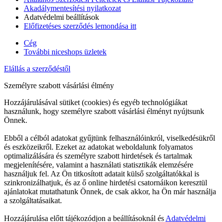
Akadálymentesítési nyilatkozat
Adatvédelmi beállítások
Előfizetéses szerződés lemondása itt
Cég
További niceshops üzletek
Elállás a szerződéstől
Személyre szabott vásárlási élmény
Hozzájárulásával sütiket (cookies) és egyéb technológiákat
használunk, hogy személyre szabott vásárlási élményt nyújtsunk
Önnek.
Ebből a célból adatokat gyűjtünk felhasználóinkról, viselkedésükről
és eszközeikről. Ezeket az adatokat weboldalunk folyamatos
optimalizálására és személyre szabott hirdetések és tartalmak
megjelenítésére, valamint a használati statisztikák elemzésére
használjuk fel. Az Ön titkosított adatait külső szolgáltatókkal is
szinkronizálhatjuk, és az ő online hirdetési csatornáikon keresztül
ajánlatokat mutathatunk Önnek, de csak akkor, ha Ön már használja
a szolgáltatásaikat.
Hozzájárulása előtt tájékozódjon a beállításoknál és
Adatvédelmi