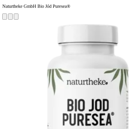
Naturtheke GmbH Bio Jód Puresea®