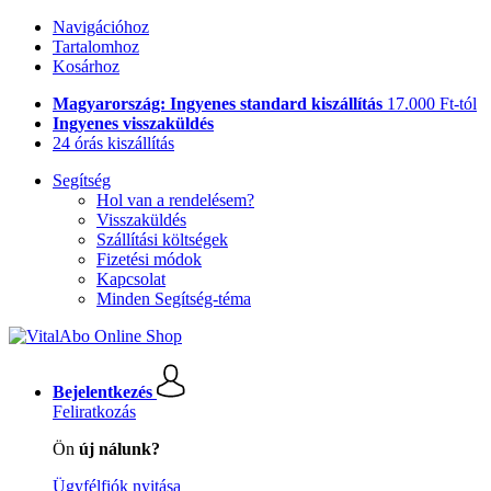
Navigációhoz
Tartalomhoz
Kosárhoz
Magyarország: Ingyenes standard kiszállítás
17.000 Ft-tól
Ingyenes visszaküldés
24 órás kiszállítás
Segítség
Hol van a rendelésem?
Visszaküldés
Szállítási költségek
Fizetési módok
Kapcsolat
Minden Segítség-téma
Bejelentkezés
Feliratkozás
Ön
új nálunk?
Ügyfélfiók nyitása