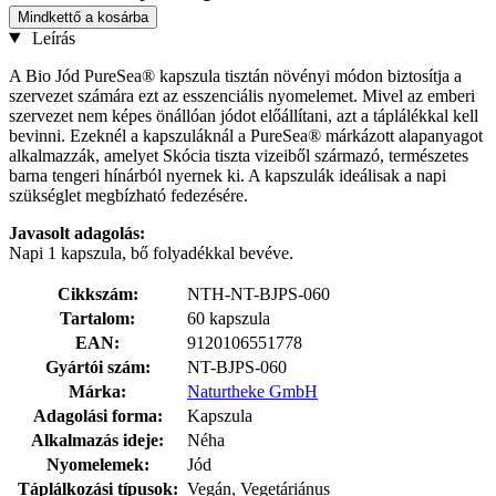
Mindkettő a kosárba
Leírás
A Bio Jód PureSea® kapszula tisztán növényi módon biztosítja a
szervezet számára ezt az esszenciális nyomelemet. Mivel az emberi
szervezet nem képes önállóan jódot előállítani, azt a táplálékkal kell
bevinni. Ezeknél a kapszuláknál a PureSea® márkázott alapanyagot
alkalmazzák, amelyet Skócia tiszta vizeiből származó, természetes
barna tengeri hínárból nyernek ki. A kapszulák ideálisak a napi
szükséglet megbízható fedezésére.
Javasolt adagolás:
Napi 1 kapszula, bő folyadékkal bevéve.
Cikkszám:
NTH-NT-BJPS-060
Tartalom:
60 kapszula
EAN:
9120106551778
Gyártói szám:
NT-BJPS-060
Márka:
Naturtheke GmbH
Adagolási forma:
Kapszula
Alkalmazás ideje:
Néha
Nyomelemek:
Jód
Táplálkozási típusok:
Vegán, Vegetáriánus