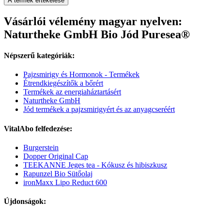
A termék értékelése
Vásárlói vélemény magyar nyelven:
Naturtheke GmbH Bio Jód Puresea®
Népszerű kategóriák:
Pajzsmirigy és Hormonok - Termékek
Étrendkiegészítők a bőrért
Termékek az energiaháztartásért
Naturtheke GmbH
Jód termékek a pajzsmirigyért és az anyagcseréért
VitalAbo felfedezése:
Burgerstein
Dopper Original Cap
TEEKANNE Jeges tea - Kókusz és hibiszkusz
Rapunzel Bio Sütőolaj
ironMaxx Lipo Reduct 600
Újdonságok: