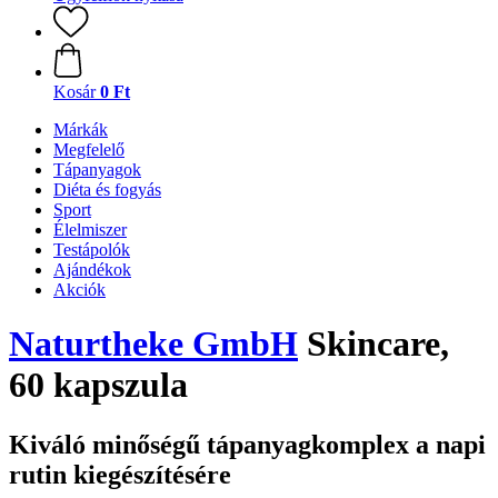
Kosár
0 Ft
Márkák
Megfelelő
Tápanyagok
Diéta és fogyás
Sport
Élelmiszer
Testápolók
Ajándékok
Akciók
Naturtheke GmbH
Skincare,
60 kapszula
Kiváló minőségű tápanyagkomplex a napi
rutin kiegészítésére