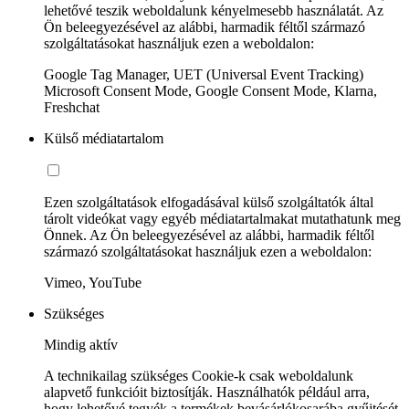
lehetővé teszik weboldalunk kényelmesebb használatát. Az
Ön beleegyezésével az alábbi, harmadik féltől származó
szolgáltatásokat használjuk ezen a weboldalon:
Google Tag Manager, UET (Universal Event Tracking)
Microsoft Consent Mode, Google Consent Mode, Klarna,
Freshchat
Külső médiatartalom
Ezen szolgáltatások elfogadásával külső szolgáltatók által
tárolt videókat vagy egyéb médiatartalmakat mutathatunk meg
Önnek. Az Ön beleegyezésével az alábbi, harmadik féltől
származó szolgáltatásokat használjuk ezen a weboldalon:
Vimeo, YouTube
Szükséges
Mindig aktív
A technikailag szükséges Cookie-k csak weboldalunk
alapvető funkcióit biztosítják. Használhatók például arra,
hogy lehetővé tegyék a termékek bevásárlókosarába gyűjtését