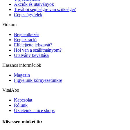
Akciók és utalványok
További segítségre van szüksége?
Céges ügyfelek
Fiókom
Bejelentkezés
Regisztráció
Elfelejtette jelszavát?
Hol van a szállítmányom?
Utalvány beváltása
Hasznos információk
Magazin
Figyelünk környezetünkre
VitalAbo
Kapcsolat
Rólunk
Üzleteink - nice shops
Kövessen minket itt: