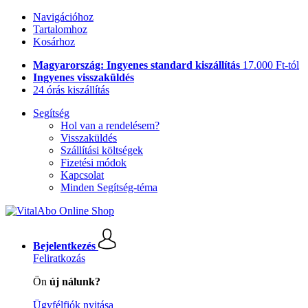
Navigációhoz
Tartalomhoz
Kosárhoz
Magyarország: Ingyenes standard kiszállítás
17.000 Ft-tól
Ingyenes visszaküldés
24 órás kiszállítás
Segítség
Hol van a rendelésem?
Visszaküldés
Szállítási költségek
Fizetési módok
Kapcsolat
Minden Segítség-téma
Bejelentkezés
Feliratkozás
Ön
új nálunk?
Ügyfélfiók nyitása