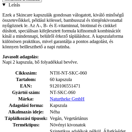
Leírás
Ezek a Skincare kapszulák gondosan válogatott, kiváló minőségű
összetevőikkel, például kölessel, bambusszal és tömjénkivonattal
nyűgöznek le. Az A-, B- és E-vitaminnal, biotinnal és cinkkel
dúsított, speciálisan kifejlesztett formula kifinomult kombinációt
kínál a mindennapi, belülről érkező tápláláshoz. A kapszulaforma
különösen praktikus, mivel garantálja a pontos adagolást, és
könnyen beilleszthető a napi rutinba.
Javasolt adagolás:
Napi 2 kapszula, bő folyadékkal bevéve.
Cikkszám:
NTH-NT-SKC-060
Tartalom:
60 kapszula
EAN:
9120106551471
Gyártói szám:
NT-SKC-060
Márka:
Naturtheke GmbH
Adagolási forma:
Kapszula
Alkalmazás ideje:
Néha
Táplálkozási típusok:
Vegán, Vegetáriánus
Terméktípus:
Növényi kivonatok
Szintetikus adalékok nélkül, Állatkísérlet