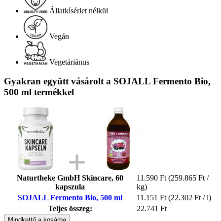
Állatkísérlet nélkül
Vegán
Vegetáriánus
Gyakran együtt vásárolt a SOJALL Fermento Bio,
500 ml termékkel
Naturtheke GmbH Skincare, 60
11.590 Ft
(259.865 Ft /
kapszula
kg)
SOJALL Fermento Bio, 500 ml
11.151 Ft
(22.302 Ft / l)
Teljes összeg:
22.741 Ft
Mindkettő a kosárba