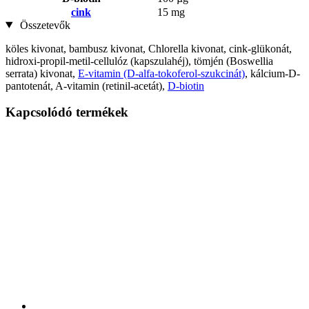
cink
15 mg
Összetevők
köles kivonat, bambusz kivonat, Chlorella kivonat, cink-glükonát,
hidroxi-propil-metil-cellulóz (kapszulahéj), tömjén (Boswellia
serrata) kivonat,
E-vitamin (D-alfa-tokoferol-szukcinát)
, kálcium-D-
pantotenát, A-vitamin (retinil-acetát),
D-biotin
Kapcsolódó termékek