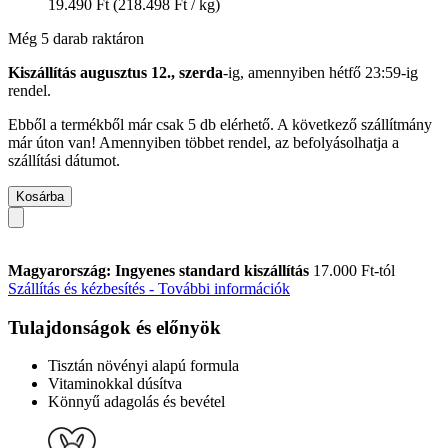
19.490 Ft
(218.498 Ft / kg)
Még 5 darab raktáron
Kiszállítás augusztus 12., szerda
-ig, amennyiben
hétfő 23:59-ig
rendel.
Ebből a termékből már csak 5 db elérhető. A következő szállítmány
már úton van! Amennyiben többet rendel, az befolyásolhatja a
szállítási dátumot.
Kosárba
Magyarország: Ingyenes standard kiszállítás
17.000 Ft-tól
Szállítás és kézbesítés - További információk
Tulajdonságok és előnyök
Tisztán növényi alapú formula
Vitaminokkal dúsítva
Könnyű adagolás és bevétel