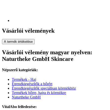
Vásárlói vélemények
A termék értékelése
Vásárlói vélemény magyar nyelven:
Naturtheke GmbH Skincare
Népszerű kategóriák:
Termékek - Haj
Étrendkiegészítők a bőrért
Étrendkiegészítők speciálisan körmökhöz
Termékek bőrre, hajra és körmökre
Naturtheke GmbH
VitalAbo felfedezése: