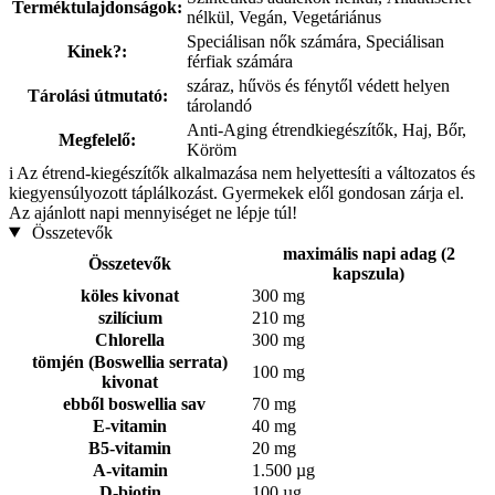
Terméktulajdonságok:
nélkül, Vegán, Vegetáriánus
Speciálisan nők számára, Speciálisan
Kinek?:
férfiak számára
száraz, hűvös és fénytől védett helyen
Tárolási útmutató:
tárolandó
Anti-Aging étrendkiegészítők, Haj, Bőr,
Megfelelő:
Köröm
i
Az étrend-kiegészítők alkalmazása nem helyettesíti a változatos és
kiegyensúlyozott táplálkozást. Gyermekek elől gondosan zárja el.
Az ajánlott napi mennyiséget ne lépje túl!
Összetevők
maximális napi adag (2
Összetevők
kapszula)
köles kivonat
300 mg
szilícium
210 mg
Chlorella
300 mg
tömjén (Boswellia serrata)
100 mg
kivonat
ebből boswellia sav
70 mg
E-vitamin
40 mg
B5-vitamin
20 mg
A-vitamin
1.500 µg
D-biotin
100 µg