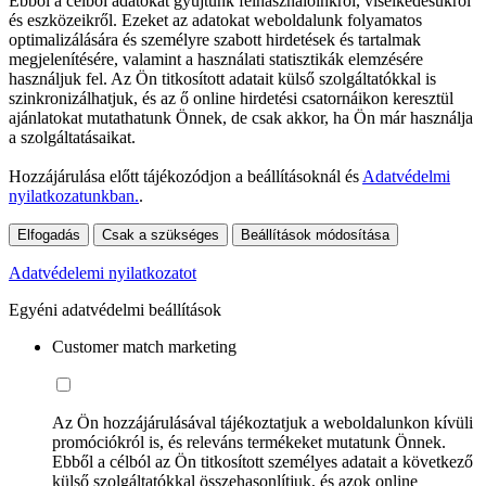
Ebből a célból adatokat gyűjtünk felhasználóinkról, viselkedésükről
és eszközeikről. Ezeket az adatokat weboldalunk folyamatos
optimalizálására és személyre szabott hirdetések és tartalmak
megjelenítésére, valamint a használati statisztikák elemzésére
használjuk fel. Az Ön titkosított adatait külső szolgáltatókkal is
szinkronizálhatjuk, és az ő online hirdetési csatornáikon keresztül
ajánlatokat mutathatunk Önnek, de csak akkor, ha Ön már használja
a szolgáltatásaikat.
Hozzájárulása előtt tájékozódjon a beállításoknál és
Adatvédelmi
nyilatkozatunkban.
.
Elfogadás
Csak a szükséges
Beállítások módosítása
Adatvédelemi nyilatkozatot
Egyéni adatvédelmi beállítások
Customer match marketing
Az Ön hozzájárulásával tájékoztatjuk a weboldalunkon kívüli
promóciókról is, és releváns termékeket mutatunk Önnek.
Ebből a célból az Ön titkosított személyes adatait a következő
külső szolgáltatókkal összehasonlítjuk, és azok online