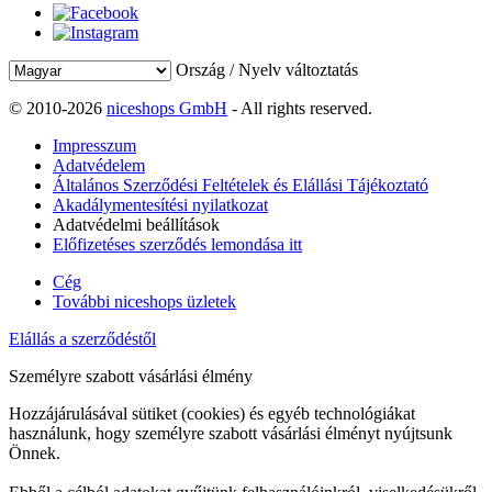
Ország / Nyelv változtatás
© 2010-2026
niceshops GmbH
- All rights reserved.
Impresszum
Adatvédelem
Általános Szerződési Feltételek és Elállási Tájékoztató
Akadálymentesítési nyilatkozat
Adatvédelmi beállítások
Előfizetéses szerződés lemondása itt
Cég
További niceshops üzletek
Elállás a szerződéstől
Személyre szabott vásárlási élmény
Hozzájárulásával sütiket (cookies) és egyéb technológiákat
használunk, hogy személyre szabott vásárlási élményt nyújtsunk
Önnek.