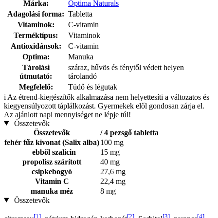
Márka:
Optima Naturals
Adagolási forma:
Tabletta
Vitaminok:
C-vitamin
Terméktípus:
Vitaminok
Antioxidánsok:
C-vitamin
Optima:
Manuka
Tárolási
száraz, hűvös és fénytől védett helyen
útmutató:
tárolandó
Megfelelő:
Tüdő és légutak
i
Az étrend-kiegészítők alkalmazása nem helyettesíti a változatos és
kiegyensúlyozott táplálkozást. Gyermekek elől gondosan zárja el.
Az ajánlott napi mennyiséget ne lépje túl!
Összetevők
Összetevők
/ 4 pezsgő tabletta
fehér fűz kivonat (Salix alba)
100 mg
ebből szalicin
15 mg
propolisz szárított
40 mg
csipkebogyó
27,6 mg
Vitamin C
22,4 mg
manuka méz
8 mg
Összetevők
[1]
[2]
[3]
[4]