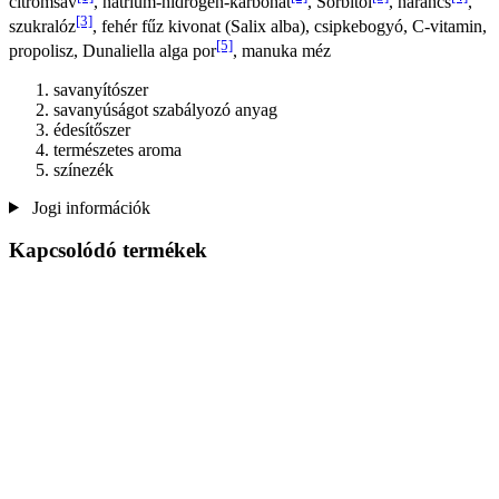
citromsav
, nátrium-hidrogén-karbonát
, Sorbitol
, narancs
,
[3]
szukralóz
, fehér fűz kivonat (Salix alba), csipkebogyó, C-vitamin,
[5]
propolisz, Dunaliella alga por
, manuka méz
savanyítószer
savanyúságot szabályozó anyag
édesítőszer
természetes aroma
színezék
Jogi információk
Kapcsolódó termékek