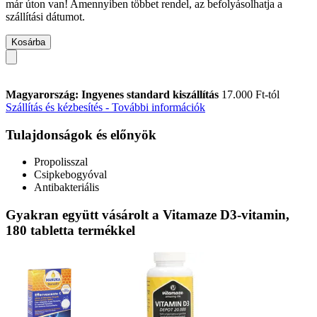
már úton van! Amennyiben többet rendel, az befolyásolhatja a
szállítási dátumot.
Kosárba
Magyarország: Ingyenes standard kiszállítás
17.000 Ft-tól
Szállítás és kézbesítés - További információk
Tulajdonságok és előnyök
Propolisszal
Csipkebogyóval
Antibakteriális
Gyakran együtt vásárolt a Vitamaze D3-vitamin,
180 tabletta termékkel