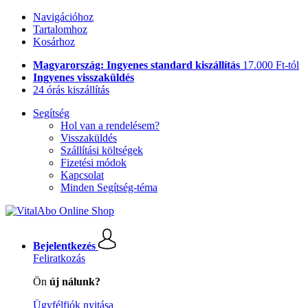
Navigációhoz
Tartalomhoz
Kosárhoz
Magyarország: Ingyenes standard kiszállítás
17.000 Ft-tól
Ingyenes visszaküldés
24 órás kiszállítás
Segítség
Hol van a rendelésem?
Visszaküldés
Szállítási költségek
Fizetési módok
Kapcsolat
Minden Segítség-téma
Bejelentkezés
Feliratkozás
Ön
új nálunk?
Ügyfélfiók nyitása