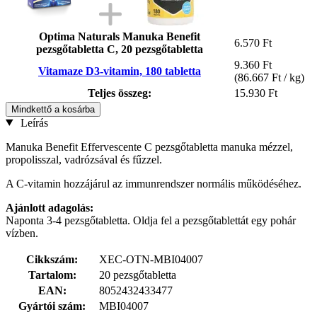
Optima Naturals Manuka Benefit
6.570 Ft
pezsgőtabletta C, 20 pezsgőtabletta
9.360 Ft
Vitamaze D3-vitamin, 180 tabletta
(86.667 Ft / kg)
Teljes összeg:
15.930 Ft
Mindkettő a kosárba
Leírás
Manuka Benefit Effervescente C pezsgőtabletta manuka mézzel,
propolisszal, vadrózsával és fűzzel.
A C-vitamin hozzájárul az immunrendszer normális működéséhez.
Ajánlott adagolás:
Naponta 3-4 pezsgőtabletta. Oldja fel a pezsgőtablettát egy pohár
vízben.
Cikkszám:
XEC-OTN-MBI04007
Tartalom:
20 pezsgőtabletta
EAN:
8052432433477
Gyártói szám:
MBI04007