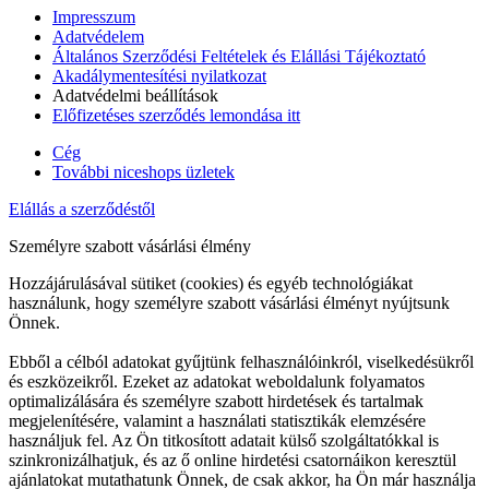
Impresszum
Adatvédelem
Általános Szerződési Feltételek és Elállási Tájékoztató
Akadálymentesítési nyilatkozat
Adatvédelmi beállítások
Előfizetéses szerződés lemondása itt
Cég
További niceshops üzletek
Elállás a szerződéstől
Személyre szabott vásárlási élmény
Hozzájárulásával sütiket (cookies) és egyéb technológiákat
használunk, hogy személyre szabott vásárlási élményt nyújtsunk
Önnek.
Ebből a célból adatokat gyűjtünk felhasználóinkról, viselkedésükről
és eszközeikről. Ezeket az adatokat weboldalunk folyamatos
optimalizálására és személyre szabott hirdetések és tartalmak
megjelenítésére, valamint a használati statisztikák elemzésére
használjuk fel. Az Ön titkosított adatait külső szolgáltatókkal is
szinkronizálhatjuk, és az ő online hirdetési csatornáikon keresztül
ajánlatokat mutathatunk Önnek, de csak akkor, ha Ön már használja