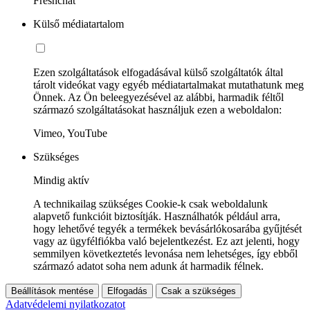
Freshchat
Külső médiatartalom
Ezen szolgáltatások elfogadásával külső szolgáltatók által
tárolt videókat vagy egyéb médiatartalmakat mutathatunk meg
Önnek. Az Ön beleegyezésével az alábbi, harmadik féltől
származó szolgáltatásokat használjuk ezen a weboldalon:
Vimeo, YouTube
Szükséges
Mindig aktív
A technikailag szükséges Cookie-k csak weboldalunk
alapvető funkcióit biztosítják. Használhatók például arra,
hogy lehetővé tegyék a termékek bevásárlókosarába gyűjtését
vagy az ügyfélfiókba való bejelentkezést. Ez azt jelenti, hogy
semmilyen következtetés levonása nem lehetséges, így ebből
származó adatot soha nem adunk át harmadik félnek.
Beállítások mentése
Elfogadás
Csak a szükséges
Adatvédelemi nyilatkozatot