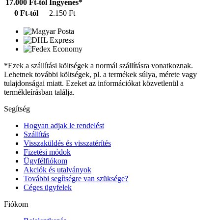
17.000 Ft-tól
Ingyenes*
0 Ft-tól
2.150 Ft
*Ezek a szállítási költségek a normál szállításra vonatkoznak.
Lehetnek további költségek, pl. a termékek súlya, mérete vagy
tulajdonságai miatt. Ezeket az információkat közvetlenül a
termékleírásban találja.
Segítség
Hogyan adjak le rendelést
Szállítás
Visszaküldés és visszatérítés
Fizetési módok
Ügyfélfiókom
Akciók és utalványok
További segítségre van szüksége?
Céges ügyfelek
Fiókom