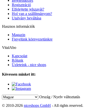
Bejelentkezés
Regisztráció
Elfelejtette jelszavát?
Hol van a szállítmányom?
Utalvány beváltása
Hasznos információk
Magazin
Figyelünk környezetünkre
VitalAbo
Kapcsolat
Rólunk
Üzleteink - nice shops
Kövessen minket itt:
Ország / Nyelv változtatás
© 2010-2026
niceshops GmbH
- All rights reserved.