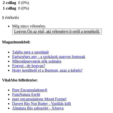
2 csillag
0
(0%)
1 csillag
0
(0%)
1
értékelés
Még nincs vélemény.
Legyen Ön az első, aki véleményt ír erről a termékről.
Magazinunkból:
Találja meg a sportágát
Egészséges agy - a szokások nagyon fontosak
Mikrotápanyagok nők számára
Fogyni - de hogyan?
Hogy kerülhető el a Burnout, azaz a kiégés?
VitalAbo felfedezése:
Pure Encapsulations®
FutuNatura Erefit
pure encapsulations Mood Formel
Davert Bio Nut Butter - Vaníliás kifli
Alnatura Bio zabszelet - Áfonya