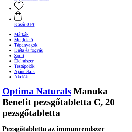
Kosár
0 Ft
Márkák
Megfelelő
Tápanyagok
Diéta és fogyás
Sport
Élelmiszer
Testápolók
Ajándékok
Akciók
Optima Naturals
Manuka
Benefit pezsgőtabletta C, 20
pezsgőtabletta
Pezsgőtabletta az immunrendszer