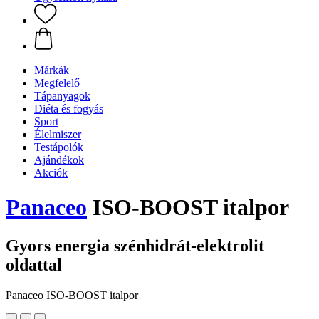
Márkák
Megfelelő
Tápanyagok
Diéta és fogyás
Sport
Élelmiszer
Testápolók
Ajándékok
Akciók
Panaceo
ISO-BOOST italpor
Gyors energia szénhidrát-elektrolit
oldattal
Panaceo ISO-BOOST italpor