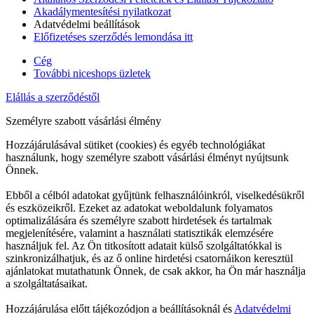
Akadálymentesítési nyilatkozat
Adatvédelmi beállítások
Előfizetéses szerződés lemondása itt
Cég
További niceshops üzletek
Elállás a szerződéstől
Személyre szabott vásárlási élmény
Hozzájárulásával sütiket (cookies) és egyéb technológiákat
használunk, hogy személyre szabott vásárlási élményt nyújtsunk
Önnek.
Ebből a célból adatokat gyűjtünk felhasználóinkról, viselkedésükről
és eszközeikről. Ezeket az adatokat weboldalunk folyamatos
optimalizálására és személyre szabott hirdetések és tartalmak
megjelenítésére, valamint a használati statisztikák elemzésére
használjuk fel. Az Ön titkosított adatait külső szolgáltatókkal is
szinkronizálhatjuk, és az ő online hirdetési csatornáikon keresztül
ajánlatokat mutathatunk Önnek, de csak akkor, ha Ön már használja
a szolgáltatásaikat.
Hozzájárulása előtt tájékozódjon a beállításoknál és
Adatvédelmi