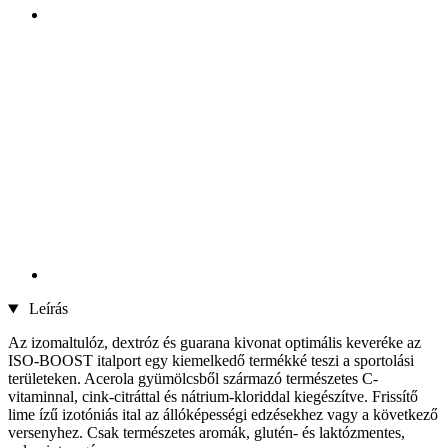
Leírás
Az izomaltulóz, dextróz és guarana kivonat optimális keveréke az
ISO-BOOST italport
egy kiemelkedő termékké teszi a sportolási
területeken. Acerola gyümölcsből származó természetes C-
vitaminnal, cink-citráttal és nátrium-kloriddal kiegészítve. Frissítő
lime ízű izotóniás ital az állóképességi edzésekhez vagy a következő
versenyhez. Csak természetes aromák, glutén- és laktózmentes,