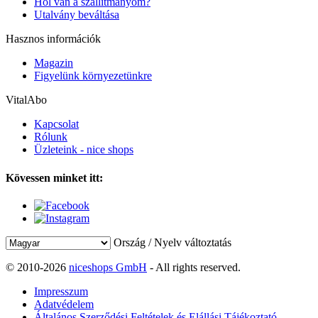
Hol van a szállítmányom?
Utalvány beváltása
Hasznos információk
Magazin
Figyelünk környezetünkre
VitalAbo
Kapcsolat
Rólunk
Üzleteink - nice shops
Kövessen minket itt:
Ország / Nyelv változtatás
© 2010-2026
niceshops GmbH
- All rights reserved.
Impresszum
Adatvédelem
Általános Szerződési Feltételek és Elállási Tájékoztató