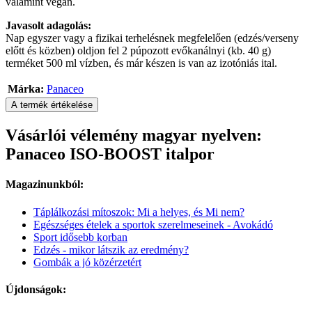
valamint vegán.
Javasolt adagolás:
Nap egyszer vagy a fizikai terhelésnek megfelelően (edzés/verseny
előtt és közben) oldjon fel 2 púpozott evőkanálnyi (kb. 40 g)
terméket 500 ml vízben, és már készen is van az izotóniás ital.
Márka:
Panaceo
A termék értékelése
Vásárlói vélemény magyar nyelven:
Panaceo ISO-BOOST italpor
Magazinunkból:
Táplálkozási mítoszok: Mi a helyes, és Mi nem?
Egészséges ételek a sportok szerelmeseinek - Avokádó
Sport idősebb korban
Edzés - mikor látszik az eredmény?
Gombák a jó közérzetért
Újdonságok: