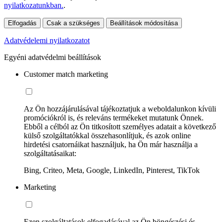
nyilatkozatunkban.
.
Elfogadás
Csak a szükséges
Beállítások módosítása
Adatvédelemi nyilatkozatot
Egyéni adatvédelmi beállítások
Customer match marketing
Az Ön hozzájárulásával tájékoztatjuk a weboldalunkon kívüli
promóciókról is, és releváns termékeket mutatunk Önnek.
Ebből a célból az Ön titkosított személyes adatait a következő
külső szolgáltatókkal összehasonlítjuk, és azok online
hirdetési csatornáikat használjuk, ha Ön már használja a
szolgáltatásaikat:
Bing, Criteo, Meta, Google, LinkedIn, Pinterest, TikTok
Marketing
Ezen szolgáltatások elfogadásával az Ön böngészési és