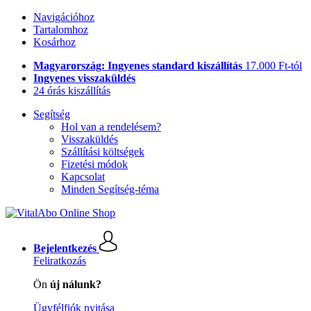
Navigációhoz
Tartalomhoz
Kosárhoz
Magyarország: Ingyenes standard kiszállítás
17.000 Ft-tól
Ingyenes visszaküldés
24 órás kiszállítás
Segítség
Hol van a rendelésem?
Visszaküldés
Szállítási költségek
Fizetési módok
Kapcsolat
Minden Segítség-téma
Bejelentkezés
Feliratkozás
Ön
új nálunk?
Ügyfélfiók nyitása