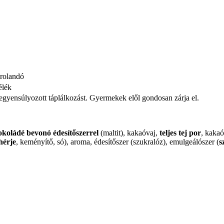
árolandó
élék
iegyensúlyozott táplálkozást. Gyermekek elől gondosan zárja el.
okoládé bevonó édesítőszerrel
(maltit), kakaóvaj,
teljes tej por
, kaka
hérje
, keményítő, só), aroma, édesítőszer (szukralóz), emulgeálószer (
s