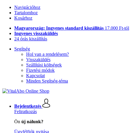
Navigációhoz
Tartalomhoz
Kosárhoz
Magyarország: Ingyenes standard kiszállítás
17.000 Ft-tól
Ingyenes visszaküldés
24 órás kiszállítás
Segítség
Hol van a rendelésem?
Visszaküldés
Szállítási költségek
Fizetési módok
Kapcsolat
Minden Segítség-téma
Bejelentkezés
Feliratkozás
Ön
új nálunk?
Ügyfélfiók nyitása