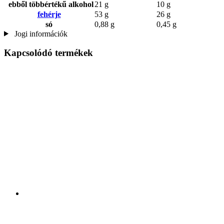
ebből többértékű alkohol
21 g
10 g
fehérje
53 g
26 g
só
0,88 g
0,45 g
Jogi információk
Kapcsolódó termékek