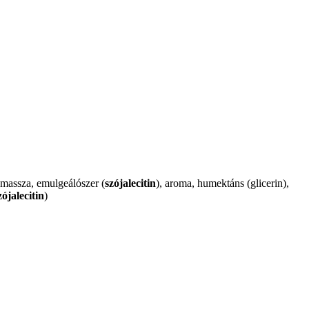
ómassza, emulgeálószer (
szójalecitin
), aroma, humektáns (glicerin),
zójalecitin
)