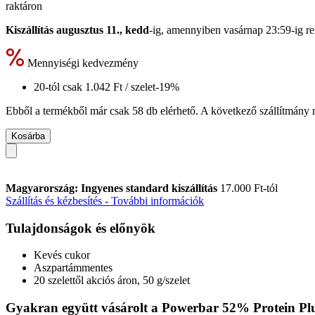
raktáron
Kiszállítás augusztus 11., kedd
-ig, amennyiben
vasárnap 23:59-ig
re
Mennyiségi kedvezmény
20-tól csak
1.042 Ft
/ szelet
-19%
Ebből a termékből már csak 58 db elérhető. A következő szállítmány m
Kosárba
Magyarország: Ingyenes standard kiszállítás
17.000 Ft-tól
Szállítás és kézbesítés - További információk
Tulajdonságok és előnyök
Kevés cukor
Aszpartámmentes
20 szelettől akciós áron, 50 g/szelet
Gyakran együtt vásárolt a Powerbar 52% Protein Plus