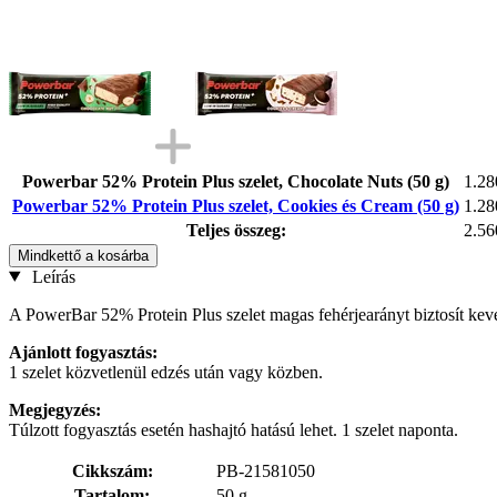
Powerbar 52% Protein Plus szelet, Chocolate Nuts (50 g)
1.28
Powerbar 52% Protein Plus szelet, Cookies és Cream (50 g)
1.28
Teljes összeg:
2.56
Mindkettő a kosárba
Leírás
A PowerBar 52% Protein Plus szelet magas fehérjearányt biztosít keve
Ajánlott fogyasztás:
1 szelet közvetlenül edzés után vagy közben.
Megjegyzés:
Túlzott fogyasztás esetén hashajtó hatású lehet. 1 szelet naponta.
Cikkszám:
PB-21581050
Tartalom:
50 g