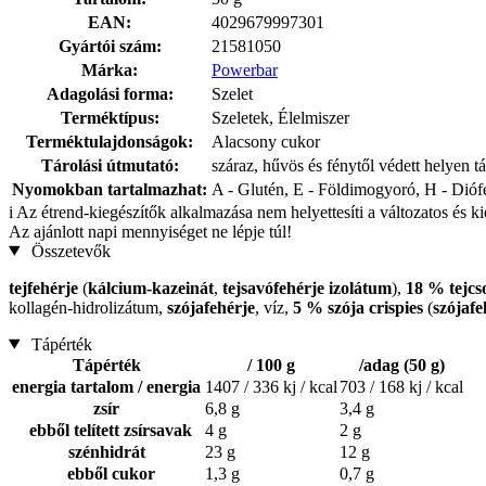
EAN:
4029679997301
Gyártói szám:
21581050
Márka:
Powerbar
Adagolási forma:
Szelet
Terméktípus:
Szeletek, Élelmiszer
Terméktulajdonságok:
Alacsony cukor
Tárolási útmutató:
száraz, hűvös és fénytől védett helyen t
Nyomokban tartalmazhat:
A - Glutén, E - Földimogyoró, H - Dióf
i
Az étrend-kiegészítők alkalmazása nem helyettesíti a változatos és k
Az ajánlott napi mennyiséget ne lépje túl!
Összetevők
tejfehérje
(
kálcium-kazeinát
,
tejsavófehérje izolátum
),
18 % tejcs
kollagén-hidrolizátum,
szójafehérje
, víz,
5 % szója crispies
(
szójafe
Tápérték
Tápérték
/ 100 g
/adag (50 g)
energia tartalom / energia
1407 / 336 kj / kcal
703 / 168 kj / kcal
zsír
6,8 g
3,4 g
ebből telített zsírsavak
4 g
2 g
szénhidrát
23 g
12 g
ebből cukor
1,3 g
0,7 g