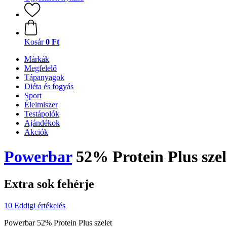
Kosár
0 Ft
Márkák
Megfelelő
Tápanyagok
Diéta és fogyás
Sport
Élelmiszer
Testápolók
Ajándékok
Akciók
Powerbar
52% Protein Plus szel
Extra sok fehérje
10 Eddigi értékelés
Powerbar 52% Protein Plus szelet