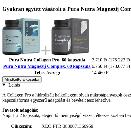
Gyakran együtt vásárolt a Pura Nutra Magnezij Com
Pura Nutra Collagen Pro, 60 kapszula
7.710 Ft
(175.227 Ft 
Pura Nutra Magnezij Complex, 60 kapszula
6.750 Ft
(173.077 Ft 
Teljes összeg:
14.460 Ft
Mindkettő a kosárba
Leírás
A Collagen Pro a hidrolizált halkollagént olyan mikrotápanyagok össze
kapszulaforma egyszerű adagolást és bevételt tesz lehetővé.
Javasolt adagolás:
Napi 1 x 2 kapszula, elegendő mennyiségű vízzel, étkezés közben be
Cikkszám:
XEC-FTR-3830071360959