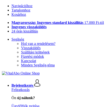
Navigációhoz
Tartalomhoz
Kosárhoz
Magyarország: Ingyenes standard kiszállítás
17.000 Ft-tól
Ingyenes visszaküldés
24 órás kiszállítás
Segítség
Hol van a rendelésem?
Visszaküldés
Szállítási költségek
Fizetési módok
Kapcsolat
Minden Segítség-téma
Bejelentkezés
Feliratkozás
Ön
új nálunk?
Ügyfélfiók nyitása