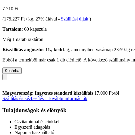
7.710 Ft
(
175.227 Ft / kg
, 27% áfával
-
Szállítási díjak
)
Tartalom:
60 kapszula
Még 1 darab raktáron
Kiszállítás augusztus 11., kedd
-ig, amennyiben
vasárnap 23:59-ig
re
Ebből a termékből már csak 1 db elérhető. A következő szállítmány má
Kosárba
Magyarország: Ingyenes standard kiszállítás
17.000 Ft-tól
Szállítás és kézbesítés - További információk
Tulajdonságok és előnyök
C-vitaminnal és cinkkel
Egyszerű adagolás
Naponta használható