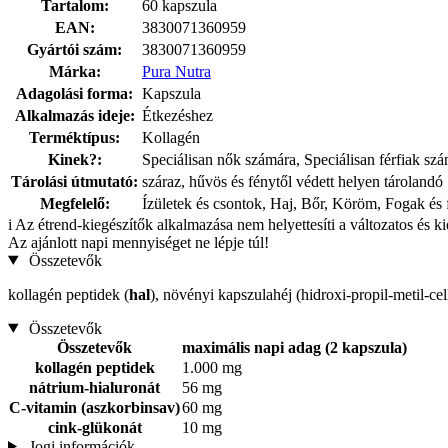
Tartalom:
60 kapszula
EAN:
3830071360959
Gyártói szám:
3830071360959
Márka:
Pura Nutra
Adagolási forma:
Kapszula
Alkalmazás ideje:
Étkezéshez
Terméktípus:
Kollagén
Kinek?:
Speciálisan nők számára, Speciálisan férfiak sz
Tárolási útmutató:
száraz, hűvös és fénytől védett helyen tárolandó
Megfelelő:
Ízületek és csontok, Haj, Bőr, Köröm, Fogak és 
i
Az étrend-kiegészítők alkalmazása nem helyettesíti a változatos és k
Az ajánlott napi mennyiséget ne lépje túl!
Összetevők
kollagén peptidek (
hal
), növényi kapszulahéj (hidroxi-propil-metil-ce
Összetevők
Összetevők
maximális napi adag (2 kapszula)
kollagén peptidek
1.000 mg
nátrium-hialuronát
56 mg
C-vitamin (aszkorbinsav)
60 mg
cink-glükonát
10 mg
Jogi információk