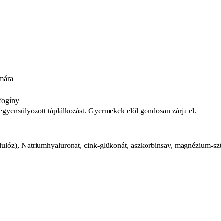
ámára
fogíny
iegyensúlyozott táplálkozást. Gyermekek elől gondosan zárja el.
llulóz), Natriumhyaluronat, cink-glükonát, aszkorbinsav, magnézium-szte