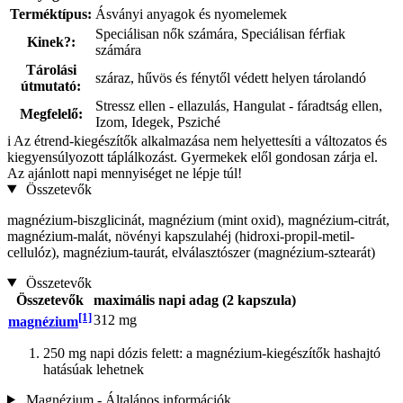
Terméktípus:
Ásványi anyagok és nyomelemek
Speciálisan nők számára, Speciálisan férfiak
Kinek?:
számára
Tárolási
száraz, hűvös és fénytől védett helyen tárolandó
útmutató:
Stressz ellen - ellazulás, Hangulat - fáradtság ellen,
Megfelelő:
Izom, Idegek, Psziché
i
Az étrend-kiegészítők alkalmazása nem helyettesíti a változatos és
kiegyensúlyozott táplálkozást. Gyermekek elől gondosan zárja el.
Az ajánlott napi mennyiséget ne lépje túl!
Összetevők
magnézium-biszglicinát, magnézium (mint oxid), magnézium-citrát,
magnézium-malát, növényi kapszulahéj (hidroxi-propil-metil-
cellulóz), magnézium-taurát, elválasztószer (magnézium-sztearát)
Összetevők
Összetevők
maximális napi adag (2 kapszula)
[1]
312 mg
magnézium
250 mg napi dózis felett: a magnézium-kiegészítők hashajtó
hatásúak lehetnek
Magnézium - Általános információk