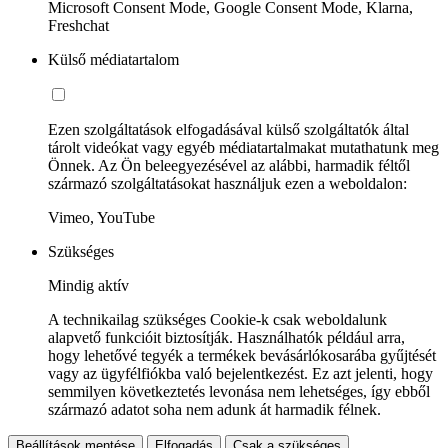
Microsoft Consent Mode, Google Consent Mode, Klarna,
Freshchat
Külső médiatartalom
Ezen szolgáltatások elfogadásával külső szolgáltatók által
tárolt videókat vagy egyéb médiatartalmakat mutathatunk meg
Önnek. Az Ön beleegyezésével az alábbi, harmadik féltől
származó szolgáltatásokat használjuk ezen a weboldalon:
Vimeo, YouTube
Szükséges
Mindig aktív
A technikailag szükséges Cookie-k csak weboldalunk
alapvető funkcióit biztosítják. Használhatók például arra,
hogy lehetővé tegyék a termékek bevásárlókosarába gyűjtését
vagy az ügyfélfiókba való bejelentkezést. Ez azt jelenti, hogy
semmilyen következtetés levonása nem lehetséges, így ebből
származó adatot soha nem adunk át harmadik félnek.
Beállítások mentése
Elfogadás
Csak a szükséges