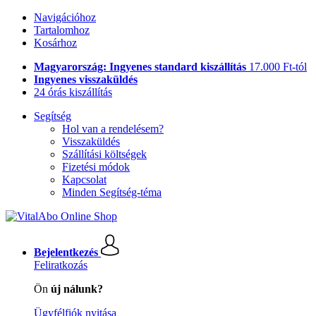
Navigációhoz
Tartalomhoz
Kosárhoz
Magyarország: Ingyenes standard kiszállítás
17.000 Ft-tól
Ingyenes visszaküldés
24 órás kiszállítás
Segítség
Hol van a rendelésem?
Visszaküldés
Szállítási költségek
Fizetési módok
Kapcsolat
Minden Segítség-téma
Bejelentkezés
Feliratkozás
Ön
új nálunk?
Ügyfélfiók nyitása