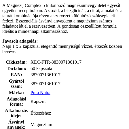
A Magnezij Complex 5 különböző magnéziumvegyületet egyesít
egyetlen receptúrában. Az oxid, a biszglicinát, a citrát, a malát és a
taurát kombinációja révén a szervezet különböző szükségleteit
fedezi. Esszenciális ásványi anyagként a magnézium számos
feladatot lát el a szervezetben. A gondosan összeállított formula
ideális a mindennapi alkalmazáshoz.
Javasolt adagolás:
Napi 1 x 2 kapszula, elegendő mennyiségű vízzel, étkezés közben
bevéve.
Cikkszám:
XEC-FTR-3830071361017
Tartalom:
60 kapszula
EAN:
3830071361017
Gyártói
3830071361017
szám:
Márka:
Pura Nutra
Adagolási
Kapszula
forma:
Alkalmazás
Étkezéshez
ideje:
Ásványi
Magnézium
anyagok: