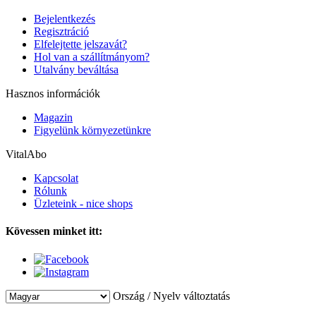
Bejelentkezés
Regisztráció
Elfelejtette jelszavát?
Hol van a szállítmányom?
Utalvány beváltása
Hasznos információk
Magazin
Figyelünk környezetünkre
VitalAbo
Kapcsolat
Rólunk
Üzleteink - nice shops
Kövessen minket itt:
Ország / Nyelv változtatás