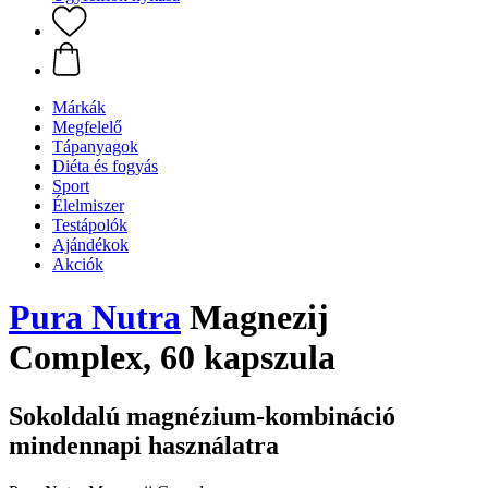
Márkák
Megfelelő
Tápanyagok
Diéta és fogyás
Sport
Élelmiszer
Testápolók
Ajándékok
Akciók
Pura Nutra
Magnezij
Complex, 60 kapszula
Sokoldalú magnézium-kombináció
mindennapi használatra