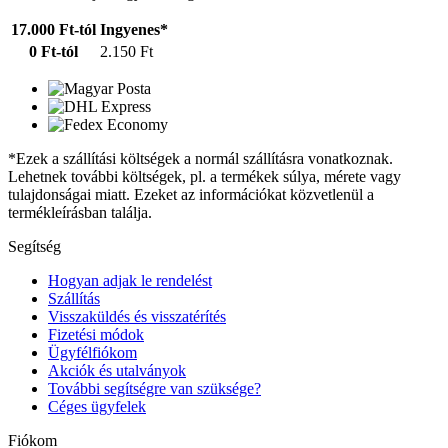
17.000 Ft-tól
Ingyenes*
0 Ft-tól
2.150 Ft
*Ezek a szállítási költségek a normál szállításra vonatkoznak.
Lehetnek további költségek, pl. a termékek súlya, mérete vagy
tulajdonságai miatt. Ezeket az információkat közvetlenül a
termékleírásban találja.
Segítség
Hogyan adjak le rendelést
Szállítás
Visszaküldés és visszatérítés
Fizetési módok
Ügyfélfiókom
Akciók és utalványok
További segítségre van szüksége?
Céges ügyfelek
Fiókom