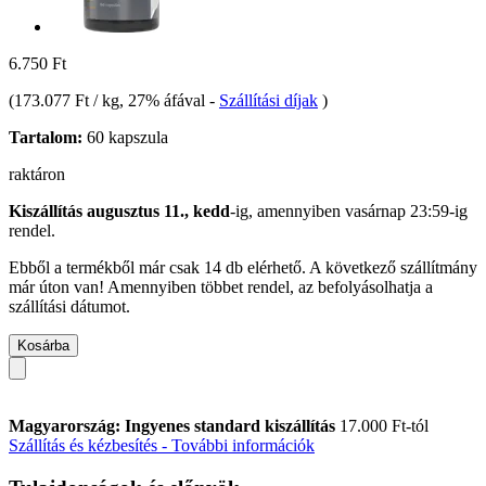
6.750 Ft
(
173.077 Ft / kg
, 27% áfával
-
Szállítási díjak
)
Tartalom:
60 kapszula
raktáron
Kiszállítás augusztus 11., kedd
-ig, amennyiben
vasárnap 23:59-ig
rendel.
Ebből a termékből már csak 14 db elérhető. A következő szállítmány
már úton van! Amennyiben többet rendel, az befolyásolhatja a
szállítási dátumot.
Kosárba
Magyarország: Ingyenes standard kiszállítás
17.000 Ft-tól
Szállítás és kézbesítés - További információk