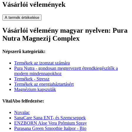
Vásárlói vélemények
A termék értékelése
Vásárlói vélemény magyar nyelven: Pura
Nutra Magnezij Complex
Népszerű kategóriák:
Termékek az izomzat számára
Pura Nutra - gondosan megtervezett étrendkiegészítők a
modern mindennapokhoz
Termékek - Stressz
Termékek az energiaháztartásért
Magnézium kapszulák
VitalAbo felfedezése:
Novalac
SanaCare Sana ENT- és Szemcseppek
ENZBORN Aloe Vera Prémium Spray
Purasana Green Smoothie Italpor - Bio