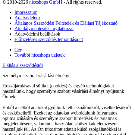
© 2010-2026
niceshops GmbH
- All rights reserved.
Impresszum
Adatvédelem
Általános Szerződési Feltételek és Elállási Tájékoztató
Akadálymentesítési nyilatkozat
Adatvédelmi beállítások
Előfizetéses szerződés lemondása itt
Cég
További niceshops üzletek
Elállás a szerződéstől
Személyre szabott vásárlási élmény
Hozzájárulásával sütiket (cookies) és egyéb technológiákat
használunk, hogy személyre szabott vásárlási élményt nyújtsunk
Önnek.
Ebből a célból adatokat gyűjtünk felhasználóinkról, viselkedésükről
és eszközeikről. Ezeket az adatokat weboldalunk folyamatos
optimalizálására és személyre szabott hirdetések és tartalmak
megjelenítésére, valamint a használati statisztikák elemzésére
használjuk fel. Az Ön titkosított adatait külső szolgáltatókkal is
szinkronizálhatjuk, és az ő online hirdetési csatornáikon keresztül