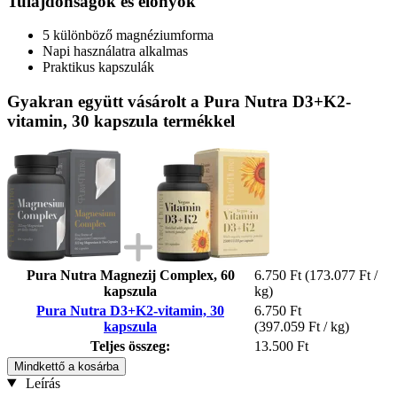
Tulajdonságok és előnyök
5 különböző magnéziumforma
Napi használatra alkalmas
Praktikus kapszulák
Gyakran együtt vásárolt a Pura Nutra D3+K2-
vitamin, 30 kapszula termékkel
Pura Nutra Magnezij Complex, 60
6.750 Ft
(173.077 Ft /
kapszula
kg)
Pura Nutra D3+K2-vitamin, 30
6.750 Ft
kapszula
(397.059 Ft / kg)
Teljes összeg:
13.500 Ft
Mindkettő a kosárba
Leírás