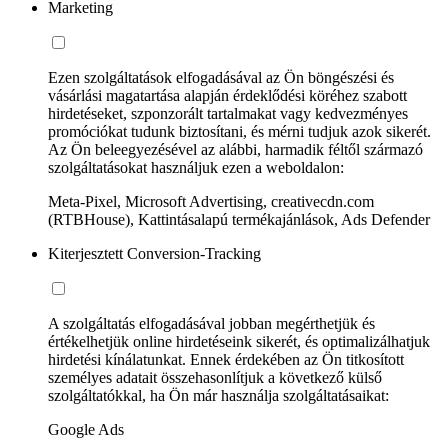
Marketing
Ezen szolgáltatások elfogadásával az Ön böngészési és
vásárlási magatartása alapján érdeklődési köréhez szabott
hirdetéseket, szponzorált tartalmakat vagy kedvezményes
promóciókat tudunk biztosítani, és mérni tudjuk azok sikerét.
Az Ön beleegyezésével az alábbi, harmadik féltől származó
szolgáltatásokat használjuk ezen a weboldalon:
Meta-Pixel, Microsoft Advertising, creativecdn.com
(RTBHouse), Kattintásalapú termékajánlások, Ads Defender
Kiterjesztett Conversion-Tracking
A szolgáltatás elfogadásával jobban megérthetjük és
értékelhetjük online hirdetéseink sikerét, és optimalizálhatjuk
hirdetési kínálatunkat. Ennek érdekében az Ön titkosított
személyes adatait összehasonlítjuk a következő külső
szolgáltatókkal, ha Ön már használja szolgáltatásaikat:
Google Ads