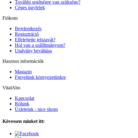
További segítségre van szüksége?
Céges ügyfelek
Fiókom
Bejelentkezés
Regisztráció
Elfelejtette jelszavát?
Hol van a szállítmányom?
Utalvány beváltása
Hasznos információk
Magazin
Figyelünk környezetünkre
VitalAbo
Kapcsolat
Rólunk
Üzleteink - nice shops
Kövessen minket itt: