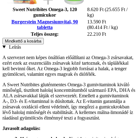
Sweet Nutribites Omega-3, 120
8.620 Ft
(25.655 Ft /
gumicukor
kg)
Burgerstein Magnesiumvital, 90
13.590 Ft
tabletta
(80.414 Ft / kg)
Teljes összeg:
22.210 Ft
Mindkettő a kosárba
Leírás
A szervezet nem képes önállóan előállítani az Omega-3 zsírsavakat,
ezért ezek az esszenciális zsírsavak közé tartoznak, és táplálékkal
kell bevinni őket. Az Omega-3 legjobb forrásai a halak, a tenger
gyümölcsei, valamint egyes magvak és diófélék.
A Sweet Nutribites gluténmentes Omega-3 gumivitaminok kiváló
minőségű, tisztított halolaj koncentrátumból származó EPA, DHA és
ALA zsírsavakkal látják el szervezetét. Emellett a gumivitaminok
A-, D3- és E-vitaminnal is dúsítottak. Az E-vitamin garantálja a
zsírsavak oxidáció elleni védelmét, így megőrzi a gumicukrokban
lévő halolaj minőségét és stabilitását. A kellemes málna-limonádé íz
ráadásul gyümölcsös élménnyé teszi a fogyasztást.
Javasolt adagolás: