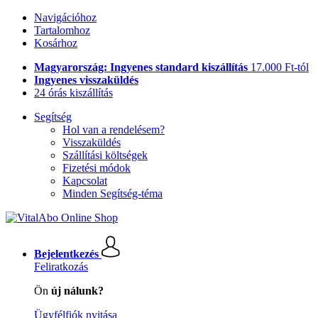
Navigációhoz
Tartalomhoz
Kosárhoz
Magyarország: Ingyenes standard kiszállítás
17.000 Ft-tól
Ingyenes visszaküldés
24 órás kiszállítás
Segítség
Hol van a rendelésem?
Visszaküldés
Szállítási költségek
Fizetési módok
Kapcsolat
Minden Segítség-téma
Bejelentkezés
Feliratkozás
Ön
új nálunk?
Ügyfélfiók nyitása