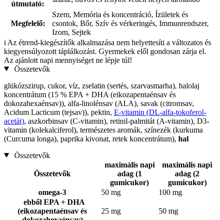
útmutató:
Szem, Memória és koncentráció, Ízületek és
Megfelelő:
csontok, Bőr, Szív és vérkeringés, Immunrendszer,
Izom, Sejtek
i
Az étrend-kiegészítők alkalmazása nem helyettesíti a változatos és
kiegyensúlyozott táplálkozást. Gyermekek elől gondosan zárja el.
Az ajánlott napi mennyiséget ne lépje túl!
Összetevők
glükózszirup, cukor, víz, zselatin (sertés, szarvasmarha), halolaj
koncentrátum (15 % EPA + DHA (eikozapentaénsav és
dokozahexaénsav)), alfa-linolénsav (ALA), savak (citromsav,
Acidum Lacticum (tejsav)), pektin,
E-vitamin (DL-alfa-tokoferol-
acetát)
, aszkorbinsav (C-vitamin), retinil-palmitát (A-vitamin), D3-
vitamin (kolekalciferol), természetes aromák, színezék (kurkuma
(Curcuma longa), paprika kivonat, retek koncentrátum),
hal
Összetevők
maximális napi
maximális napi
Összetevők
adag (1
adag (2
gumicukor)
gumicukor)
omega-3
50 mg
100 mg
ebből EPA + DHA
(eikozapentaénsav és
25 mg
50 mg
dokozahexaénsav)