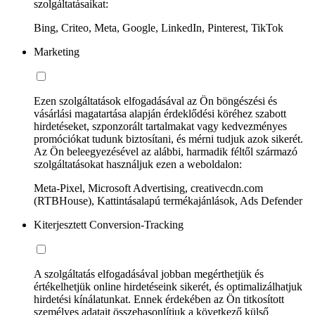
szolgáltatásaikat:
Bing, Criteo, Meta, Google, LinkedIn, Pinterest, TikTok
Marketing
Ezen szolgáltatások elfogadásával az Ön böngészési és
vásárlási magatartása alapján érdeklődési köréhez szabott
hirdetéseket, szponzorált tartalmakat vagy kedvezményes
promóciókat tudunk biztosítani, és mérni tudjuk azok sikerét.
Az Ön beleegyezésével az alábbi, harmadik féltől származó
szolgáltatásokat használjuk ezen a weboldalon:
Meta-Pixel, Microsoft Advertising, creativecdn.com
(RTBHouse), Kattintásalapú termékajánlások, Ads Defender
Kiterjesztett Conversion-Tracking
A szolgáltatás elfogadásával jobban megérthetjük és
értékelhetjük online hirdetéseink sikerét, és optimalizálhatjuk
hirdetési kínálatunkat. Ennek érdekében az Ön titkosított
személyes adatait összehasonlítjuk a következő külső