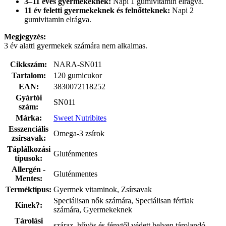
3–11 éves gyermekeknek:
Napi 1 gumivitamin elrágva.
11 év feletti gyermekeknek és felnőtteknek:
Napi 2
gumivitamin elrágva.
Megjegyzés:
3 év alatti gyermekek számára nem alkalmas.
Cikkszám:
NARA-SN011
Tartalom:
120 gumicukor
EAN:
3830072118252
Gyártói
SN011
szám:
Márka:
Sweet Nutribites
Esszenciális
Omega-3 zsírok
zsírsavak:
Táplálkozási
Gluténmentes
típusok:
Allergén -
Gluténmentes
Mentes:
Terméktípus:
Gyermek vitaminok, Zsírsavak
Speciálisan nők számára, Speciálisan férfiak
Kinek?:
számára, Gyermekeknek
Tárolási
száraz, hűvös és fénytől védett helyen tárolandó