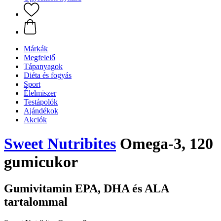
Márkák
Megfelelő
Tápanyagok
Diéta és fogyás
Sport
Élelmiszer
Testápolók
Ajándékok
Akciók
Sweet Nutribites
Omega-3, 120
gumicukor
Gumivitamin EPA, DHA és ALA
tartalommal