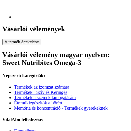
Vásárlói vélemények
A termék értékelése
Vásárlói vélemény magyar nyelven:
Sweet Nutribites Omega-3
Népszerű kategóriák:
Termékek az izomzat számára
Termékek - Szív és Keringés
Termékek a szemek támogatására
Étrendkiegészítők a bőrért
Memória és koncentráció - Termékek gyerekeknek
VitalAbo felfedezése:
Doppelherz