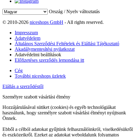
Ország / Nyelv változtatás
© 2010-2026
niceshops GmbH
- All rights reserved.
Impresszum
Adatvédelem
Általános Szerződési Feltételek és Elállási Tájékoztató
Akadálymentesítési nyilatkozat
Adatvédelmi beállítások
Előfizetéses szerződés lemondása itt
Cég
További niceshops üzletek
Elállás a szerződéstől
Személyre szabott vásárlási élmény
Hozzájárulásával sütiket (cookies) és egyéb technológiákat
használunk, hogy személyre szabott vásárlási élményt nyújtsunk
Önnek.
Ebből a célból adatokat gyűjtünk felhasználóinkról, viselkedésükről
és eszközeikről. Ezeket az adatokat weboldalunk folyamatos