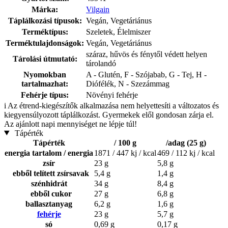
Márka:
Vilgain
Táplálkozási típusok:
Vegán, Vegetáriánus
Terméktípus:
Szeletek, Élelmiszer
Terméktulajdonságok:
Vegán, Vegetáriánus
száraz, hűvös és fénytől védett helyen
Tárolási útmutató:
tárolandó
Nyomokban
A - Glutén, F - Szójabab, G - Tej, H -
tartalmazhat:
Diófélék, N - Szezámmag
Fehérje típus:
Növényi fehérje
i
Az étrend-kiegészítők alkalmazása nem helyettesíti a változatos és
kiegyensúlyozott táplálkozást. Gyermekek elől gondosan zárja el.
Az ajánlott napi mennyiséget ne lépje túl!
Tápérték
Tápérték
/ 100 g
/adag (25 g)
energia tartalom / energia
1871 / 447 kj / kcal
469 / 112 kj / kcal
zsír
23 g
5,8 g
ebből telített zsírsavak
5,4 g
1,4 g
szénhidrát
34 g
8,4 g
ebből cukor
27 g
6,8 g
ballasztanyag
6,2 g
1,6 g
fehérje
23 g
5,7 g
só
0,69 g
0,17 g