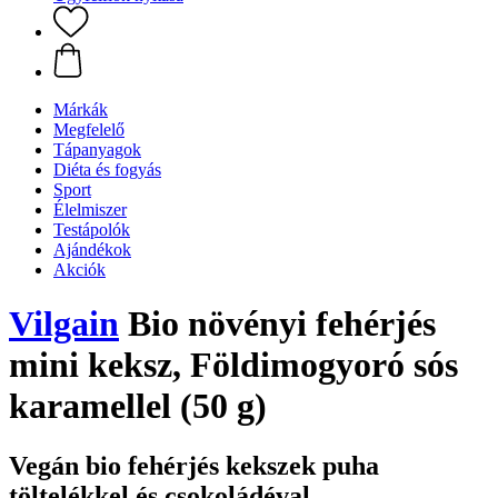
Márkák
Megfelelő
Tápanyagok
Diéta és fogyás
Sport
Élelmiszer
Testápolók
Ajándékok
Akciók
Vilgain
Bio növényi fehérjés
mini keksz, Földimogyoró sós
karamellel (50 g)
Vegán bio fehérjés kekszek puha
töltelékkel és csokoládéval