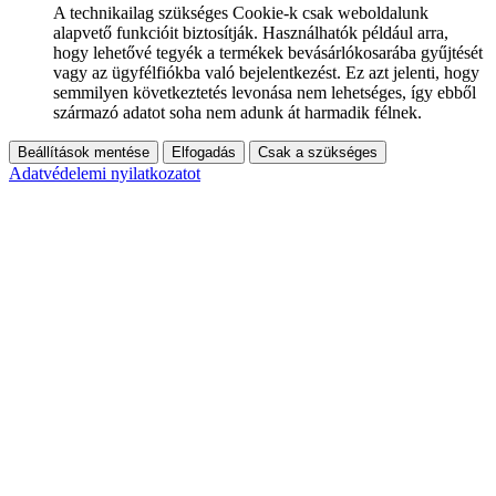
A technikailag szükséges Cookie-k csak weboldalunk
alapvető funkcióit biztosítják. Használhatók például arra,
hogy lehetővé tegyék a termékek bevásárlókosarába gyűjtését
vagy az ügyfélfiókba való bejelentkezést. Ez azt jelenti, hogy
semmilyen következtetés levonása nem lehetséges, így ebből
származó adatot soha nem adunk át harmadik félnek.
Beállítások mentése
Elfogadás
Csak a szükséges
Adatvédelemi nyilatkozatot