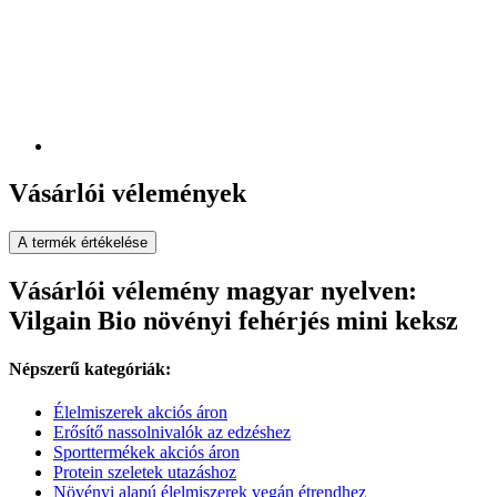
Vásárlói vélemények
A termék értékelése
Vásárlói vélemény magyar nyelven:
Vilgain Bio növényi fehérjés mini keksz
Népszerű kategóriák:
Élelmiszerek akciós áron
Erősítő nassolnivalók az edzéshez
Sporttermékek akciós áron
Protein szeletek utazáshoz
Növényi alapú élelmiszerek vegán étrendhez