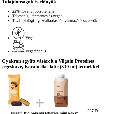
Tulajdonságok és előnyök
22% növényi borsófehérje
Teljesen gluténmentes és vegán
Tiszta biológiai gazdálkodásból származó összetevők
Vegán
Vegetáriánus
Gyakran együtt vásárolt a Vilgain Proteines
jegeskávé, Karamellás latte (330 ml) termékkel
937 Ft
Vilgain Bio növényi fehérjés mini keksz,