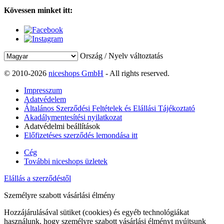
Kövessen minket itt:
Ország / Nyelv változtatás
© 2010-2026
niceshops GmbH
- All rights reserved.
Impresszum
Adatvédelem
Általános Szerződési Feltételek és Elállási Tájékoztató
Akadálymentesítési nyilatkozat
Adatvédelmi beállítások
Előfizetéses szerződés lemondása itt
Cég
További niceshops üzletek
Elállás a szerződéstől
Személyre szabott vásárlási élmény
Hozzájárulásával sütiket (cookies) és egyéb technológiákat
használunk, hogy személyre szabott vásárlási élményt nyújtsunk