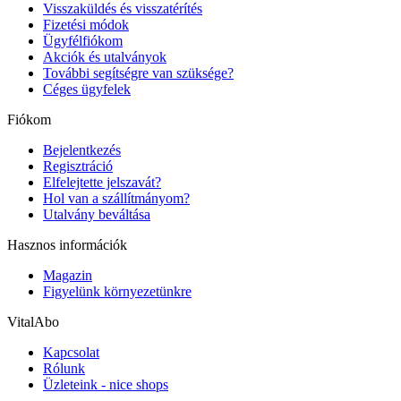
Visszaküldés és visszatérítés
Fizetési módok
Ügyfélfiókom
Akciók és utalványok
További segítségre van szüksége?
Céges ügyfelek
Fiókom
Bejelentkezés
Regisztráció
Elfelejtette jelszavát?
Hol van a szállítmányom?
Utalvány beváltása
Hasznos információk
Magazin
Figyelünk környezetünkre
VitalAbo
Kapcsolat
Rólunk
Üzleteink - nice shops