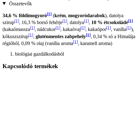
Összetevők
[1]
34,6 % földimogyoró
(
krém
,
mogyoródarabok
), datolya
[1]
[1]
[1]
[1]
szirup
, 16,3 % borsó fehérje
, datolya
,
10 % étcsokoládé
[1]
[1]
[1]
[1]
[1]
(kakaómassza
, nádcukor
, kakaóvaj
, kakaópor
, vanília
),
[1]
[1]
kókuszszirup
,
gluténmentes zabpehely
, 0,34 % só a Himalája
[1]
régióból, 0,09 % olaj (vanília aroma
, karamell aroma)
biológiai gazdálkodásból
Kapcsolódó termékek