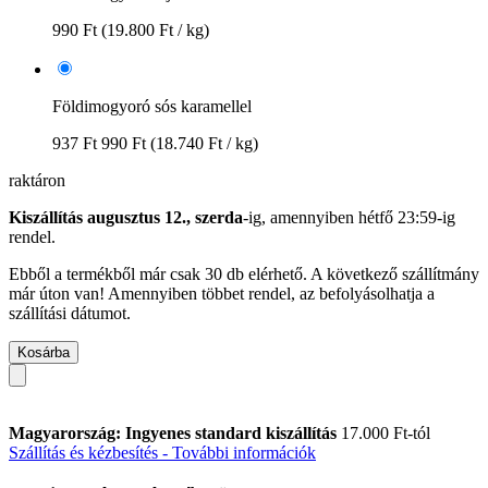
990 Ft
(19.800 Ft / kg)
Földimogyoró sós karamellel
937 Ft
990 Ft
(18.740 Ft / kg)
raktáron
Kiszállítás augusztus 12., szerda
-ig, amennyiben
hétfő 23:59-ig
rendel.
Ebből a termékből már csak 30 db elérhető. A következő szállítmány
már úton van! Amennyiben többet rendel, az befolyásolhatja a
szállítási dátumot.
Kosárba
Magyarország: Ingyenes standard kiszállítás
17.000 Ft-tól
Szállítás és kézbesítés - További információk