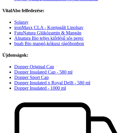
VitalAbo felfedezése:
Solaray
ironMaxx CLA - Konjugált Linolsav
FutuNatura Glükózamin & Mangán
Alnatura Bio teljes kiőrlésű sós perec
buah Bio mangó-kókusz rágóbonbon
Újdonságok:
Dopper Original Cap
Dopper Insulated Cap - 580 ml
Dopper Sport Cap
Dopper Insulated x Royal Delft - 580 ml
Dopper Insulated - 1000 ml