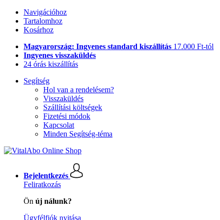
Navigációhoz
Tartalomhoz
Kosárhoz
Magyarország: Ingyenes standard kiszállítás
17.000 Ft-tól
Ingyenes visszaküldés
24 órás kiszállítás
Segítség
Hol van a rendelésem?
Visszaküldés
Szállítási költségek
Fizetési módok
Kapcsolat
Minden Segítség-téma
Bejelentkezés
Feliratkozás
Ön
új nálunk?
Ügyfélfiók nyitása