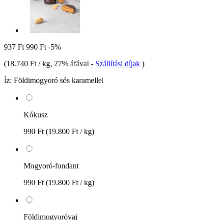
937 Ft
990 Ft
-5%
(
18.740 Ft / kg
, 27% áfával
-
Szállítási díjak
)
Íz:
Földimogyoró sós karamellel
Kókusz
990 Ft
(19.800 Ft / kg)
Mogyoró-fondant
990 Ft
(19.800 Ft / kg)
Földimogyoróvaj