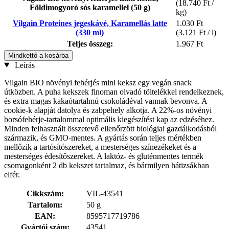
(18.740 Ft /
Földimogyoró sós karamellel (50 g)
kg)
Vilgain Proteines jegeskávé, Karamellás latte
1.030 Ft
(330 ml)
(3.121 Ft / l)
Teljes összeg:
1.967 Ft
Mindkettő a kosárba
Leírás
Vilgain BIO növényi fehérjés mini keksz egy vegán snack
útközben. A puha kekszek finoman olvadó töltelékkel rendelkeznek,
és extra magas kakaótartalmú csokoládéval vannak bevonva. A
cookie-k alapját datolya és zabpehely alkotja. A 22%-os növényi
borsófehérje-tartalommal optimális kiegészítést kap az edzéséhez.
Minden felhasznált összetevő ellenőrzött biológiai gazdálkodásból
származik, és GMO-mentes. A gyártás során teljes mértékben
mellőzik a tartósítószereket, a mesterséges színezékeket és a
mesterséges édesítőszereket. A laktóz- és gluténmentes termék
csomagonként 2 db kekszet tartalmaz, és bármilyen hátizsákban
elfér.
Cikkszám:
VIL-43541
Tartalom:
50 g
EAN:
8595717719786
Gyártói szám:
43541