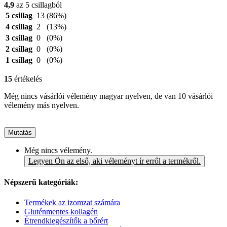
4,9
az 5 csillagból
5 csillag
13
(86%)
4 csillag
2
(13%)
3 csillag
0
(0%)
2 csillag
0
(0%)
1 csillag
0
(0%)
15
értékelés
Még nincs vásárlói vélemény magyar nyelven, de van 10 vásárlói
vélemény más nyelven.
Mutatás
Még nincs vélemény.
Legyen Ön az első, aki véleményt ír erről a termékről.
Népszerű kategóriák:
Termékek az izomzat számára
Gluténmentes kollagén
Étrendkiegészítők a bőrért