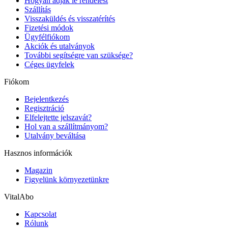
Hogyan adjak le rendelést
Szállítás
Visszaküldés és visszatérítés
Fizetési módok
Ügyfélfiókom
Akciók és utalványok
További segítségre van szüksége?
Céges ügyfelek
Fiókom
Bejelentkezés
Regisztráció
Elfelejtette jelszavát?
Hol van a szállítmányom?
Utalvány beváltása
Hasznos információk
Magazin
Figyelünk környezetünkre
VitalAbo
Kapcsolat
Rólunk