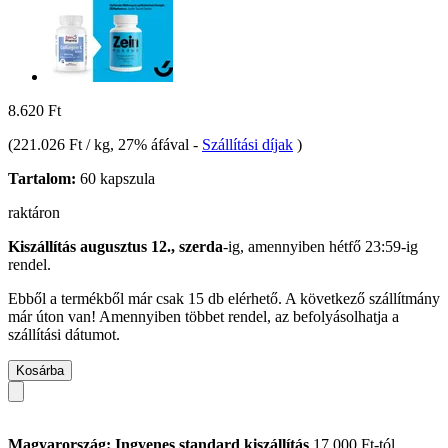
8.620 Ft
(
221.026 Ft / kg
, 27% áfával
-
Szállítási díjak
)
Tartalom:
60 kapszula
raktáron
Kiszállítás augusztus 12., szerda
-ig, amennyiben
hétfő 23:59-ig
rendel.
Ebből a termékből már csak 15 db elérhető. A következő szállítmány
már úton van! Amennyiben többet rendel, az befolyásolhatja a
szállítási dátumot.
Kosárba
Magyarország: Ingyenes standard kiszállítás
17.000 Ft-tól