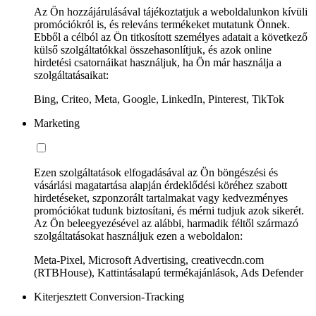
Az Ön hozzájárulásával tájékoztatjuk a weboldalunkon kívüli
promóciókról is, és releváns termékeket mutatunk Önnek.
Ebből a célból az Ön titkosított személyes adatait a következő
külső szolgáltatókkal összehasonlítjuk, és azok online
hirdetési csatornáikat használjuk, ha Ön már használja a
szolgáltatásaikat:
Bing, Criteo, Meta, Google, LinkedIn, Pinterest, TikTok
Marketing
Ezen szolgáltatások elfogadásával az Ön böngészési és
vásárlási magatartása alapján érdeklődési köréhez szabott
hirdetéseket, szponzorált tartalmakat vagy kedvezményes
promóciókat tudunk biztosítani, és mérni tudjuk azok sikerét.
Az Ön beleegyezésével az alábbi, harmadik féltől származó
szolgáltatásokat használjuk ezen a weboldalon:
Meta-Pixel, Microsoft Advertising, creativecdn.com
(RTBHouse), Kattintásalapú termékajánlások, Ads Defender
Kiterjesztett Conversion-Tracking