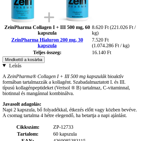
ZeinPharma Collagen I + III 500 mg, 60
8.620 Ft
(221.026 Ft /
kapszula
kg)
ZeinPharma Hialuron 200 mg, 30
7.520 Ft
kapszula
(1.074.286 Ft / kg)
Teljes összeg:
16.140 Ft
Mindkettő a kosárba
Leírás
A
ZeinPharma®
Collagen I + III 500 mg kapszulák
bioaktív
formában tartalmazzák a kollagént. Szabadalmaztatott I. és III.
típusú kollagénpeptideket (Verisol
®
B) tartalmaz, C-vitaminnal,
biotinnal és mangánnal kombinálva.
Javasolt adagolás:
Napi 2 kapszula, bő folyadékkal, étkezés előtt vagy közben bevéve.
A csomag tartalma 4 hétre elegendő, ha betartja a napi ajánlást.
Cikkszám:
ZP-12733
Tartalom:
60 kapszula
EAN:
4260085383115