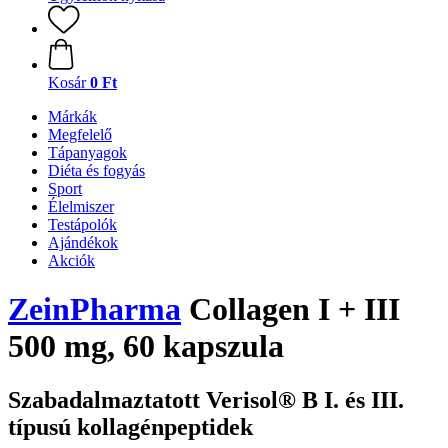
Kosár
0 Ft
Márkák
Megfelelő
Tápanyagok
Diéta és fogyás
Sport
Élelmiszer
Testápolók
Ajándékok
Akciók
ZeinPharma
Collagen I + III
500 mg, 60 kapszula
Szabadalmaztatott Verisol® B I. és III.
típusú kollagénpeptidek