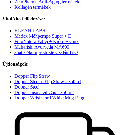
ZeinPharma Anti-Aging termékek
Kollagén termékek
VitalAbo felfedezése:
KLEAN LABS
Medex Méhpempő Super + D
FutuNatura Fahéj + Króm + Cink
Maharishi Ayurveda MA690
anatis Naturprodukte Csalán BIO
Újdonságok:
Dopper Flip Straw
Dopper Steel x Flip Straw - 350 ml
Dopper Steel
Dopper Insulated Cap - 350 ml
Dopper Wrist Cord White Mug Ring