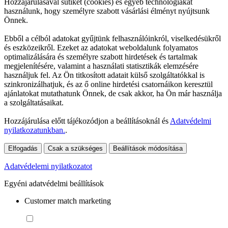
Hozzájárulásával sütiket (cookies) és egyéb technológiákat
használunk, hogy személyre szabott vásárlási élményt nyújtsunk
Önnek.
Ebből a célból adatokat gyűjtünk felhasználóinkról, viselkedésükről
és eszközeikről. Ezeket az adatokat weboldalunk folyamatos
optimalizálására és személyre szabott hirdetések és tartalmak
megjelenítésére, valamint a használati statisztikák elemzésére
használjuk fel. Az Ön titkosított adatait külső szolgáltatókkal is
szinkronizálhatjuk, és az ő online hirdetési csatornáikon keresztül
ajánlatokat mutathatunk Önnek, de csak akkor, ha Ön már használja
a szolgáltatásaikat.
Hozzájárulása előtt tájékozódjon a beállításoknál és
Adatvédelmi
nyilatkozatunkban.
.
Elfogadás
Csak a szükséges
Beállítások módosítása
Adatvédelemi nyilatkozatot
Egyéni adatvédelmi beállítások
Customer match marketing