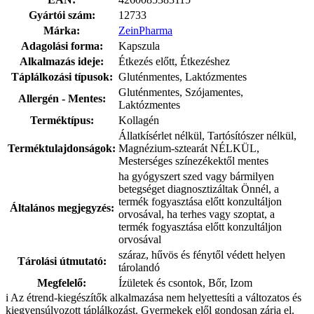
Gyártói szám:
12733
Márka:
ZeinPharma
Adagolási forma:
Kapszula
Alkalmazás ideje:
Étkezés előtt, Étkezéshez
Táplálkozási típusok:
Gluténmentes, Laktózmentes
Gluténmentes, Szójamentes,
Allergén - Mentes:
Laktózmentes
Terméktípus:
Kollagén
Állatkísérlet nélkül, Tartósítószer nélkül,
Terméktulajdonságok:
Magnézium-sztearát NÉLKÜL,
Mesterséges színezékektől mentes
ha gyógyszert szed vagy bármilyen
betegséget diagnosztizáltak Önnél, a
termék fogyasztása előtt konzultáljon
Általános megjegyzés:
orvosával, ha terhes vagy szoptat, a
termék fogyasztása előtt konzultáljon
orvosával
száraz, hűvös és fénytől védett helyen
Tárolási útmutató:
tárolandó
Megfelelő:
Ízületek és csontok, Bőr, Izom
i
Az étrend-kiegészítők alkalmazása nem helyettesíti a változatos és
kiegyensúlyozott táplálkozást. Gyermekek elől gondosan zárja el.