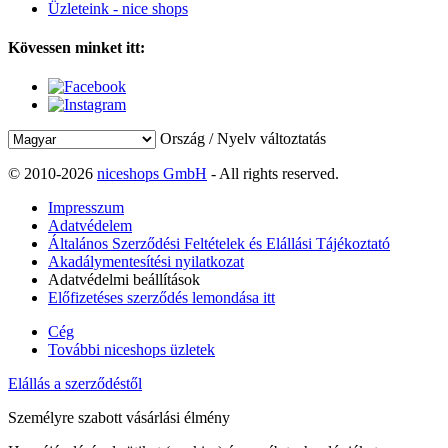
Üzleteink - nice shops
Kövessen minket itt:
Ország / Nyelv változtatás
© 2010-2026
niceshops GmbH
- All rights reserved.
Impresszum
Adatvédelem
Általános Szerződési Feltételek és Elállási Tájékoztató
Akadálymentesítési nyilatkozat
Adatvédelmi beállítások
Előfizetéses szerződés lemondása itt
Cég
További niceshops üzletek
Elállás a szerződéstől
Személyre szabott vásárlási élmény