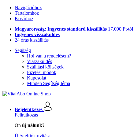
Navigációhoz
Tartalomhoz
Kosárhoz
Magyarország: Ingyenes standard kiszállítás
17.000 Ft-tól
Ingyenes visszaküldés
24 órás kiszállítás
Segítség
Hol van a rendelésem?
Visszaküldés
Szállítási költségek
Fizetési módok
Kapcsolat
Minden Segítség-téma
Bejelentkezés
Feliratkozás
Ön
új nálunk?
Ügyfélfiók nyitása