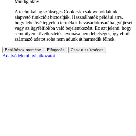
Mindig aktív
A technikailag szükséges Cookie-k csak weboldalunk
alapvető funkcióit biztosítják. Használhatók például arra,
hogy lehetővé tegyék a termékek bevásárlókosarába gyűjtését
vagy az ügyfélfiókba való bejelentkezést. Ez azt jelenti, hogy
semmilyen következtetés levonása nem lehetséges, így ebből
származó adatot soha nem adunk át harmadik félnek.
Beállítások mentése
Elfogadás
Csak a szükséges
Adatvédelemi nyilatkozatot