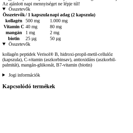
Az ajánlott napi mennyiséget ne lépje túl!
Összetevők
Összetevők
/ 1 kapszula
napi adag (2 kapszula)
kollagén
500 mg
1.000 mg
Vitamin C
40 mg
80 mg
mangán
1 mg
2 mg
biotin
25 µg
50 µg
Összetevők
kollagén peptidek Verisol® B, hidroxi-propil-metil-cellulóz
(kapszula), C-vitamin (aszkorbinsav), antioxidáns (aszkorbil-
palmitát), mangán-glükonát, B7-vitamin (biotin)
Jogi információk
Kapcsolódó termékek