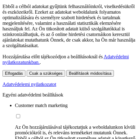
Ebből a célból adatokat gyűjtünk felhasználóinkról, viselkedésükről
és eszközeikről. Ezeket az adatokat weboldalunk folyamatos
optimalizálására és személyre szabott hirdetések és tartalmak
megjelenítésére, valamint a használati statisztikák elemzésére
használjuk fel. Az Ön titkosított adatait külső szolgáltatókkal is
szinkronizálhatjuk, és az ő online hirdetési csatornáikon keresztül
ajánlatokat mutathatunk Önnek, de csak akkor, ha Ön már használja
a szolgáltatásaikat.
Hozzájárulása előtt tájékozódjon a beállításoknál és
Adatvédelmi
nyilatkozatunkban.
.
Elfogadás
Csak a szükséges
Beállítások módosítása
Adatvédelemi nyilatkozatot
Egyéni adatvédelmi beállítások
Customer match marketing
Az Ön hozzájárulásával tájékoztatjuk a weboldalunkon kívüli
promóciókról is, és releváns termékeket mutatunk Önnek.
Ebből a célból az Ön titkosított személyes adatait a következő