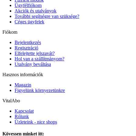
Ügyfélfiókom
Akciók és utalványok
További segítségre van szüksége?
Céges ügyfelek
Fiókom
Bejelentkezés
Regisztráció
Elfelejtette jelszavát?
Hol van a szállítmányom?
Utalvány beváltása
Hasznos információk
Magazin
Figyelünk környezetünkre
VitalAbo
Kapcsolat
Rólunk
Üzleteink - nice shops
Kövessen minket itt: