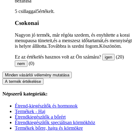
bezárása
5 csillaggal5értékelt.
Csokonai
Nagyon jó termék, már régóta szedem, és enyhítette a korai
menupausa tüneteit,és a menszesz időtartamát,és mennyiségt
is helyre állította.Továbbra is szedni fogom.Köszönöm.
Ez az értékelés hasznos volt az Ön számára?
(20)
igen
(0)
nem
Minden vásárlói vélemény mutatása
A termék értékelése
Népszerű kategóriák:
Étrend-kiegészítők és hormonok
Termékek - Haj
Étrendkiegészítők a bőrért
Étrendkiegészítők speciálisan körmökhöz
Termékek bőrre, hajra és körmökre