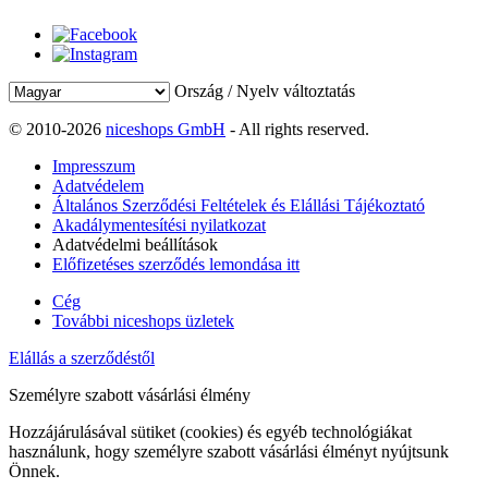
Ország / Nyelv változtatás
© 2010-2026
niceshops GmbH
- All rights reserved.
Impresszum
Adatvédelem
Általános Szerződési Feltételek és Elállási Tájékoztató
Akadálymentesítési nyilatkozat
Adatvédelmi beállítások
Előfizetéses szerződés lemondása itt
Cég
További niceshops üzletek
Elállás a szerződéstől
Személyre szabott vásárlási élmény
Hozzájárulásával sütiket (cookies) és egyéb technológiákat
használunk, hogy személyre szabott vásárlási élményt nyújtsunk
Önnek.