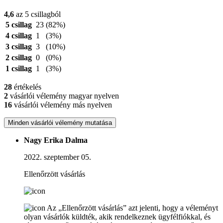
4,6
az 5 csillagból
5 csillag
23
(82%)
4 csillag
1
(3%)
3 csillag
3
(10%)
2 csillag
0
(0%)
1 csillag
1
(3%)
28
értékelés
2
vásárlói vélemény magyar nyelven
16
vásárlói vélemény más nyelven
Minden vásárlói vélemény mutatása
Nagy Erika Dalma
2022. szeptember 05.
Ellenőrzött vásárlás
Az „Ellenőrzött vásárlás” azt jelenti, hogy a véleményt
olyan vásárlók küldték, akik rendelkeznek ügyfélfiókkal, és