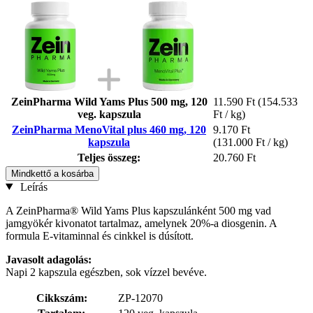
ZeinPharma Wild Yams Plus 500 mg, 120
11.590 Ft
(154.533
veg. kapszula
Ft / kg)
ZeinPharma MenoVital plus 460 mg, 120
9.170 Ft
kapszula
(131.000 Ft / kg)
Teljes összeg:
20.760 Ft
Mindkettő a kosárba
Leírás
A ZeinPharma® Wild Yams Plus kapszulánként 500 mg vad
jamgyökér kivonatot tartalmaz, amelynek 20%-a diosgenin. A
formula E-vitaminnal és cinkkel is dúsított.
Javasolt adagolás:
Napi 2 kapszula egészben, sok vízzel bevéve.
Cikkszám:
ZP-12070