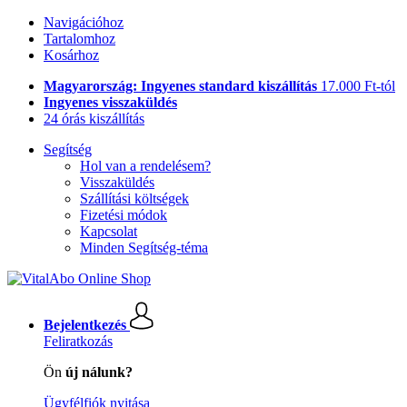
Navigációhoz
Tartalomhoz
Kosárhoz
Magyarország: Ingyenes standard kiszállítás
17.000 Ft-tól
Ingyenes visszaküldés
24 órás kiszállítás
Segítség
Hol van a rendelésem?
Visszaküldés
Szállítási költségek
Fizetési módok
Kapcsolat
Minden Segítség-téma
Bejelentkezés
Feliratkozás
Ön
új nálunk?
Ügyfélfiók nyitása