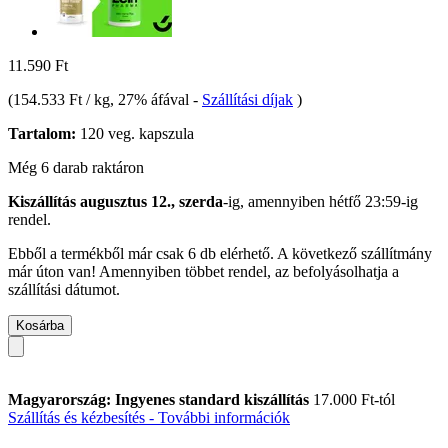
11.590 Ft
(
154.533 Ft / kg
, 27% áfával
-
Szállítási díjak
)
Tartalom:
120 veg. kapszula
Még 6 darab raktáron
Kiszállítás augusztus 12., szerda
-ig, amennyiben
hétfő 23:59-ig
rendel.
Ebből a termékből már csak 6 db elérhető. A következő szállítmány
már úton van! Amennyiben többet rendel, az befolyásolhatja a
szállítási dátumot.
Kosárba
Magyarország: Ingyenes standard kiszállítás
17.000 Ft-tól
Szállítás és kézbesítés - További információk