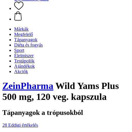
Márkák
Megfelelő
Tápanyagok
Diéta és fogyás
Sport
Élelmiszer
Testápolók
Ajándékok
Akciók
ZeinPharma
Wild Yams Plus
500 mg, 120 veg. kapszula
Tápanyagok a trópusokból
28 Eddigi értékelés