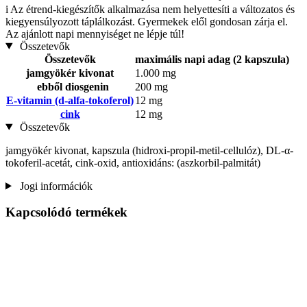
i
Az étrend-kiegészítők alkalmazása nem helyettesíti a változatos és
kiegyensúlyozott táplálkozást. Gyermekek elől gondosan zárja el.
Az ajánlott napi mennyiséget ne lépje túl!
Összetevők
Összetevők
maximális napi adag (2 kapszula)
jamgyökér kivonat
1.000 mg
ebből diosgenin
200 mg
E-vitamin (d-alfa-tokoferol)
12 mg
cink
12 mg
Összetevők
jamgyökér kivonat, kapszula (hidroxi-propil-metil-cellulóz), DL-α-
tokoferil-acetát, cink-oxid, antioxidáns: (aszkorbil-palmitát)
Jogi információk
Kapcsolódó termékek