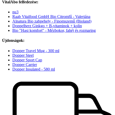
VitalAbo felfedezése:
nu3
Raab Vitalfood GmbH Bio Citromfű - Valeriána
Alnatura Bio zabpehely - Finomszemű (Bioland)
Doppelherz Ginkgo + B-vitaminok + kolin
Bio "Hasi komfort" - Mézbokor, fahéj és rozmaring
Újdonságok:
Dopper Travel Mug - 300 ml
Dopper Steel
Dopper Sport Cap
Dopper Carrier
Dopper Insulated - 580 ml