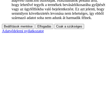
alapvető funkcióit biztosítják. Használhatók például arra,
hogy lehetővé tegyék a termékek bevásárlókosarába gyűjtését
vagy az ügyfélfiókba való bejelentkezést. Ez azt jelenti, hogy
semmilyen következtetés levonása nem lehetséges, így ebből
származó adatot soha nem adunk át harmadik félnek.
Beállítások mentése
Elfogadás
Csak a szükséges
Adatvédelemi nyilatkozatot