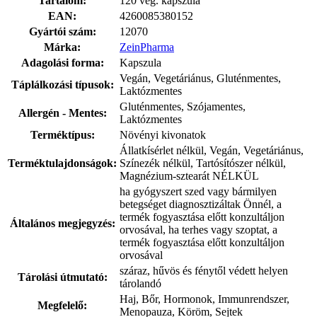
Tartalom:
120 veg. kapszula
EAN:
4260085380152
Gyártói szám:
12070
Márka:
ZeinPharma
Adagolási forma:
Kapszula
Vegán, Vegetáriánus, Gluténmentes,
Táplálkozási típusok:
Laktózmentes
Gluténmentes, Szójamentes,
Allergén - Mentes:
Laktózmentes
Terméktípus:
Növényi kivonatok
Állatkísérlet nélkül, Vegán, Vegetáriánus,
Terméktulajdonságok:
Színezék nélkül, Tartósítószer nélkül,
Magnézium-sztearát NÉLKÜL
ha gyógyszert szed vagy bármilyen
betegséget diagnosztizáltak Önnél, a
termék fogyasztása előtt konzultáljon
Általános megjegyzés:
orvosával, ha terhes vagy szoptat, a
termék fogyasztása előtt konzultáljon
orvosával
száraz, hűvös és fénytől védett helyen
Tárolási útmutató:
tárolandó
Haj, Bőr, Hormonok, Immunrendszer,
Megfelelő:
Menopauza, Köröm, Sejtek