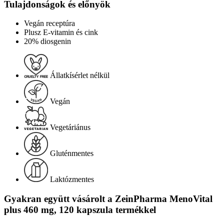
Tulajdonságok és előnyök
Vegán receptúra
Plusz E-vitamin és cink
20% diosgenin
Állatkísérlet nélkül
Vegán
Vegetáriánus
Gluténmentes
Laktózmentes
Gyakran együtt vásárolt a ZeinPharma MenoVital
plus 460 mg, 120 kapszula termékkel