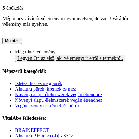
5
értékelés
Még nincs vásárlói vélemény magyar nyelven, de van 3 vásárlói
vélemény más nyelven.
Mutatás
Még nincs vélemény.
Legyen Ön az első, aki véleményt ír erről a termékről.
Népszerű kategóriák:
Ízletes dió- és magpürék
Alnatura pürék, krémek és méz
Növényi alapú élelmiszerek vegán étrendhez
Növényi alapú élelmiszerek vegán étrendhez
Vegán szendvicskrémek és pürék
VitalAbo felfedezése:
BRAINEFFECT
Alnatura Bio repceolaj - Szűz