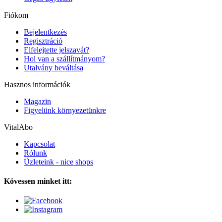
Fiókom
Bejelentkezés
Regisztráció
Elfelejtette jelszavát?
Hol van a szállítmányom?
Utalvány beváltása
Hasznos információk
Magazin
Figyelünk környezetünkre
VitalAbo
Kapcsolat
Rólunk
Üzleteink - nice shops
Kövessen minket itt: