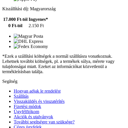
Kiszállítási díj: Magyarország
17.000 Ft-tól
Ingyenes*
0 Ft-tól
2.150 Ft
*Ezek a szállítási költségek a normál szállításra vonatkoznak.
Lehetnek további költségek, pl. a termékek súlya, mérete vagy
tulajdonságai miatt. Ezeket az információkat közvetlenül a
termékleírásban találja.
Segítség
Hogyan adjak le rendelést
Szállítás
Visszaküldés és visszatérítés
Fizetési módok
Ügyfélfiókom
Akciók és utalványok
További segítségre van szüksége?
Céges ügyfelek