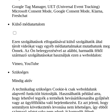
Google Tag Manager, UET (Universal Event Tracking)
Microsoft Consent Mode, Google Consent Mode, Klarna,
Freshchat
Külső médiatartalom
Ezen szolgáltatások elfogadásával külső szolgáltatók által
tárolt videókat vagy egyéb médiatartalmakat mutathatunk meg
Önnek. Az Ön beleegyezésével az alábbi, harmadik féltől
származó szolgáltatásokat használjuk ezen a weboldalon:
Vimeo, YouTube
Szükséges
Mindig aktív
A technikailag szükséges Cookie-k csak weboldalunk
alapvető funkcióit biztosítják. Használhatók például arra,
hogy lehetővé tegyék a termékek bevásárlókosarába gyűjtését
vagy az ügyfélfiókba való bejelentkezést. Ez azt jelenti, hogy
semmilyen következtetés levonása nem lehetséges, így ebből
származó adatot soha nem adunk át harmadik félnek.