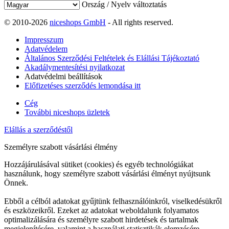
Ország / Nyelv változtatás
© 2010-2026
niceshops GmbH
- All rights reserved.
Impresszum
Adatvédelem
Általános Szerződési Feltételek és Elállási Tájékoztató
Akadálymentesítési nyilatkozat
Adatvédelmi beállítások
Előfizetéses szerződés lemondása itt
Cég
További niceshops üzletek
Elállás a szerződéstől
Személyre szabott vásárlási élmény
Hozzájárulásával sütiket (cookies) és egyéb technológiákat
használunk, hogy személyre szabott vásárlási élményt nyújtsunk
Önnek.
Ebből a célból adatokat gyűjtünk felhasználóinkról, viselkedésükről
és eszközeikről. Ezeket az adatokat weboldalunk folyamatos
optimalizálására és személyre szabott hirdetések és tartalmak
megjelenítésére, valamint a használati statisztikák elemzésére