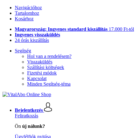
Navigációhoz
Tartalomhoz
Kosárhoz
Magyarország: Ingyenes standard kiszállítás
17.000 Ft-tól
Ingyenes visszaküldés
24 órás kiszállítás
Segítség
Hol van a rendelésem?
Visszaküldés
Szállítási költségek
Fizetési módok
Kapcsolat
Minden Segítség-téma
Bejelentkezés
Feliratkozás
Ön
új nálunk?
Ügyfélfiók nyitása