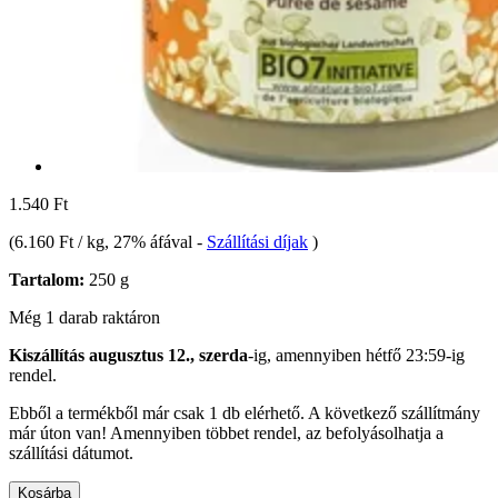
1.540 Ft
(
6.160 Ft / kg
, 27% áfával
-
Szállítási díjak
)
Tartalom:
250 g
Még 1 darab raktáron
Kiszállítás augusztus 12., szerda
-ig, amennyiben
hétfő 23:59-ig
rendel.
Ebből a termékből már csak 1 db elérhető. A következő szállítmány
már úton van! Amennyiben többet rendel, az befolyásolhatja a
szállítási dátumot.
Kosárba