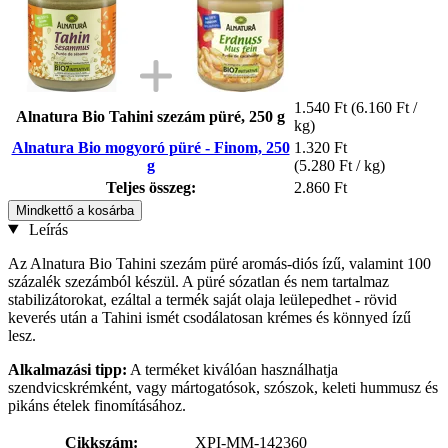
1.540 Ft
(6.160 Ft /
Alnatura Bio Tahini szezám püré, 250 g
kg)
Alnatura Bio mogyoró püré - Finom, 250
1.320 Ft
g
(5.280 Ft / kg)
Teljes összeg:
2.860 Ft
Mindkettő a kosárba
Leírás
Az Alnatura Bio Tahini szezám püré aromás-diós ízű, valamint 100
százalék szezámból készül. A püré sózatlan és nem tartalmaz
stabilizátorokat, ezáltal a termék saját olaja leülepedhet - rövid
keverés után a Tahini ismét csodálatosan krémes és könnyed ízű
lesz.
Alkalmazási tipp:
A terméket kiválóan használhatja
szendvicskrémként, vagy mártogatósok, szószok, keleti hummusz és
pikáns ételek finomításához.
Cikkszám:
XPI-MM-142360