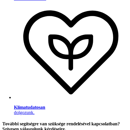
Klímatudatosan
dolgozunk.
További segítségre van szüksége rendelésével kapcsolatban?
Szívesen válaszolunk kérdéseire.