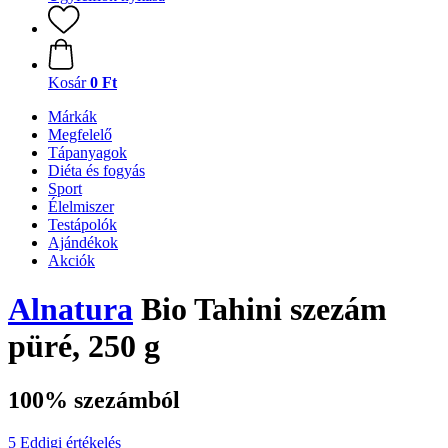
Kosár
0 Ft
Márkák
Megfelelő
Tápanyagok
Diéta és fogyás
Sport
Élelmiszer
Testápolók
Ajándékok
Akciók
Alnatura
Bio Tahini szezám
püré, 250 g
100% szezámból
5 Eddigi értékelés