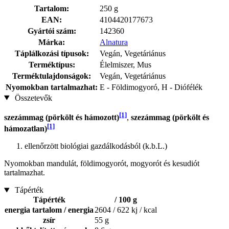
Tartalom:
250 g
EAN:
4104420177673
Gyártói szám:
142360
Márka:
Alnatura
Táplálkozási típusok:
Vegán, Vegetáriánus
Terméktípus:
Élelmiszer, Mus
Terméktulajdonságok:
Vegán, Vegetáriánus
Nyomokban tartalmazhat:
E - Földimogyoró, H - Diófélék
Összetevők
[1]
szezámmag (pörkölt és hámozott)
,
szezámmag (pörkölt és
[1]
hámozatlan)
ellenőrzött biológiai gazdálkodásból (k.b.L.)
Nyomokban mandulát, földimogyorót, mogyorót és kesudiót
tartalmazhat.
Tápérték
Tápérték
/ 100 g
energia tartalom / energia
2604 / 622 kj / kcal
zsír
55 g