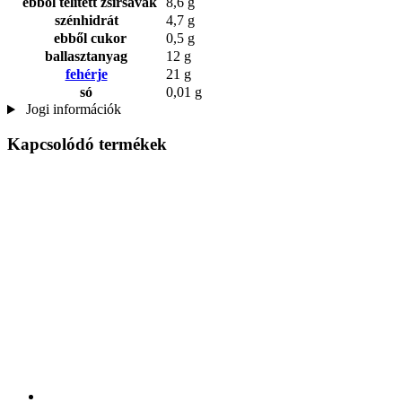
ebből telített zsírsavak
8,6 g
szénhidrát
4,7 g
ebből cukor
0,5 g
ballasztanyag
12 g
fehérje
21 g
só
0,01 g
Jogi információk
Kapcsolódó termékek