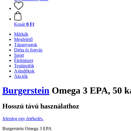
Kosár
0 Ft
Márkák
Megfelelő
Tápanyagok
Diéta és fogyás
Sport
Élelmiszer
Testápolók
Ajándékok
Akciók
Burgerstein
Omega 3 EPA, 50 k
Hosszú távú használathoz
Jelenleg egy értékelés.
Burgerstein Omega 3 EPA