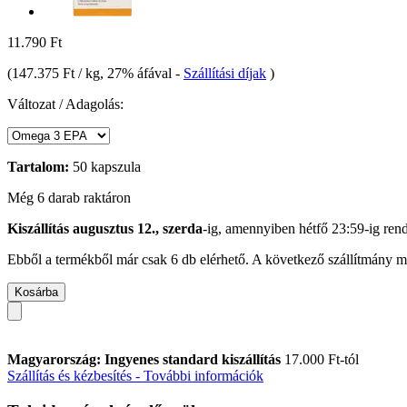
11.790 Ft
(
147.375 Ft / kg
, 27% áfával
-
Szállítási díjak
)
Változat / Adagolás:
Tartalom:
50 kapszula
Még 6 darab raktáron
Kiszállítás augusztus 12., szerda
-ig, amennyiben
hétfő 23:59-ig
rend
Ebből a termékből már csak 6 db elérhető. A következő szállítmány má
Kosárba
Magyarország: Ingyenes standard kiszállítás
17.000 Ft-tól
Szállítás és kézbesítés - További információk