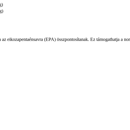
g)
g)
 az eikozapentaénsavra (EPA) összpontosítanak. Ez támogathatja a norm