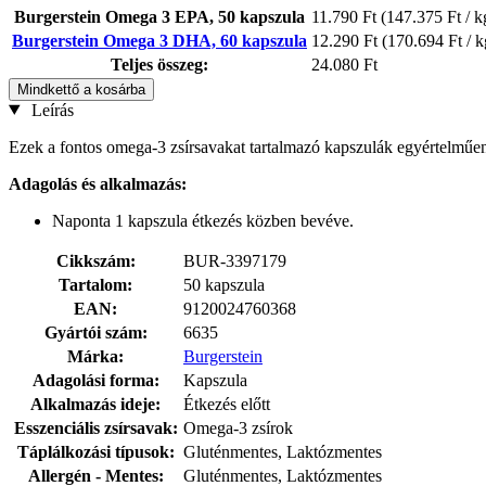
Burgerstein Omega 3 EPA, 50 kapszula
11.790 Ft
(147.375 Ft / k
Burgerstein Omega 3 DHA, 60 kapszula
12.290 Ft
(170.694 Ft / k
Teljes összeg:
24.080 Ft
Mindkettő a kosárba
Leírás
Ezek a fontos omega-3 zsírsavakat tartalmazó kapszulák egyértelműen
Adagolás és alkalmazás:
Naponta 1 kapszula étkezés közben bevéve.
Cikkszám:
BUR-3397179
Tartalom:
50 kapszula
EAN:
9120024760368
Gyártói szám:
6635
Márka:
Burgerstein
Adagolási forma:
Kapszula
Alkalmazás ideje:
Étkezés előtt
Esszenciális zsírsavak:
Omega-3 zsírok
Táplálkozási típusok:
Gluténmentes, Laktózmentes
Allergén - Mentes:
Gluténmentes, Laktózmentes