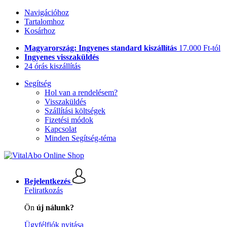
Navigációhoz
Tartalomhoz
Kosárhoz
Magyarország: Ingyenes standard kiszállítás
17.000 Ft-tól
Ingyenes visszaküldés
24 órás kiszállítás
Segítség
Hol van a rendelésem?
Visszaküldés
Szállítási költségek
Fizetési módok
Kapcsolat
Minden Segítség-téma
Bejelentkezés
Feliratkozás
Ön
új nálunk?
Ügyfélfiók nyitása