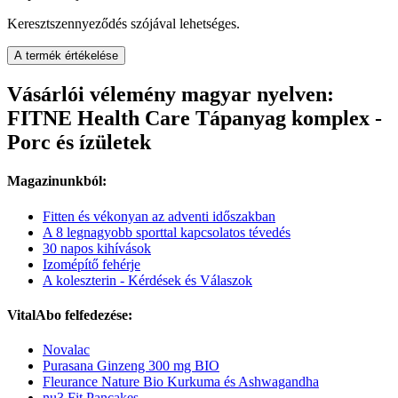
Keresztszennyeződés szójával lehetséges.
A termék értékelése
Vásárlói vélemény magyar nyelven:
FITNE Health Care Tápanyag komplex -
Porc és ízületek
Magazinunkból:
Fitten és vékonyan az adventi időszakban
A 8 legnagyobb sporttal kapcsolatos tévedés
30 napos kihívások
Izomépítő fehérje
A koleszterin - Kérdések és Válaszok
VitalAbo felfedezése:
Novalac
Purasana Ginzeng 300 mg BIO
Fleurance Nature Bio Kurkuma és Ashwagandha
nu3 Fit Pancakes