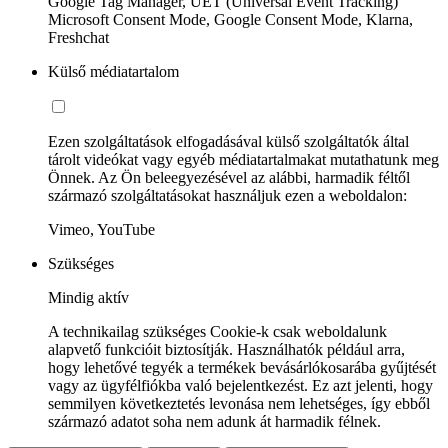
Google Tag Manager, UET (Universal Event Tracking)
Microsoft Consent Mode, Google Consent Mode, Klarna,
Freshchat
Külső médiatartalom
Ezen szolgáltatások elfogadásával külső szolgáltatók által
tárolt videókat vagy egyéb médiatartalmakat mutathatunk meg
Önnek. Az Ön beleegyezésével az alábbi, harmadik féltől
származó szolgáltatásokat használjuk ezen a weboldalon:
Vimeo, YouTube
Szükséges
Mindig aktív
A technikailag szükséges Cookie-k csak weboldalunk
alapvető funkcióit biztosítják. Használhatók például arra,
hogy lehetővé tegyék a termékek bevásárlókosarába gyűjtését
vagy az ügyfélfiókba való bejelentkezést. Ez azt jelenti, hogy
semmilyen következtetés levonása nem lehetséges, így ebből
származó adatot soha nem adunk át harmadik félnek.