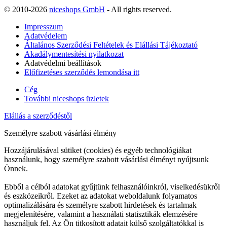
© 2010-2026
niceshops GmbH
- All rights reserved.
Impresszum
Adatvédelem
Általános Szerződési Feltételek és Elállási Tájékoztató
Akadálymentesítési nyilatkozat
Adatvédelmi beállítások
Előfizetéses szerződés lemondása itt
Cég
További niceshops üzletek
Elállás a szerződéstől
Személyre szabott vásárlási élmény
Hozzájárulásával sütiket (cookies) és egyéb technológiákat
használunk, hogy személyre szabott vásárlási élményt nyújtsunk
Önnek.
Ebből a célból adatokat gyűjtünk felhasználóinkról, viselkedésükről
és eszközeikről. Ezeket az adatokat weboldalunk folyamatos
optimalizálására és személyre szabott hirdetések és tartalmak
megjelenítésére, valamint a használati statisztikák elemzésére
használjuk fel. Az Ön titkosított adatait külső szolgáltatókkal is