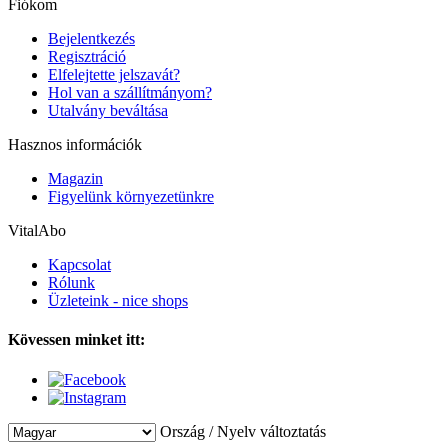
Fiókom
Bejelentkezés
Regisztráció
Elfelejtette jelszavát?
Hol van a szállítmányom?
Utalvány beváltása
Hasznos információk
Magazin
Figyelünk környezetünkre
VitalAbo
Kapcsolat
Rólunk
Üzleteink - nice shops
Kövessen minket itt:
Ország / Nyelv változtatás