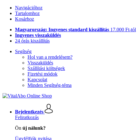
Navigációhoz
Tartalomhoz
Kosárhoz
Magyarország: Ingyenes standard kiszállítás
17.000 Ft-tól
Ingyenes visszaküldés
24 órás kiszállítás
Segítség
Hol van a rendelésem?
Visszaküldés
Szállítási költségek
Fizetési módok
Kapcsolat
Minden Segítség-téma
Bejelentkezés
Feliratkozás
Ön
új nálunk?
Ügyfélfiók nyitása