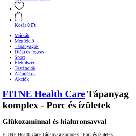
Kosár
0 Ft
Márkák
Megfelelő
Tápanyagok
Diéta és fogyás
Sport
Élelmiszer
Testápolók
Ajándékok
Akciók
FITNE Health Care
Tápanyag
komplex - Porc és ízületek
Glükozaminnal és hialuronsavval
FITNE Health Care Tápanyag komplex - Porc és ízületek