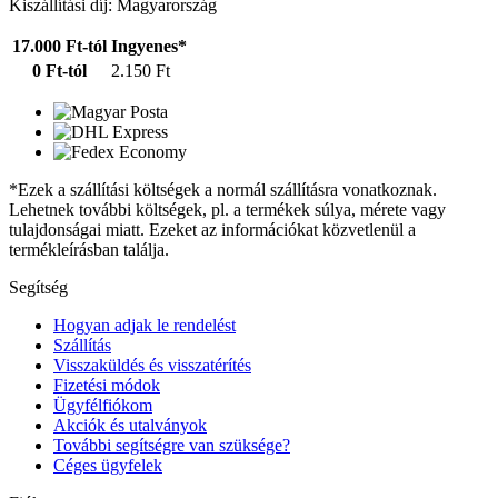
Kiszállítási díj: Magyarország
17.000 Ft-tól
Ingyenes*
0 Ft-tól
2.150 Ft
*Ezek a szállítási költségek a normál szállításra vonatkoznak.
Lehetnek további költségek, pl. a termékek súlya, mérete vagy
tulajdonságai miatt. Ezeket az információkat közvetlenül a
termékleírásban találja.
Segítség
Hogyan adjak le rendelést
Szállítás
Visszaküldés és visszatérítés
Fizetési módok
Ügyfélfiókom
Akciók és utalványok
További segítségre van szüksége?
Céges ügyfelek