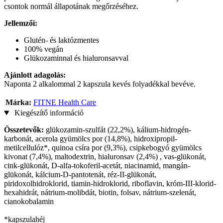
csontok normál állapotának megőrzéséhez.
Jellemzői:
Glutén- és laktózmentes
100% vegán
Glükozaminnal és hialuronsavval
Ajánlott adagolás:
Naponta 2 alkalommal 2 kapszula kevés folyadékkal bevéve.
Márka:
FITNE Health Care
Kiegészítő információ
Összetevők:
glükozamin-szulfát (22,2%), kálium-hidrogén-
karbonát, acerola gyümölcs por (14,8%), hidroxipropil-
metilcellulóz*, quinoa csíra por (9,3%), csipkebogyó gyümölcs
kivonat (7,4%), maltodextrin, hialuronsav (2,4%) , vas-glükonát,
cink-glükonát, D-alfa-tokoferil-acetát, niacinamid, mangán-
glükonát, kálcium-D-pantotenát, réz-II-glükonát,
piridoxolhidroklorid, tiamin-hidroklorid, riboflavin, króm-III-klorid-
hexahidrát, nátrium-molibdát, biotin, folsav, nátrium-szelenát,
cianokobalamin
*kapszulahéj