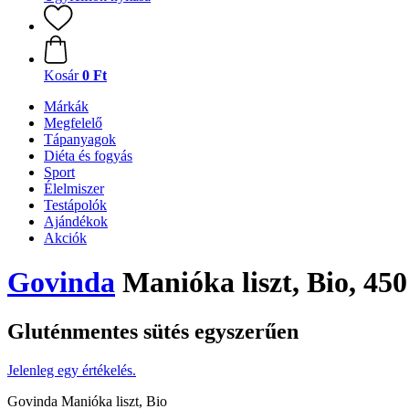
Kosár
0 Ft
Márkák
Megfelelő
Tápanyagok
Diéta és fogyás
Sport
Élelmiszer
Testápolók
Ajándékok
Akciók
Govinda
Manióka liszt, Bio, 450
Gluténmentes sütés egyszerűen
Jelenleg egy értékelés.
Govinda Manióka liszt, Bio