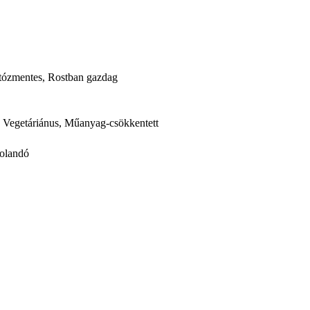
tózmentes, Rostban gazdag
, Vegetáriánus, Műanyag-csökkentett
rolandó