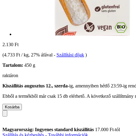
2.130 Ft
(
4.733 Ft / kg
, 27% áfával
-
Szállítási díjak
)
Tartalom:
450 g
raktáron
Kiszállítás augusztus 12., szerda
-ig, amennyiben
hétfő 23:59-ig
rend
Ebből a termékből már csak 15 db elérhető. A következő szállítmány m
Kosárba
Magyarország: Ingyenes standard kiszállítás
17.000 Ft-tól
Szállítás és kézbesítés - További információk