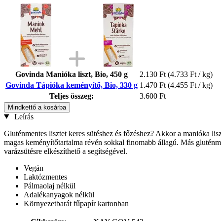
Govinda Manióka liszt, Bio, 450 g
2.130 Ft
(4.733 Ft / kg)
Govinda Tápióka keményítő, Bio, 330 g
1.470 Ft
(4.455 Ft / kg)
Teljes összeg:
3.600 Ft
Mindkettő a kosárba
Leírás
Gluténmentes lisztet keres sütéshez és főzéshez? Akkor a manióka lisz
magas keményítőtartalma révén sokkal finomabb állagú. Más gluténmentes
varázsütésre elkészíthető a segítségével.
Vegán
Laktózmentes
Pálmaolaj nélkül
Adalékanyagok nélkül
Környezetbarát fűpapír kartonban