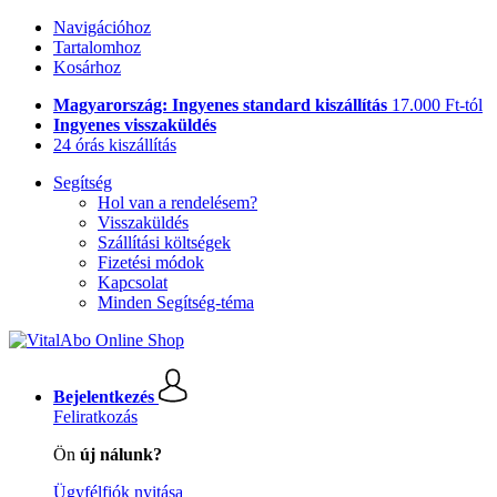
Navigációhoz
Tartalomhoz
Kosárhoz
Magyarország: Ingyenes standard kiszállítás
17.000 Ft-tól
Ingyenes visszaküldés
24 órás kiszállítás
Segítség
Hol van a rendelésem?
Visszaküldés
Szállítási költségek
Fizetési módok
Kapcsolat
Minden Segítség-téma
Bejelentkezés
Feliratkozás
Ön
új nálunk?
Ügyfélfiók nyitása