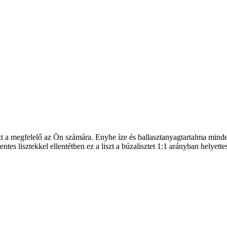
t a megfelelő az Ön számára. Enyhe íze és ballasztanyagtartalma minden
 lisztekkel ellentétben ez a liszt a búzalisztet 1:1 arányban helyettesí