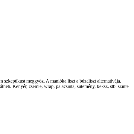
 szkeptikust meggyőz. A manióka liszt a búzaliszt alternatívája,
theti. Kenyér, zsemle, wrap, palacsinta, sütemény, keksz, stb. szinte