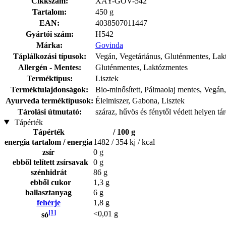
Cikkszám:
XAY-GOV-542
Tartalom:
450 g
EAN:
4038507011447
Gyártói szám:
H542
Márka:
Govinda
Táplálkozási típusok:
Vegán, Vegetáriánus, Gluténmentes, Lak
Allergén - Mentes:
Gluténmentes, Laktózmentes
Terméktípus:
Lisztek
Terméktulajdonságok:
Bio-minősített, Pálmaolaj mentes, Vegán
Ayurveda terméktípusok:
Élelmiszer, Gabona, Lisztek
Tárolási útmutató:
száraz, hűvös és fénytől védett helyen tá
Tápérték
Tápérték
/ 100 g
energia tartalom / energia
1482 / 354 kj / kcal
zsír
0 g
ebből telített zsírsavak
0 g
szénhidrát
86 g
ebből cukor
1,3 g
ballasztanyag
6 g
fehérje
1,8 g
[1]
<0,01 g
só