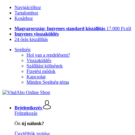
Navigációhoz
Tartalomhoz
Kosárhoz
Magyarország: Ingyenes standard kiszállítás
17.000 Ft-tól
Ingyenes visszaküldés
24 órás kiszállítás
Segítség
Hol van a rendelésem?
Visszaküldés
Szállítási költségek
Fizetési módok
Kapcsolat
Minden Segítség-téma
Bejelentkezés
Feliratkozás
Ön
új nálunk?
Ügyfélfiók nyitása