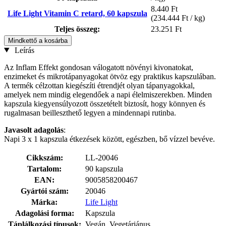
8.440 Ft
Life Light Vitamin C retard, 60 kapszula
(234.444 Ft / kg)
Teljes összeg:
23.251 Ft
Mindkettő a kosárba
Leírás
Az Inflam Effekt gondosan válogatott növényi kivonatokat,
enzimeket és mikrotápanyagokat ötvöz egy praktikus kapszulában.
A termék célzottan kiegészíti étrendjét olyan tápanyagokkal,
amelyek nem mindig elegendőek a napi élelmiszerekben. Minden
kapszula kiegyensúlyozott összetételt biztosít, hogy könnyen és
rugalmasan beilleszthető legyen a mindennapi rutinba.
Javasolt adagolás
:
Napi 3 x 1 kapszula étkezések között, egészben, bő vízzel bevéve.
Cikkszám:
LL-20046
Tartalom:
90 kapszula
EAN:
9005858200467
Gyártói szám:
20046
Márka:
Life Light
Adagolási forma:
Kapszula
Táplálkozási típusok:
Vegán, Vegetáriánus