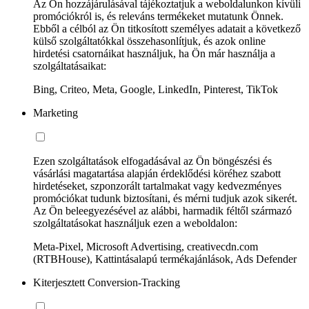
Az Ön hozzájárulásával tájékoztatjuk a weboldalunkon kívüli
promóciókról is, és releváns termékeket mutatunk Önnek.
Ebből a célból az Ön titkosított személyes adatait a következő
külső szolgáltatókkal összehasonlítjuk, és azok online
hirdetési csatornáikat használjuk, ha Ön már használja a
szolgáltatásaikat:
Bing, Criteo, Meta, Google, LinkedIn, Pinterest, TikTok
Marketing
Ezen szolgáltatások elfogadásával az Ön böngészési és
vásárlási magatartása alapján érdeklődési köréhez szabott
hirdetéseket, szponzorált tartalmakat vagy kedvezményes
promóciókat tudunk biztosítani, és mérni tudjuk azok sikerét.
Az Ön beleegyezésével az alábbi, harmadik féltől származó
szolgáltatásokat használjuk ezen a weboldalon:
Meta-Pixel, Microsoft Advertising, creativecdn.com
(RTBHouse), Kattintásalapú termékajánlások, Ads Defender
Kiterjesztett Conversion-Tracking