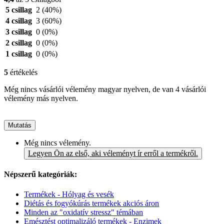
5 csillag
2
(40%)
4 csillag
3
(60%)
3 csillag
0
(0%)
2 csillag
0
(0%)
1 csillag
0
(0%)
5
értékelés
Még nincs vásárlói vélemény magyar nyelven, de van 4 vásárlói
vélemény más nyelven.
Mutatás
Még nincs vélemény.
Legyen Ön az első, aki véleményt ír erről a termékről.
Népszerű kategóriák:
Termékek - Hólyag és vesék
Diétás és fogyókúrás termékek akciós áron
Minden az "oxidatív stressz" témában
Emésztést optimalizáló termékek - Enzimek