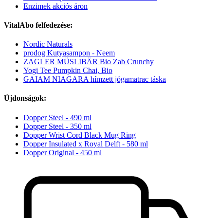
Enzimek akciós áron
VitalAbo felfedezése:
Nordic Naturals
prodog Kutyasampon - Neem
ZAGLER MÜSLIBÄR Bio Zab Crunchy
Yogi Tee Pumpkin Chai, Bio
GAIAM NIAGARA hímzett jógamatrac táska
Újdonságok:
Dopper Steel - 490 ml
Dopper Steel - 350 ml
Dopper Wrist Cord Black Mug Ring
Dopper Insulated x Royal Delft - 580 ml
Dopper Original - 450 ml