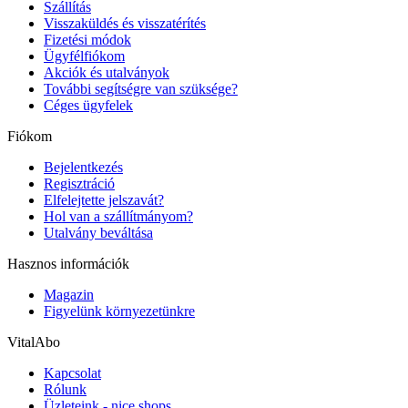
Szállítás
Visszaküldés és visszatérítés
Fizetési módok
Ügyfélfiókom
Akciók és utalványok
További segítségre van szüksége?
Céges ügyfelek
Fiókom
Bejelentkezés
Regisztráció
Elfelejtette jelszavát?
Hol van a szállítmányom?
Utalvány beváltása
Hasznos információk
Magazin
Figyelünk környezetünkre
VitalAbo
Kapcsolat
Rólunk
Üzleteink - nice shops