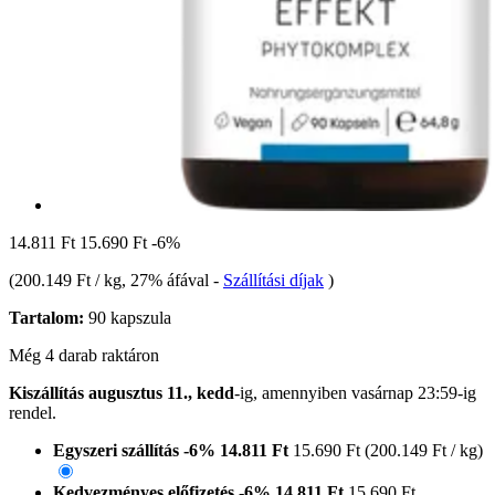
14.811 Ft
15.690 Ft
-6%
(
200.149 Ft / kg
, 27% áfával
-
Szállítási díjak
)
Tartalom:
90 kapszula
Még 4 darab raktáron
Kiszállítás augusztus 11., kedd
-ig, amennyiben
vasárnap 23:59-ig
rendel.
Egyszeri szállítás
-6%
14.811 Ft
15.690 Ft
(200.149 Ft / kg)
Kedvezményes előfizetés
-6%
14.811 Ft
15.690 Ft