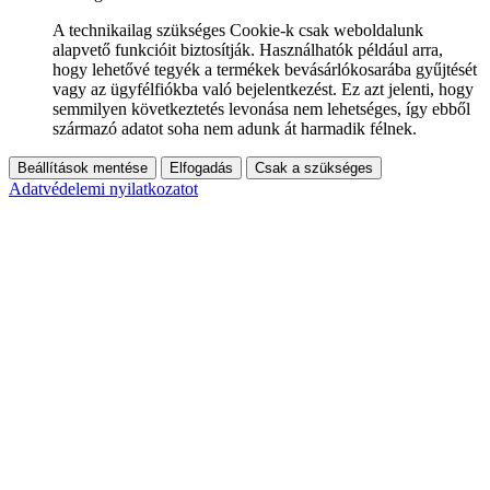
A technikailag szükséges Cookie-k csak weboldalunk
alapvető funkcióit biztosítják. Használhatók például arra,
hogy lehetővé tegyék a termékek bevásárlókosarába gyűjtését
vagy az ügyfélfiókba való bejelentkezést. Ez azt jelenti, hogy
semmilyen következtetés levonása nem lehetséges, így ebből
származó adatot soha nem adunk át harmadik félnek.
Beállítások mentése
Elfogadás
Csak a szükséges
Adatvédelemi nyilatkozatot