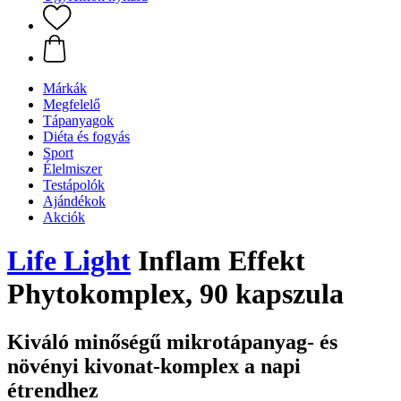
Márkák
Megfelelő
Tápanyagok
Diéta és fogyás
Sport
Élelmiszer
Testápolók
Ajándékok
Akciók
Life Light
Inflam Effekt
Phytokomplex, 90 kapszula
Kiváló minőségű mikrotápanyag- és
növényi kivonat-komplex a napi
étrendhez