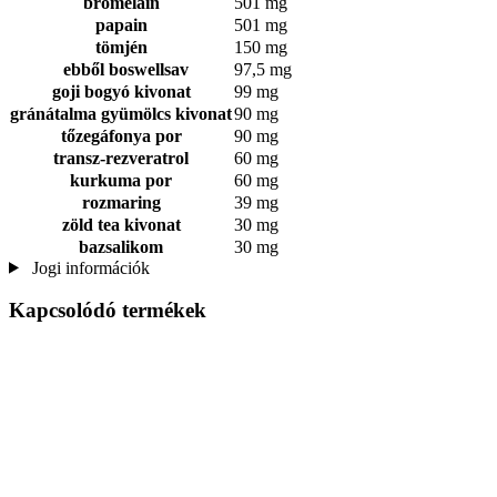
bromelain
501 mg
papain
501 mg
tömjén
150 mg
ebből boswellsav
97,5 mg
goji bogyó kivonat
99 mg
gránátalma gyümölcs kivonat
90 mg
tőzegáfonya por
90 mg
transz-rezveratrol
60 mg
kurkuma por
60 mg
rozmaring
39 mg
zöld tea kivonat
30 mg
bazsalikom
30 mg
Jogi információk
Kapcsolódó termékek