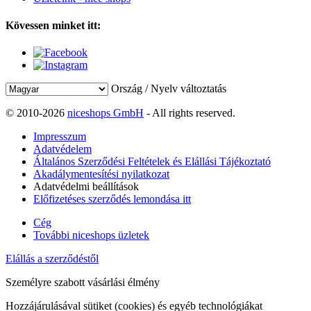
Kövessen minket itt:
Ország / Nyelv változtatás
© 2010-2026
niceshops GmbH
- All rights reserved.
Impresszum
Adatvédelem
Általános Szerződési Feltételek és Elállási Tájékoztató
Akadálymentesítési nyilatkozat
Adatvédelmi beállítások
Előfizetéses szerződés lemondása itt
Cég
További niceshops üzletek
Elállás a szerződéstől
Személyre szabott vásárlási élmény
Hozzájárulásával sütiket (cookies) és egyéb technológiákat