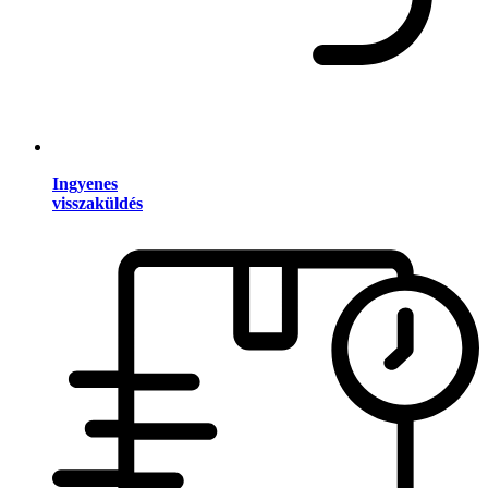
Ingyenes
visszaküldés