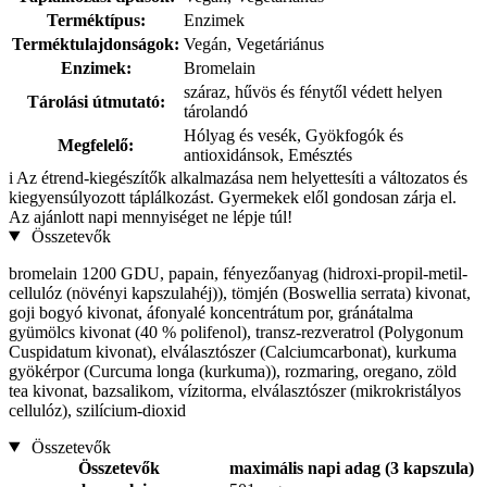
Terméktípus:
Enzimek
Terméktulajdonságok:
Vegán, Vegetáriánus
Enzimek:
Bromelain
száraz, hűvös és fénytől védett helyen
Tárolási útmutató:
tárolandó
Hólyag és vesék, Gyökfogók és
Megfelelő:
antioxidánsok, Emésztés
i
Az étrend-kiegészítők alkalmazása nem helyettesíti a változatos és
kiegyensúlyozott táplálkozást. Gyermekek elől gondosan zárja el.
Az ajánlott napi mennyiséget ne lépje túl!
Összetevők
bromelain 1200 GDU, papain, fényezőanyag (hidroxi-propil-metil-
cellulóz (növényi kapszulahéj)), tömjén (Boswellia serrata) kivonat,
goji bogyó kivonat, áfonyalé koncentrátum por, gránátalma
gyümölcs kivonat (40 % polifenol), transz-rezveratrol (Polygonum
Cuspidatum kivonat), elválasztószer (Calciumcarbonat), kurkuma
gyökérpor (Curcuma longa (kurkuma)), rozmaring, oregano, zöld
tea kivonat, bazsalikom, vízitorma, elválasztószer (mikrokristályos
cellulóz), szilícium-dioxid
Összetevők
Összetevők
maximális napi adag (3 kapszula)