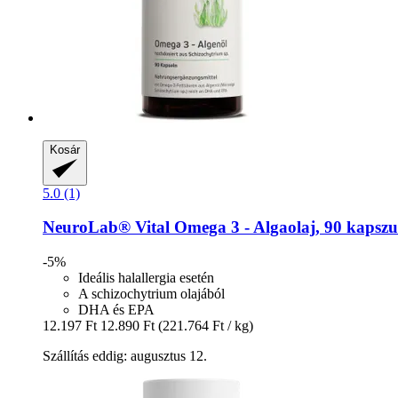
Kosár
5.0 (1)
NeuroLab® Vital
Omega 3 -​ Algaolaj, 90 kapszu
-5%
Ideális halallergia esetén
A schizochytrium olajából
DHA és EPA
12.197 Ft
12.890 Ft
(221.764 Ft / kg)
Szállítás eddig: augusztus 12.