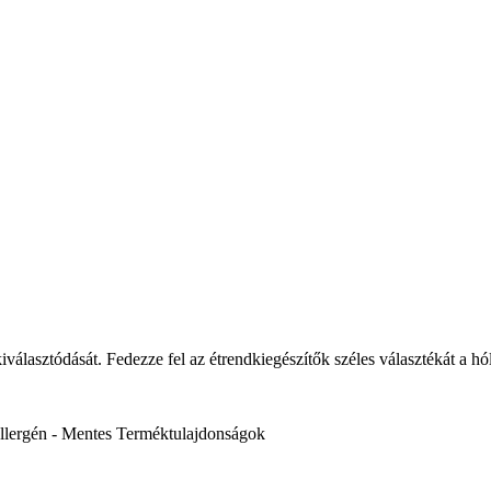
választódását. Fedezze fel az étrendkiegészítők széles választékát a h
llergén - Mentes
Terméktulajdonságok