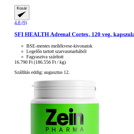
Kosár
4.8 (9)
SFI HEALTH
Adrenal Cortex, 120 veg. kapszul
BSE-mentes mellékvese-kivonatok
Legelőn tartott szarvasmarhából
Fagyasztva szárított
16.790 Ft
(186.556 Ft / kg)
Szállítás eddig: augusztus 12.