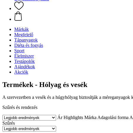
Márkák
Megfelelő
Tápanyagok
Diéta és fogyás
Sport
Élelmiszer
Testápolók
Ajándékok
Akciók
Termékek - Hólyag és vesék
A szervezetben a vesék és a húgyhólyag biztosítják a méreganyagok ki
Szűrés és rendezés
Ár
Highlights
Márka
Adagolási forma
A
Szűrés