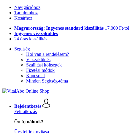
Navigációhoz
Tartalomhoz
Kosárhoz
Magyarország: Ingyenes standard kiszállítás
17.000 Ft-tól
Ingyenes visszaküldés
24 órás kiszállítás
Segítség
Hol van a rendelésem?
Visszaküldés
Szállítási költségek
Fizetési módok
Kapcsolat
Minden Segítség-téma
Bejelentkezés
Feliratkozás
Ön
új nálunk?
Ügyfélfiók nyitása