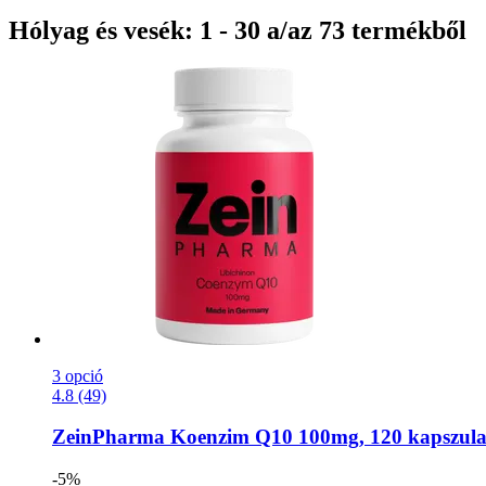
Hólyag és vesék: 1 - 30 a/az 73 termékből
3 opció
4.8 (49)
ZeinPharma
Koenzim Q10 100mg, 120 kapszul
-5%