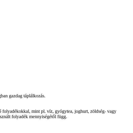
gban gazdag táplálkozás.
 folyadékokkal, mint pl. víz, gyógytea, joghurt, zöldség- vagy
asznált folyadék mennyiségétől függ.