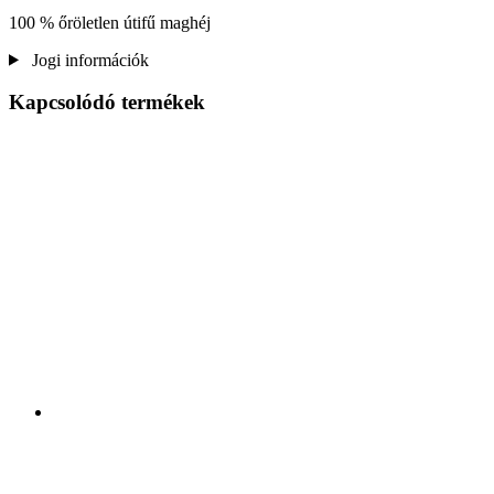
100 % őröletlen útifű maghéj
Jogi információk
Kapcsolódó termékek