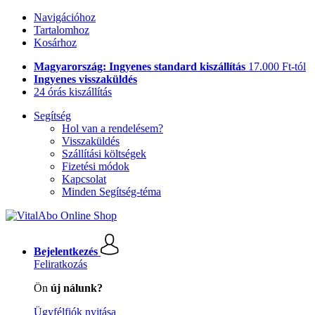
Navigációhoz
Tartalomhoz
Kosárhoz
Magyarország: Ingyenes standard kiszállítás
17.000 Ft-tól
Ingyenes visszaküldés
24 órás kiszállítás
Segítség
Hol van a rendelésem?
Visszaküldés
Szállítási költségek
Fizetési módok
Kapcsolat
Minden Segítség-téma
Bejelentkezés
Feliratkozás
Ön
új nálunk?
Ügyfélfiók nyitása