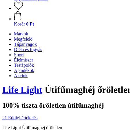
Kosár
0 Ft
Márkák
Megfelelő
Tápanyagok
Diéta és fogyás
Sport
Élelmiszer
Testápolók
Ajándékok
Akciók
Life Light
Útifűmaghéj őröletlen
100% tiszta őröletlen útifűmaghéj
21 Eddigi értékelés
Life Light Útifűmaghéj őröletlen