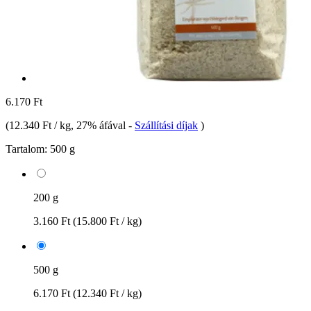
6.170 Ft
(
12.340 Ft / kg
, 27% áfával
-
Szállítási díjak
)
Tartalom:
500 g
200 g
3.160 Ft
(15.800 Ft / kg)
500 g
6.170 Ft
(12.340 Ft / kg)