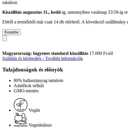
raktáron
Kiszállítás augusztus 11., kedd
-ig, amennyiben
vasárnap 23:59-ig
re
Ebből a termékből már csak 14 db elérhető. A következő szállítmány m
Kosárba
Magyarország: Ingyenes standard kiszállítás
17.000 Ft-tól
Szállítás és kézbesítés - További információk
Tulajdonságok és előnyök
80% ballasztanyag tartalom
Adalékok nélkül
GMO-mentes
Vegán
Vegetáriánus