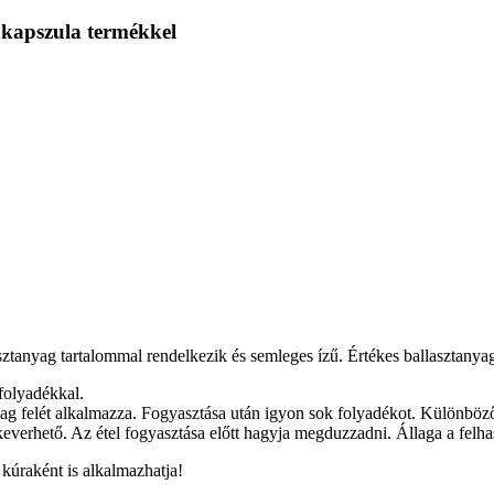
 kapszula termékkel
ztanyag tartalommal rendelkezik és semleges ízű. Értékes ballasztanya
folyadékkal.
dag felét alkalmazza. Fogyasztása után igyon sok folyadékot. Különböző
keverhető. Az étel fogyasztása előtt hagyja megduzzadni. Állaga a felh
kúraként is alkalmazhatja!