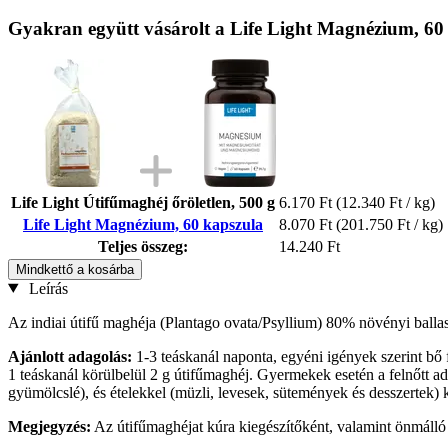
Gyakran együtt vásárolt a Life Light Magnézium, 60
Life Light Útifűmaghéj őröletlen, 500 g
6.170 Ft
(12.340 Ft / kg)
Life Light Magnézium, 60 kapszula
8.070 Ft
(201.750 Ft / kg)
Teljes összeg:
14.240 Ft
Mindkettő a kosárba
Leírás
Az indiai útifű maghéja (Plantago ovata/Psyllium) 80% növényi ballas
Ajánlott adagolás:
1-3 teáskanál naponta, egyéni igények szerint bő 
1 teáskanál körülbelül 2 g útifűmaghéj. Gyermekek esetén a felnőtt a
gyümölcslé), és ételekkel (müzli, levesek, sütemények és desszertek) 
Megjegyzés:
Az útifűmaghéjat kúra kiegészítőként, valamint önmálló 