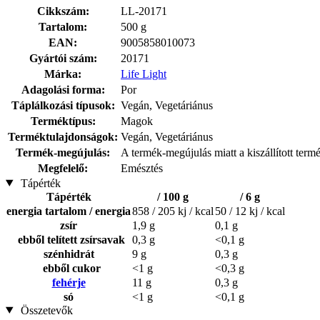
Cikkszám:
LL-20171
Tartalom:
500 g
EAN:
9005858010073
Gyártói szám:
20171
Márka:
Life Light
Adagolási forma:
Por
Táplálkozási típusok:
Vegán, Vegetáriánus
Terméktípus:
Magok
Terméktulajdonságok:
Vegán, Vegetáriánus
Termék-megújulás:
A termék-megújulás miatt a kiszállított term
Megfelelő:
Emésztés
Tápérték
Tápérték
/ 100 g
/ 6 g
energia tartalom / energia
858 / 205 kj / kcal
50 / 12 kj / kcal
zsír
1,9 g
0,1 g
ebből telített zsírsavak
0,3 g
<0,1 g
szénhidrát
9 g
0,3 g
ebből cukor
<1 g
<0,3 g
fehérje
11 g
0,3 g
só
<1 g
<0,1 g
Összetevők