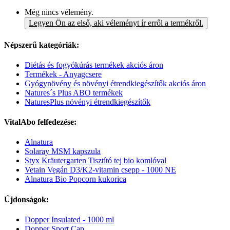
Még nincs vélemény.
Legyen Ön az első, aki véleményt ír erről a termékről.
Népszerű kategóriák:
Diétás és fogyókúrás termékek akciós áron
Termékek - Anyagcsere
Gyógynövény és növényi étrendkiegészítők akciós áron
Natures´s Plus ABO termékek
NaturesPlus növényi étrendkiegészítők
VitalAbo felfedezése:
Alnatura
Solaray MSM kapszula
Styx Kräutergarten Tisztító tej bio komlóval
Vetain Vegán D3/K2-vitamin csepp - 1000 NE
Alnatura Bio Popcorn kukorica
Újdonságok:
Dopper Insulated - 1000 ml
Dopper Sport Cap