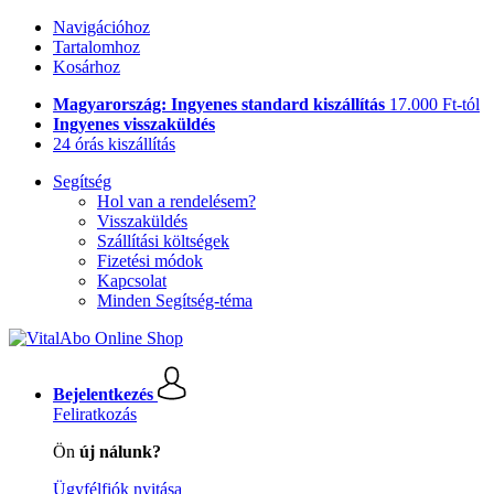
Navigációhoz
Tartalomhoz
Kosárhoz
Magyarország: Ingyenes standard kiszállítás
17.000 Ft-tól
Ingyenes visszaküldés
24 órás kiszállítás
Segítség
Hol van a rendelésem?
Visszaküldés
Szállítási költségek
Fizetési módok
Kapcsolat
Minden Segítség-téma
Bejelentkezés
Feliratkozás
Ön
új nálunk?
Ügyfélfiók nyitása