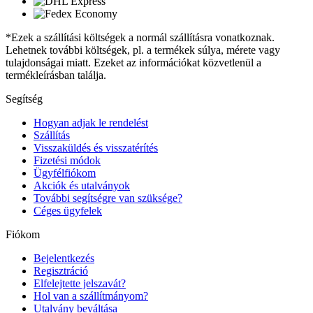
*Ezek a szállítási költségek a normál szállításra vonatkoznak.
Lehetnek további költségek, pl. a termékek súlya, mérete vagy
tulajdonságai miatt. Ezeket az információkat közvetlenül a
termékleírásban találja.
Segítség
Hogyan adjak le rendelést
Szállítás
Visszaküldés és visszatérítés
Fizetési módok
Ügyfélfiókom
Akciók és utalványok
További segítségre van szüksége?
Céges ügyfelek
Fiókom
Bejelentkezés
Regisztráció
Elfelejtette jelszavát?
Hol van a szállítmányom?
Utalvány beváltása