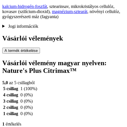
kalcium-hidrogén-foszfát
, sztearinsav, mikrokristályos cellulóz,
kovasav (szilícium-dioxid),
magnézium-sztearát
, növényi cellulóz,
gyógyszerészeti máz (fagyanta)
Jogi információk
Vásárlói vélemények
A termék értékelése
Vásárlói vélemény magyar nyelven:
Nature's Plus Citrimax™
5,0
az 5 csillagból
5 csillag
1
(100%)
4 csillag
0
(0%)
3 csillag
0
(0%)
2 csillag
0
(0%)
1 csillag
0
(0%)
1
értékelés