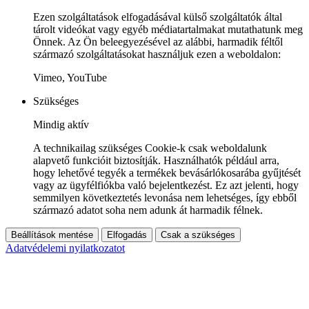
Ezen szolgáltatások elfogadásával külső szolgáltatók által
tárolt videókat vagy egyéb médiatartalmakat mutathatunk meg
Önnek. Az Ön beleegyezésével az alábbi, harmadik féltől
származó szolgáltatásokat használjuk ezen a weboldalon:
Vimeo, YouTube
Szükséges
Mindig aktív
A technikailag szükséges Cookie-k csak weboldalunk
alapvető funkcióit biztosítják. Használhatók például arra,
hogy lehetővé tegyék a termékek bevásárlókosarába gyűjtését
vagy az ügyfélfiókba való bejelentkezést. Ez azt jelenti, hogy
semmilyen következtetés levonása nem lehetséges, így ebből
származó adatot soha nem adunk át harmadik félnek.
Beállítások mentése
Elfogadás
Csak a szükséges
Adatvédelemi nyilatkozatot