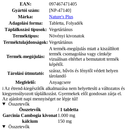
EAN:
097467471405
Gyártói szám:
[NP-47140]
Márka:
Nature's Plus
Adagolási forma:
Tabletta, Folyadék
Táplálkozási típusok:
Vegetáriánus
Terméktípus:
Növényi kivonatok
Terméktulajdonságok:
Vegetáriánus
A termék-megújulás miatt a kiszállított
termék csomagolása vagy címkéje
Termék-megújulás:
vizuálisan eltérhet a bemutatott termék
képétől.
száraz, hűvös és fénytől védett helyen
Tárolási útmutató:
tárolandó
Megfelelő:
Anyagcsere
i
Az étrend-kiegészítők alkalmazása nem helyettesíti a változatos és
kiegyensúlyozott táplálkozást. Gyermekek elől gondosan zárja el.
Az ajánlott napi mennyiséget ne lépje túl!
Összetevők
Összetevők
/ 1 tabletta
Garcinia Cambogia kivonat
1.000 mg
kálcium
150 mg
Összetevők