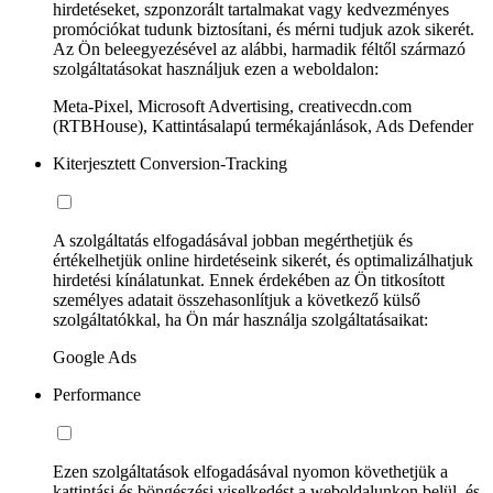
hirdetéseket, szponzorált tartalmakat vagy kedvezményes
promóciókat tudunk biztosítani, és mérni tudjuk azok sikerét.
Az Ön beleegyezésével az alábbi, harmadik féltől származó
szolgáltatásokat használjuk ezen a weboldalon:
Meta-Pixel, Microsoft Advertising, creativecdn.com
(RTBHouse), Kattintásalapú termékajánlások, Ads Defender
Kiterjesztett Conversion-Tracking
A szolgáltatás elfogadásával jobban megérthetjük és
értékelhetjük online hirdetéseink sikerét, és optimalizálhatjuk
hirdetési kínálatunkat. Ennek érdekében az Ön titkosított
személyes adatait összehasonlítjuk a következő külső
szolgáltatókkal, ha Ön már használja szolgáltatásaikat:
Google Ads
Performance
Ezen szolgáltatások elfogadásával nyomon követhetjük a
kattintási és böngészési viselkedést a weboldalunkon belül, és