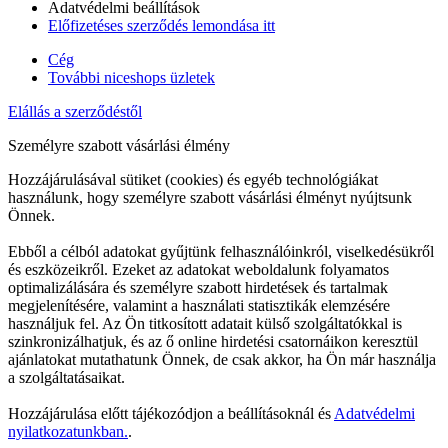
Adatvédelmi beállítások
Előfizetéses szerződés lemondása itt
Cég
További niceshops üzletek
Elállás a szerződéstől
Személyre szabott vásárlási élmény
Hozzájárulásával sütiket (cookies) és egyéb technológiákat
használunk, hogy személyre szabott vásárlási élményt nyújtsunk
Önnek.
Ebből a célból adatokat gyűjtünk felhasználóinkról, viselkedésükről
és eszközeikről. Ezeket az adatokat weboldalunk folyamatos
optimalizálására és személyre szabott hirdetések és tartalmak
megjelenítésére, valamint a használati statisztikák elemzésére
használjuk fel. Az Ön titkosított adatait külső szolgáltatókkal is
szinkronizálhatjuk, és az ő online hirdetési csatornáikon keresztül
ajánlatokat mutathatunk Önnek, de csak akkor, ha Ön már használja
a szolgáltatásaikat.
Hozzájárulása előtt tájékozódjon a beállításoknál és
Adatvédelmi
nyilatkozatunkban.
.