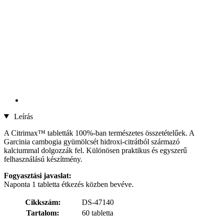
Leírás
A Citrimax™ tabletták 100%-ban természetes összetételűek. A
Garcinia cambogia gyümölcsét hidroxi-citrátból származó
kalciummal dolgozzák fel. Különösen praktikus és egyszerű
felhasználású készítmény.
Fogyasztási javaslat:
Naponta 1 tabletta étkezés közben bevéve.
Cikkszám:
DS-47140
Tartalom:
60 tabletta