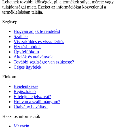
Lehetnek további költségek, pl. a termékek súlya, mérete vagy
tulajdonságai miatt. Ezeket az információkat közvetlenül a
termékleírásban találja.
Segítség
Hogyan adjak le rendelést
Szállítás
Visszaküldés és visszatérítés
Fizetési módok
Ügyfélfiókom
Akciók és utalványok
További segítségre van szüksége?
Céges ügyfelek
Fiókom
Bejelentkezés
Regisztráció
Elfelejtette jelszavát?
Hol van a szállítmányom?
Utalvány beváltása
Hasznos információk
Magazin