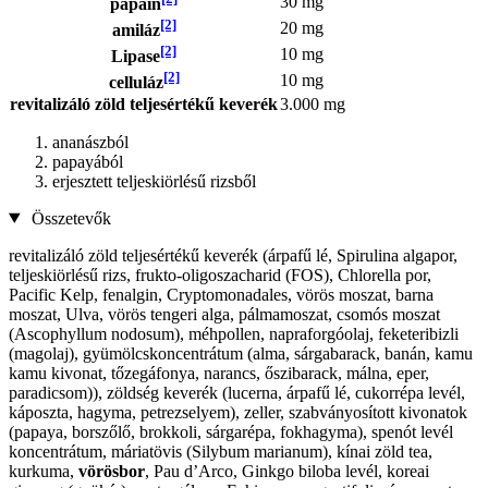
30 mg
papain
[2]
20 mg
amiláz
[2]
10 mg
Lipase
[2]
10 mg
celluláz
revitalizáló zöld teljesértékű keverék
3.000 mg
ananászból
papayából
erjesztett teljeskiörlésű rizsből
Összetevők
revitalizáló zöld teljesértékű keverék (árpafű lé, Spirulina algapor,
teljeskiörlésű rizs, frukto-oligoszacharid (FOS), Chlorella por,
Pacific Kelp, fenalgin, Cryptomonadales, vörös moszat, barna
moszat, Ulva, vörös tengeri alga, pálmamoszat, csomós moszat
(Ascophyllum nodosum), méhpollen, napraforgóolaj, feketeribizli
(magolaj), gyümölcskoncentrátum (alma, sárgabarack, banán, kamu
kamu kivonat, tőzegáfonya, narancs, őszibarack, málna, eper,
paradicsom)), zöldség keverék (lucerna, árpafű lé, cukorrépa levél,
káposzta, hagyma, petrezselyem), zeller, szabványosított kivonatok
(papaya, borszőlő, brokkoli, sárgarépa, fokhagyma), spenót levél
koncentrátum, máriatövis (Silybum marianum), kínai zöld tea,
kurkuma,
vörösbor
, Pau d’Arco, Ginkgo biloba levél, koreai