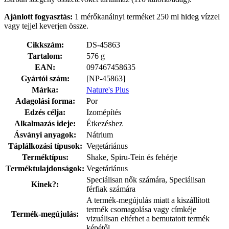
Ajánlott fogyasztás:
1 mérőkanálnyi terméket 250 ml hideg vízzel
vagy tejjel keverjen össze.
Cikkszám:
DS-45863
Tartalom:
576 g
EAN:
097467458635
Gyártói szám:
[NP-45863]
Márka:
Nature's Plus
Adagolási forma:
Por
Edzés célja:
Izomépítés
Alkalmazás ideje:
Étkezéshez
Ásványi anyagok:
Nátrium
Táplálkozási típusok:
Vegetáriánus
Terméktípus:
Shake, Spiru-Tein és fehérje
Terméktulajdonságok:
Vegetáriánus
Speciálisan nők számára, Speciálisan
Kinek?:
férfiak számára
A termék-megújulás miatt a kiszállított
termék csomagolása vagy címkéje
Termék-megújulás:
vizuálisan eltérhet a bemutatott termék
képétől.