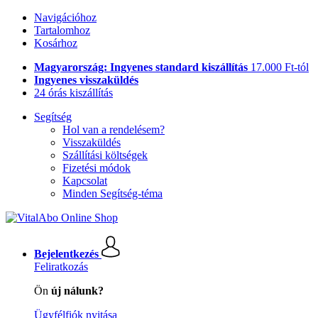
Navigációhoz
Tartalomhoz
Kosárhoz
Magyarország: Ingyenes standard kiszállítás
17.000 Ft-tól
Ingyenes visszaküldés
24 órás kiszállítás
Segítség
Hol van a rendelésem?
Visszaküldés
Szállítási költségek
Fizetési módok
Kapcsolat
Minden Segítség-téma
Bejelentkezés
Feliratkozás
Ön
új nálunk?
Ügyfélfiók nyitása