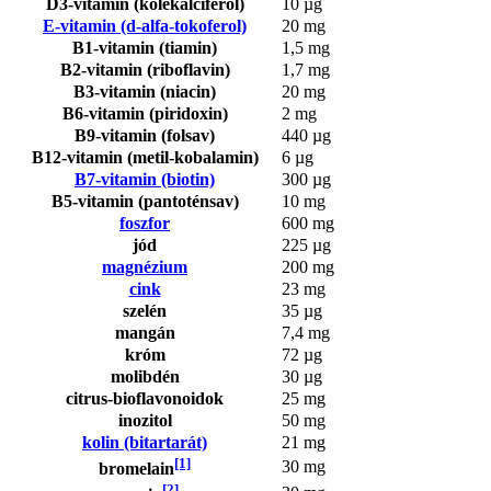
D3-vitamin (kolekalciferol)
10 µg
E-vitamin (d-alfa-tokoferol)
20 mg
B1-vitamin (tiamin)
1,5 mg
B2-vitamin (riboflavin)
1,7 mg
B3-vitamin (niacin)
20 mg
B6-vitamin (piridoxin)
2 mg
B9-vitamin (folsav)
440 µg
B12-vitamin (metil-kobalamin)
6 µg
B7-vitamin (biotin)
300 µg
B5-vitamin (pantoténsav)
10 mg
foszfor
600 mg
jód
225 µg
magnézium
200 mg
cink
23 mg
szelén
35 µg
mangán
7,4 mg
króm
72 µg
molibdén
30 µg
citrus-bioflavonoidok
25 mg
inozitol
50 mg
kolin (bitartarát)
21 mg
[1]
30 mg
bromelain
[2]