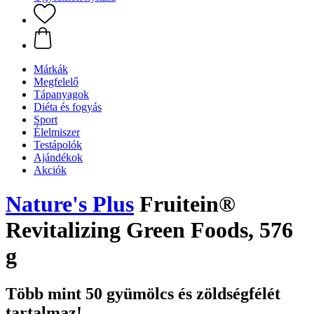
Márkák
Megfelelő
Tápanyagok
Diéta és fogyás
Sport
Élelmiszer
Testápolók
Ajándékok
Akciók
Nature's Plus
Fruitein®
Revitalizing Green Foods, 576
g
Több mint 50 gyümölcs és zöldségfélét
tartalmaz!