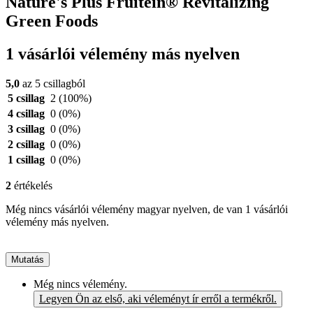
Nature's Plus Fruitein® Revitalizing
Green Foods
1 vásárlói vélemény más nyelven
5,0
az 5 csillagból
5 csillag
2
(100%)
4 csillag
0
(0%)
3 csillag
0
(0%)
2 csillag
0
(0%)
1 csillag
0
(0%)
2
értékelés
Még nincs vásárlói vélemény magyar nyelven, de van 1 vásárlói
vélemény más nyelven.
Mutatás
Még nincs vélemény.
Legyen Ön az első, aki véleményt ír erről a termékről.