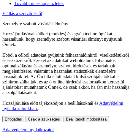
További niceshops üzletek
Elállás a szerződéstől
Személyre szabott vásárlási élmény
Hozzájárulásával sütiket (cookies) és egyéb technológiákat
használunk, hogy személyre szabott vásárlási élményt nyújtsunk
Önnek.
Ebből a célból adatokat gyűjtünk felhasználóinkról, viselkedésükről
és eszközeikről. Ezeket az adatokat weboldalunk folyamatos
optimalizálására és személyre szabott hirdetések és tartalmak
megjelenítésére, valamint a használati statisztikák elemzésére
használjuk fel. Az Ön titkosított adatait külső szolgáltatókkal is
szinkronizálhatjuk, és az ő online hirdetési csatornáikon keresztül
ajánlatokat mutathatunk Önnek, de csak akkor, ha Ön már használja
a szolgáltatásaikat.
Hozzájárulása előtt tájékozódjon a beállításoknál és
Adatvédelmi
nyilatkozatunkban.
.
Elfogadás
Csak a szükséges
Beállítások módosítása
Adatvédelemi nyilatkozatot