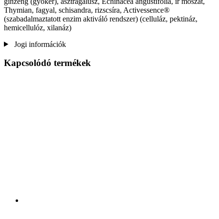
ginzeng (gyökér), asztragálusz, Echinacea angustifolia, ír moszat,
Thymian, fagyal, schisandra, rizscsíra, Activessence®
(szabadalmaztatott enzim aktiváló rendszer) (celluláz, pektináz,
hemicellulóz, xilanáz)
Jogi információk
Kapcsolódó termékek