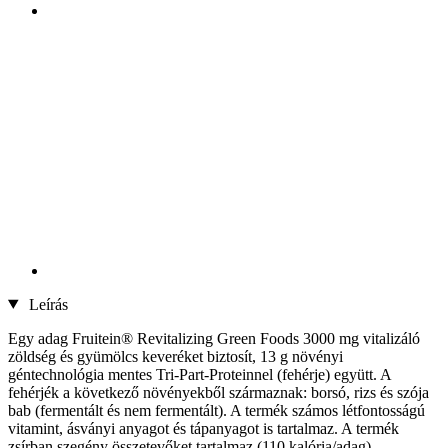
Leírás
Egy adag Fruitein® Revitalizing Green Foods 3000 mg vitalizáló
zöldség és gyümölcs keveréket biztosít, 13 g növényi
géntechnológia mentes Tri-Part-Proteinnel (fehérje) együtt. A
fehérjék a következő növényekből származnak: borsó, rizs és szója
bab (fermentált és nem fermentált). A termék számos létfontosságú
vitamint, ásványi anyagot és tápanyagot is tartalmaz. A termék
zsírban szegény összetevőket tartalmaz (110 kalória/adag).