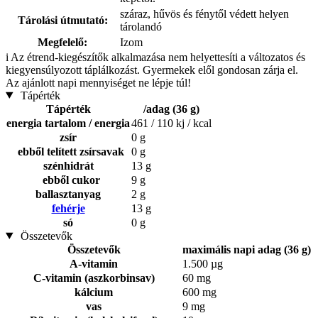
száraz, hűvös és fénytől védett helyen
Tárolási útmutató:
tárolandó
Megfelelő:
Izom
i
Az étrend-kiegészítők alkalmazása nem helyettesíti a változatos és
kiegyensúlyozott táplálkozást. Gyermekek elől gondosan zárja el.
Az ajánlott napi mennyiséget ne lépje túl!
Tápérték
Tápérték
/adag (36 g)
energia tartalom / energia
461 / 110 kj / kcal
zsír
0 g
ebből telített zsírsavak
0 g
szénhidrát
13 g
ebből cukor
9 g
ballasztanyag
2 g
fehérje
13 g
só
0 g
Összetevők
Összetevők
maximális napi adag (36 g)
A-vitamin
1.500 µg
C-vitamin (aszkorbinsav)
60 mg
kálcium
600 mg
vas
9 mg