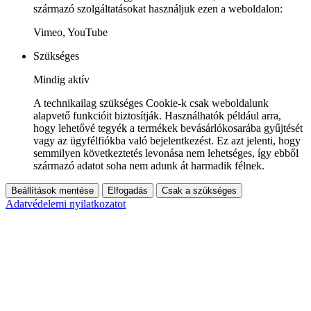
származó szolgáltatásokat használjuk ezen a weboldalon:
Vimeo, YouTube
Szükséges
Mindig aktív
A technikailag szükséges Cookie-k csak weboldalunk
alapvető funkcióit biztosítják. Használhatók például arra,
hogy lehetővé tegyék a termékek bevásárlókosarába gyűjtését
vagy az ügyfélfiókba való bejelentkezést. Ez azt jelenti, hogy
semmilyen következtetés levonása nem lehetséges, így ebből
származó adatot soha nem adunk át harmadik félnek.
Beállítások mentése
Elfogadás
Csak a szükséges
Adatvédelemi nyilatkozatot