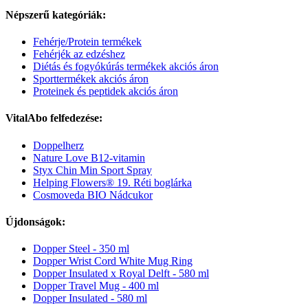
Népszerű kategóriák:
Fehérje/Protein termékek
Fehérjék az edzéshez
Diétás és fogyókúrás termékek akciós áron
Sporttermékek akciós áron
Proteinek és peptidek akciós áron
VitalAbo felfedezése:
Doppelherz
Nature Love B12-vitamin
Styx Chin Min Sport Spray
Helping Flowers® 19. Réti boglárka
Cosmoveda BIO Nádcukor
Újdonságok:
Dopper Steel - 350 ml
Dopper Wrist Cord White Mug Ring
Dopper Insulated x Royal Delft - 580 ml
Dopper Travel Mug - 400 ml
Dopper Insulated - 580 ml