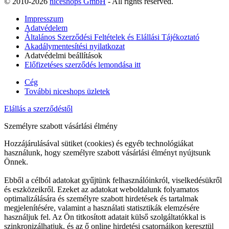
© 2010-2026
niceshops GmbH
- All rights reserved.
Impresszum
Adatvédelem
Általános Szerződési Feltételek és Elállási Tájékoztató
Akadálymentesítési nyilatkozat
Adatvédelmi beállítások
Előfizetéses szerződés lemondása itt
Cég
További niceshops üzletek
Elállás a szerződéstől
Személyre szabott vásárlási élmény
Hozzájárulásával sütiket (cookies) és egyéb technológiákat
használunk, hogy személyre szabott vásárlási élményt nyújtsunk
Önnek.
Ebből a célból adatokat gyűjtünk felhasználóinkról, viselkedésükről
és eszközeikről. Ezeket az adatokat weboldalunk folyamatos
optimalizálására és személyre szabott hirdetések és tartalmak
megjelenítésére, valamint a használati statisztikák elemzésére
használjuk fel. Az Ön titkosított adatait külső szolgáltatókkal is
szinkronizálhatjuk, és az ő online hirdetési csatornáikon keresztül