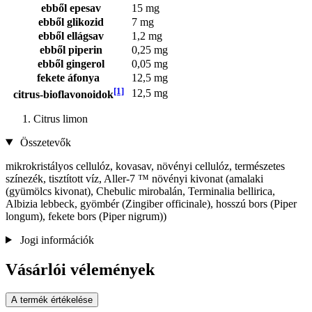
ebből epesav
15 mg
ebből glikozid
7 mg
ebből ellágsav
1,2 mg
ebből piperin
0,25 mg
ebből gingerol
0,05 mg
fekete áfonya
12,5 mg
[1]
12,5 mg
citrus-bioflavonoidok
Citrus limon
Összetevők
mikrokristályos cellulóz, kovasav, növényi cellulóz, természetes
színezék, tisztított víz, Aller-7 ™ növényi kivonat (amalaki
(gyümölcs kivonat), Chebulic mirobalán, Terminalia bellirica,
Albizia lebbeck, gyömbér (Zingiber officinale), hosszú bors (Piper
longum), fekete bors (Piper nigrum))
Jogi információk
Vásárlói vélemények
A termék értékelése