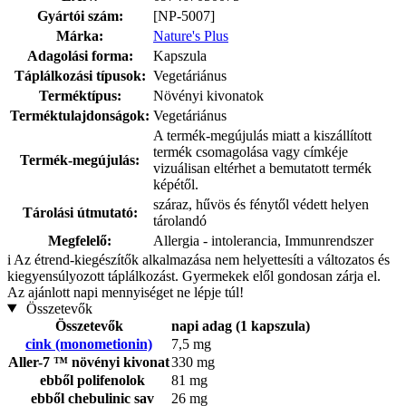
Gyártói szám:
[NP-5007]
Márka:
Nature's Plus
Adagolási forma:
Kapszula
Táplálkozási típusok:
Vegetáriánus
Terméktípus:
Növényi kivonatok
Terméktulajdonságok:
Vegetáriánus
A termék-megújulás miatt a kiszállított
termék csomagolása vagy címkéje
Termék-megújulás:
vizuálisan eltérhet a bemutatott termék
képétől.
száraz, hűvös és fénytől védett helyen
Tárolási útmutató:
tárolandó
Megfelelő:
Allergia - intolerancia, Immunrendszer
i
Az étrend-kiegészítők alkalmazása nem helyettesíti a változatos és
kiegyensúlyozott táplálkozást. Gyermekek elől gondosan zárja el.
Az ajánlott napi mennyiséget ne lépje túl!
Összetevők
Összetevők
napi adag (1 kapszula)
cink (monometionin)
7,5 mg
Aller-7 ™ növényi kivonat
330 mg
ebből polifenolok
81 mg
ebből chebulinic sav
26 mg