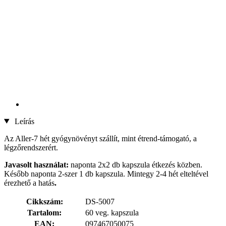
Leírás
Az Aller-7 hét gyógynövényt szállít, mint étrend-támogató, a
légzőrendszerért.
Javasolt használat:
naponta 2x2 db kapszula étkezés közben.
Később naponta 2-szer 1 db kapszula. Mintegy 2-4 hét elteltével
érezhető a hatás
.
Cikkszám:
DS-5007
Tartalom:
60 veg. kapszula
EAN:
097467050075