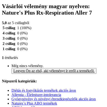
Vásárlói vélemény magyar nyelven:
Nature's Plus Rx-Respiration Aller 7
5,0
az 5 csillagból
5 csillag
1
(100%)
4 csillag
0
(0%)
3 csillag
0
(0%)
2 csillag
0
(0%)
1 csillag
0
(0%)
1
értékelés
Még nincs vélemény.
Legyen Ön az első, aki véleményt ír erről a termékről.
Népszerű kategóriák:
Diétás és fogyókúrás termékek akciós áron
Allergia - Élelmiszer-intolerancia
Gyógynövény és növényi étrendkiegészítők akciós áron
Natures´s Plus ABO termékek