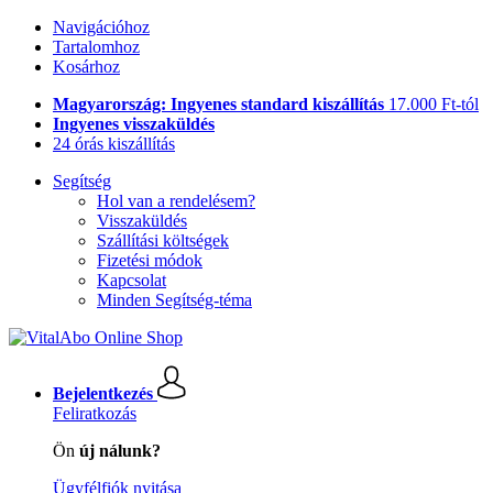
Navigációhoz
Tartalomhoz
Kosárhoz
Magyarország: Ingyenes standard kiszállítás
17.000 Ft-tól
Ingyenes visszaküldés
24 órás kiszállítás
Segítség
Hol van a rendelésem?
Visszaküldés
Szállítási költségek
Fizetési módok
Kapcsolat
Minden Segítség-téma
Bejelentkezés
Feliratkozás
Ön
új nálunk?
Ügyfélfiók nyitása