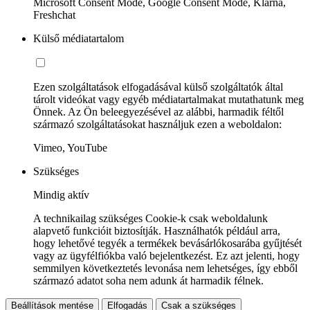
Microsoft Consent Mode, Google Consent Mode, Klarna,
Freshchat
Külső médiatartalom
Ezen szolgáltatások elfogadásával külső szolgáltatók által
tárolt videókat vagy egyéb médiatartalmakat mutathatunk meg
Önnek. Az Ön beleegyezésével az alábbi, harmadik féltől
származó szolgáltatásokat használjuk ezen a weboldalon:
Vimeo, YouTube
Szükséges
Mindig aktív
A technikailag szükséges Cookie-k csak weboldalunk
alapvető funkcióit biztosítják. Használhatók például arra,
hogy lehetővé tegyék a termékek bevásárlókosarába gyűjtését
vagy az ügyfélfiókba való bejelentkezést. Ez azt jelenti, hogy
semmilyen következtetés levonása nem lehetséges, így ebből
származó adatot soha nem adunk át harmadik félnek.
Beállítások mentése
Elfogadás
Csak a szükséges