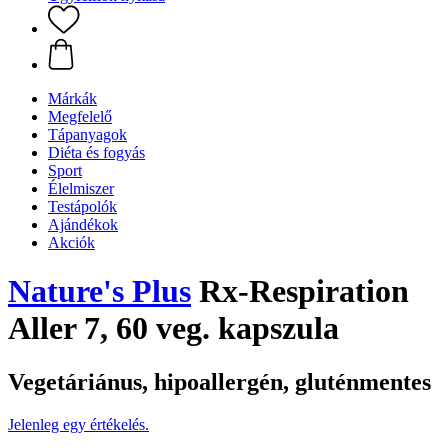
Márkák
Megfelelő
Tápanyagok
Diéta és fogyás
Sport
Élelmiszer
Testápolók
Ajándékok
Akciók
Nature's Plus
Rx-Respiration
Aller 7, 60 veg. kapszula
Vegetáriánus, hipoallergén, gluténmentes
Jelenleg egy értékelés.