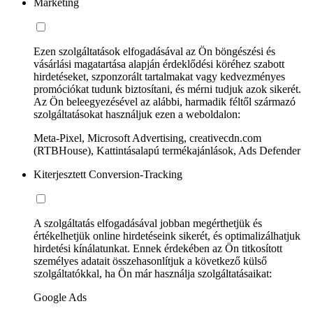
Marketing
Ezen szolgáltatások elfogadásával az Ön böngészési és
vásárlási magatartása alapján érdeklődési köréhez szabott
hirdetéseket, szponzorált tartalmakat vagy kedvezményes
promóciókat tudunk biztosítani, és mérni tudjuk azok sikerét.
Az Ön beleegyezésével az alábbi, harmadik féltől származó
szolgáltatásokat használjuk ezen a weboldalon:
Meta-Pixel, Microsoft Advertising, creativecdn.com
(RTBHouse), Kattintásalapú termékajánlások, Ads Defender
Kiterjesztett Conversion-Tracking
A szolgáltatás elfogadásával jobban megérthetjük és
értékelhetjük online hirdetéseink sikerét, és optimalizálhatjuk
hirdetési kínálatunkat. Ennek érdekében az Ön titkosított
személyes adatait összehasonlítjuk a következő külső
szolgáltatókkal, ha Ön már használja szolgáltatásaikat:
Google Ads