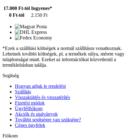
17.000 Ft-tól
Ingyenes*
0 Ft-tól
2.150 Ft
*Ezek a szállítási költségek a normál szállításra vonatkoznak.
Lehetnek további költségek, pl. a termékek súlya, mérete vagy
tulajdonságai miatt. Ezeket az információkat közvetlenül a
termékleírásban találja.
Segítség
Hogyan adjak le rendelést
Szállítás
Visszaküldés és visszatérítés
Fizetési módok
Ügyfélfiókom
Akciók és utalványok
További segítségre van szüksége?
Céges ügyfelek
Fiókom