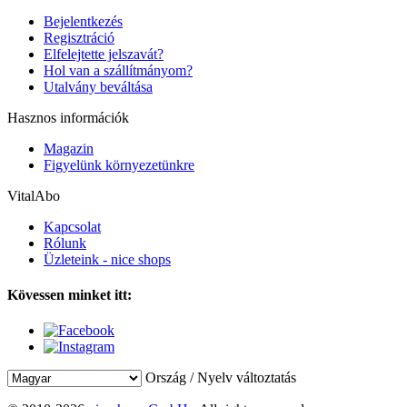
Bejelentkezés
Regisztráció
Elfelejtette jelszavát?
Hol van a szállítmányom?
Utalvány beváltása
Hasznos információk
Magazin
Figyelünk környezetünkre
VitalAbo
Kapcsolat
Rólunk
Üzleteink - nice shops
Kövessen minket itt:
Ország / Nyelv változtatás