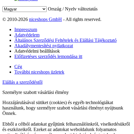
Ország / Nyelv változtatás
© 2010-2026
niceshops GmbH
- All rights reserved.
Impresszum
Adatvédelem
Általános Szerződési Feltételek és Elállási Tájékoztató
Akadálymentesítési nyilatkozat
Adatvédelmi beállítások
Előfizetéses szerződés lemondása itt
Cég
További niceshops üzletek
Elállás a szerződéstől
Személyre szabott vásárlási élmény
Hozzájárulásával sütiket (cookies) és egyéb technológiákat
használunk, hogy személyre szabott vásárlási élményt nyújtsunk
Önnek.
Ebből a célból adatokat gyűjtünk felhasználóinkról, viselkedésükről
és eszközeikről. Ezeket az adatokat weboldalunk folyamatos