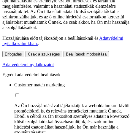
optimalizálására és személyre szabott hirdetések és tartalmak
megjelenítésére, valamint a használati statisztikák elemzésére
használjuk fel. Az Ön titkosított adatait külső szolgáltatókkal is
szinkronizálhatjuk, és az ő online hirdetési csatornáikon keresztül
ajánlatokat mutathatunk Önnek, de csak akkor, ha Ön már használja
a szolgáltatásaikat.
Hozzájárulása előtt tájékozódjon a beállításoknál és
Adatvédelmi
nyilatkozatunkban.
.
Elfogadás
Csak a szükséges
Beállítások módosítása
Adatvédelemi nyilatkozatot
Egyéni adatvédelmi beállítások
Customer match marketing
Az Ön hozzájárulásával tájékoztatjuk a weboldalunkon kívüli
promóciókról is, és releváns termékeket mutatunk Önnek.
Ebből a célból az Ön titkosított személyes adatait a következő
külső szolgáltatókkal összehasonlítjuk, és azok online
hirdetési csatornáikat használjuk, ha Ön már használja a
szolgáltatásaikat: