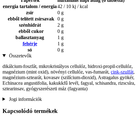
Tápérték
maximális napi adag (6 tabletta)
energia tartalom / energia
42 / 10 kj / kcal
zsír
0 g
ebből telített zsírsavak
0 g
szénhidrát
2 g
ebből cukor
0 g
ballasztanyag
1 g
fehérje
1 g
só
0 g
Összetevők
dikálcium-foszfát, mikrokristályos cellulóz, hidroxi-propil-cellulóz,
magnézium (mint oxid), növényi cellulóz, vas-fumarát,
cink-szulfát
,
magnézium-sztearát, kovasav (szilícium-dioxid), Astragalus gyökér,
Echinacea angustifolia, kakukkfű levél, fagyal, schisandra, rizscsíra,
sztearinsav, gyógyszerészeti máz (fagyanta)
Jogi információk
Kapcsolódó termékek