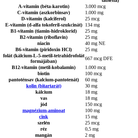
tabletta)
A-vitamin (béta-karotin)
3.000 mcg
C-vitamin (aszkorbinsav)
1.000 mg
D-vitamin (kalciferol)
25 mcg
E-vitamin (d-alfa tokoferil-szukcinát)
134 mg
B1-vitamin (tiamin-hidroklorid)
25 mg
B2-vitamin (riboflavin)
25 mg
niacin
40 mg NE
B6-vitamin (piridoxin HCl)
25 mg
folát (kálcium-L-5-metil-tetrahidrofolát
667 mcg DFE
formájában)
B12-vitamin (metil-kobalamin)
1.000 mcg
biotin
100 mcg
pantoténsav (kalcium-pantotenát)
60 mg
kolin (bitartarát)
30 mg
kálcium
18 mg
vas
18 mg
jód
150 mcg
magnézium-aminoat
100 mg
cink
15 mg
szelén
25 mcg
réz
0,5 mg
mangán
2 mg