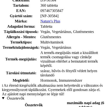
Cikkszám:
DS-30584
Tartalom:
360 tabletta
EAN:
097467305847
Gyártói szám:
[NP-30584]
Márka:
Nature's Plus
Adagolási forma:
Tabletta
Táplálkozási típusok:
Vegán, Vegetáriánus, Gluténmentes
Allergén - Mentes:
Gluténmentes
Terméktípus:
Multivitaminok
Terméktulajdonságok:
Vegán, Vegetáriánus
A termék-megújulás miatt a kiszállított
termék csomagolása vagy címkéje
Termék-megújulás:
vizuálisan eltérhet a bemutatott termék
képétől.
száraz, hűvös és fénytől védett helyen
Tárolási útmutató:
tárolandó
Megfelelő:
Hormonok, Immunrendszer
i
Az étrend-kiegészítők alkalmazása nem helyettesíti a változatos és
kiegyensúlyozott táplálkozást. Gyermekek elől gondosan zárja el.
Az ajánlott napi mennyiséget ne lépje túl!
Összetevők
maximális napi adag (6
Összetevők