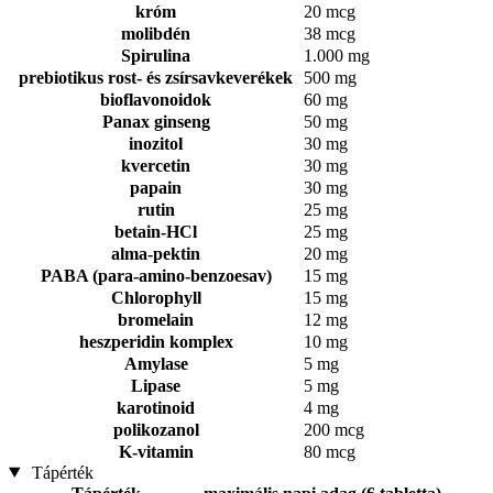
króm
20 mcg
molibdén
38 mcg
Spirulina
1.000 mg
prebiotikus rost- és zsírsavkeverékek
500 mg
bioflavonoidok
60 mg
Panax ginseng
50 mg
inozitol
30 mg
kvercetin
30 mg
papain
30 mg
rutin
25 mg
betain-HCl
25 mg
alma-pektin
20 mg
PABA (para-amino-benzoesav)
15 mg
Chlorophyll
15 mg
bromelain
12 mg
heszperidin komplex
10 mg
Amylase
5 mg
Lipase
5 mg
karotinoid
4 mg
polikozanol
200 mcg
K-vitamin
80 mcg
Tápérték