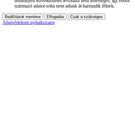
semmilyen következtetés levonása nem lehetséges, így ebből
származó adatot soha nem adunk át harmadik félnek.
Beállítások mentése
Elfogadás
Csak a szükséges
Adatvédelemi nyilatkozatot