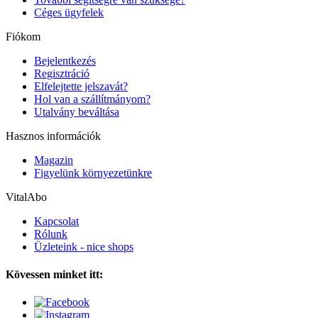
Céges ügyfelek
Fiókom
Bejelentkezés
Regisztráció
Elfelejtette jelszavát?
Hol van a szállítmányom?
Utalvány beváltása
Hasznos információk
Magazin
Figyelünk környezetünkre
VitalAbo
Kapcsolat
Rólunk
Üzleteink - nice shops
Kövessen minket itt: