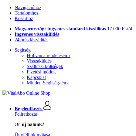
Navigációhoz
Tartalomhoz
Kosárhoz
Magyarország: Ingyenes standard kiszállítás
17.000 Ft-tól
Ingyenes visszaküldés
24 órás kiszállítás
Segítség
Hol van a rendelésem?
Visszaküldés
Szállítási költségek
Fizetési módok
Kapcsolat
Minden Segítség-téma
Bejelentkezés
Feliratkozás
Ön
új nálunk?
Ügyfélfiók nyitása