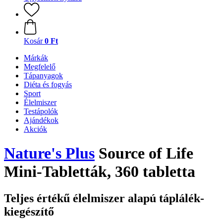
Kosár
0 Ft
Márkák
Megfelelő
Tápanyagok
Diéta és fogyás
Sport
Élelmiszer
Testápolók
Ajándékok
Akciók
Nature's Plus
Source of Life
Mini-Tabletták, 360 tabletta
Teljes értékű élelmiszer alapú táplálék-
kiegészítő