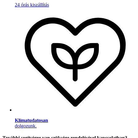
24 órás kiszállítás
Klímatudatosan
dolgozunk.
További segítségre van szüksége rendelésével kapcsolatban?