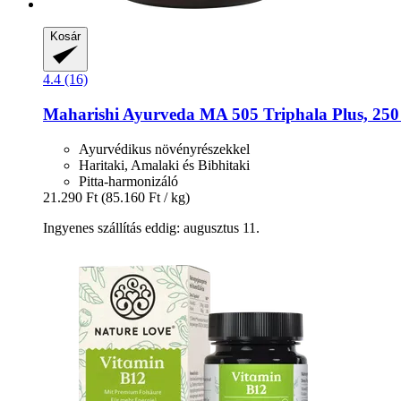
Kosár
4.4 (16)
Maharishi Ayurveda
MA 505 Triphala Plus, 250 
Ayurvédikus növényrészekkel
Haritaki, Amalaki és Bibhitaki
Pitta-harmonizáló
21.290 Ft
(85.160 Ft / kg)
Ingyenes szállítás eddig: augusztus 11.