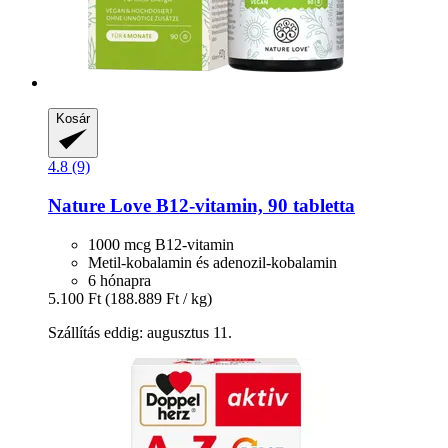
Kosár
4.8 (9)
Nature Love
B12-​vitamin, 90 tabletta
1000 mcg B12-vitamin
Metil-kobalamin és adenozil-kobalamin
6 hónapra
5.100 Ft
(188.889 Ft / kg)
Szállítás eddig: augusztus 11.