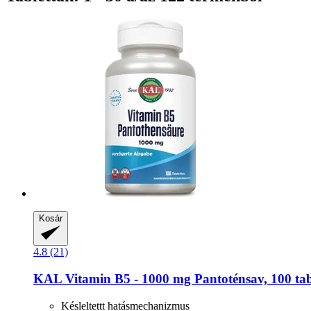
Kosár
4.8 (21)
KAL
Vitamin B5 -​ 1000 mg Pantoténsav, 100 tab
Késleltettt hatásmechanizmus