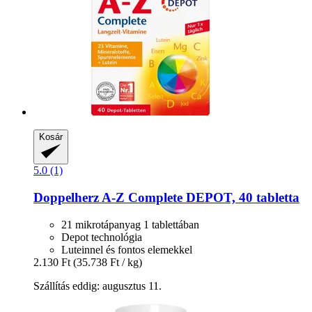
Kosár
5.0 (1)
Doppelherz
A-​Z Complete DEPOT, 40 tabletta
21 mikrotápanyag 1 tablettában
Depot technológia
Luteinnel és fontos elemekkel
2.130 Ft
(35.738 Ft / kg)
Szállítás eddig: augusztus 11.