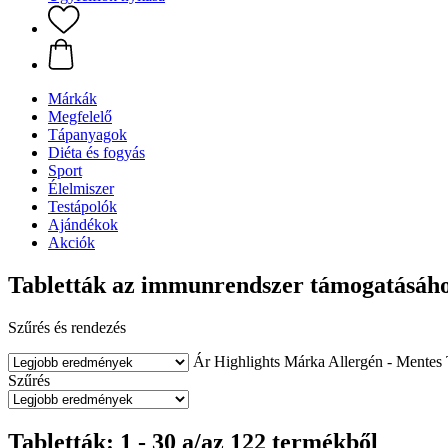
Márkák
Megfelelő
Tápanyagok
Diéta és fogyás
Sport
Élelmiszer
Testápolók
Ajándékok
Akciók
Tabletták az immunrendszer támogatásáh
Szűrés és rendezés
Ár
Highlights
Márka
Allergén - Mentes
Szűrés
Tabletták: 1 - 30 a/az 122 termékből