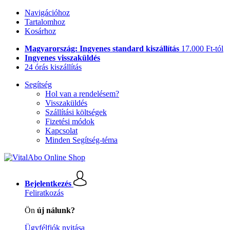
Navigációhoz
Tartalomhoz
Kosárhoz
Magyarország: Ingyenes standard kiszállítás
17.000 Ft-tól
Ingyenes visszaküldés
24 órás kiszállítás
Segítség
Hol van a rendelésem?
Visszaküldés
Szállítási költségek
Fizetési módok
Kapcsolat
Minden Segítség-téma
Bejelentkezés
Feliratkozás
Ön
új nálunk?
Ügyfélfiók nyitása