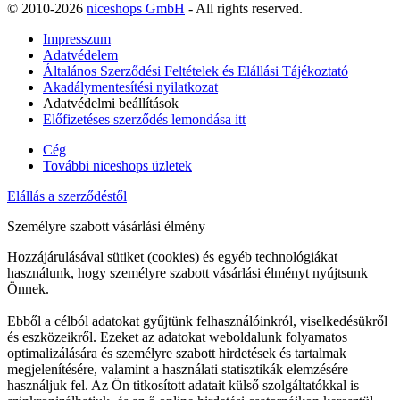
© 2010-2026
niceshops GmbH
- All rights reserved.
Impresszum
Adatvédelem
Általános Szerződési Feltételek és Elállási Tájékoztató
Akadálymentesítési nyilatkozat
Adatvédelmi beállítások
Előfizetéses szerződés lemondása itt
Cég
További niceshops üzletek
Elállás a szerződéstől
Személyre szabott vásárlási élmény
Hozzájárulásával sütiket (cookies) és egyéb technológiákat
használunk, hogy személyre szabott vásárlási élményt nyújtsunk
Önnek.
Ebből a célból adatokat gyűjtünk felhasználóinkról, viselkedésükről
és eszközeikről. Ezeket az adatokat weboldalunk folyamatos
optimalizálására és személyre szabott hirdetések és tartalmak
megjelenítésére, valamint a használati statisztikák elemzésére
használjuk fel. Az Ön titkosított adatait külső szolgáltatókkal is