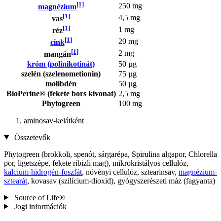
[1]
250 mg
magnézium
[1]
4,5 mg
vas
[1]
1 mg
réz
[1]
20 mg
cink
[1]
2 mg
mangán
króm (polinikotinát)
50 µg
szelén (szelenometionin)
75 µg
molibdén
50 µg
BioPerine® (fekete bors kivonat)
2,5 mg
Phytogreen
100 mg
aminosav-kelátként
Összetevők
Phytogreen (brokkoli, spenót, sárgarépa, Spirulina algapor, Chlorella
por, ligetszépe, fekete ribizli mag), mikrokristályos cellulóz,
kalcium-hidrogén-foszfát
, növényi cellulóz, sztearinsav,
magnézium-
sztearát
, kovasav (szilícium-dioxid), gyógyszerészeti máz (fagyanta)
Source of Life®
Jogi információk