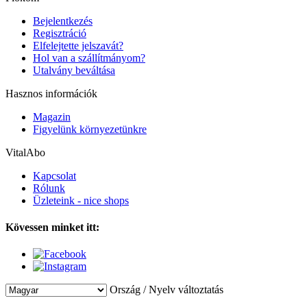
Bejelentkezés
Regisztráció
Elfelejtette jelszavát?
Hol van a szállítmányom?
Utalvány beváltása
Hasznos információk
Magazin
Figyelünk környezetünkre
VitalAbo
Kapcsolat
Rólunk
Üzleteink - nice shops
Kövessen minket itt:
Ország / Nyelv változtatás