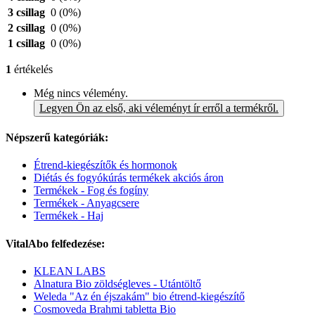
3 csillag
0
(0%)
2 csillag
0
(0%)
1 csillag
0
(0%)
1
értékelés
Még nincs vélemény.
Legyen Ön az első, aki véleményt ír erről a termékről.
Népszerű kategóriák:
Étrend-kiegészítők és hormonok
Diétás és fogyókúrás termékek akciós áron
Termékek - Fog és fogíny
Termékek - Anyagcsere
Termékek - Haj
VitalAbo felfedezése:
KLEAN LABS
Alnatura Bio zöldségleves - Utántöltő
Weleda "Az én éjszakám" bio étrend-kiegészítő
Cosmoveda Brahmi tabletta Bio