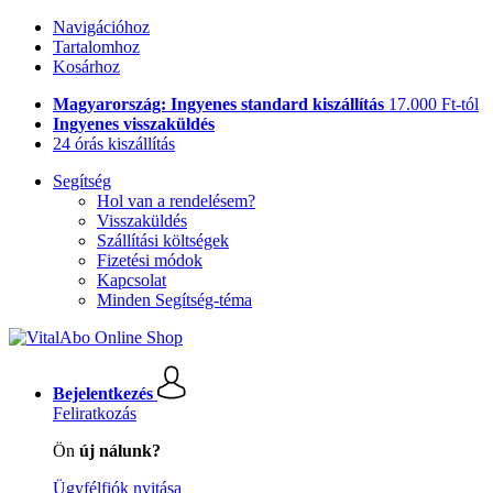
Navigációhoz
Tartalomhoz
Kosárhoz
Magyarország: Ingyenes standard kiszállítás
17.000 Ft-tól
Ingyenes visszaküldés
24 órás kiszállítás
Segítség
Hol van a rendelésem?
Visszaküldés
Szállítási költségek
Fizetési módok
Kapcsolat
Minden Segítség-téma
Bejelentkezés
Feliratkozás
Ön
új nálunk?
Ügyfélfiók nyitása