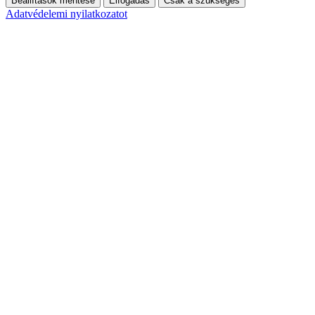
Beállítások mentése
Elfogadás
Csak a szükséges
Adatvédelemi nyilatkozatot