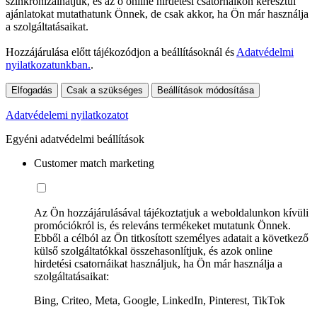
szinkronizálhatjuk, és az ő online hirdetési csatornáikon keresztül
ajánlatokat mutathatunk Önnek, de csak akkor, ha Ön már használja
a szolgáltatásaikat.
Hozzájárulása előtt tájékozódjon a beállításoknál és
Adatvédelmi
nyilatkozatunkban.
.
Elfogadás
Csak a szükséges
Beállítások módosítása
Adatvédelemi nyilatkozatot
Egyéni adatvédelmi beállítások
Customer match marketing
Az Ön hozzájárulásával tájékoztatjuk a weboldalunkon kívüli
promóciókról is, és releváns termékeket mutatunk Önnek.
Ebből a célból az Ön titkosított személyes adatait a következő
külső szolgáltatókkal összehasonlítjuk, és azok online
hirdetési csatornáikat használjuk, ha Ön már használja a
szolgáltatásaikat:
Bing, Criteo, Meta, Google, LinkedIn, Pinterest, TikTok