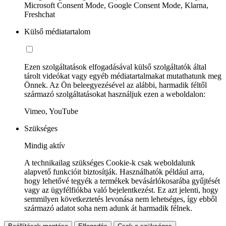
Microsoft Consent Mode, Google Consent Mode, Klarna,
Freshchat
Külső médiatartalom
Ezen szolgáltatások elfogadásával külső szolgáltatók által
tárolt videókat vagy egyéb médiatartalmakat mutathatunk meg
Önnek. Az Ön beleegyezésével az alábbi, harmadik féltől
származó szolgáltatásokat használjuk ezen a weboldalon:
Vimeo, YouTube
Szükséges
Mindig aktív
A technikailag szükséges Cookie-k csak weboldalunk
alapvető funkcióit biztosítják. Használhatók például arra,
hogy lehetővé tegyék a termékek bevásárlókosarába gyűjtését
vagy az ügyfélfiókba való bejelentkezést. Ez azt jelenti, hogy
semmilyen következtetés levonása nem lehetséges, így ebből
származó adatot soha nem adunk át harmadik félnek.