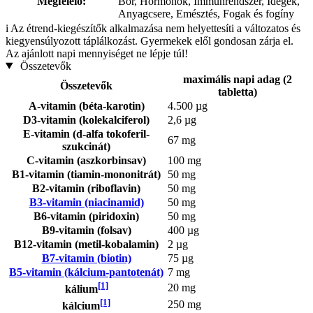
Megfelelő:
Bőr, Hormonok, Immunrendszer, Idegek,
Anyagcsere, Emésztés, Fogak és fogíny
i
Az étrend-kiegészítők alkalmazása nem helyettesíti a változatos és
kiegyensúlyozott táplálkozást. Gyermekek elől gondosan zárja el.
Az ajánlott napi mennyiséget ne lépje túl!
Összetevők
maximális napi adag (2
Összetevők
tabletta)
A-vitamin (béta-karotin)
4.500 µg
D3-vitamin (kolekalciferol)
2,6 µg
E-vitamin (d-alfa tokoferil-
67 mg
szukcinát)
C-vitamin (aszkorbinsav)
100 mg
B1-vitamin (tiamin-mononitrát)
50 mg
B2-vitamin (riboflavin)
50 mg
B3-vitamin (niacinamid)
50 mg
B6-vitamin (piridoxin)
50 mg
B9-vitamin (folsav)
400 µg
B12-vitamin (metil-kobalamin)
2 µg
B7-vitamin (biotin)
75 µg
B5-vitamin (kálcium-pantotenát)
7 mg
[1]
20 mg
kálium
[1]
250 mg
kálcium