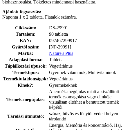
biohasznosulást. Tökéletes mindennapi használatra.
Ajánlott fogyasztás:
Naponta 1 x 2 tabletta. Fiatalok számára.
Cikkszám:
DS-29991
Tartalom:
90 tabletta
EAN:
097467299917
Gyártói szám:
[NP-29991]
Márka:
Nature's Plus
Adagolási forma:
Tabletta
Táplálkozási típusok:
Vegetáriánus
Terméktípus:
Gyermek vitaminok, Multivitaminok
Terméktulajdonságok:
Vegetáriánus
Kinek?:
Gyermekeknek
A termék-megújulás miatt a kiszállított
termék csomagolása vagy címkéje
Termék-megújulás:
vizuálisan eltérhet a bemutatott termék
képétől.
száraz, hűvös és fénytől védett helyen
Tárolási útmutató:
tárolandó
Energia, Memória és koncentráció, Haj,