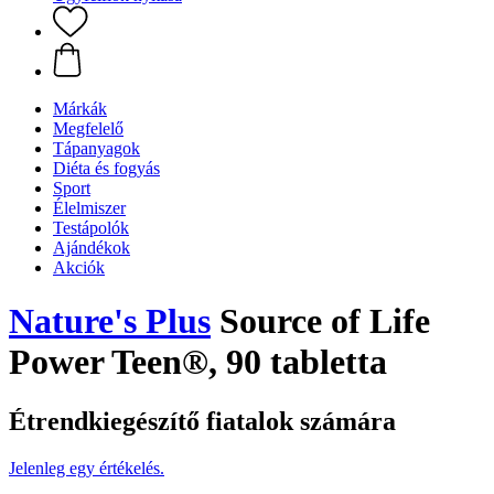
Márkák
Megfelelő
Tápanyagok
Diéta és fogyás
Sport
Élelmiszer
Testápolók
Ajándékok
Akciók
Nature's Plus
Source of Life
Power Teen®, 90 tabletta
Étrendkiegészítő fiatalok számára
Jelenleg egy értékelés.