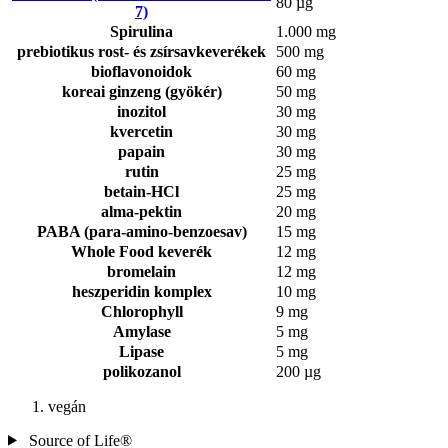
80 µg
7)
Spirulina
1.000 mg
prebiotikus rost- és zsírsavkeverékek
500 mg
bioflavonoidok
60 mg
koreai ginzeng (gyökér)
50 mg
inozitol
30 mg
kvercetin
30 mg
papain
30 mg
rutin
25 mg
betain-HCl
25 mg
alma-pektin
20 mg
PABA (para-amino-benzoesav)
15 mg
Whole Food keverék
12 mg
bromelain
12 mg
heszperidin komplex
10 mg
Chlorophyll
9 mg
Amylase
5 mg
Lipase
5 mg
polikozanol
200 µg
vegán
Source of Life®