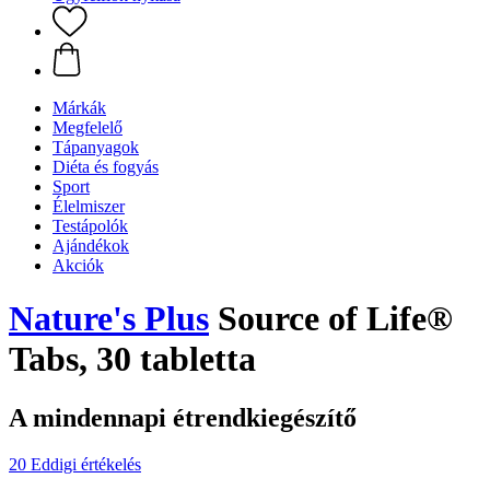
Márkák
Megfelelő
Tápanyagok
Diéta és fogyás
Sport
Élelmiszer
Testápolók
Ajándékok
Akciók
Nature's Plus
Source of Life®
Tabs, 30 tabletta
A mindennapi étrendkiegészítő
20 Eddigi értékelés