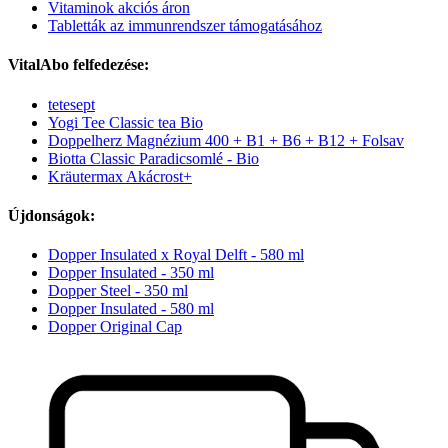
Vitaminok akciós áron
Tabletták az immunrendszer támogatásához
VitalAbo felfedezése:
tetesept
Yogi Tee Classic tea Bio
Doppelherz Magnézium 400 + B1 + B6 + B12 + Folsav
Biotta Classic Paradicsomlé - Bio
Kräutermax Akácrost+
Újdonságok:
Dopper Insulated x Royal Delft - 580 ml
Dopper Insulated - 350 ml
Dopper Steel - 350 ml
Dopper Insulated - 580 ml
Dopper Original Cap