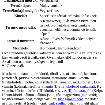
Táplálkozási típusok:
Vegetáriánus
Terméktípus:
Multivitaminok
Terméktulajdonságok:
Vegetáriánus
Kinek?:
Speciálisan férfiak számára, Időseknek
A termék-megújulás miatt a kiszállított
termék csomagolása vagy címkéje
Termék-megújulás:
vizuálisan eltérhet a bemutatott termék
képétől.
száraz, hűvös és fénytől védett helyen
Tárolási útmutató:
tárolandó
Megfelelő:
Hormonok, Immunrendszer
i
Az étrend-kiegészítők alkalmazása nem helyettesíti a változatos és
kiegyensúlyozott táplálkozást. Gyermekek elől gondosan zárja el.
Az ajánlott napi mennyiséget ne lépje túl!
Összetevők
béta-karotin, tiamin-hidroklorid, riboflavin, niacinamid, kálcium-
pantotenát, piridoxin-hidroklorid, metil-kobalamin, 5-metil-
tetrahidrofolát, biotin, kolin (bitartarát), inozitol, aszkorbinsav, D3-
vitamin (kolekalciferol),
E-vitamin (D-alfa-tokoferol-szukcinát)
, K2-
vitamin, kálcium, króm-(III)-klorid, vas,
vas-(II)-fumarát
, jód (Kelp),
kálium-klorid, kálium, kálium-jodid, réz, magnézium (mint oxid),
magnézium-aminoat, mangán-szulfát,
mangán-aminoat
, molibdén,
nátrium-szelenát (szelén), cink,
cink-szulfát
, betain (trimetil-glicin),