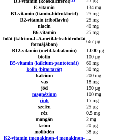
25 µg
D3-vitamin (kolekalciferol)
E-vitamin
134 mg
B1-vitamin (tiamin-hidroklorid)
25 mg
B2-vitamin (riboflavin)
25 mg
niacin
40 mg
B6-vitamin
25 mg
folát (kálcium-L-5-metil-tetrahidrofolát
667 µg
formájában)
B12-vitamin (metil-kobalamin)
1.000 µg
biotin
100 µg
B5-vitamin (kálcium-pantotenát)
60 mg
kolin (bitartarát)
30 mg
kálcium
200 mg
vas
18 mg
jód
150 µg
magnézium
100 mg
cink
15 mg
szelén
25 µg
réz
0,5 mg
mangán
2 mg
króm
20 µg
molibdén
38 µg
K2-vitamin (menakinon-4 menakinon-