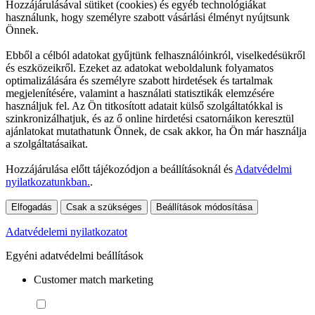
Hozzájárulásával sütiket (cookies) és egyéb technológiákat
használunk, hogy személyre szabott vásárlási élményt nyújtsunk
Önnek.
Ebből a célból adatokat gyűjtünk felhasználóinkról, viselkedésükről
és eszközeikről. Ezeket az adatokat weboldalunk folyamatos
optimalizálására és személyre szabott hirdetések és tartalmak
megjelenítésére, valamint a használati statisztikák elemzésére
használjuk fel. Az Ön titkosított adatait külső szolgáltatókkal is
szinkronizálhatjuk, és az ő online hirdetési csatornáikon keresztül
ajánlatokat mutathatunk Önnek, de csak akkor, ha Ön már használja
a szolgáltatásaikat.
Hozzájárulása előtt tájékozódjon a beállításoknál és
Adatvédelmi
nyilatkozatunkban.
.
Elfogadás
Csak a szükséges
Beállítások módosítása
Adatvédelemi nyilatkozatot
Egyéni adatvédelmi beállítások
Customer match marketing