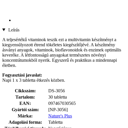
Leírás
A teljesértékű vitaminok teszik ezt a multivitamin készítményt a
kiegyensúlyozott étrend tökéletes kiegészítőjévé. A készítmény
ásványi anyagok, vitaminok, bioflavonoidok és enzimek optimális
keveréke. A létfontosságú anyagokat természetes növényi
koncentrátumokból nyerik. Egyszerű és praktikus a mindennapi
életben.
Fogyasztási javaslat:
Napi 1 x 3 tabletta étkezés közben.
Cikkszám:
DS-3056
Tartalom:
30 tabletta
EAN:
097467030565
Gyártói szám:
[NP-3056]
Márka:
Nature's Plus
Adagolási forma:
Tabletta