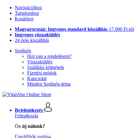
Navigációhoz
Tartalomhoz
Kosárhoz
Magyarország: Ingyenes standard kiszállítás
17.000 Ft-tól
Ingyenes visszaküldés
24 órás kiszállítás
Segítség
Hol van a rendelésem?
Visszaküldés
Szállítási költségek
Fizetési módok
Kapcsolat
Minden Segítség-téma
Bejelentkezés
Feliratkozás
Ön
új nálunk?
Ügyfélfiók nyitása