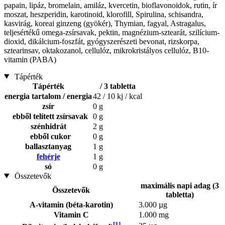
papain, lipáz, bromelain, amiláz, kvercetin, bioflavonoidok, rutin, ír
moszat, heszperidin, karotinoid, klorofill, Spirulina, schisandra,
kasvirág, koreai ginzeng (gyökér), Thymian, fagyal, Astragalus,
teljesértékű omega-zsírsavak, pektin, magnézium-sztearát, szilícium-
dioxid, dikálcium-foszfát, gyógyszerészeti bevonat, rizskorpa,
sztearinsav, oktakozanol, cellulóz, mikrokristályos cellulóz, B10-
vitamin (PABA)
Tápérték
Tápérték
/ 3 tabletta
energia tartalom / energia
42 / 10 kj / kcal
zsír
0 g
ebből telített zsírsavak
0 g
szénhidrát
2 g
ebből cukor
0 g
ballasztanyag
1 g
fehérje
1 g
só
0 g
Összetevők
maximális napi adag (3
Összetevők
tabletta)
A-vitamin (béta-karotin)
3.000 µg
Vitamin C
1.000 mg
[1]