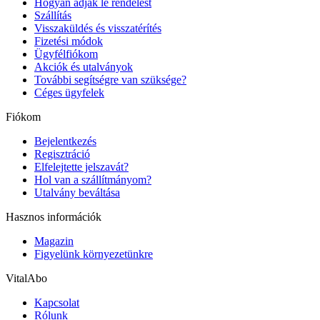
Hogyan adjak le rendelést
Szállítás
Visszaküldés és visszatérítés
Fizetési módok
Ügyfélfiókom
Akciók és utalványok
További segítségre van szüksége?
Céges ügyfelek
Fiókom
Bejelentkezés
Regisztráció
Elfelejtette jelszavát?
Hol van a szállítmányom?
Utalvány beváltása
Hasznos információk
Magazin
Figyelünk környezetünkre
VitalAbo
Kapcsolat
Rólunk