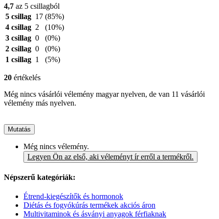
4,7
az 5 csillagból
5 csillag
17
(85%)
4 csillag
2
(10%)
3 csillag
0
(0%)
2 csillag
0
(0%)
1 csillag
1
(5%)
20
értékelés
Még nincs vásárlói vélemény magyar nyelven, de van 11 vásárlói
vélemény más nyelven.
Mutatás
Még nincs vélemény.
Legyen Ön az első, aki véleményt ír erről a termékről.
Népszerű kategóriák:
Étrend-kiegészítők és hormonok
Diétás és fogyókúrás termékek akciós áron
Multivitaminok és ásványi anyagok férfiaknak