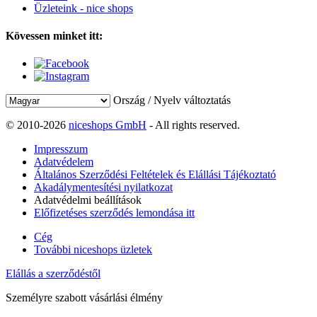
Üzleteink - nice shops
Kövessen minket itt:
Ország / Nyelv változtatás
© 2010-2026
niceshops GmbH
- All rights reserved.
Impresszum
Adatvédelem
Általános Szerződési Feltételek és Elállási Tájékoztató
Akadálymentesítési nyilatkozat
Adatvédelmi beállítások
Előfizetéses szerződés lemondása itt
Cég
További niceshops üzletek
Elállás a szerződéstől
Személyre szabott vásárlási élmény