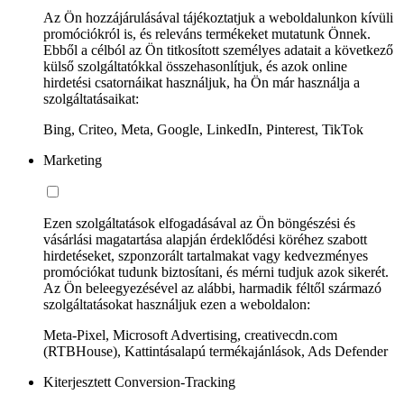
Az Ön hozzájárulásával tájékoztatjuk a weboldalunkon kívüli
promóciókról is, és releváns termékeket mutatunk Önnek.
Ebből a célból az Ön titkosított személyes adatait a következő
külső szolgáltatókkal összehasonlítjuk, és azok online
hirdetési csatornáikat használjuk, ha Ön már használja a
szolgáltatásaikat:
Bing, Criteo, Meta, Google, LinkedIn, Pinterest, TikTok
Marketing
Ezen szolgáltatások elfogadásával az Ön böngészési és
vásárlási magatartása alapján érdeklődési köréhez szabott
hirdetéseket, szponzorált tartalmakat vagy kedvezményes
promóciókat tudunk biztosítani, és mérni tudjuk azok sikerét.
Az Ön beleegyezésével az alábbi, harmadik féltől származó
szolgáltatásokat használjuk ezen a weboldalon:
Meta-Pixel, Microsoft Advertising, creativecdn.com
(RTBHouse), Kattintásalapú termékajánlások, Ads Defender
Kiterjesztett Conversion-Tracking