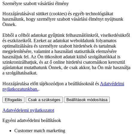
Személyre szabott vásárlási élmény
Hozzájárulásával sütiket (cookies) és egyéb technológiákat
használunk, hogy személyre szabott vásárlási élményt nyújtsunk
Önnek.
Ebből a célból adatokat gyűjtünk felhasználóinkról, viselkedésükről
és eszközeikről. Ezeket az adatokat weboldalunk folyamatos
optimalizálására és személyre szabott hirdetések és tartalmak
megjelenítésére, valamint a használati statisztikák elemzésére
használjuk fel. Az Ön titkosított adatait külső szolgáltatókkal is
szinkronizálhatjuk, és az ő online hirdetési csatornáikon keresztül
ajánlatokat mutathatunk Önnek, de csak akkor, ha Ön már használja
a szolgáltatásaikat.
Hozzájárulása előtt tájékozódjon a beállításoknál és
Adatvédelmi
nyilatkozatunkban.
.
Elfogadás
Csak a szükséges
Beállítások módosítása
Adatvédelemi nyilatkozatot
Egyéni adatvédelmi beállítások
Customer match marketing