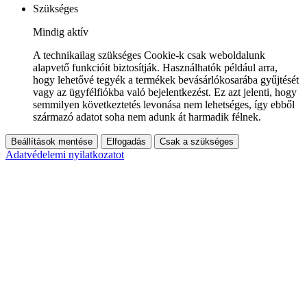
Szükséges
Mindig aktív
A technikailag szükséges Cookie-k csak weboldalunk
alapvető funkcióit biztosítják. Használhatók például arra,
hogy lehetővé tegyék a termékek bevásárlókosarába gyűjtését
vagy az ügyfélfiókba való bejelentkezést. Ez azt jelenti, hogy
semmilyen következtetés levonása nem lehetséges, így ebből
származó adatot soha nem adunk át harmadik félnek.
Beállítások mentése
Elfogadás
Csak a szükséges
Adatvédelemi nyilatkozatot