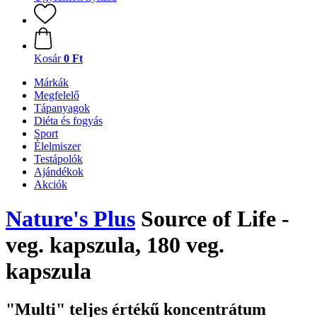
Kosár
0 Ft
Márkák
Megfelelő
Tápanyagok
Diéta és fogyás
Sport
Élelmiszer
Testápolók
Ajándékok
Akciók
Nature's Plus
Source of Life -
veg. kapszula, 180 veg.
kapszula
"Multi" teljes értékű koncentrátum