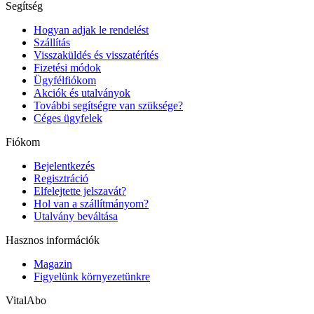
Segítség
Hogyan adjak le rendelést
Szállítás
Visszaküldés és visszatérítés
Fizetési módok
Ügyfélfiókom
Akciók és utalványok
További segítségre van szüksége?
Céges ügyfelek
Fiókom
Bejelentkezés
Regisztráció
Elfelejtette jelszavát?
Hol van a szállítmányom?
Utalvány beváltása
Hasznos információk
Magazin
Figyelünk környezetünkre
VitalAbo