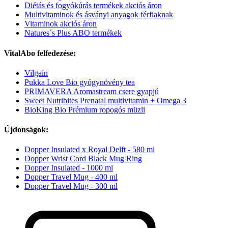
Diétás és fogyókúrás termékek akciós áron
Multivitaminok és ásványi anyagok férfiaknak
Vitaminok akciós áron
Natures´s Plus ABO termékek
VitalAbo felfedezése:
Vilgain
Pukka Love Bio gyógynövény tea
PRIMAVERA Aromastream csere gyapjú
Sweet Nutribites Prenatal multivitamin + Omega 3
BioKing Bio Prémium ropogós müzli
Újdonságok:
Dopper Insulated x Royal Delft - 580 ml
Dopper Wrist Cord Black Mug Ring
Dopper Insulated - 1000 ml
Dopper Travel Mug - 400 ml
Dopper Travel Mug - 300 ml