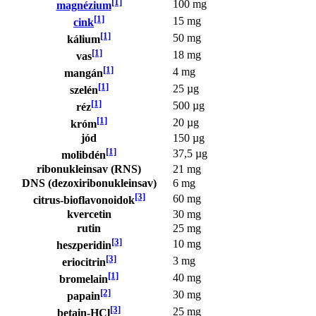
[1]
100 mg
magnézium
[1]
15 mg
cink
[1]
50 mg
kálium
[1]
18 mg
vas
[1]
4 mg
mangán
[1]
25 µg
szelén
[1]
500 µg
réz
[1]
20 µg
króm
jód
150 µg
[1]
37,5 µg
molibdén
ribonukleinsav (RNS)
21 mg
DNS (dezoxiribonukleinsav)
6 mg
[3]
60 mg
citrus-bioflavonoidok
kvercetin
30 mg
rutin
25 mg
[3]
10 mg
heszperidin
[3]
3 mg
eriocitrin
[1]
40 mg
bromelain
[2]
30 mg
papain
[3]
25 mg
betain-HCl