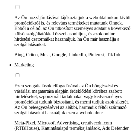
Az Ön hozzájárulásával tájékoztatjuk a weboldalunkon kívüli
promóciókról is, és releváns termékeket mutatunk Önnek.
Ebből a célból az Ön titkosított személyes adatait a következő
külső szolgáltatókkal összehasonlítjuk, és azok online
hirdetési csatornáikat használjuk, ha Ön már használja a
szolgáltatásaikat:
Bing, Criteo, Meta, Google, LinkedIn, Pinterest, TikTok
Marketing
Ezen szolgáltatások elfogadásával az Ön böngészési és
vásárlási magatartása alapján érdeklődési köréhez szabott
hirdetéseket, szponzorált tartalmakat vagy kedvezményes
promóciókat tudunk biztosítani, és mérni tudjuk azok sikerét.
Az Ön beleegyezésével az alábbi, harmadik féltől származó
szolgáltatásokat használjuk ezen a weboldalon:
Meta-Pixel, Microsoft Advertising, creativecdn.com
(RTBHouse), Kattintásalapú termékajánlások, Ads Defender