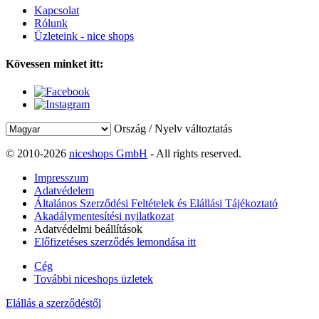
Kapcsolat
Rólunk
Üzleteink - nice shops
Kövessen minket itt:
Ország / Nyelv változtatás
© 2010-2026
niceshops GmbH
- All rights reserved.
Impresszum
Adatvédelem
Általános Szerződési Feltételek és Elállási Tájékoztató
Akadálymentesítési nyilatkozat
Adatvédelmi beállítások
Előfizetéses szerződés lemondása itt
Cég
További niceshops üzletek
Elállás a szerződéstől