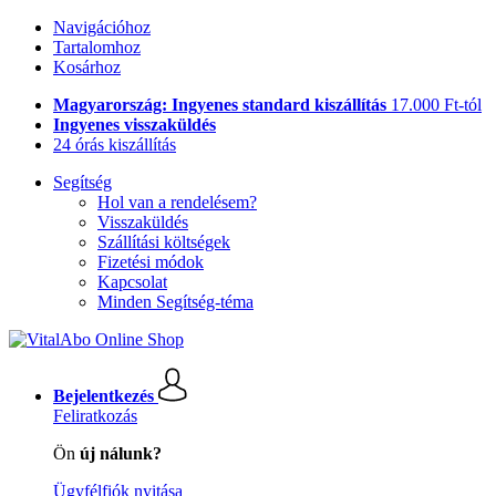
Navigációhoz
Tartalomhoz
Kosárhoz
Magyarország: Ingyenes standard kiszállítás
17.000 Ft-tól
Ingyenes visszaküldés
24 órás kiszállítás
Segítség
Hol van a rendelésem?
Visszaküldés
Szállítási költségek
Fizetési módok
Kapcsolat
Minden Segítség-téma
Bejelentkezés
Feliratkozás
Ön
új nálunk?
Ügyfélfiók nyitása