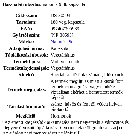
Használati utasítás:
naponta 9 db kapszula
Cikkszám:
DS-30593
Tartalom:
180 veg. kapszula
EAN:
097467305939
Gyártói szám:
[NP-30593]
Márka:
Nature's Plus
Adagolási forma:
Kapszula
Táplálkozási típusok:
Vegetáriánus
Terméktípus:
Multivitaminok
Terméktulajdonságok:
Vegetáriánus
Kinek?:
Speciálisan férfiak számára, Időseknek
A termék-megújulás miatt a kiszállított
termék csomagolása vagy címkéje
Termék-megújulás:
vizuálisan eltérhet a bemutatott termék
képétől.
száraz, hűvös és fénytől védett helyen
Tárolási útmutató:
tárolandó
Megfelelő:
Hormonok
i
Az étrend-kiegészítők alkalmazása nem helyettesíti a változatos és
kiegyensúlyozott táplálkozást. Gyermekek elől gondosan zárja el.
Az ajánlott napi mennyiséget ne lépje túl!