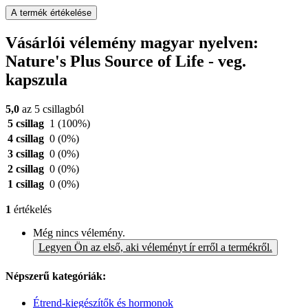
A termék értékelése
Vásárlói vélemény magyar nyelven:
Nature's Plus Source of Life - veg.
kapszula
5,0
az 5 csillagból
5 csillag
1
(100%)
4 csillag
0
(0%)
3 csillag
0
(0%)
2 csillag
0
(0%)
1 csillag
0
(0%)
1
értékelés
Még nincs vélemény.
Legyen Ön az első, aki véleményt ír erről a termékről.
Népszerű kategóriák:
Étrend-kiegészítők és hormonok