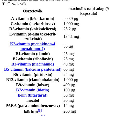
Összetevők
maximális napi adag (9
Összetevők
kapszula)
A-vitamin (béta-karotin)
999,9 µg
C-vitamin (aszkorbinsav)
1.000 mg
D3-vitamin (kolekalciferol)
25,2 µg
E-vitamin (d-alfa tokoferil-
134,1 mg
szukcinát)
K2-vitamin (menakinon-4
80 µg
menakinon-7)
B1-vitamin (tiamin)
25 mg
B2-vitamin (riboflavin)
25 mg
B3-vitamin (niacinamid)
40 mg
B5-vitamin (kálcium-pantotenát)
60 mg
B6-vitamin (piridoxin)
25 mg
B12-vitamin (cianokobalamin)
1.000 µg
B9-vitamin (folsav)
400 µg
B7-vitamin (biotin)
100 µg
kolin (bitartarát)
30 mg
inozitol
30 mg
PABA (para-amino-benzoesav)
15 mg
[1]
200 mg
kálcium