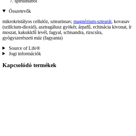
spirulinaból
Összetevők
mikrokristályos cellulóz, sztearinsav,
magnézium-sztearát
, kovasav
(szilícium-dioxid), asztragálusz gyökér, árpafű, echinácia kivonat, ír
moszat, kakukkfű levél, fagyal, schisandra, rizscsíra,
gyógyszerészeti máz (fagyanta)
Source of Life®
Jogi információk
Kapcsolódó termékek