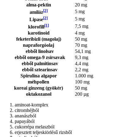
alma-pektin
20 mg
[2]
5 mg
amiláz
[2]
5 mg
Lipase
[1]
7,5 mg
klorofill
karotinoid
4 mg
feketeribizli (magolaj)
50 mg
napraforgóolaj
70 mg
ebből linolsav
54,1 mg
ebből omega-9 zsírsavak
9,3 mg
ebből palmitinsav
4,4 mg
ebből sztearinsav
2,2 mg
Spirulina algapor
1.000 mg
méhpollen
100 mg
koreai ginzeng (gyökér)
50 mg
oktakozanol
200 µg
aminoat-komplex
citromhéjból
ananászból
papayából
cukorrépa melaszból
erjesztett teljeskiörlésű rizsből