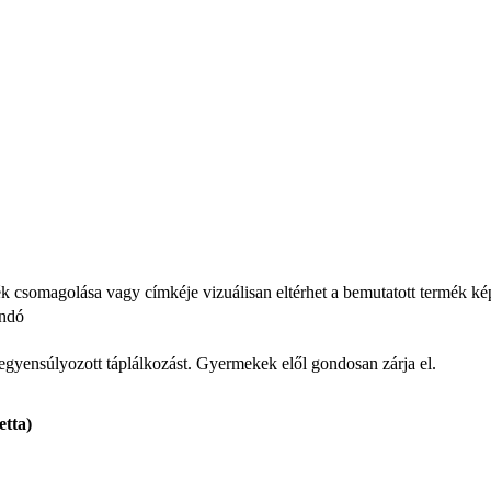
ék csomagolása vagy címkéje vizuálisan eltérhet a bemutatott termék ké
andó
iegyensúlyozott táplálkozást. Gyermekek elől gondosan zárja el.
etta)