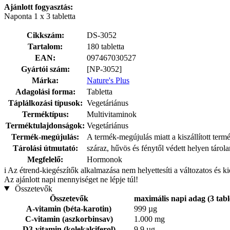
Ajánlott fogyasztás:
Naponta 1 x 3 tabletta
Cikkszám:
DS-3052
Tartalom:
180 tabletta
EAN:
097467030527
Gyártói szám:
[NP-3052]
Márka:
Nature's Plus
Adagolási forma:
Tabletta
Táplálkozási típusok:
Vegetáriánus
Terméktípus:
Multivitaminok
Terméktulajdonságok:
Vegetáriánus
Termék-megújulás:
A termék-megújulás miatt a kiszállított term
Tárolási útmutató:
száraz, hűvös és fénytől védett helyen tárol
Megfelelő:
Hormonok
i
Az étrend-kiegészítők alkalmazása nem helyettesíti a változatos és k
Az ajánlott napi mennyiséget ne lépje túl!
Összetevők
Összetevők
maximális napi adag (3 tabl
A-vitamin (béta-karotin)
999 µg
C-vitamin (aszkorbinsav)
1.000 mg
D3-vitamin (kolekalciferol)
9,9 µg