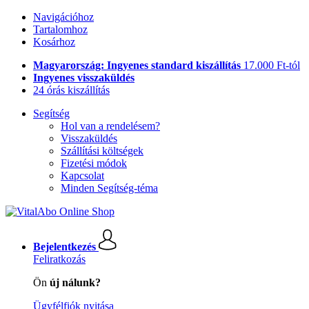
Navigációhoz
Tartalomhoz
Kosárhoz
Magyarország: Ingyenes standard kiszállítás
17.000 Ft-tól
Ingyenes visszaküldés
24 órás kiszállítás
Segítség
Hol van a rendelésem?
Visszaküldés
Szállítási költségek
Fizetési módok
Kapcsolat
Minden Segítség-téma
Bejelentkezés
Feliratkozás
Ön
új nálunk?
Ügyfélfiók nyitása