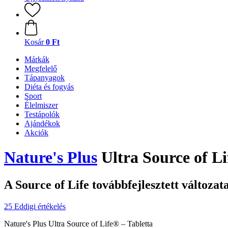
Kosár
0 Ft
Márkák
Megfelelő
Tápanyagok
Diéta és fogyás
Sport
Élelmiszer
Testápolók
Ajándékok
Akciók
Nature's Plus
Ultra Source of Li
A Source of Life továbbfejlesztett változat
25 Eddigi értékelés
Nature's Plus Ultra Source of Life® – Tabletta