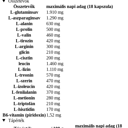
Összetevők
Összetevők
maximális napi adag (18 kapszula)
L-glutaminsav
1.910 mg
L-aszparaginsav
1.290 mg
L-alanin
630 mg
L-prolin
500 mg
L-valin
460 mg
L-tirozin
420 mg
L-arginin
300 mg
glicin
210 mg
L-cisztin
200 mg
leucin
1.460 mg
L-lizin
1.110 mg
L-treonin
570 mg
L-szerin
470 mg
L-izoleucin
420 mg
L-fenilalanin
370 mg
L-metionin
280 mg
L-triptofán
210 mg
L-hisztidin
170 mg
B6-vitamin (piridoxin)
1,52 mg
Tápérték
maximális napi adag (18