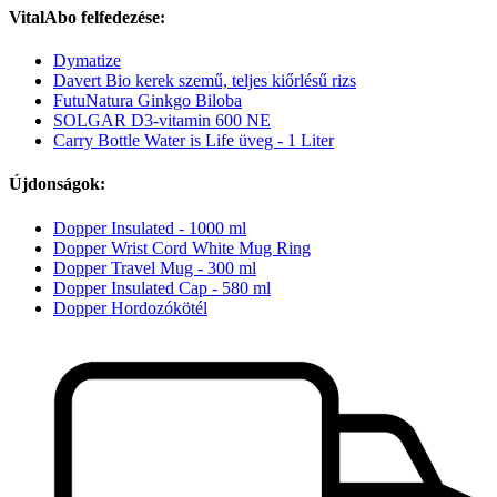
VitalAbo felfedezése:
Dymatize
Davert Bio kerek szemű, teljes kiőrlésű rizs
FutuNatura Ginkgo Biloba
SOLGAR D3-vitamin 600 NE
Carry Bottle Water is Life üveg - 1 Liter
Újdonságok:
Dopper Insulated - 1000 ml
Dopper Wrist Cord White Mug Ring
Dopper Travel Mug - 300 ml
Dopper Insulated Cap - 580 ml
Dopper Hordozókötél