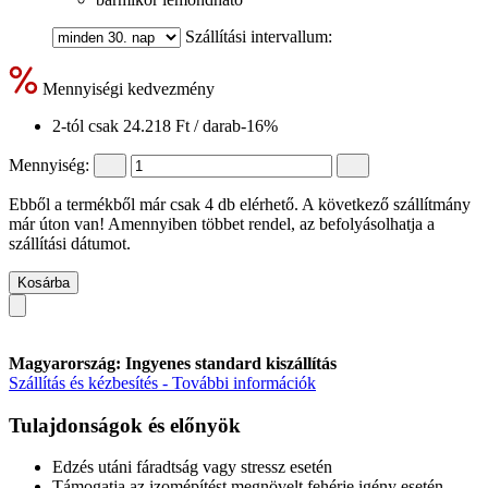
Szállítási intervallum:
Mennyiségi kedvezmény
2-tól csak
24.218 Ft
/ darab
-16%
Mennyiség:
Ebből a termékből már csak 4 db elérhető. A következő szállítmány
már úton van! Amennyiben többet rendel, az befolyásolhatja a
szállítási dátumot.
Kosárba
Magyarország: Ingyenes standard kiszállítás
Szállítás és kézbesítés - További információk
Tulajdonságok és előnyök
Edzés utáni fáradtság vagy stressz esetén
Támogatja az izomépítést megnövelt fehérje igény esetén