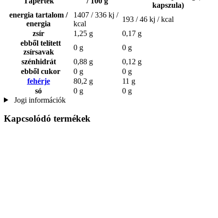
Tápérték
/ 100 g
kapszula)
energia tartalom /
1407 / 336 kj /
193 / 46 kj / kcal
energia
kcal
zsír
1,25 g
0,17 g
ebből telített
0 g
0 g
zsírsavak
szénhidrát
0,88 g
0,12 g
ebből cukor
0 g
0 g
fehérje
80,2 g
11 g
só
0 g
0 g
Jogi információk
Kapcsolódó termékek