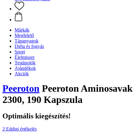
Márkák
Megfelelő
Tápanyagok
Diéta és fogyás
Sport
Élelmiszer
Testápolók
Ajándékok
Akciók
Peeroton
Peeroton Aminosavak
2300, 190 Kapszula
Optimális kiegészítés!
2 Eddigi értékelés