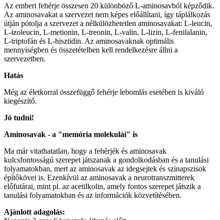
Az emberi fehérje összesen 20 különböző L-aminosavból képződik.
Az aminosavakat a szervezet nem képes előállítani, így táplálkozás
útján pótolja a szervezet a nélkülözhetetlen aminosavakat: L-leucin,
L-izoleucin, L-metionin, L-treonin, L-valin, L-lizin, L-fenilalanin,
L-triptofán és L-hisztidin. Az aminosavaknak optimális
mennyiségben és összetételben kell rendelkezésre állni a
szervezetben.
Hatás
Még az életkorral összefüggő fehérje lebomlás esetében is kiváló
kiegészítő.
Jó tudni!
Aminosavak - a "memória molekulái" is
Ma már vitathatatlan, hogy a fehérjék és aminosavak
kulcsfontosságú szerepet játszanak a gondolkodásban és a tanulási
folyamatokban, mert az aminosavak az idegsejtek és szinapszisok
építőkövei is. Ezenkívül az aminosavak a neurotranszmitterek
előfutárai, mint pl. az acetilkolin, amely fontos szerepet játszik a
tanulási folyamatokban és az információk közvetítésében.
Ajánlott adagolás: