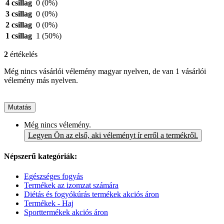
4 csillag
0
(0%)
3 csillag
0
(0%)
2 csillag
0
(0%)
1 csillag
1
(50%)
2
értékelés
Még nincs vásárlói vélemény magyar nyelven, de van 1 vásárlói
vélemény más nyelven.
Mutatás
Még nincs vélemény.
Legyen Ön az első, aki véleményt ír erről a termékről.
Népszerű kategóriák:
Egészséges fogyás
Termékek az izomzat számára
Diétás és fogyókúrás termékek akciós áron
Termékek - Haj
Sporttermékek akciós áron