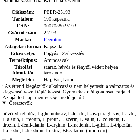
Naponta 3-szor 6 kapszula étkezés előtt
Cikkszám:
PEER-25193
Tartalom:
190 kapszula
EAN:
9007088025193
Gyártói szám:
25193
Márka:
Peeroton
Adagolási forma:
Kapszula
Edzés célja:
Fogyás - Zsírvesztés
Terméktípus:
Aminosavak
Tárolási
száraz, hűvös és fénytől védett helyen
útmutató:
tárolandó
Megfelelő:
Haj, Bőr, Izom
i
Az étrend-kiegészítők alkalmazása nem helyettesíti a változatos és
kiegyensúlyozott táplálkozást. Gyermekek elől gondosan zárja el.
Az ajánlott napi mennyiséget ne lépje túl!
Összetevők
növényi cellulóz, L-glutaminsav, L-leucin, L-aszparaginsav, L-lizin,
L-alanin, L-treonin, L-prolin, L-szerin, L-valin, L-izoleucin, L-
tirozin, L-fenil-alanin, L-arginin, L-metionin, L-glicin, L-triptofán,
L-cisztin, L-hisztidin, fruktóz, B6-vitamin (piridoxin)