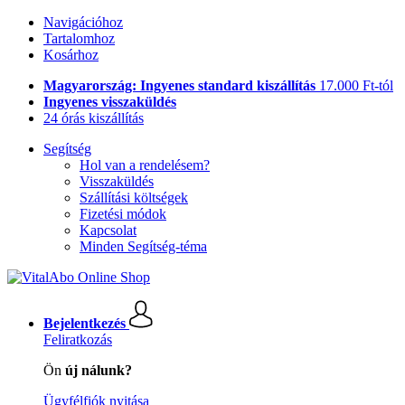
Navigációhoz
Tartalomhoz
Kosárhoz
Magyarország: Ingyenes standard kiszállítás
17.000 Ft-tól
Ingyenes visszaküldés
24 órás kiszállítás
Segítség
Hol van a rendelésem?
Visszaküldés
Szállítási költségek
Fizetési módok
Kapcsolat
Minden Segítség-téma
Bejelentkezés
Feliratkozás
Ön
új nálunk?
Ügyfélfiók nyitása