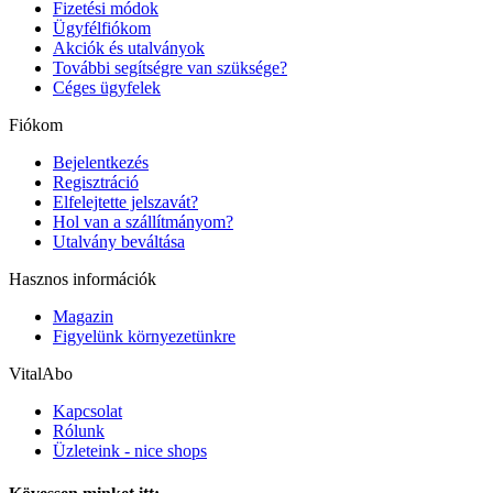
Fizetési módok
Ügyfélfiókom
Akciók és utalványok
További segítségre van szüksége?
Céges ügyfelek
Fiókom
Bejelentkezés
Regisztráció
Elfelejtette jelszavát?
Hol van a szállítmányom?
Utalvány beváltása
Hasznos információk
Magazin
Figyelünk környezetünkre
VitalAbo
Kapcsolat
Rólunk
Üzleteink - nice shops