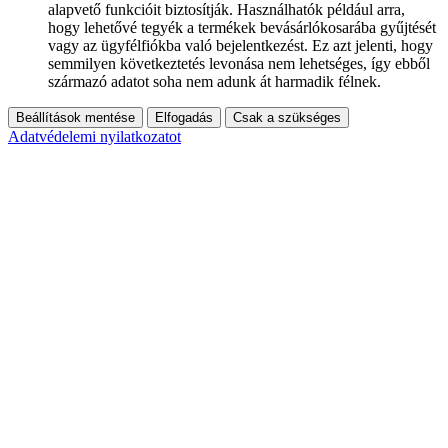
alapvető funkcióit biztosítják. Használhatók például arra,
hogy lehetővé tegyék a termékek bevásárlókosarába gyűjtését
vagy az ügyfélfiókba való bejelentkezést. Ez azt jelenti, hogy
semmilyen következtetés levonása nem lehetséges, így ebből
származó adatot soha nem adunk át harmadik félnek.
Beállítások mentése
Elfogadás
Csak a szükséges
Adatvédelemi nyilatkozatot