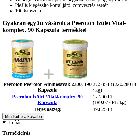
Ideális kiegészítő korral járó izomvesztés esetén
190 kapszula
Gyakran együtt vásárolt a Peeroton Ízület Vital-
komplex, 90 Kapszula termékkel
Peeroton Peeroton Aminosavak 2300, 190
27.535 Ft
(220.280 Ft
Kapszula
/ kg)
Peeroton Ízület Vital-komplex, 90
12.290 Ft
Kapszula
(189.077 Ft / kg)
Teljes összeg:
39.825 Ft
Mindkettő a kosárba
Leírás
Termékleírás