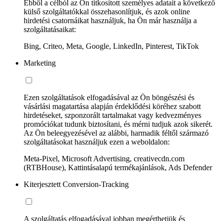
Ebből a célból az Ön titkosított személyes adatait a következő
külső szolgáltatókkal összehasonlítjuk, és azok online
hirdetési csatornáikat használjuk, ha Ön már használja a
szolgáltatásaikat:
Bing, Criteo, Meta, Google, LinkedIn, Pinterest, TikTok
Marketing
Ezen szolgáltatások elfogadásával az Ön böngészési és
vásárlási magatartása alapján érdeklődési köréhez szabott
hirdetéseket, szponzorált tartalmakat vagy kedvezményes
promóciókat tudunk biztosítani, és mérni tudjuk azok sikerét.
Az Ön beleegyezésével az alábbi, harmadik féltől származó
szolgáltatásokat használjuk ezen a weboldalon:
Meta-Pixel, Microsoft Advertising, creativecdn.com
(RTBHouse), Kattintásalapú termékajánlások, Ads Defender
Kiterjesztett Conversion-Tracking
A szolgáltatás elfogadásával jobban megérthetjük és