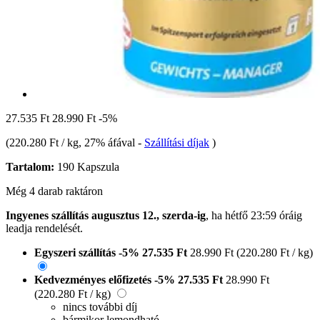
27.535 Ft
28.990 Ft
-5%
(
220.280 Ft / kg
, 27% áfával
-
Szállítási díjak
)
Tartalom:
190 Kapszula
Még 4 darab raktáron
Ingyenes szállítás augusztus 12., szerda-ig
, ha
hétfő 23:59 óráig
leadja rendelését.
Egyszeri szállítás
-5%
27.535 Ft
28.990 Ft
(220.280 Ft / kg)
Kedvezményes előfizetés
-5%
27.535 Ft
28.990 Ft
(220.280 Ft / kg)
nincs további díj
bármikor lemondható