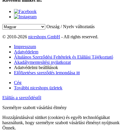
Kövessen minket itt:
Ország / Nyelv változtatás
© 2010-2026
niceshops GmbH
- All rights reserved.
Impresszum
Adatvédelem
Általános Szerződési Feltételek és Elállási Tájékoztató
Akadálymentesítési nyilatkozat
Adatvédelmi beállítások
Előfizetéses szerződés lemondása itt
Cég
További niceshops üzletek
Elállás a szerződéstől
Személyre szabott vásárlási élmény
Hozzájárulásával sütiket (cookies) és egyéb technológiákat
használunk, hogy személyre szabott vásárlási élményt nyújtsunk
Önnek.