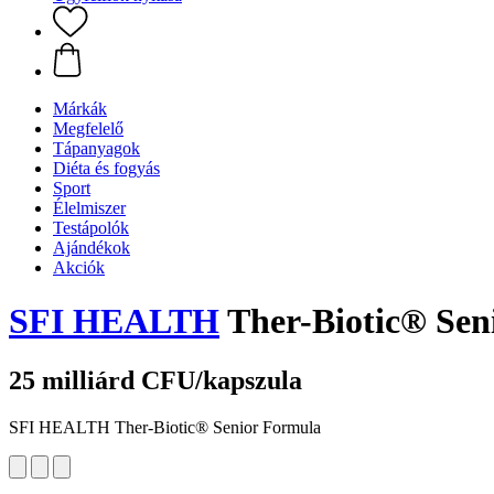
Márkák
Megfelelő
Tápanyagok
Diéta és fogyás
Sport
Élelmiszer
Testápolók
Ajándékok
Akciók
SFI HEALTH
Ther-Biotic® Seni
25 milliárd CFU/kapszula
SFI HEALTH Ther-Biotic® Senior Formula