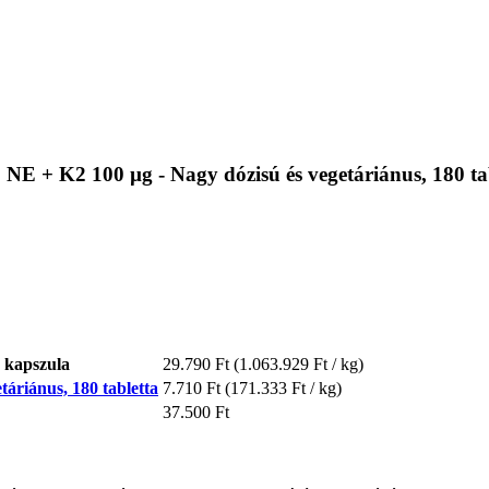
NE + K2 100 µg - Nagy dózisú és vegetáriánus, 180 ta
 kapszula
29.790 Ft
(1.063.929 Ft / kg)
áriánus, 180 tabletta
7.710 Ft
(171.333 Ft / kg)
37.500 Ft