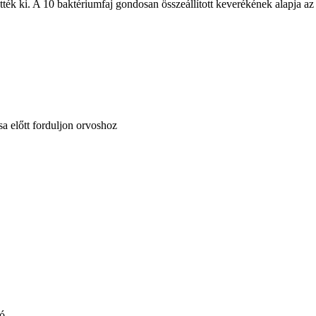
ették ki. A 10 baktériumfaj gondosan összeállított keverékének alapja az
a előtt forduljon orvoshoz
dó