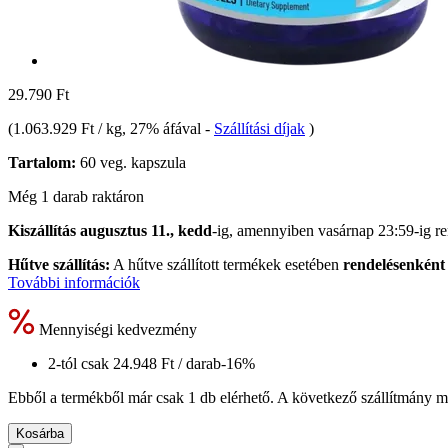
29.790 Ft
(
1.063.929 Ft / kg
, 27% áfával
-
Szállítási díjak
)
Tartalom:
60 veg. kapszula
Még 1 darab raktáron
Kiszállítás augusztus 11., kedd
-ig, amennyiben
vasárnap 23:59-ig
re
Hűtve szállítás:
A hűtve szállított termékek esetében
rendelésenként 
További információk
Mennyiségi kedvezmény
2-tól csak
24.948 Ft
/ darab
-16%
Ebből a termékből már csak 1 db elérhető. A következő szállítmány má
Kosárba