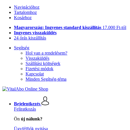
Navigációhoz
Tartalomhoz
Kosárhoz
Magyarország: Ingyenes standard kiszállítás
17.000 Ft-tól
Ingyenes visszaküldés
24 órás kiszállítás
Segítség
Hol van a rendelésem?
Visszaküldés
Szállítási költségek
Fizetési módok
Kapcsolat
Minden Segítség-téma
Bejelentkezés
Feliratkozás
Ön
új nálunk?
Ügyfélfiók nyitása