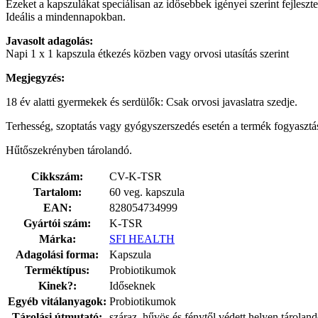
Ezeket a kapszulákat speciálisan az idősebbek igényei szerint fejleszt
Ideális a mindennapokban.
Javasolt adagolás:
Napi 1 x 1 kapszula étkezés közben vagy orvosi utasítás szerint
Megjegyzés:
18 év alatti gyermekek és serdülők: Csak orvosi javaslatra szedje.
Terhesség, szoptatás vagy gyógyszerszedés esetén a termék fogyasztás
Hűtőszekrényben tárolandó.
Cikkszám:
CV-K-TSR
Tartalom:
60 veg. kapszula
EAN:
828054734999
Gyártói szám:
K-TSR
Márka:
SFI HEALTH
Adagolási forma:
Kapszula
Terméktípus:
Probiotikumok
Kinek?:
Időseknek
Egyéb vitálanyagok:
Probiotikumok
Tárolási útmutató:
száraz, hűvös és fénytől védett helyen tárolan