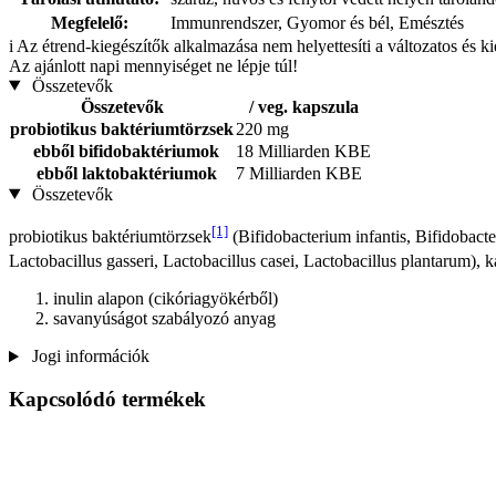
Megfelelő:
Immunrendszer, Gyomor és bél, Emésztés
i
Az étrend-kiegészítők alkalmazása nem helyettesíti a változatos és k
Az ajánlott napi mennyiséget ne lépje túl!
Összetevők
Összetevők
/ veg. kapszula
probiotikus baktériumtörzsek
220 mg
ebből bifidobaktériumok
18 Milliarden KBE
ebből laktobaktériumok
7 Milliarden KBE
Összetevők
[1]
probiotikus baktériumtörzsek
(Bifidobacterium infantis, Bifidobact
Lactobacillus gasseri, Lactobacillus casei, Lactobacillus plantarum), 
inulin alapon (cikóriagyökérből)
savanyúságot szabályozó anyag
Jogi információk
Kapcsolódó termékek