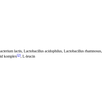
cterium lactis, Lactobacillus acidophilus, Lactobacillus rhamnosus,
[2]
arid komplex
, L-leucin