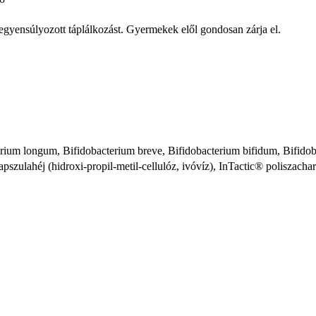
iegyensúlyozott táplálkozást. Gyermekek elől gondosan zárja el.
erium longum, Bifidobacterium breve, Bifidobacterium bifidum, Bifidoba
kapszulahéj (hidroxi-propil-metil-cellulóz, ivóvíz), InTactic® poliszach