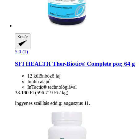
Kosár
5.0 (1)
SFI HEALTH
Ther-​Biotic® Complete por, 64 g
12 különböző faj
Inulin alapú
InTactic® technológiával
38.190 Ft
(596.719 Ft / kg)
Ingyenes szállítás eddig: augusztus 11.