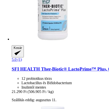
Kosár
5.0 (1)
SFI HEALTH
Ther-​Biotic® LactoPrime™ Plus, 
12 probiotikus törzs
Lactobacillus és Bifidobacterium
Inulintól mentes
21.290 Ft
(506.905 Ft / kg)
Szállítás eddig: augusztus 11.