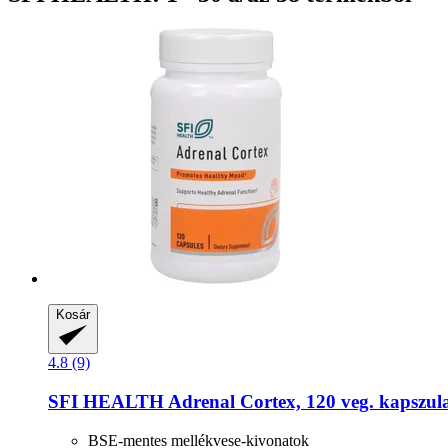
Kosár
4.8 (9)
SFI HEALTH
Adrenal Cortex, 120 veg. kapszul
BSE-mentes mellékvese-kivonatok