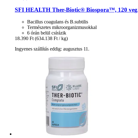
SFI HEALTH
Ther-​Biotic® Biospora™, 120 veg
Bacillus coagulans és B.subtilis
Természetes mikroorganizmusokkal
6 órán belül csírázik
18.390 Ft
(634.138 Ft / kg)
Ingyenes szállítás eddig: augusztus 11.