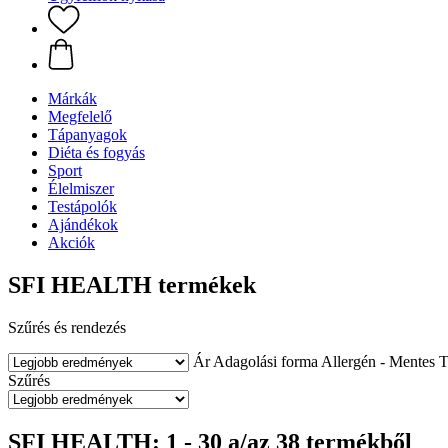
Márkák
Megfelelő
Tápanyagok
Diéta és fogyás
Sport
Élelmiszer
Testápolók
Ajándékok
Akciók
SFI HEALTH termékek
Szűrés és rendezés
Ár
Adagolási forma
Allergén - Mentes
T
Szűrés
SFI HEALTH: 1 - 30 a/az 38 termékből