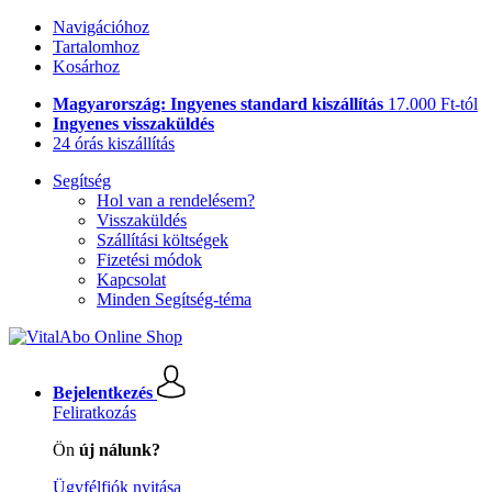
Navigációhoz
Tartalomhoz
Kosárhoz
Magyarország: Ingyenes standard kiszállítás
17.000 Ft-tól
Ingyenes visszaküldés
24 órás kiszállítás
Segítség
Hol van a rendelésem?
Visszaküldés
Szállítási költségek
Fizetési módok
Kapcsolat
Minden Segítség-téma
Bejelentkezés
Feliratkozás
Ön
új nálunk?
Ügyfélfiók nyitása