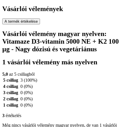
Vásárlói vélemények
A termék értékelése
Vásárlói vélemény magyar nyelven:
Vitamaze D3-vitamin 5000 NE + K2 100
µg - Nagy dózisú és vegetáriánus
1 vásárlói vélemény más nyelven
5,0
az 5 csillagból
5 csillag
3
(100%)
4 csillag
0
(0%)
3 csillag
0
(0%)
2 csillag
0
(0%)
1 csillag
0
(0%)
3
értékelés
Még nincs vásárlói vélemény magyar nyelven, de van 1 vásárlói