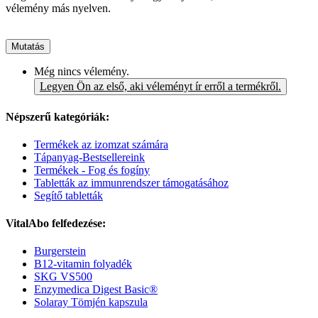
vélemény más nyelven.
Mutatás
Még nincs vélemény.
Legyen Ön az első, aki véleményt ír erről a termékről.
Népszerű kategóriák:
Termékek az izomzat számára
Tápanyag-Bestsellereink
Termékek - Fog és fogíny
Tabletták az immunrendszer támogatásához
Segítő tabletták
VitalAbo felfedezése:
Burgerstein
B12-vitamin folyadék
SKG VS500
Enzymedica Digest Basic®
Solaray Tömjén kapszula