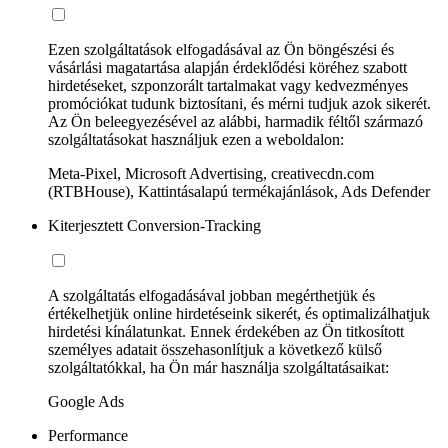
Ezen szolgáltatások elfogadásával az Ön böngészési és
vásárlási magatartása alapján érdeklődési köréhez szabott
hirdetéseket, szponzorált tartalmakat vagy kedvezményes
promóciókat tudunk biztosítani, és mérni tudjuk azok sikerét.
Az Ön beleegyezésével az alábbi, harmadik féltől származó
szolgáltatásokat használjuk ezen a weboldalon:
Meta-Pixel, Microsoft Advertising, creativecdn.com
(RTBHouse), Kattintásalapú termékajánlások, Ads Defender
Kiterjesztett Conversion-Tracking
A szolgáltatás elfogadásával jobban megérthetjük és
értékelhetjük online hirdetéseink sikerét, és optimalizálhatjuk
hirdetési kínálatunkat. Ennek érdekében az Ön titkosított
személyes adatait összehasonlítjuk a következő külső
szolgáltatókkal, ha Ön már használja szolgáltatásaikat:
Google Ads
Performance