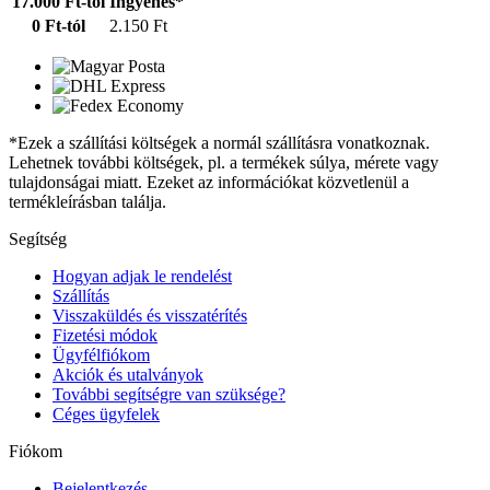
17.000 Ft-tól
Ingyenes*
0 Ft-tól
2.150 Ft
*Ezek a szállítási költségek a normál szállításra vonatkoznak.
Lehetnek további költségek, pl. a termékek súlya, mérete vagy
tulajdonságai miatt. Ezeket az információkat közvetlenül a
termékleírásban találja.
Segítség
Hogyan adjak le rendelést
Szállítás
Visszaküldés és visszatérítés
Fizetési módok
Ügyfélfiókom
Akciók és utalványok
További segítségre van szüksége?
Céges ügyfelek
Fiókom
Bejelentkezés