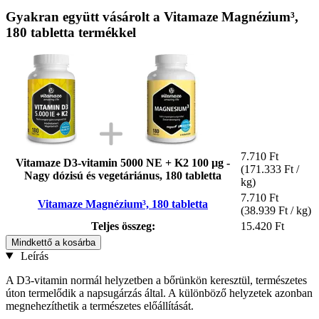
Gyakran együtt vásárolt a Vitamaze Magnézium³,
180 tabletta termékkel
7.710 Ft
Vitamaze D3-vitamin 5000 NE + K2 100 µg -
(171.333 Ft /
Nagy dózisú és vegetáriánus, 180 tabletta
kg)
7.710 Ft
Vitamaze Magnézium³, 180 tabletta
(38.939 Ft / kg)
Teljes összeg:
15.420 Ft
Mindkettő a kosárba
Leírás
A D3-vitamin normál helyzetben a bőrünkön keresztül, természetes
úton termelődik a napsugárzás által. A különböző helyzetek azonban
megnehezíthetik a természetes előállítását.