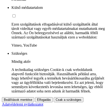
Külső médiatartalom
Ezen szolgáltatások elfogadásával külső szolgáltatók által
tárolt videókat vagy egyéb médiatartalmakat mutathatunk meg
Önnek. Az Ön beleegyezésével az alábbi, harmadik féltől
származó szolgáltatásokat használjuk ezen a weboldalon:
Vimeo, YouTube
Szükséges
Mindig aktív
A technikailag szükséges Cookie-k csak weboldalunk
alapvető funkcióit biztosítják. Használhatók például arra,
hogy lehetővé tegyék a termékek bevásárlókosarába gyűjtését
vagy az ügyfélfiókba való bejelentkezést. Ez azt jelenti, hogy
semmilyen következtetés levonása nem lehetséges, így ebből
származó adatot soha nem adunk át harmadik félnek.
Beállítások mentése
Elfogadás
Csak a szükséges
Adatvédelemi nyilatkozatot