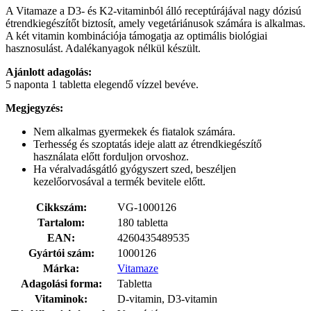
A Vitamaze a D3- és K2-vitaminból álló receptúrájával nagy dózisú
étrendkiegészítőt biztosít, amely vegetáriánusok számára is alkalmas.
A két vitamin kombinációja támogatja az optimális biológiai
hasznosulást. Adalékanyagok nélkül készült.
Ajánlott adagolás:
5 naponta 1 tabletta elegendő vízzel bevéve.
Megjegyzés:
Nem alkalmas gyermekek és fiatalok számára.
Terhesség és szoptatás ideje alatt az étrendkiegészítő
használata előtt forduljon orvoshoz.
Ha véralvadásgátló gyógyszert szed, beszéljen
kezelőorvosával a termék bevitele előtt.
Cikkszám:
VG-1000126
Tartalom:
180 tabletta
EAN:
4260435489535
Gyártói szám:
1000126
Márka:
Vitamaze
Adagolási forma:
Tabletta
Vitaminok:
D-vitamin, D3-vitamin