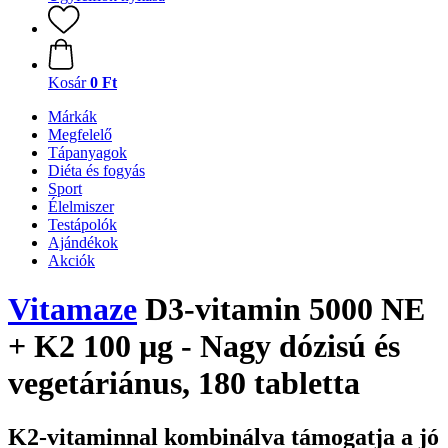
Kosár
0 Ft
Márkák
Megfelelő
Tápanyagok
Diéta és fogyás
Sport
Élelmiszer
Testápolók
Ajándékok
Akciók
Vitamaze
D3-vitamin 5000 NE
+ K2 100 µg - Nagy dózisú és
vegetáriánus, 180 tabletta
K2-vitaminnal kombinálva támogatja a jó