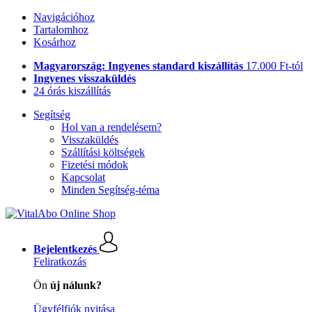
Navigációhoz
Tartalomhoz
Kosárhoz
Magyarország: Ingyenes standard kiszállítás
17.000 Ft-tól
Ingyenes visszaküldés
24 órás kiszállítás
Segítség
Hol van a rendelésem?
Visszaküldés
Szállítási költségek
Fizetési módok
Kapcsolat
Minden Segítség-téma
Bejelentkezés
Feliratkozás
Ön
új nálunk?
Ügyfélfiók nyitása