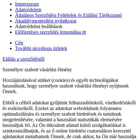
Impresszum
Adatvédelem
Általános Szerződési Feltételek és Elállási Tájékoztató
Akadálymentesítési nyilatkozat
Adatvédelmi beállítások
Előfizetéses szerződés lemondása itt
Cég
További niceshops üzletek
Elállás a szerződéstől
Személyre szabott vásárlási élmény
Hozzájárulásával sütiket (cookies) és egyéb technológiákat
használunk, hogy személyre szabott vásárlási élményt nyújtsunk
Önnek.
Ebből a célból adatokat gyűjtünk felhasználóinkról, viselkedésükről
és eszközeikről. Ezeket az adatokat weboldalunk folyamatos
optimalizálására és személyre szabott hirdetések és tartalmak
megjelenítésére, valamint a használati statisztikák elemzésére
használjuk fel. Az Ön titkosított adatait külső szolgáltatókkal is
szinkronizálhatjuk, és az ő online hirdetési csatornáikon keresztül
ajánlatokat mutathatunk Önnek, de csak akkor, ha Ön már használja